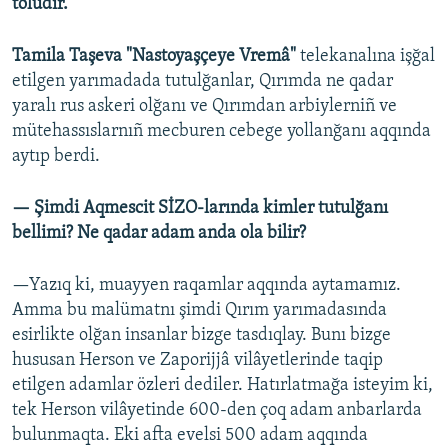
toludır.
Tamila Taşeva "Nastoyaşçeye Vremâ"
telekanalına işğal
etilgen yarımadada tutulğanlar, Qırımda ne qadar
yaralı rus askeri olğanı ve Qırımdan arbiylerniñ ve
mütehassıslarnıñ mecburen cebege yollanğanı aqqında
aytıp berdi.
— Şimdi Aqmescit SİZO-larında kimler tutulğanı
bellimi? Ne qadar adam anda ola bilir?
—Yazıq ki, muayyen raqamlar aqqında aytamamız.
Amma bu malümatnı şimdi Qırım yarımadasında
esirlikte olğan insanlar bizge tasdıqlay. Bunı bizge
hususan Herson ve Zaporijjâ vilâyetlerinde taqip
etilgen adamlar özleri dediler. Hatırlatmağa isteyim ki,
tek Herson vilâyetinde 600-den çoq adam anbarlarda
bulunmaqta. Eki afta evelsi 500 adam aqqında