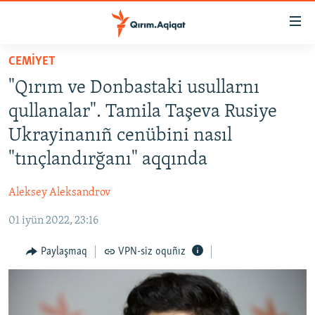
Link
açıqlığı
Esas
CEMİYET
mündericege
HABERLER
"Qırım ve Donbastaki usullarnı
qaytmaq
SİYASET
Baş
qullanalar". Tamila Taşeva Rusiye
İQTİSADİYAT
navigatsiyağa
Ukrayinanıñ cenübini nasıl
qaytmaq
CEMİYET
"tınçlandırğanı" aqqında
Qıdıruvğa
MEDENİYET
qaytmaq
Aleksey Aleksandrov
İNSAN AQLARI
01 iyün 2022, 23:16
VİDEO
SÜRET
Paylaşmaq
VPN-siz oquñız
BLOGLAR
FİKİR