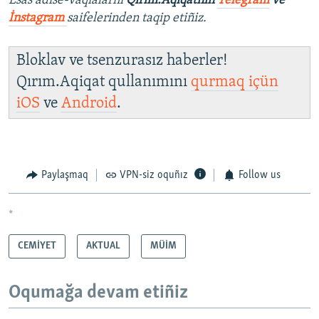
Esas adise-vaqialarnı
Qırım.Aqiqatnıñ
Telegram
ve
İnstagram
saifelerinden taqip etiñiz.
Bloklav ve tsenzurasız haberler!
Qırım.Aqiqat qullanımını
qurmaq içün
iOS
ve
Android
.
Paylaşmaq
VPN-siz oquñız
Follow us
*
CEMİYET
AKTUAL
MÜİM
Oqumağa devam etiñiz