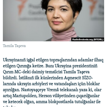
Русский
Українською
QOŞULIÑIZ!
Tamila Taşeva
RFE/RS bütün saytları
Ukrayinanıñ işğal etilgen topraqlarından adamlar ilhaq
etilgen Qırımğa ketire. Bunı Ukrayina prezidentiniñ
Qırım MC-deki daimiy temsilcisi Tamila Taşeva
bildirdi. İstilânıñ ilk künlerinden Aqmescit SİZO-
larında ukrayin arbiyleri ve vatandaşları içün bloklar
ayırılğan. Nastoyaşçeye Vremâ telekanalı yaza ki, olar
artıq Mariupolden, Herson vilâyetinden çıqarılğanlar
ve ketecek olğan, amma blokpostlarda tutulğanlar ile