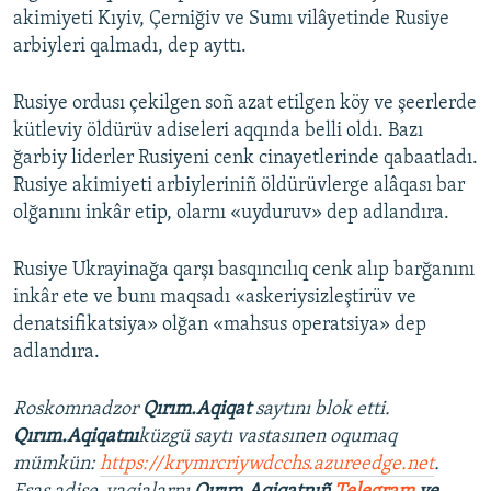
akimiyeti Kıyiv, Çerniğiv ve Sumı vilâyetinde Rusiye
arbiyleri qalmadı, dep ayttı.
Rusiye ordusı çekilgen soñ azat etilgen köy ve şeerlerde
kütleviy öldürüv adiseleri aqqında belli oldı. Bazı
ğarbiy liderler Rusiyeni cenk cinayetlerinde qabaatladı.
Rusiye akimiyeti arbiyleriniñ öldürüvlerge alâqası bar
olğanını inkâr etip, olarnı «uyduruv» dep adlandıra.
Rusiye Ukrayinağa qarşı basqıncılıq cenk alıp barğanını
inkâr ete ve bunı maqsadı «askeriysizleştirüv ve
denatsifikatsiya» olğan «mahsus operatsiya» dep
adlandıra.
Roskomnadzor
Qırım.Aqiqat
saytını blok etti.
Qırım.Aqiqatnı
küzgü saytı vastasınen oqumaq
mümkün:
https://krymrcriywdcchs.azureedge.net
.