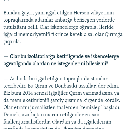
Bundan ğayrı, yañı işğal etilgen Herson vilâyetiniñ
topraqlarında adamlar anbarğa beñzegen yerlerde
tutulağanı belli. Olar iskencelerge oğratıla. İleride
işğalci memuriyetniñ fikrince kerek olsa, olar Qırımğa
çıqarıla.
— Olar bu izolâtorlarğa ketirilgende ve iskencelerge
oğratılğanda olardan ne istegenlerini bilesizmi?
— Asılında bu işğal etilgen topraqlarda standart
tecribedir. Bu Qırım ve Donbastki ussullar, der edim.
Biz bunı 2014 senesi işğaljiler Qırım yarımadasına ya
da memleketimizniñ şarqiy qısmına kirgende kördik.
Olar etrafnı jurnalistler, faalerden "temizlep" başladı.
Demek, azatlıqtan marum etilgenler esasan
faaller,jurnalistlerdir. Olardan ya da işğalcilerniñ