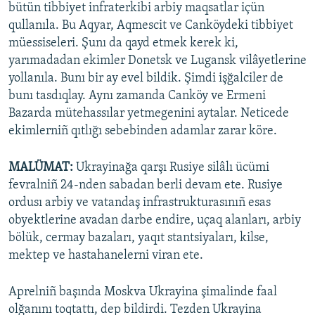
bütün tibbiyet infraterkibi arbiy maqsatlar içün
qullanıla. Bu Aqyar, Aqmescit ve Canköydeki tibbiyet
müessiseleri. Şunı da qayd etmek kerek ki,
yarımadadan ekimler Donetsk ve Lugansk vilâyetlerine
yollanıla. Bunı bir ay evel bildik. Şimdi işğalciler de
bunı tasdıqlay. Aynı zamanda Canköy ve Ermeni
Bazarda mütehassılar yetmegenini aytalar. Neticede
ekimlerniñ qıtlığı sebebinden adamlar zarar köre.
MALÜMAT:
Ukrayinağa qarşı Rusiye silâlı ücümi
fevralniñ 24-nden sabadan berli devam ete. Rusiye
ordusı arbiy ve vatandaş infrastrukturasınıñ esas
obyektlerine avadan darbe endire, uçaq alanları, arbiy
bölük, cermay bazaları, yaqıt stantsiyaları, kilse,
mektep ve hastahanelerni viran ete.
Aprelniñ başında Moskva Ukrayina şimalinde faal
olğanını toqtattı, dep bildirdi. Tezden Ukrayina