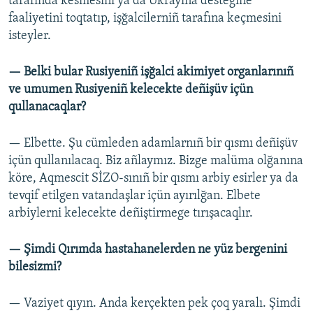
tarafında kesmesini ya da Ukrayina destegine
faaliyetini toqtatıp, işğalcilerniñ tarafına keçmesini
isteyler.
— Belki bular Rusiyeniñ işğalci akimiyet organlarınıñ
ve umumen Rusiyeniñ kelecekte deñişüv içün
qullanacaqlar?
— Elbette. Şu cümleden adamlarnıñ bir qısmı deñişüv
içün qullanılacaq. Biz añlaymız. Bizge malüma olğanına
köre, Aqmescit SİZO-sınıñ bir qısmı arbiy esirler ya da
tevqif etilgen vatandaşlar içün ayırılğan. Elbete
arbiylerni kelecekte deñiştirmege tırışacaqlır.
— Şimdi Qırımda hastahanelerden ne yüz bergenini
bilesizmi?
— Vaziyet qıyın. Anda kerçekten pek çoq yaralı. Şimdi