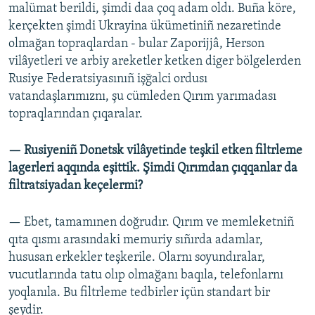
malümat berildi, şimdi daa çoq adam oldı. Buña köre,
kerçekten şimdi Ukrayina ükümetiniñ nezaretinde
olmağan topraqlardan - bular Zaporijjâ, Herson
vilâyetleri ve arbiy areketler ketken diger bölgelerden
Rusiye Federatsiyasınıñ işğalci ordusı
vatandaşlarımıznı, şu cümleden Qırım yarımadası
topraqlarından çıqaralar.
— Rusiyeniñ Donetsk vilâyetinde teşkil etken filtrleme
lagerleri aqqında eşittik. Şimdi Qırımdan çıqqanlar da
filtratsiyadan keçelermi?
— Ebet, tamamınen doğrudır. Qırım ve memleketniñ
qıta qısmı arasındaki memuriy sıñırda adamlar,
hususan erkekler teşkerile. Olarnı soyundıralar,
vucutlarında tatu olıp olmağanı baqıla, telefonlarnı
yoqlanıla. Bu filtrleme tedbirler içün standart bir
şeydir.