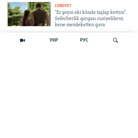
CEMİYET
"Er şeyni eki künde taşlap kettim".
Seferberlik qorqusı rusiyelilerni
kene memleketten quva
İNSAN AQLARI
УКР
РУС
Bir an – ve casussıñ. Qırım
mahkemeleri devlet hainligi
qabaatlavlarını daqqalar içinde
nasıl baqalar
Qıdırmaq
CEMİYET
"Er kes qaça, er kes kete": cenk
Qırımdaki Rusiye turistlerine nasıl
barıp yetti
İNSAN AQLARI
"Qırım birdemligi" işini toqtattı,
tintüv ve tutuvlar ise Qırımda daa
çoq oldı