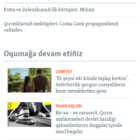
Putin ve Zelenskıynıñ ilk körüşüvi. Müimi
Qırımlılarnıñ mektüpleri: Cuma Cami propagandanıñ
«elinde»
Oqumağa devam etiñiz
CEMİYET
"Er şeyni eki künde taşlap kettim".
Seferberlik qorqusı rusiyelilerni
kene memleketten quva
İNSAN AQLARI
Bir an – ve casussıñ. Qırım
mahkemeleri devlet hainligi
qabaatlavlarını daqqalar içinde
nasıl baqalar