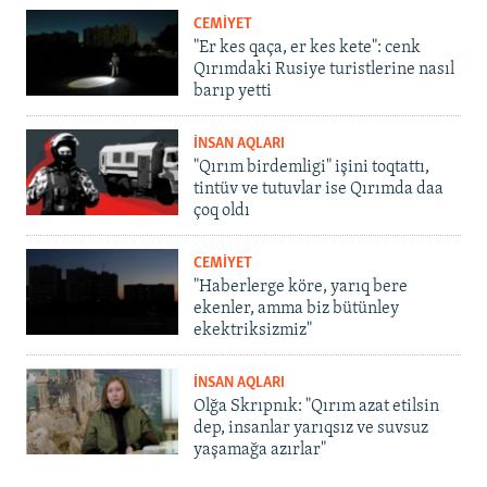
CEMİYET
"Er kes qaça, er kes kete": cenk
Qırımdaki Rusiye turistlerine nasıl
barıp yetti
İNSAN AQLARI
"Qırım birdemligi" işini toqtattı,
tintüv ve tutuvlar ise Qırımda daa
çoq oldı
CEMİYET
"Haberlerge köre, yarıq bere
ekenler, amma biz bütünley
ekektriksizmiz"
İNSAN AQLARI
Olğa Skrıpnık: "Qırım azat etilsin
dep, insanlar yarıqsız ve suvsuz
yaşamağa azırlar"