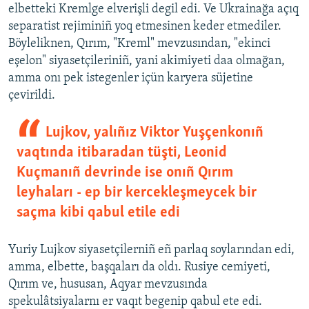
elbetteki Kremlge elverişli degil edi. Ve Ukrainağa açıq
separatist rejiminiñ yoq etmesinen keder etmediler.
Böyleliknen, Qırım, "Kreml" mevzusından, "ekinci
eşelon" siyasetçileriniñ, yani akimiyeti daa olmağan,
amma onı pek istegenler içün karyera süjetine
çevirildi.
Lujkov, yalıñız Viktor Yuşçenkonıñ
vaqtında itibaradan tüşti, Leonid
Kuçmanıñ devrinde ise onıñ Qırım
leyhaları - ep bir kercekleşmeycek bir
saçma kibi qabul etile edi
Yuriy Lujkov siyasetçilerniñ eñ parlaq soylarından edi,
amma, elbette, başqaları da oldı. Rusiye cemiyeti,
Qırım ve, hususan, Aqyar mevzusında
spekulâtsiyalarnı er vaqıt begenip qabul ete edi.