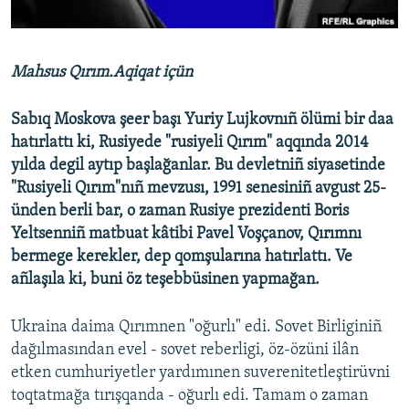
Русский
Українською
Mahsus Qırım.Aqiqat içün
QOŞULIÑIZ!
Sabıq Moskova şeer başı Yuriy Lujkovnıñ ölümi bir daa
hatırlattı ki, Rusiyede "rusiyeli Qırım" aqqında 2014
yılda degil aytıp başlağanlar. Bu devletniñ siyasetinde
"Rusiyeli Qırım"nıñ mevzusı, 1991 senesiniñ avgust 25-
RFE/RS bütün saytları
ünden berli bar, o zaman Rusiye prezidenti Boris
Yeltsenniñ matbuat kâtibi Pavel Voşçanov, Qırımnı
bermege kerekler, dep qomşularına hatırlattı. Ve
añlaşıla ki, buni öz teşebbüsinen yapmağan.
Ukraina daima Qırımnen "oğurlı" edi. Sovet Birliginiñ
dağılmasından evel - sovet reberligi, öz-özüni ilân
etken cumhuriyetler yardımınen suverenitetleştirüvni
toqtatmağa tırışqanda - oğurlı edi. Tamam o zaman