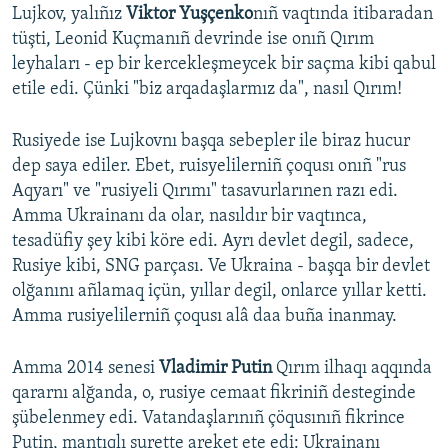
Lujkov, yalıñız
Viktor Yuşçenko
nıñ vaqtında itibaradan
tüşti, Leonid Kuçmanıñ devrinde ise onıñ Qırım
leyhaları - ep bir kercekleşmeycek bir saçma kibi qabul
etile edi. Çünki "biz arqadaşlarmız da", nasıl Qırım!
Rusiyede ise Lujkovnı başqa sebepler ile biraz hucur
dep saya ediler. Ebet, ruisyelilerniñ çoqusı onıñ "rus
Aqyarı" ve "rusiyeli Qırımı" tasavurlarınen razı edi.
Amma Ukrainanı da olar, nasıldır bir vaqtınca,
tesadüfiy şey kibi köre edi. Ayrı devlet degil, sadece,
Rusiye kibi, SNG parçası. Ve Ukraina - başqa bir devlet
olğanını añlamaq içün, yıllar degil, onlarce yıllar ketti.
Amma rusiyelilerniñ çoqusı alâ daa buña inanmay.
Amma 2014 senesi
Vladimir Putin
Qırım ilhaqı aqqında
qararnı alğanda, o, rusiye cemaat fikriniñ desteginde
şübelenmey edi. Vatandaşlarınıñ çöqusınıñ fikrince
Putin, mantıqlı surette areket ete edi: Ukrainanı