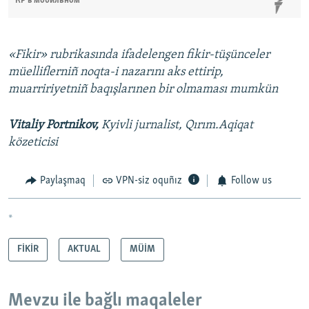
КР в мобильном
«Fikir» rubrikasında ifadelengen fikir-tüşünceler
müelliflerniñ noqta-i nazarını aks ettirip,
muarririyetniñ baqışlarınen bir olmaması mumkün
Vitaliy Portnikov,
Kyivli jurnalist, Qırım.Aqiqat
közeticisi
Paylaşmaq
VPN-siz oquñız
Follow us
*
FİKİR
AKTUAL
MÜİM
Mevzu ile bağlı maqaleler