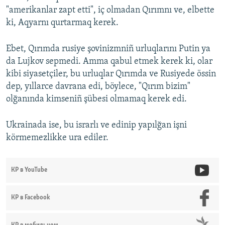
"amerikanlar zapt etti", iç olmadan Qırımnı ve, elbette
ki, Aqyarnı qurtarmaq kerek.
Ebet, Qırımda rusiye şovinizmniñ urluqlarını Putin ya
da Lujkov sepmedi. Amma qabul etmek kerek ki, olar
kibi siyasetçiler, bu urluqlar Qırımda ve Rusiyede össin
dep, yıllarce davrana edi, böylece, "Qırım bizim"
olğanında kimseniñ şübesi olmamaq kerek edi.
Ukrainada ise, bu israrlı ve edinip yapılğan işni
körmemezlikke ura ediler.
КР в YouTube
КР в Facebook