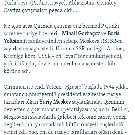
Turla boyu (Pridnestrovye), Abhazistan, Cenübiy
Osetiya çatışmaları peyda oldı...
Ne içün aysa Qırımda çatışma yüz bermedi? Çünki
sovet ve rusiye liderleri -
Mihail Gorbaçov
ve
Boris
Yeltsin
nıñ raqibiyetinden sebep, Moskova RSFSR-nı
zayırlaştırmağa istedi, Ukraina SSR-nı degil. Aksine,
Kremlge köre, USSR - eñ "loyal" bir cumhuriyet edi,
yañı ittifaqdaş devletniñ qurulmasına destek kibi
körüne edi.
Qırımnen ise endi Yeltsin "oğraşıp" başladı, 1994 yılda,
muhtar cumhuriyetniñ prezidenti vazifesine rusiye
tarafdarı olğan
Yuriy Meşkov
saylanğanda, Qırımnıñ
devletten çıquvı mahsus operatsiyası başlandı. Belli ki,
Meşkovnıñ saylavlarda ğalebesi tek onıñ şahsiy yeñişi
degil edi, bu, yarımadanıñ bütün rusiyeli küçleriniñ
yeñişi edi. Yoq, em de rusiye tarafdarları olğan degil -