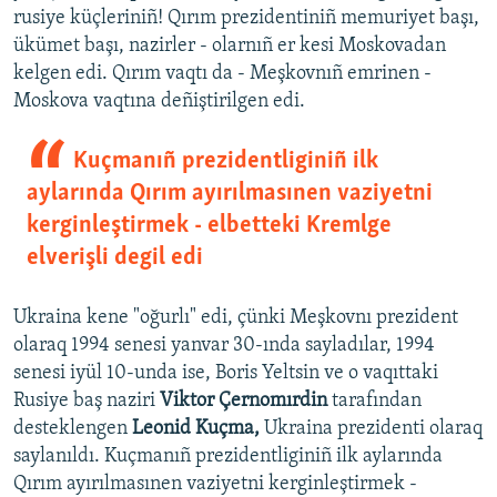
rusiye küçleriniñ! Qırım prezidentiniñ memuriyet başı,
ükümet başı, nazirler - olarnıñ er kesi Moskovadan
kelgen edi. Qırım vaqtı da - Meşkovnıñ emrinen -
Moskova vaqtına deñiştirilgen edi.
Kuçmanıñ prezidentliginiñ ilk
aylarında Qırım ayırılmasınen vaziyetni
kerginleştirmek - elbetteki Kremlge
elverişli degil edi
Ukraina kene "oğurlı" edi, çünki Meşkovnı prezident
olaraq 1994 senesi yanvar 30-ında sayladılar, 1994
senesi iyül 10-unda ise, ​Boris Yeltsin ve o vaqıttaki
Rusiye baş naziri
Viktor Çernomırdin
tarafından
desteklengen
Leonid Kuçma,
Ukraina prezidenti​ olaraq
saylanıldı. Kuçmanıñ prezidentliginiñ ilk aylarında
Qırım ayırılmasınen vaziyetni kerginleştirmek -