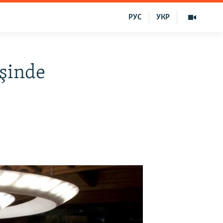
РУС
УКР
işinde