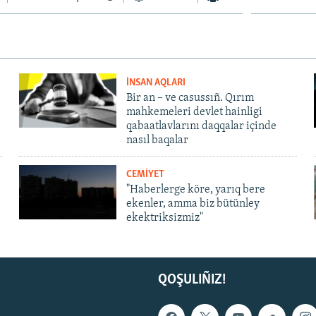
İNSAN AQLARI
Bir an – ve casussıñ. Qırım
mahkemeleri devlet hainligi
qabaatlavlarını daqqalar içinde
nasıl baqalar
CEMİYET
"Haberlerge köre, yarıq bere
ekenler, amma biz bütünley
ekektriksizmiz"
QOŞULIÑIZ!