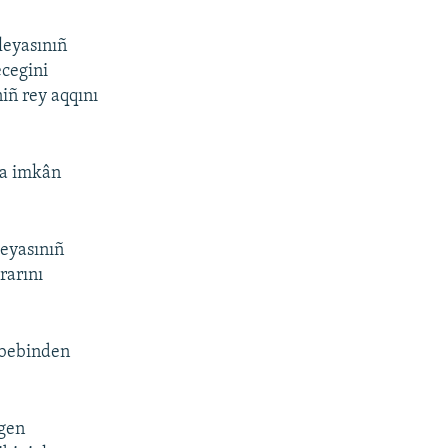
leyasınıñ
ecegini
iñ rey aqqını
ğa imkân
eyasınıñ
rarını
ebebinden
lgen