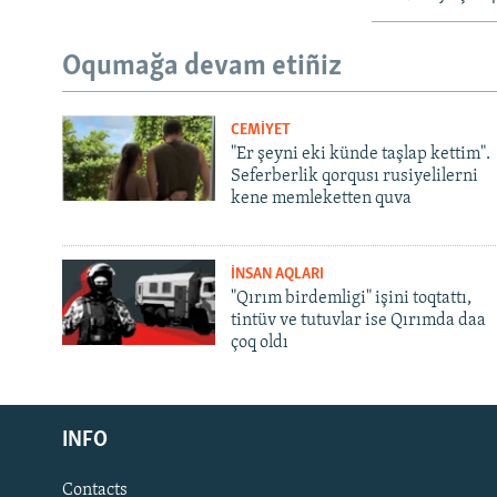
Oqumağa devam etiñiz
CEMİYET
"Er şeyni eki künde taşlap kettim".
Seferberlik qorqusı rusiyelilerni
kene memleketten quva
İNSAN AQLARI
"Qırım birdemligi" işini toqtattı,
tintüv ve tutuvlar ise Qırımda daa
çoq oldı
Русский
INFO
Українською
Contacts