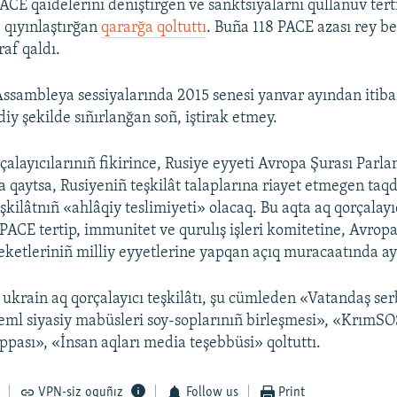
ACE qaidelerini deñiştirgen ve sanktsiyalarnı qullanuv tert
, qıyınlaştırğan
qararğa qoltuttı
. Buña 118 PACE azası rey ber
raf qaldı.
Assambleya sessiyalarında 2015 senesi yanvar ayından itiba
diy şekilde sıñırlanğan soñ, iştirak etmey.
çalayıcılarınıñ fikirince, Rusiye eyyeti Avropa Şurası Parl
 qaytsa, Rusiyeniñ teşkilât talaplarına riayet etmegen taq
şkilâtnıñ «ahlâqiy teslimiyeti» olacaq. Bu aqta aq qorçalayı
 PACE tertip, immunitet ve qurulış işleri komitetine, Avrop
eketleriniñ milliy eyyetlerine yapqan açıq muracaatında ayt
ukrain aq qorçalayıcı teşkilâtı, şu cümleden «Vatandaş serb
ml siyasiy mabüsleri soy-soplarınıñ birleşmesi», «KrımSO
uppası», «İnsan aqları media teşebbüsi» qoltuttı.
VPN-siz oquñız
Follow us
Print