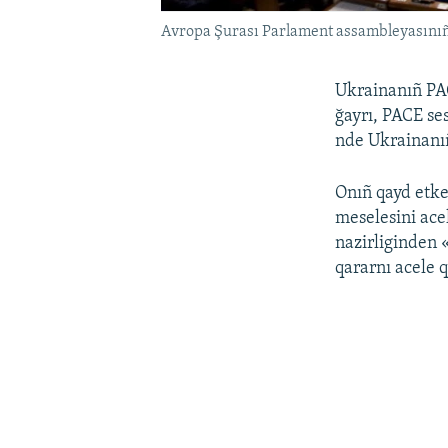
Avropa Şurası Parlament assambleyasınıñ 
Ukrainanıñ PA
ğayrı, PACE ses
nde Ukrainanıñ
Onıñ qayd etke
meselesini ace
nazirliginden 
qararnı acele 