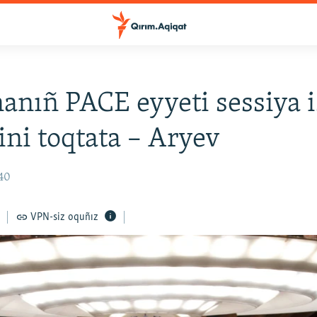
anıñ PACE eyyeti sessiya 
kini toqtata – Aryev
:40
VPN-siz oquñız