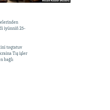
lelerinden
rdi iyünniñ 25-
ini toqtatuv
raina Tış işler
en bağlı