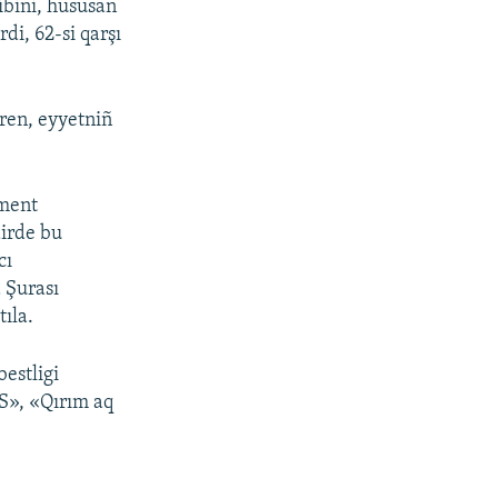
ibini, hususan
di, 62-si qarşı
ren, eyyetniñ
ament
dirde bu
cı
a Şurası
ıla.
estligi
S», «Qırım aq