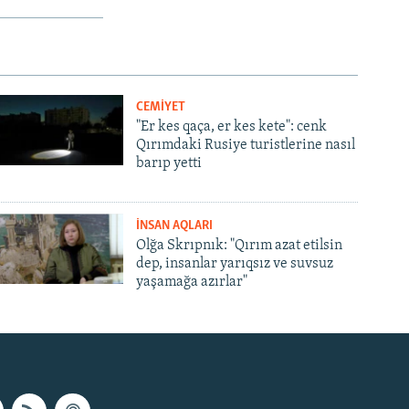
CEMİYET
"Er kes qaça, er kes kete": cenk
Qırımdaki Rusiye turistlerine nasıl
barıp yetti
İNSAN AQLARI
Olğa Skrıpnık: "Qırım azat etilsin
dep, insanlar yarıqsız ve suvsuz
yaşamağa azırlar"