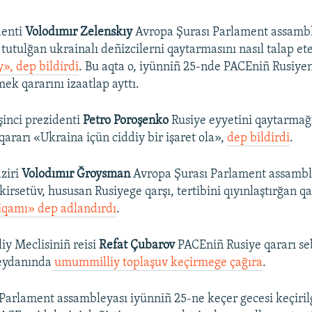
denti
Volodımır Zelenskıy
Avropa Şurası Parlament assamb
tutulğan ukrainalı deñizcilerni qaytarmasını nasıl talap et
», dep bildirdi
. Bu aqta o, iyünniñ 25-nde PACEniñ Rusiyen
ek qararını izaatlap ayttı.
inci prezidenti
Petro Poroşenko
Rusiye eyyetini qaytarma
ararı «Ukraina içün ciddiy bir işaret ola»,
dep bildirdi
.
ziri
Volodımır Ğroysman
Avropa Şurası Parlament assambl
kirsetüv, hususan Rusiyege qarşı, tertibini qıyınlaştırğan qa
ntiqamı» dep adlandırdı
.
iy Meclisiniñ reisi
Refat Çubarov
PACEniñ Rusiye qararı s
eydanında
umummilliy toplaşuv keçirmege çağıra
.
Parlament assambleyası iyünniñ 25-ne keçer gecesi keçiri