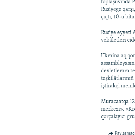
toplaşuvında P
Rusiyege qarşı
çıqtı, 10-u bita
Rusiye eyyeti 
vekâletleri cid
Ukraina aq qor
assambleyasına
devletlerara te
teşkilâtlarınıñ
iştirakçi meml
Muracaatqa 12 
merkezi», «Kre
qorçalayıcı gr
Paylaşmaq