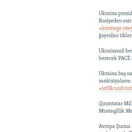
Ukraina prezi
Rusiyeden esir 
«körmege istey
ğayrıdan tiklem
Ukrainanıñ beş
berecek PACE q
Ukraina baş na
sanktsiyalarnı 
«istilâcınıñ i
Qırımtatar Mill
Mustaqillik M
Avropa Şurası 