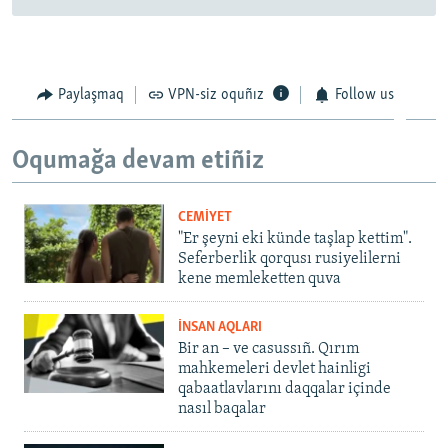
Paylaşmaq
VPN-siz oquñız
Follow us
Oqumağa devam etiñiz
CEMİYET
"Er şeyni eki künde taşlap kettim".
Seferberlik qorqusı rusiyelilerni
kene memleketten quva
İNSAN AQLARI
Bir an – ve casussıñ. Qırım
mahkemeleri devlet hainligi
qabaatlavlarını daqqalar içinde
nasıl baqalar