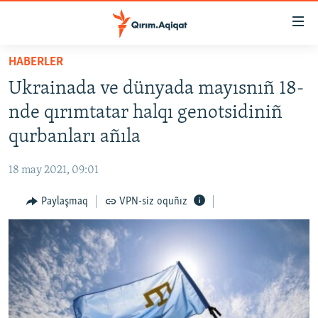
Link
açıqlığı
Esas
HABERLER
mündericege
HABERLER
Ukrainada ve dünyada mayısnıñ 18-
qaytmaq
SİYASET
Baş
nde qırımtatar halqı genotsidiniñ
İQTİSADİYAT
navigatsiyağa
qurbanları añıla
qaytmaq
CEMİYET
Qıdıruvğa
18 may 2021, 09:01
MEDENİYET
qaytmaq
Paylaşmaq
VPN-siz oquñız
İNSAN AQLARI
VİDEO
SÜRET
BLOGLAR
FİKİR