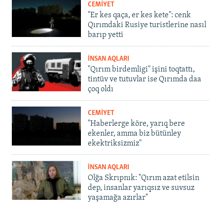
CEMİYET
"Er kes qaça, er kes kete": cenk
Qırımdaki Rusiye turistlerine nasıl
barıp yetti
İNSAN AQLARI
"Qırım birdemligi" işini toqtattı,
tintüv ve tutuvlar ise Qırımda daa
çoq oldı
CEMİYET
"Haberlerge köre, yarıq bere
ekenler, amma biz bütünley
ekektriksizmiz"
İNSAN AQLARI
Olğa Skrıpnık: "Qırım azat etilsin
dep, insanlar yarıqsız ve suvsuz
yaşamağa azırlar"