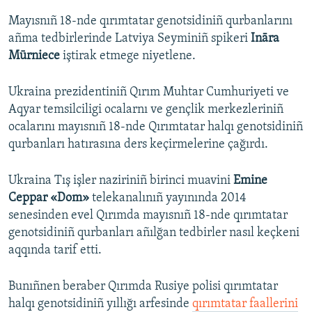
Mayısnıñ 18-nde qırımtatar genotsidiniñ qurbanlarını
añma tedbirlerinde Latviya Seyminiñ spikeri
Ināra
Mūrniece
iştirak etmege niyetlene.
Ukraina prezidentiniñ Qırım Muhtar Cumhuriyeti ve
Aqyar temsilciligi ocalarnı ve gençlik merkezleriniñ
ocalarını mayısnıñ 18-nde Qırımtatar halqı genotsidiniñ
qurbanları hatırasına ders keçirmelerine çağırdı.
Ukraina Tış işler naziriniñ birinci muavini
Emine
Ceppar «Dom»
telekanalınıñ yayınında 2014
senesinden evel Qırımda mayısnıñ 18-nde qırımtatar
genotsidiniñ qurbanları añılğan tedbirler nasıl keçkeni
aqqında tarif etti.
Bunıñnen beraber Qırımda Rusiye polisi qırımtatar
halqı genotsidiniñ yıllığı arfesinde
qırımtatar faallerini