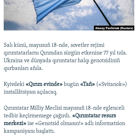
Русский
Українською
QOŞULIÑIZ!
Salı künü, mayısnıñ 18-nde, sovetler rejimi
qırımtatarlarnı Qırımdan sürgün etkenine 77 yıl tola.
Ukraina ve dünyada qırımtatar halqı genotsidiniñ
RFE/RS bütün saytları
qurbanları añıla.
Kyivdeki
«Qırım evinde»
bugün
«Tañ»
(«Svitanok»)
installâtsiyası açılacaq.
Qırımtatar Milliy Meclisi mayısnıñ 18-nde eglenceli
tedbir keçirmemege çağırdı.
«Qırımtatar resurs
merkezi»
ise «Genotsid olmasın!» adlı informatsion
kampaniyanı başlattı.