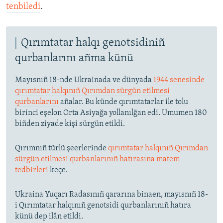
tenbiledi
.
Qırımtatar halqı genotsidiniñ
qurbanlarını añma künü
Mayısnıñ 18-nde Ukrainada ve dünyada
1944 senesinde
qırımtatar halqınıñ Qırımdan sürgün etilmesi
qurbanlarını
añalar. Bu künde qırımtatarlar ile tolu
birinci eşelon Orta Asiyağa yollanılğan edi. Umumen 180
biñden ziyade kişi sürgün etildi.
Qırımnıñ türlü şeerlerinde
qırımtatar halqınıñ Qırımdan
sürgün etilmesi qurbanlarınıñ hatırasına matem
tedbirleri
keçe.
Ukraina Yuqarı Radasınıñ qararına binaen, mayısnıñ 18-
i Qırımtatar halqınıñ genotsidi qurbanlarınıñ hatıra
künü dep ilân etildi.