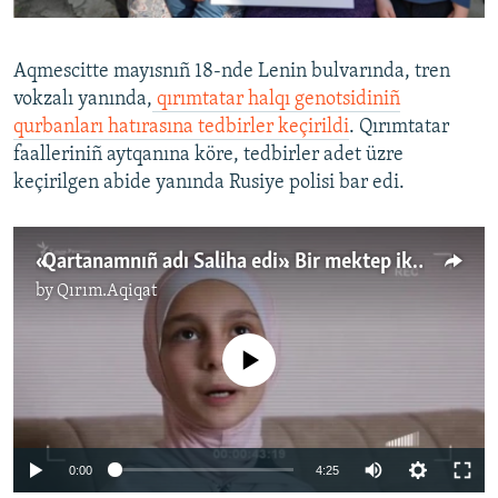
Aqmescitte mayısnıñ 18-nde Lenin bulvarında, tren
vokzalı yanında,
qırımtatar halqı genotsidiniñ
qurbanları hatırasına tedbirler keçirildi
. Qırımtatar
faalleriniñ aytqanına köre, tedbirler adet üzre
keçirilgen abide yanında Rusiye polisi bar edi.
«Qartanamnıñ adı Saliha edi». Bir mektep ikâyesi (video)
by
Qırım.Aqiqat
No media source currently available
Auto
0:00
4:25