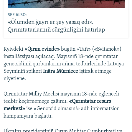
SEE ALSO:
«Ölümden ğayrı er şey yasaq edi».
Qırımtatarlarnıñ sürgünligini hatırlap
Kyivdeki
«Qırım evinde»
bugün «Tañ» («Svitanok»)
installâtsiyası açılacaq. Mayısnıñ 18-nde qırımtatar
genotsidiniñ qurbanlarını añma tedbirlerinde Latviya
Seyminiñ spikeri
Ināra Mūrniece
iştirak etmege
niyetlene.
Qırımtatar Milliy Meclisi mayısnıñ 18-nde eglenceli
tedbir keçirmemege çağırdı.
«Qırımtatar resurs
merkezi»
ise «Genotsid olmasın!» adlı informatsion
kampaniyanı başlattı.
Ukraina prezidentiniñ Qırım Muhtar Cumhuriyeti ve