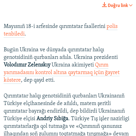
240p
Doğru link
360p
Auto
240p
360p
480p
480p
Mayısnıñ 18-i arfesinde qırımtatar faallerini
polis
tenbiledi
.
720p
720p
1080p
1080p
Bugün Ukraina ve dünyada qırımtatar halqı
genotsidiniñ qurbanları añıla. Ukraina prezidenti
Volodımır Zelenskıy
Ukraina akimiyeti
Qırım
yarımadasını kontrol altına qaytarmaq içün ğayret
köstere
, dep qayd etti.
Qırımtatar halqı genotsidiniñ qurbanları Ukrainanıñ
Türkiye elçihanesinde de añıldı, matem şeritli
qırımtatar bayrağı endirildi, dep bildirdi Ukrainanıñ
Türkiye elçisi
Andriy Sıbiğa
. Türkiye Tış işler nazirligi
qırımtatarlarğa qol tutmağa ve «Qırımnıñ qanunsız
ilhaqından soñ zulumnı toqtatmağa tırışmağa» devam