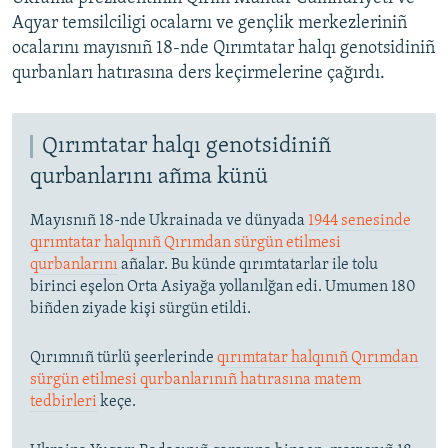
Aqyar temsilciligi ocalarnı ve gençlik merkezleriniñ
ocalarını mayısnıñ 18-nde Qırımtatar halqı genotsidiniñ
qurbanları hatırasına ders keçirmelerine çağırdı.
Qırımtatar halqı genotsidiniñ
qurbanlarını añma künü
Mayısnıñ 18-nde Ukrainada ve dünyada
1944 senesinde
qırımtatar halqınıñ Qırımdan sürgün etilmesi
qurbanlarını
añalar. Bu künde qırımtatarlar ile tolu
birinci eşelon Orta Asiyağa yollanılğan edi. Umumen 180
biñden ziyade kişi sürgün etildi.
Qırımnıñ türlü şeerlerinde
qırımtatar halqınıñ Qırımdan
sürgün etilmesi qurbanlarınıñ hatırasına matem
tedbirleri
keçe.