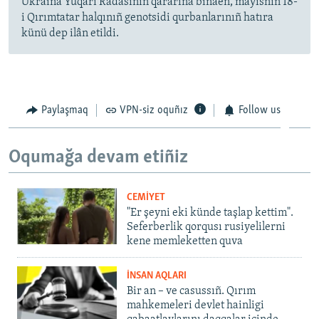
Ukraina Yuqarı Radasınıñ qararına binaen, mayısnıñ 18-
i Qırımtatar halqınıñ genotsidi qurbanlarınıñ hatıra
künü dep ilân etildi.
Paylaşmaq
VPN-siz oquñız
Follow us
Oqumağa devam etiñiz
CEMİYET
"Er şeyni eki künde taşlap kettim".
Seferberlik qorqusı rusiyelilerni
kene memleketten quva
İNSAN AQLARI
Bir an – ve casussıñ. Qırım
mahkemeleri devlet hainligi