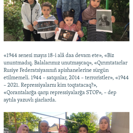
«1944 senesi mayıs 18-i alâ daa devam ete», «Biz
ununtmadıq. Balalarımız unutmaycaq», «Qırımtatarlar
Rusiye Federatsiyasınıñ apishanelerine sürgün
etilmemeli. 1944 – satqınlar, 2014 – terroristler», «1944
– 2021. Repressiyalarnı kim toqtatacaq?»,
«Qorantalarğa qarşı repressiyalarğa STOP», – dep
aytıla yazuvlı şiarlarda.