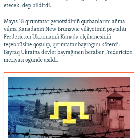
etecek, dep bildirdi.
Mayıs 18 qırımtatar genotsidiniñ qurbanlarını añma
yılına Kanadanıñ New Brunswic vilâyetiniñ paytahtı
Fredericton Ukrainanıñ Kanada elçihanesiniñ
teşebbüsine qoşulıp, qırımtatar bayrağını köterdi.
Bayraq Ukraina devlet bayrağınen beraber Fredericton
meriyası ögünde asıldı.