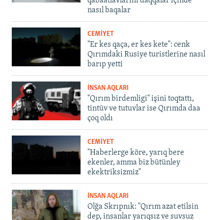
qabaatlavlarını daqqalar içinde
nasıl baqalar
CEMİYET
"Er kes qaça, er kes kete": cenk
Qırımdaki Rusiye turistlerine nasıl
barıp yetti
İNSAN AQLARI
"Qırım birdemligi" işini toqtattı,
tintüv ve tutuvlar ise Qırımda daa
çoq oldı
CEMİYET
"Haberlerge köre, yarıq bere
ekenler, amma biz bütünley
ekektriksizmiz"
İNSAN AQLARI
Olğa Skrıpnık: "Qırım azat etilsin
dep, insanlar yarıqsız ve suvsuz