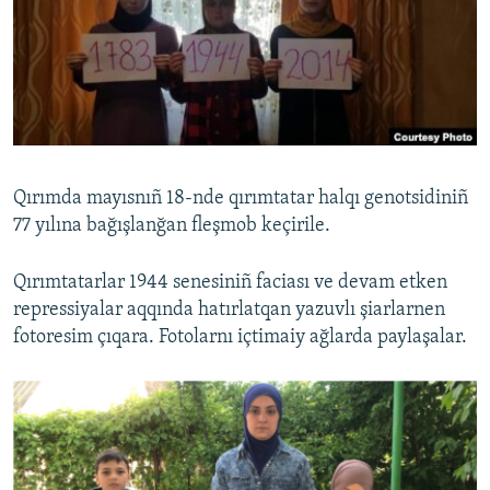
Русский
Українською
QOŞULIÑIZ!
Qırımda mayısnıñ 18-nde qırımtatar halqı genotsidiniñ
77 yılına bağışlanğan fleşmob keçirile.
RFE/RS bütün saytları
Qırımtatarlar 1944 senesiniñ faciası ve devam etken
repressiyalar aqqında hatırlatqan yazuvlı şiarlarnen
fotoresim çıqara. Fotolarnı içtimaiy ağlarda paylaşalar.