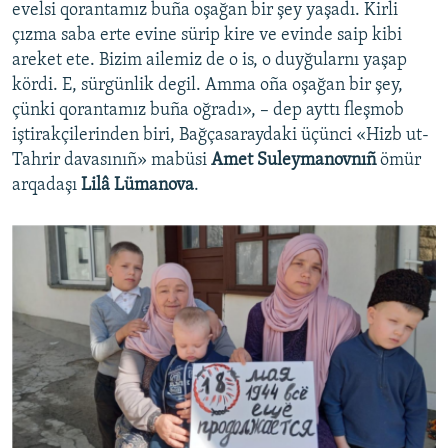
evelsi qorantamız buña oşağan bir şey yaşadı. Kirli
çızma saba erte evine sürip kire ve evinde saip kibi
areket ete. Bizim ailemiz de o is, o duyğularnı yaşap
kördi. E, sürgünlik degil. Amma oña oşağan bir şey,
çünki qorantamız buña oğradı», – dep ayttı fleşmob
iştirakçilerinden biri, Bağçasaraydaki üçünci «Hizb ut-
Tahrir davasınıñ» mabüsi
Amet Suleymanovnıñ
ömür
arqadaşı
Lilâ Lümanova
.