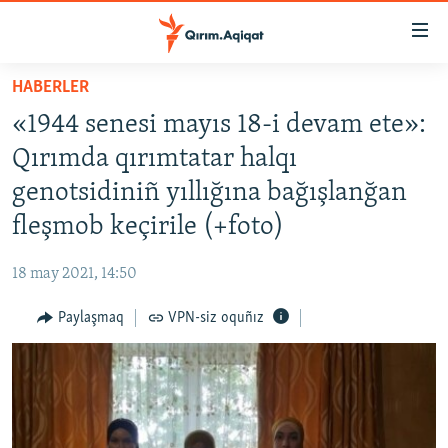
Link
açıqlığı
Esas
HABERLER
mündericege
HABERLER
«1944 senesi mayıs 18-i devam ete»:
qaytmaq
SİYASET
Baş
Qırımda qırımtatar halqı
İQTİSADİYAT
navigatsiyağa
genotsidiniñ yıllığına bağışlanğan
qaytmaq
CEMİYET
fleşmob keçirile (+foto)
Qıdıruvğa
MEDENİYET
qaytmaq
18 may 2021, 14:50
İNSAN AQLARI
Paylaşmaq
VPN-siz oquñız
VİDEO
SÜRET
BLOGLAR
FİKİR