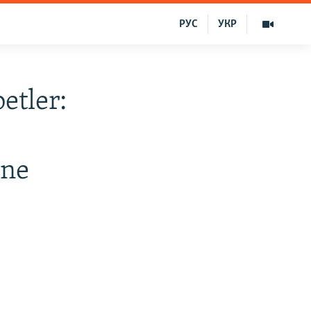
РУС
УКР
etler:
 ne