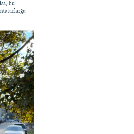
lsa, bu
ımtatarlarğa