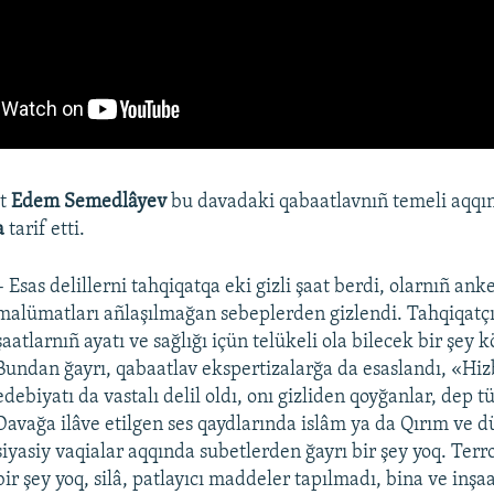
at
Edem Semedlâyev
bu davadaki qabaatlavnıñ temeli aqqı
a
tarif etti.
– Esas delillerni tahqiqatqa eki gizli şaat berdi, olarnıñ ank
malümatları añlaşılmağan sebeplerden gizlendi. Tahqiqatçı
şaatlarnıñ ayatı ve sağlığı içün telükeli ola bilecek bir şey 
Bundan ğayrı, qabaatlav ekspertizalarğa da esaslandı, «Hiz
edebiyatı da vastalı delil oldı, onı gizliden qoyğanlar, dep 
Davağa ilâve etilgen ses qaydlarında islâm ya da Qırım ve 
siyasiy vaqialar aqqında subetlerden ğayrı bir şey yoq. Ter
bir şey yoq, silâ, patlayıcı maddeler tapılmadı, bina ve inşa