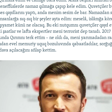
Qırımda edim ve camige bara edim. Anda beşinci sınıftan 
teneffüslerde namaz qılmağa çapıp kele edim. Quvetçiler b
ses qaydlarını yaptı, anda menim sesim de bar. Namazdan 
insanlarğa sıq-sıq bir şeyler ayta edim: meselâ, islâmğa kör
qıyamet künü ne olacaq. Bu eki nutqumnı quvetçiler qayd e
i şaatlar ve lafta ekspertler meni terrorist dep tanıdı. 2017
nda Qırımnı terk ettim – ne oldı da, meni yarımadadan ra
ndan evel memuriy uquq bozuluvında qabaatladılar, sorğuğa
dava açılacağını añlap kettim.