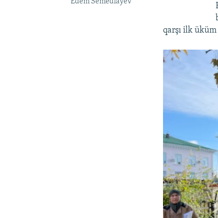
Edem Semedlâyev
qarşı ilk üküm 