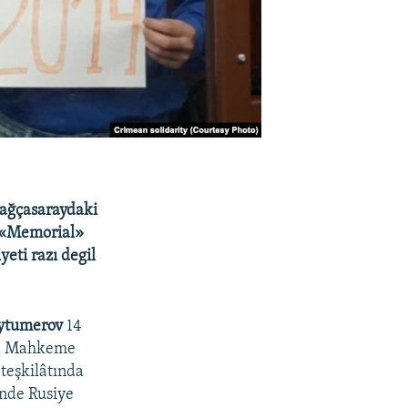
ağçasaraydaki
 «Memorial»
yeti razı degil
ytumerov
14
i. Mahkeme
teşkilâtında
nde Rusiye