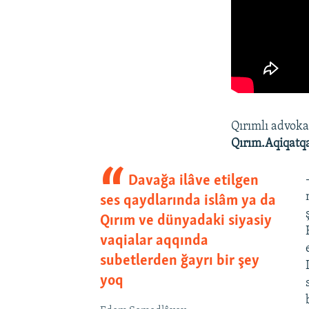
Qırımlı advok
Qırım.Aqiqatq
Davağa ilâve etilgen
ses qaydlarında islâm ya da
Qırım ve dünyadaki siyasiy
vaqialar aqqında
subetlerden ğayrı bir şey
yoq