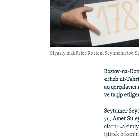
Siyasiy mabüsler Rustem Seytmemetov, S
Rostov-na-Don
«Hizb ut-Tahri
aq qorçalayıcı 
ve taqip etilge
Seytumer Sey
yıl,
Amet Sule
olarnı «akimiy
iştirak etken