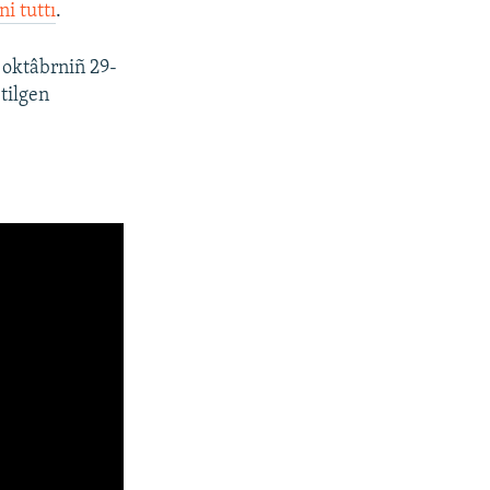
i tuttı
.
i oktâbrniñ 29-
tilgen