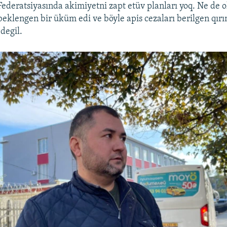
Federatsiyasında akimiyetni zapt etüv planları yoq. Ne de o
beklengen bir üküm edi ve böyle apis cezaları berilgen qır
degil.