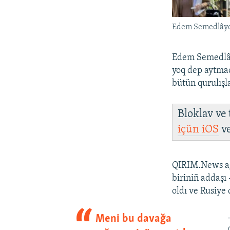
Edem Semedlây
Edem Semedlây
yoq dep aytm
bütün qurulış
Bloklav ve
içün
iOS
v
QIRIM.News age
biriniñ addaşı
oldı ve Rusiye 
Meni bu davağa