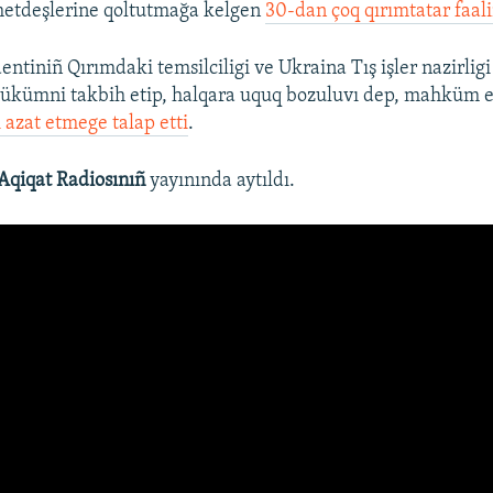
metdeşlerine qoltutmağa kelgen
30-dan çoq qırımtatar faalin
ntiniñ Qırımdaki temsilciligi ve Ukraina Tış işler nazirlig
 ükümni takbih etip, halqara uquq bozuluvı dep, mahküm e
 azat etmege talap etti
.
Aqiqat Radiosınıñ
yayınında aytıldı.