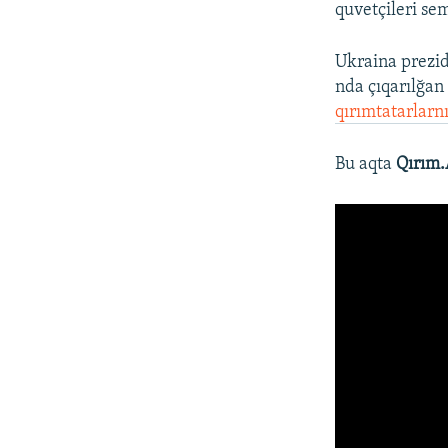
quvetçileri se
Ukraina prezide
nda çıqarılğan
qırımtatarlarnı
Bu aqta
Qırım.