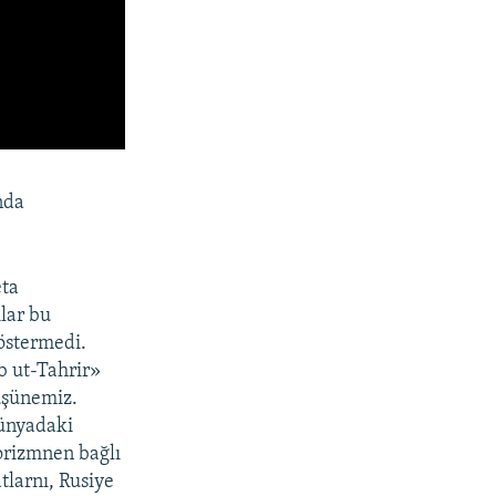
nda
eta
lar bu
köstermedi.
b ut-Tahrir»
tüşünemiz.
dünyadaki
rorizmnen bağlı
atlarnı, Rusiye