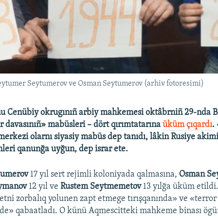
eytumer Seytumerov ve Osman Seytumerov (arhiv fotoresimi)
u Cenübiy okrugınıñ arbiy mahkemesi oktâbrniñ 29-nda B
r davasınıñ» mabüsleri – dört qırımtatarına
üküm çıqardı
.
merkezi olarnı siyasiy mabüs dep tanıdı, lâkin Rusiye akimi
nleri qanunğa uyğun, dep israr ete.
tumerov
17 yıl sert rejimli koloniyada qalmasına,
Osman Se
ymanov
12 yıl ve
Rustem Seytmemetov
13 yılğa üküm etild
etni zorbalıq yolunen zapt etmege tırışqanında» ve «terror 
inde» qabaatladı. O künü Aqmescitteki mahkeme binası ögü