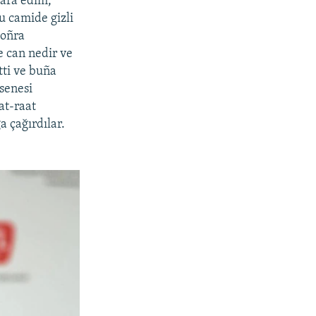
bara edim,
u camide gizli
soñra
e can nedir ve
tti ve buña
 senesi
at-raat
 çağırdılar.