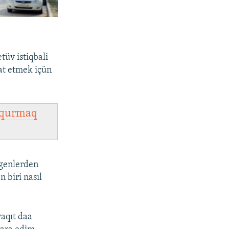
üv istiqbali
t etmek içün
qurmaq
genlerden
 biri nasıl
vaqıt daa