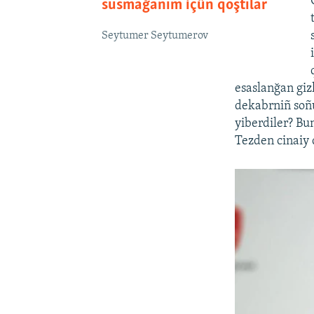
susmağanım içün qoştılar
Seytumer Seytumerov
esaslanğan gizl
dekabrniñ soñu
yiberdiler? Bu
Tezden cinaiy 