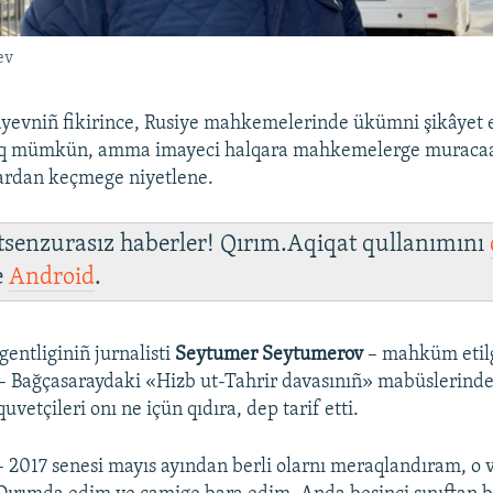
ev
evniñ fikirince, Rusiye mahkemelerinde ükümni şikâyet et
aq mümkün, amma imayeci halqara mahkemelerge muracaa
lardan keçmege niyetlene.
 tsenzurasız haberler! Qırım.Aqiqat qullanımını
e
Android
.
ntliginiñ jurnalisti
Seytumer Seytumerov
– mahküm etil
 – Bağçasaraydaki «Hizb ut-Tahrir davasınıñ» mabüslerinden
quvetçileri onı ne içün qıdıra, dep tarif etti.
– 2017 senesi mayıs ayından berli olarnı meraqlandıram, o 