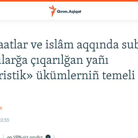
şaatlar ve islâm aqqında sub
ılarğa çıqarılğan yañı
ristik» ükümlerniñ temeli
n
23:55
VPN-siz oquñız