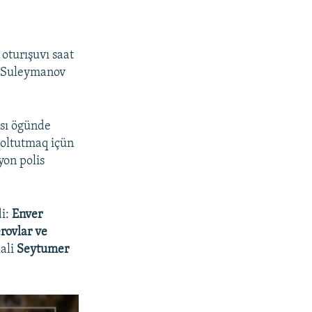
turışuvı saat
t Suleymanov
sı ögünde
qoltutmaq içün
yon polis
di:
Enver
ovlar ve
aali
Seytumer