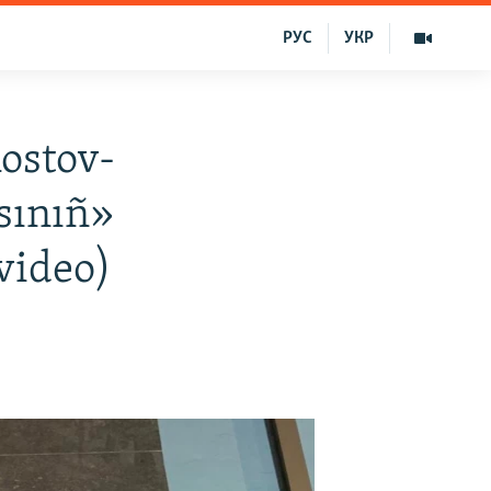
РУС
УКР
ostov-
sınıñ»
video)