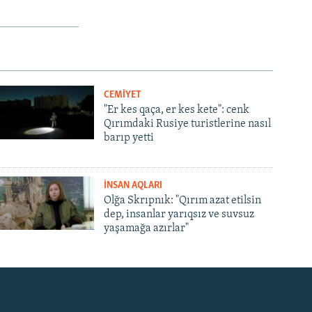
CEMİYET
"Er kes qaça, er kes kete": cenk
Qırımdaki Rusiye turistlerine nasıl
barıp yetti
İNSAN AQLARI
Olğa Skrıpnık: "Qırım azat etilsin
dep, insanlar yarıqsız ve suvsuz
yaşamağa azırlar"