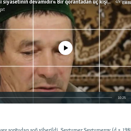
«1944 senesi siyasetiniñ devamıdır». Bir qorantadan üç kişiniñ aynı künde apiske alınması
EMB
qat
No media source currently available
10:25
EMBED
ev sorğudan soñ yiberildi. Seytumer Seytumerov (d.s. 198