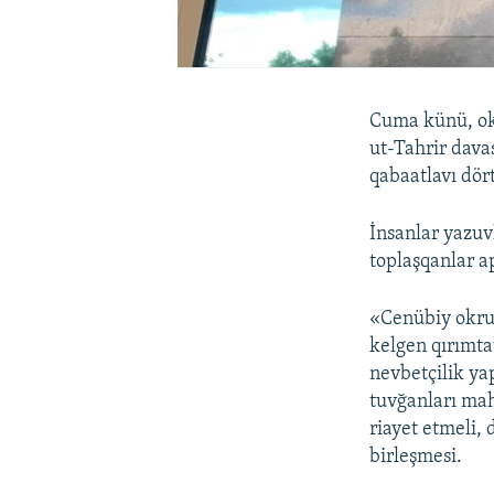
Cuma künü, ok
ut-Tahrir dav
qabaatlavı dört
İnsanlar yazuv
toplaşqanlar a
«Cenübiy okru
kelgen qırımtat
nevbetçilik ya
tuvğanları ma
riayet etmeli, 
birleşmesi.