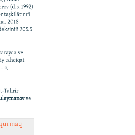
ov (d.s. 1992)
720p
 teşkilâtınıñ
1080p
ana. 2018
eksiniñ 205.5
px
width
sarayda ve
iy tahqiqat
– o,
t-Tahrir
Suleymanov
ve
qurmaq