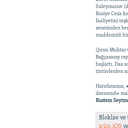
Suleymanov (d.
Rusiye Ceza ko
faaliyetini teş
senesinden be
maddesiniñ bir
Qırım Muhtar 
Bağçasaray ray
başlattı. Daa s
tintüvlerden s
Hatırlatamız,
davasınıñ» ma
Rustem Seytm
Bloklav ve
içün
iOS
v