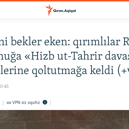
 bekler eken: qırımlılar R
uğa «Hizb ut-Tahrir dava
erine qoltutmağa keldi (+
10:45
VPN-siz oquñız