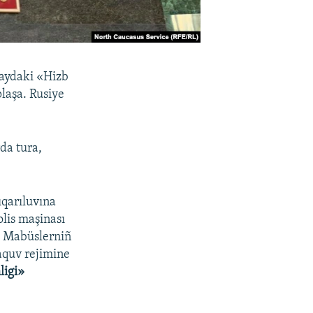
aydaki «Hizb
laşa. Rusiye
da tura,
qarıluvına
olis maşinası
a. Mabüslerniñ
aquv rejimine
ligi»