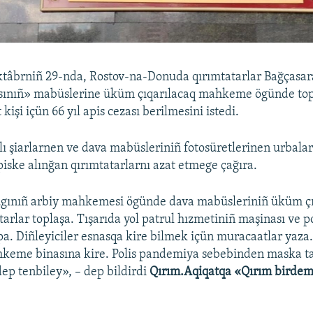
tâbrniñ 29-nda, Rostov-na-Donuda qırımtatarlar Bağçasar
asınıñ» mabüslerine üküm çıqarılacaq mahkeme ögünde top
 kişi içün 66 yıl apis cezası berilmesini istedi.
lı şiarlarnen ve dava mabüsleriniñ fotosüretlerinen urbalar
piske alınğan qırımtatarlarnı azat etmege çağıra.
gınıñ arbiy mahkemesi ögünde dava mabüsleriniñ üküm çı
arlar toplaşa. Tışarıda yol patrul hızmetiniñ maşinası ve p
pa. Diñleyiciler esnasqa kire bilmek içün muracaatlar yaz
hkeme binasına kire. Polis pandemiya sebebinden maska t
dep tenbiley», – dep bildirdi
Qırım.Aqiqatqa «Qırım birdem