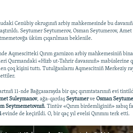
udaki Cenübiy okrugınıñ arbiy mahkemesinde bu davanıñ o
laştırıldı. Seytumer Seytumerov, Osman Seytumerov, Ame
tmemetovğa üküm çıqarılması beklenile.
nde Aqmescitteki Qırım garnizon arbiy mahkemesiniñ bina
leri Qurmandaki «Hizb ut-Tahrir davasınıñ» mabüslerine 
en çoq kişini tuttı. Tutulğanlarnı Aqmescitniñ Merkeziy ra
ettiler.
rtnıñ 11-nde Bağçasarayda bir qaç qırımtatarınıñ evi tintil
met Suleymanov
, ağa-qardaş
Seytumer
ve
Osman Seytumer
em Seytmemetovnıñ
. Tintüv «Qırım birdemliginiñ» sabıq f
ñ
evinde de keçirildi. O, bir qaç yıl evelsi Qırımnı terk etti.