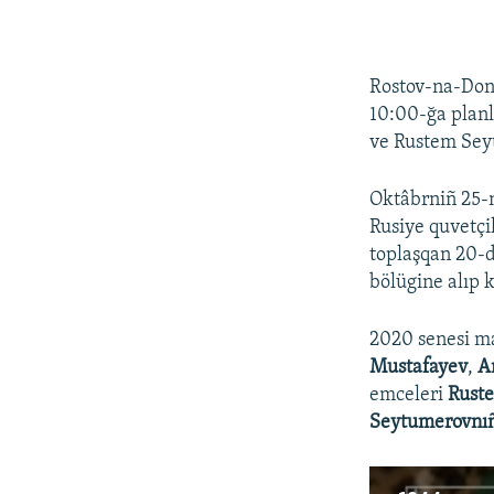
Rostov-na-Don
10:00-ğa plan
ve Rustem Sey
Oktâbrniñ 25-
Rusiye quvetçi
toplaşqan 20-d
bölügine alıp k
2020 senesi ma
Mustafayev
,
A
emceleri
Rust
Seytumerovnı