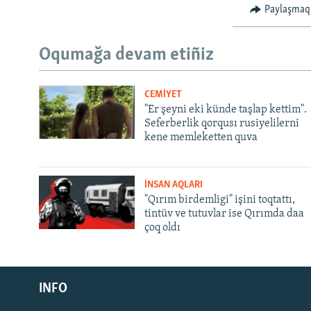
Paylaşmaq
Oqumağa devam etiñiz
CEMİYET
"Er şeyni eki künde taşlap kettim".
Seferberlik qorqusı rusiyelilerni
kene memleketten quva
İNSAN AQLARI
"Qırım birdemligi" işini toqtattı,
tintüv ve tutuvlar ise Qırımda daa
çoq oldı
Русский
INFO
Українською