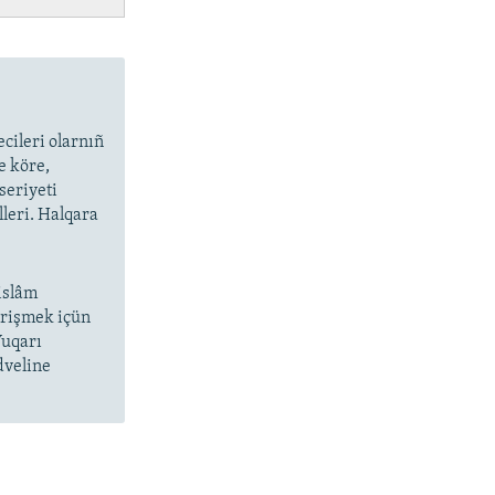
cileri olarnıñ
e köre,
seriyeti
lleri. Halqara
islâm
 irişmek içün
Yuqarı
dveline