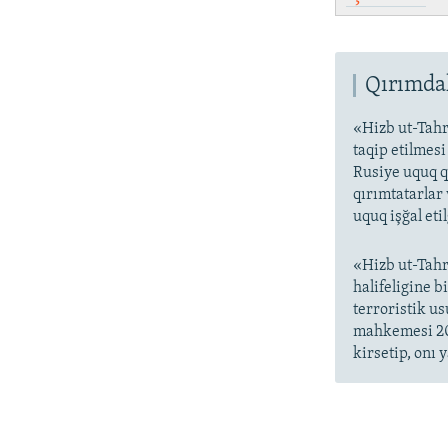
Qırımdak
«Hizb ut-Tahr
taqip etilmes
Rusiye uquq q
qırımtatarlar 
uquq işğal eti
«Hizb ut-Tahr
halifeligine 
terroristik us
mahkemesi 200
kirsetip, onı y