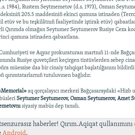
s. 1984), Rustem Seytmemetov (d.s. 1973), Osman Seytumer
deksiniñ 205.5 maddesiniñ ekinci qısmına istinaden (Terror
Auto
240p
360p
480p
kil etüv ve bu teşkilâtnıñ faaliyetinde iştirak etüv) qabaatl
rli Qırımda olmağan Seytumer Seytumerov Rusiye Ceza kod
720p
1080p
inci qısmına istinaden qabaatlana.
Cumhuriyeti ve Aqyar prokuraturası martnıñ 11-nde Bağça
onında Rusiye quvetçileri keçirgen tintüvlerden sebep cina
oñra müessise daa bir cinaiy tahqiqat başlatılğanını bildirdi 
oñ qırımtatarlarnıñ tutuluvınen bağlıdır.
«Memorial»
aq qorçalayıcı merkezi Bağçasaraydaki «Hizb u
büsleri
Seytumer Seytumerov, Osman Seytumerov, Amet 
emetovnı
siyasiy mabüs dep tanıdı.
 tsenzurasız haberler! Qırım.Aqiqat qullanımını
e
Android
.