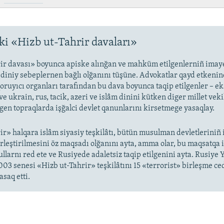
i «Hizb ut-Tahrir davaları»
ir davası» boyunca apiske alınğan ve mahküm etilgenlerniñ imaye
i diniy sebeplernen bağlı olğanını tüşüne. Advokatlar qayd etkenin
oruyıcı organları tarafından bu dava boyunca taqip etilgenler – ek
ve ukrain, rus, tacik, azeri ve islâm dinini kütken diger millet veki
lgen topraqlarda işğalci devlet qanunlarını kirsetmege yasaqlay.
ir» halqara islâm siyasiy teşkilâtı, bütün musulman devletleriniñ 
birleştirilmesini öz maqsadı olğanını ayta, amma olar, bu maqsatqa
ullarnı red ete ve Rusiyede adaletsiz taqip etilgenini ayta. Rusiye 
3 senesi «Hizb ut-Tahrir» teşkilâtını 15 «terrorist» birleşme ce
asaq etti.