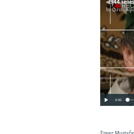
by
Qırım.Aqi
0:00
Enver Mustafay