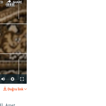
ED
SHARE
Auto
240p
Doğru link
SHARE
360p
480p
8), Amet