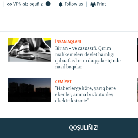
VPN-siz oquñız
Follow us
Print
İNSAN AQLARI
Bir an – ve casussıñ. Qırım
mahkemeleri devlet hainligi
qabaatlavlarını daqqalar içinde
nasıl baqalar
CEMİYET
"Haberlerge köre, yarıq bere
ekenler, amma biz bütünley
ekektriksizmiz"
QOŞULIÑIZ!