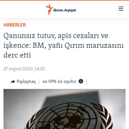
Link
açıqlığı
Esas
HABERLER
mündericege
HABERLER
Qanunsız tutuv, apis cezaları ve
qaytmaq
SİYASET
Baş
işkence: BM, yañı Qırım maruzasını
İQTİSADİYAT
navigatsiyağa
derc etti
qaytmaq
CEMİYET
Qıdıruvğa
27 avgust 2020, 14:33
MEDENİYET
qaytmaq
Paylaşmaq
VPN-siz oquñız
İNSAN AQLARI
VİDEO
SÜRET
BLOGLAR
FİKİR