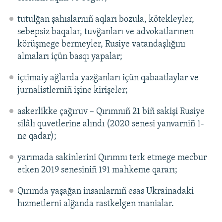
tutulğan şahıslarnıñ aqları bozula, kötekleyler,
sebepsiz baqalar, tuvğanları ve advokatlarınen
körüşmege bermeyler, Rusiye vatandaşlığını
almaları içün basqı yapalar;
içtimaiy ağlarda yazğanları içün qabaatlaylar ve
jurnalistlerniñ işine kirişeler;
askerlikke çağıruv – Qırımnıñ 21 biñ sakişi Rusiye
silâlı quvetlerine alındı (2020 senesi yanvarniñ 1-
ne qadar);
yarımada sakinlerini Qırımnı terk etmege mecbur
etken 2019 senesiniñ 191 mahkeme qararı;
Qırımda yaşağan insanlarnıñ esas Ukrainadaki
hızmetlerni alğanda rastkelgen manialar.