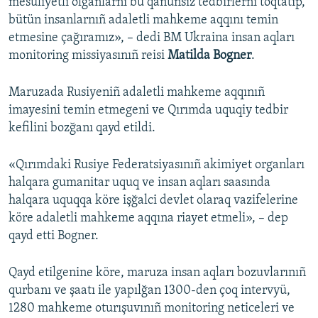
mesüliyetli olğanlarnı bu qanunsız tedbirlerni toqtatıp,
bütün insanlarnıñ adaletli mahkeme aqqını temin
etmesine çağıramız», – dedi BM Ukraina insan aqları
monitoring missiyasınıñ reisi
Matilda Bogner
.
Maruzada Rusiyeniñ adaletli mahkeme aqqınıñ
imayesini temin etmegeni ve Qırımda uquqiy tedbir
kefilini bozğanı qayd etildi.
«Qırımdaki Rusiye Federatsiyasınıñ akimiyet organları
halqara gumanitar uquq ve insan aqları saasında
halqara uquqqa köre işğalci devlet olaraq vazifelerine
köre adaletli mahkeme aqqına riayet etmeli», – dep
qayd etti Bogner.
Qayd etilgenine köre, maruza insan aqları bozuvlarınıñ
qurbanı ve şaatı ile yapılğan 1300-den çoq intervyü,
1280 mahkeme oturışuvınıñ monitoring neticeleri ve