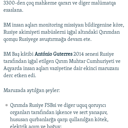
3300-den çoq mahkeme qararı ve diger malümatqa
esaslana.
BM insan aqları monitoring missiyası bildirgenine köre,
Rusiye akimiyeti mabüslerni işğal altındaki Qırımdan
qomşu Rusiyege avuştırmağa devam ete.
BM Baş kâtibi
António Guterres
2014 senesi Rusiye
tarafından işğal etilgen Qırım Muhtar Cumhuriyeti ve
Aqyarda insan aqları vaziyetine dair ekinci maruzanı
derc etken edi.
Maruzada aytılğan şeyler:
Qırımda Rusiye FSBsi ve diger uquq qoruyıcı
organları tarafından işkence ve sert yanaşuv,
hususan qurbanlarğa qarşı qullanılğan kötek,
elektrik aqım ve boğuv;