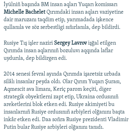
İyülniñ başında BM insan aqları Yuqarı komissarı
Michelle Bachelet
Qırımdaki insan aqları vaziyetine
dair maruzanı taqdim etip, yarımadada işkence
qullanıla ve söz serbestligi sıñırlanıla, dep bildirdi.
Rusiye Tış işler naziri
Sergey Lavrov
işğal etilgen
Qırımda insan aqlarınıñ bozuluvı aqqında laflar
uydurıla, dep bildirgen edi.
2014 senesi fevral ayında Qırımda işaretsiz urbada
silâlı insanlar peyda oldı. Olar Qırım Yuqarı Şurası,
Aqmescit ava limanı, Keriç parom keçiti, diger
strategik obyektlerni zapt etip, Ukraina ordusınıñ
areketlerini blok etken edi. Rusiye akimiyeti bu
insanlarnıñ Rusiye ordusınıñ arbiyleri olğanını başta
inkâr etken edi. Daa soñra Rusiye prezidenti Vladimir
Putin bular Rusiye arbiyleri olğanını tanıdı.