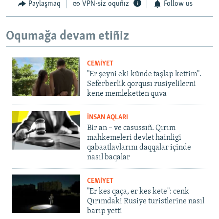
Paylaşmaq
VPN-siz oquñız
Follow us
Oqumağa devam etiñiz
CEMİYET
"Er şeyni eki künde taşlap kettim".
Seferberlik qorqusı rusiyelilerni
kene memleketten quva
İNSAN AQLARI
Bir an – ve casussıñ. Qırım
mahkemeleri devlet hainligi
qabaatlavlarını daqqalar içinde
nasıl baqalar
CEMİYET
"Er kes qaça, er kes kete": cenk
Qırımdaki Rusiye turistlerine nasıl
barıp yetti