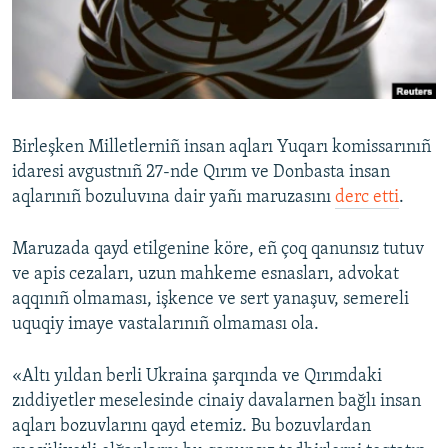
Русский
Українською
QOŞULIÑIZ!
Birleşken Milletlerniñ insan aqları Yuqarı komissarınıñ
idaresi avgustnıñ 27-nde Qırım ve Donbasta insan
aqlarınıñ bozuluvına dair yañı maruzasını
derc etti
.
RFE/RS bütün saytları
Maruzada qayd etilgenine köre, eñ çoq qanunsız tutuv
ve apis cezaları, uzun mahkeme esnasları, advokat
aqqınıñ olmaması, işkence ve sert yanaşuv, semereli
uquqiy imaye vastalarınıñ olmaması ola.
«Altı yıldan berli Ukraina şarqında ve Qırımdaki
zıddiyetler meselesinde cinaiy davalarnen bağlı insan
aqları bozuvlarını qayd etemiz. Bu bozuvlardan