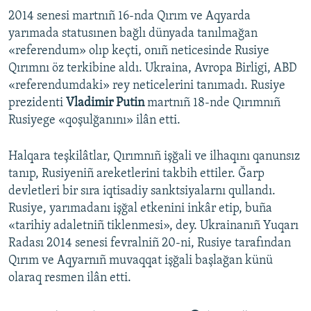
2014 senesi martnıñ 16-nda Qırım ve Aqyarda
yarımada statusınen bağlı dünyada tanılmağan
«referendum» olıp keçti, onıñ neticesinde Rusiye
Qırımnı öz terkibine aldı. Ukraina, Avropa Birligi, ABD
«referendumdaki» rey neticelerini tanımadı. Rusiye
prezidenti
Vladimir Putin
martnıñ 18-nde Qırımnıñ
Rusiyege «qoşulğanını» ilân etti.
Halqara teşkilâtlar, Qırımnıñ işğali ve ilhaqını qanunsız
tanıp, Rusiyeniñ areketlerini takbih ettiler. Ğarp
devletleri bir sıra iqtisadiy sanktsiyalarnı qullandı.
Rusiye, yarımadanı işğal etkenini inkâr etip, buña
«tarihiy adaletniñ tiklenmesi», dey. Ukrainanıñ Yuqarı
Radası 2014 senesi fevralniñ 20-ni, Rusiye tarafından
Qırım ve Aqyarnıñ muvaqqat işğali başlağan künü
olaraq resmen ilân etti.