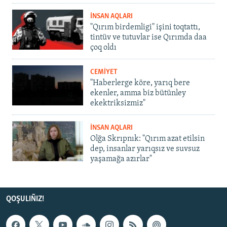
İNSAN AQLARI
"Qırım birdemligi" işini toqtattı,
tintüv ve tutuvlar ise Qırımda daa
çoq oldı
CEMİYET
"Haberlerge köre, yarıq bere
ekenler, amma biz bütünley
ekektriksizmiz"
İNSAN AQLARI
Olğa Skrıpnık: "Qırım azat etilsin
dep, insanlar yarıqsız ve suvsuz
yaşamağa azırlar"
QOŞULIÑIZ!