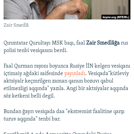
Русский
Українською
Zair Smedlâ
QOŞULIÑIZ!
Qırımtatar Qurultayı MSK başı, faal
Zair Smedlâğa
rus
polisi tenbi vesiqasını berdi.
RFE/RS bütün saytları
Faal Qurman rayonı boyunca Rusiye İİN kelgen vesiqanı
içtimaiy ağdaki saifesinde
yayınladı
. Vesiqada"kütleviy
aktsiyalr keçmrilgen zaman qanun bozuvı qabul
etilmezligi aqqında" yazıla. Angi bir aktsiyalar aqqında
söz ketkeni belli degil.
Bundan ğayrı vesiqada daa "ekstremist faalitine qarşı
turuv aqqında" tenbi bar.