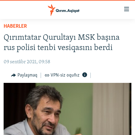
Link
açıqlığı
Esas
HABERLER
mündericege
HABERLER
Qırımtatar Qurultayı MSK başına
qaytmaq
SİYASET
Baş
rus polisi tenbi vesiqasını berdi
İQTİSADİYAT
navigatsiyağa
qaytmaq
09 sentâbr 2021, 09:58
CEMİYET
Qıdıruvğa
MEDENİYET
Paylaşmaq
VPN-siz oquñız
qaytmaq
İNSAN AQLARI
VİDEO
SÜRET
BLOGLAR
FİKİR