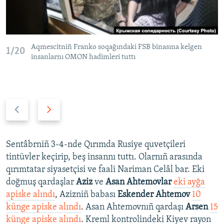
Aqmescitniñ Franko soqağındaki FSB binasına kelgen
1/20
insanlarnı OMON hadimleri tuttı
P
N
r
e
e
x
v
t
Sentâbrniñ 3-4-nde Qırımda Rusiye quvetçileri
i
s
tintüvler keçirip, beş insannı tuttı. Olarnıñ arasında
o
l
qırımtatar siyasetçisi ve faali Nariman Celâl bar. Eki
u
i
doğmuş qardaşlar
Aziz
ve
Asan Ahtemovlar
eki ayğa
s
d
apiske alındı
, Azizniñ babası
Eskender Ahtemov
10
s
e
künge apiske alındı
. Asan Ahtemovnıñ qardaşı
Arsen
15
l
künge apiske alındı
. Kreml kontrolindeki Kiyev rayon