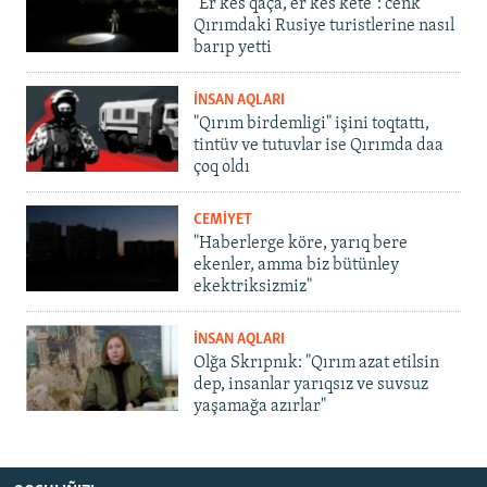
"Er kes qaça, er kes kete": cenk
Qırımdaki Rusiye turistlerine nasıl
barıp yetti
İNSAN AQLARI
"Qırım birdemligi" işini toqtattı,
tintüv ve tutuvlar ise Qırımda daa
çoq oldı
CEMİYET
"Haberlerge köre, yarıq bere
ekenler, amma biz bütünley
ekektriksizmiz"
İNSAN AQLARI
Olğa Skrıpnık: "Qırım azat etilsin
dep, insanlar yarıqsız ve suvsuz
yaşamağa azırlar"