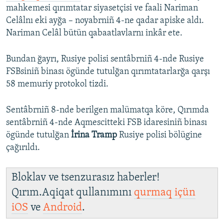
i
mahkemesi qırımtatar siyasetçisi ve faali Nariman
d
Celâlnı eki ayğa – noyabrniñ 4-ne qadar apiske aldı.
e
Nariman Celâl bütün qabaatlavlarnı inkâr ete.
Bundan ğayrı, Rusiye polisi sentâbrniñ 4-nde Rusiye
FSBsiniñ binası ögünde tutulğan qırımtatarlarğa qarşı
58 memuriy protokol tizdi.
Sentâbrniñ 8-nde berilgen malümatqa köre, Qırımda
sentâbrniñ 4-nde Aqmescitteki FSB idaresiniñ binası
ögünde tutulğan
İrina Tramp
Rusiye polisi bölügine
çağırıldı.
Bloklav ve tsenzurasız haberler!
Qırım.Aqiqat qullanımını
qurmaq içün
iOS
ve
Android
.