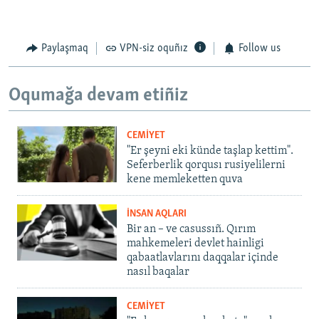
Paylaşmaq
VPN-siz oquñız
Follow us
Oqumağa devam etiñiz
CEMİYET
"Er şeyni eki künde taşlap kettim".
Seferberlik qorqusı rusiyelilerni
kene memleketten quva
İNSAN AQLARI
Bir an – ve casussıñ. Qırım
mahkemeleri devlet hainligi
qabaatlavlarını daqqalar içinde
nasıl baqalar
CEMİYET