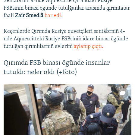
Sentâbrniñ 4-nde Aqmescitte Qırımdaki Rusiye
FSBsiniñ binası ögünde tutulğanlar arasında qırımtatar
faali
Zair Smedlâ
bar edi.
Keçenlerde Qırımda Rusiye quvetçileri sentâbrniñ 4-
nde Aqmescitteki Rusiye FSBsiniñ idare binası ögünde
tutulğan qırımlılarnıñ evlerini
aylanıp çıqtı.
Qırımda FSB binası ögünde insanlar
tutuldı: neler oldı (+foto)