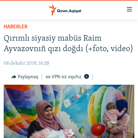
Link
açıqlığı
Esas
HABERLER
mündericege
HABERLER
Qırımlı siyasiy mabüs Raim
qaytmaq
SİYASET
Baş
Ayvazovnıñ qızı doğdı (+foto, video)
İQTİSADİYAT
navigatsiyağa
qaytmaq
06 dekabr 2019, 16:28
CEMİYET
Qıdıruvğa
MEDENİYET
Paylaşmaq
VPN-siz oquñız
qaytmaq
İNSAN AQLARI
VİDEO
SÜRET
BLOGLAR
FİKİR