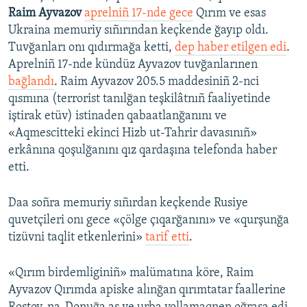
Raim Ayvazov
aprelniñ 17-nde gece
Qırım ve esas
Ukraina memuriy sıñırından keçkende ğayıp oldı.
Tuvğanları onı qıdırmağa ketti,
dep haber etilgen edi
.
Aprelniñ 17-nde kündüz Ayvazov tuvğanlarınen
bağlandı
. Raim Ayvazov 205.5 maddesiniñ 2-nci
qısmına (terrorist tanılğan teşkilâtnıñ faaliyetinde
iştirak etüv) istinaden qabaatlanğanını ve
«Aqmescitteki ekinci Hizb ut-Tahrir davasınıñ»
erkânına qoşulğanını qız qardaşına telefonda haber
etti.
Daa soñra memuriy sıñırdan keçkende Rusiye
quvetçileri onı gece «çölge çıqarğanını» ve «qurşunğa
tizüvni taqlit etkenlerini»
tarif etti
.
«Qırım birdemliginiñ» malümatına köre, Raim
Ayvazov Qırımda apiske alınğan qırımtatar faallerine