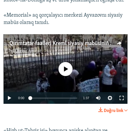
Rostov-na-Donuğa aş ve urba yollamaqnen oğraşa edi.
«Memorial» aq qorçalayıcı merkezi Ayvazovnı siyasiy
mabüs olaraq tanıdı.
Qırımtatar faalleri Kreml siyasiy mabüsiniñ yañı doğğan qızını qarşılay (video)
by
Qırım.Aqiqat
No media source currently available
0:00
1:37
Doğru link
«Hizb ut-Tahrir işi» boyunca apiske alınğan ve