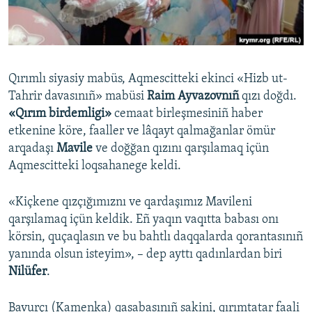
Русский
Українською
Qırımlı siyasiy mabüs, Aqmescitteki ekinci «Hizb ut-
QOŞULIÑIZ!
Tahrir davasınıñ» mabüsi
Raim Ayvazovnıñ
qızı doğdı.
«Qırım birdemligi»
cemaat birleşmesiniñ haber
etkenine köre, faaller ve lâqayt qalmağanlar ömür
arqadaşı
Mavile
ve doğğan qızını qarşılamaq içün
RFE/RS bütün saytları
Aqmescitteki loqsahanege keldi.
«Kiçkene qızçığımıznı ve qardaşımız Mavileni
qarşılamaq içün keldik. Eñ yaqın vaqıtta babası onı
körsin, quçaqlasın ve bu bahtlı daqqalarda qorantasınıñ
yanında olsun isteyim», – dep ayttı qadınlardan biri
Nilüfer
.
Bavurçı (Kamenka) qasabasınıñ sakini, qırımtatar faali