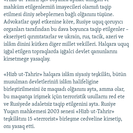
mahküm etilgenlerniñ imayecileri olarnıñ taqip
etilmesi diniy sebeplernen bağlı olğanını tüşüne.
Advokatlar qayd etkenine köre, Rusiye uquq qoruyıcı
organları tarafından bu dava boyunca taqip etilgenler –
ekseriyeti qırımtatarlar ve ukrain, rus, tacik, azeri ve
islâm dinini kütken diger millet vekilleri. Halqara uquq
işğal etilgen topraqlarda işğalci devlet qanunlarını
kirsetmege yasaqlay.
«Hizb ut-Tahrir» halqara islâm siyasiy teşkilâtı, bütün
musulman devletleriniñ islâm halifeligine
birleştirilmesini öz maqsadı olğanını ayta, amma olar,
bu maqsatqa irişmek içün terroristik usullarnı red ete
ve Rusiyede adaletsiz taqip etilgenini ayta. Rusiye
Yuqarı mahkemesi 2003 senesi «Hizb ut-Tahrir»
teşkilâtını 15 «terrorist» birleşme cedveline kirsetip,
onı yasaq etti.