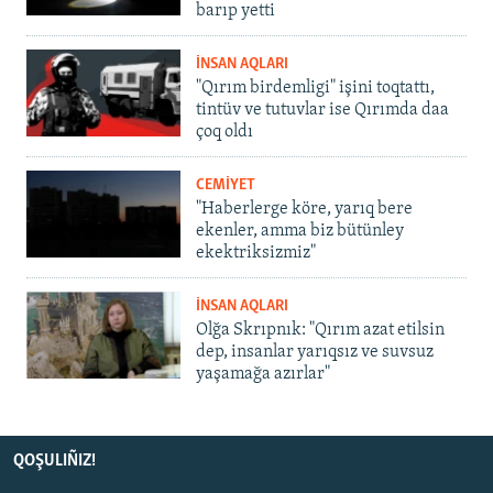
barıp yetti
İNSAN AQLARI
"Qırım birdemligi" işini toqtattı,
tintüv ve tutuvlar ise Qırımda daa
çoq oldı
CEMİYET
"Haberlerge köre, yarıq bere
ekenler, amma biz bütünley
ekektriksizmiz"
İNSAN AQLARI
Olğa Skrıpnık: "Qırım azat etilsin
dep, insanlar yarıqsız ve suvsuz
yaşamağa azırlar"
QOŞULIÑIZ!