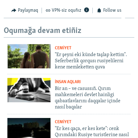
Paylaşmaq
VPN-siz oquñız
Follow us
Oqumağa devam etiñiz
CEMİYET
"Er şeyni eki künde taşlap kettim".
Seferberlik qorqusı rusiyelilerni
kene memleketten quva
İNSAN AQLARI
Bir an – ve casussıñ. Qırım
mahkemeleri devlet hainligi
qabaatlavlarını daqqalar içinde
nasıl baqalar
CEMİYET
"Er kes qaça, er kes kete": cenk
Qırımdaki Rusiye turistlerine nasıl