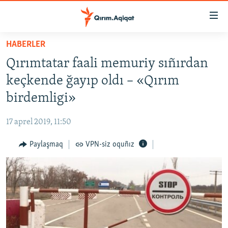
Link
açıqlığı
Esas
HABERLER
mündericege
HABERLER
Qırımtatar faali memuriy sıñırdan
qaytmaq
SİYASET
Baş
keçkende ğayıp oldı – «Qırım
İQTİSADİYAT
navigatsiyağa
birdemligi»
qaytmaq
CEMİYET
Qıdıruvğa
17 aprel 2019, 11:50
MEDENİYET
qaytmaq
Paylaşmaq
VPN-siz oquñız
İNSAN AQLARI
VİDEO
SÜRET
BLOGLAR
FİKİR