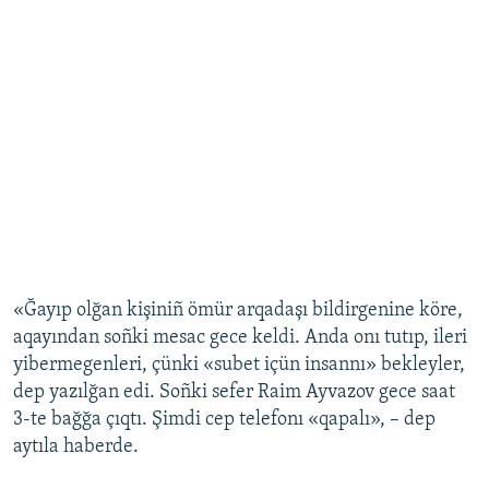
«Ğayıp olğan kişiniñ ömür arqadaşı bildirgenine köre,
aqayından soñki mesac gece keldi. Anda onı tutıp, ileri
yibermegenleri, çünki «subet içün insannı» bekleyler,
dep yazılğan edi. Soñki sefer Raim Ayvazov gece saat
3-te bağğa çıqtı. Şimdi cep telefonı «qapalı», – dep
aytıla haberde.