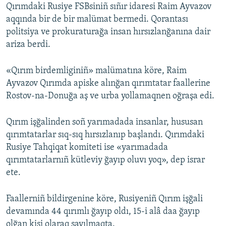
Qırımdaki Rusiye FSBsiniñ sıñır idaresi Raim Ayvazov
aqqında bir de bir malümat bermedi. Qorantası
politsiya ve prokuraturağa insan hırsızlanğanına dair
ariza berdi.
«Qırım birdemliginiñ» malümatına köre, Raim
Ayvazov Qırımda apiske alınğan qırımtatar faallerine
Rostov-na-Donuğa aş ve urba yollamaqnen oğraşa edi.
Qırım işğalinden soñ yarımadada insanlar, hususan
qırımtatarlar sıq-sıq hırsızlanıp başlandı. Qırımdaki
Rusiye Tahqiqat komiteti ise «yarımadada
qırımtatarlarnıñ kütleviy ğayıp oluvı yoq», dep israr
ete.
Faallerniñ bildirgenine köre, Rusiyeniñ Qırım işğali
devamında 44 qırımlı ğayıp oldı, 15-i alâ daa ğayıp
olğan kişi olaraq sayılmaqta.