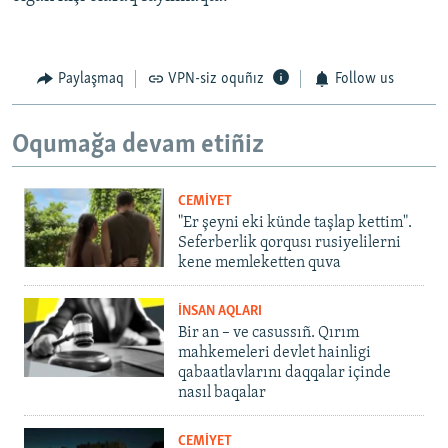
Paylaşmaq
VPN-siz oquñız
Follow us
Oqumağa devam etiñiz
CEMİYET
"Er şeyni eki künde taşlap kettim".
Seferberlik qorqusı rusiyelilerni
kene memleketten quva
İNSAN AQLARI
Bir an – ve casussıñ. Qırım
mahkemeleri devlet hainligi
qabaatlavlarını daqqalar içinde
nasıl baqalar
CEMİYET