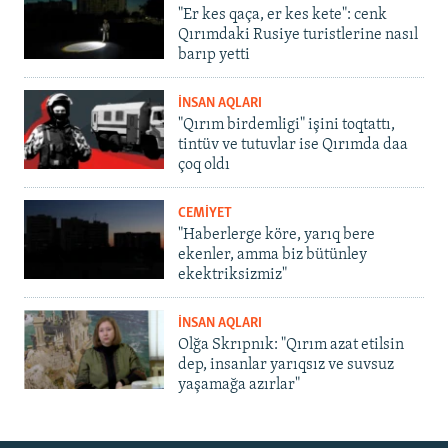
"Er kes qaça, er kes kete": cenk
Qırımdaki Rusiye turistlerine nasıl
barıp yetti
İNSAN AQLARI
"Qırım birdemligi" işini toqtattı,
tintüv ve tutuvlar ise Qırımda daa
çoq oldı
CEMİYET
"Haberlerge köre, yarıq bere
ekenler, amma biz bütünley
ekektriksizmiz"
İNSAN AQLARI
Olğa Skrıpnık: "Qırım azat etilsin
dep, insanlar yarıqsız ve suvsuz
yaşamağa azırlar"