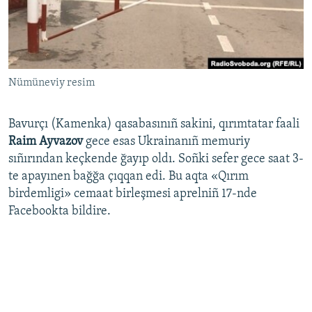
Русский
Українською
Nümüneviy resim
QOŞULIÑIZ!
Bavurçı (Kamenka) qasabasınıñ sakini, qırımtatar faali
Raim Ayvazov
gece esas Ukrainanıñ memuriy
RFE/RS bütün saytları
sıñırından keçkende ğayıp oldı. Soñki sefer gece saat 3-
te apayınen bağğa çıqqan edi. Bu aqta «Qırım
birdemligi» cemaat birleşmesi aprelniñ 17-nde
Facebookta bildire.