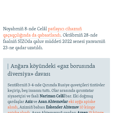
Noyabrniñ 8-nde Celâl
patlayıcı cihaznıñ
qaçaqçılığında da qabaatlandı
. Oktâbrniñ 28-nde
faalniñ SİZOda qaluv müddeti 2022 senesi yanvarniñ
23-ne qadar uzatıldı.
Anğara köyündeki «gaz borusında
diversiya» davası
Sentâbrniñ 3-4-nde Qırımda Rusiye quvetçileri tintüvler
keçirip, beş insannı tuttı. Olar arasında qırımtatar
siyasetçisi ve faali
Nariman Celâl
bar. Eki doğmuş
qardaşlar
Aziz
ve
Asan Ahtemovlar
eki ayğa apiske
alındı
, Azizniñ babası
Eskender Ahtemov
10 künge
apiske alındı
. Asan Ahtemovnıñ qardaşı
Arsen
15 künge