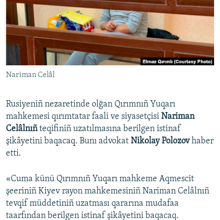
Русский
Українською
QOŞULIÑIZ!
Nariman Celâl
Rusiyeniñ nezaretinde olğan Qırımnıñ Yuqarı
RFE/RS bütün saytları
mahkemesi qırımtatar faali ve siyasetçisi
Nariman
Celâlnıñ
teqifiniñ uzatılmasına berilgen istinaf
şikâyetini baqacaq. Bunı advokat
Nikolay Polozov
haber
etti.
«Cuma künü Qırımnıñ Yuqarı mahkeme Aqmescit
şeeriniñ Kiyev rayon mahkemesiniñ Nariman Celâlnıñ
tevqif müddetiniñ uzatması qararına mudafaa
taarfından berilgen istinaf şikâyetini baqacaq.