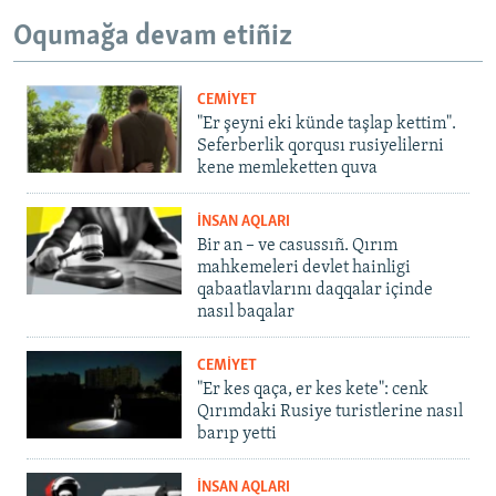
Oqumağa devam etiñiz
CEMİYET
"Er şeyni eki künde taşlap kettim".
Seferberlik qorqusı rusiyelilerni
kene memleketten quva
İNSAN AQLARI
Bir an – ve casussıñ. Qırım
mahkemeleri devlet hainligi
qabaatlavlarını daqqalar içinde
nasıl baqalar
CEMİYET
"Er kes qaça, er kes kete": cenk
Qırımdaki Rusiye turistlerine nasıl
barıp yetti
İNSAN AQLARI