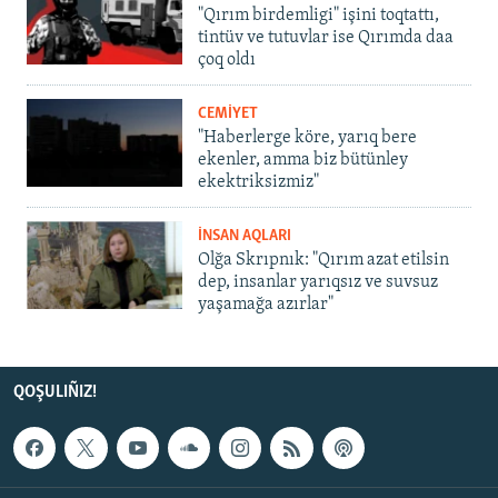
"Qırım birdemligi" işini toqtattı,
tintüv ve tutuvlar ise Qırımda daa
çoq oldı
CEMİYET
"Haberlerge köre, yarıq bere
ekenler, amma biz bütünley
ekektriksizmiz"
İNSAN AQLARI
Olğa Skrıpnık: "Qırım azat etilsin
dep, insanlar yarıqsız ve suvsuz
yaşamağa azırlar"
QOŞULIÑIZ!