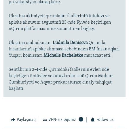
provokatsiya» olaraq köre.
Ukraina akimiyeti qırımtatar faalleriniñ tutuluvı ve
apiske alınuvını avgustnıñ 23-nde Kyivde keçirilgen
«Qırım platformasınıñ» sammitinen bağlay.
Ukraina ombudsmanı
Lüdmila Denisova
Qırımda
insanlarnıñ apiske alınması sebebinden BM İnsan aqları
Yuqarı komissarı
Michelle Bacheletke
muracaat etti.
Sentâbrniñ 3-4-nde Qırımdaki faallerniñ evlerinde
keçirilgen tintüvler ve tutuvlardan soñ Qırım Muhtar
Cumhuriyeti ve Aqyar prokuraturası cinaiy tahqiqat
başlattı.
Paylaşmaq
VPN-siz oquñız
Follow us