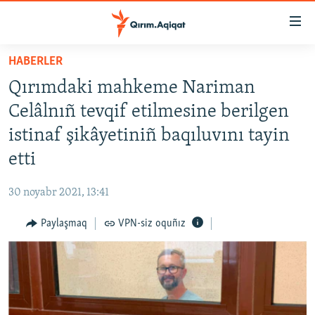
Link
açıqlığı
Esas
HABERLER
mündericege
HABERLER
Qırımdaki mahkeme Nariman
qaytmaq
SİYASET
Baş
Celâlnıñ tevqif etilmesine berilgen
İQTİSADİYAT
navigatsiyağa
istinaf şikâyetiniñ baqıluvını tayin
qaytmaq
CEMİYET
etti
Qıdıruvğa
MEDENİYET
qaytmaq
30 noyabr 2021, 13:41
İNSAN AQLARI
Paylaşmaq
VPN-siz oquñız
VİDEO
SÜRET
BLOGLAR
FİKİR