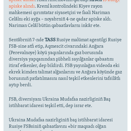
apiske alındı
. Kreml kontrolindeki Kiyev rayon
mahkemesi qırımtatar siyasetçisi ve faali Nariman
Celâlnı eki ayğa – noyabrniñ 4-ne qadar apiske aldı.
Nariman Celâl bütün qabaatlavlarnı inkâr ete.
Sentâbrniñ 7-nde
TASS
Rusiye malümat agentilgi Rusiye
FSB-sine atfı etip, Aqmescit civarındaki Anğara
(Perevalnoye) köyü yaqınlarında gaz borusında
diversiya yapqanından şübheli sayılğanlar qabaatını
itiraf etkenler, dep bildirdi. FSB yayınlağan videoda eki
ekrek kimden talimat alğanlarını ve Anğara köyünde gaz
borusınıñ patlatılmasını nasıl teşkil etkenlerini tafsilâtlı
aytıp berdi.
FSB, diversiyanı Ukraina Mudafaa nazirliginiñ Baş
istihbarat idaresi teşkil etti, dep israr ete.
Ukraina Mudafaa nazirliginiñ baş istihbarat idaresi
Rusiye FSBsiniñ qabaatlavını «bir maqsadı olğan