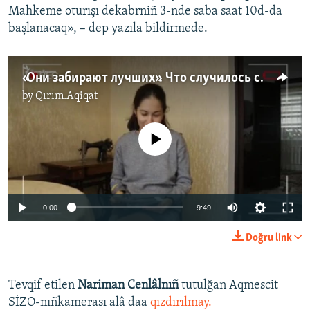
Mahkeme oturışı dekabrniñ 3-nde saba saat 10d-da
başlanacaq», – dep yazıla bildirmede.
«Они забирают лучших». Что случилось с Асаном Ахтемовым глазами его родных (видео)
by
Qırım.Aqiqat
No media source currently available
0:00
9:49
Doğru link
Tevqif etilen
Nariman Cenlâlnıñ
tutulğan Aqmescit
SİZO-nıñkamerası alâ daa
qızdırılmay.