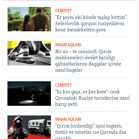
CEMİYET
"Er şeyni eki künde taşlap kettim".
Seferberlik qorqusı rusiyelilerni
kene memleketten quva
İNSAN AQLARI
Bir an – ve casussıñ. Qırım
mahkemeleri devlet hainligi
qabaatlavlarını daqqalar içinde
nasıl baqalar
CEMİYET
"Er kes qaça, er kes kete": cenk
Qırımdaki Rusiye turistlerine nasıl
barıp yetti
İNSAN AQLARI
"Qırım birdemligi" işini toqtattı,
tintüv ve tutuvlar ise Qırımda daa
çoq oldı