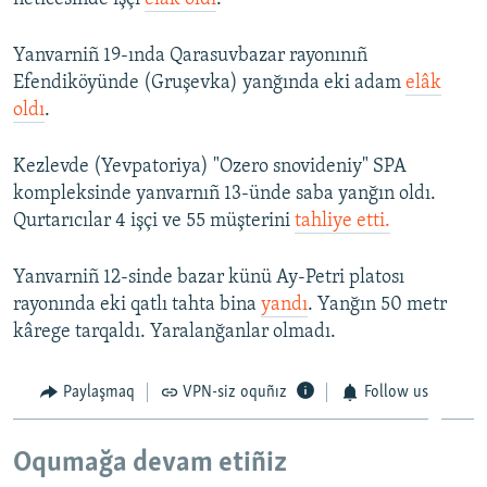
Yanvarniñ 19-ında Qarasuvbazar rayonınıñ
Efendiköyünde (Gruşevka) yanğında eki adam
elâk
oldı
.
Kezlevde (Yevpatoriya) "Ozero snovideniy" SPA
kompleksinde yanvarnıñ 13-ünde saba yanğın oldı.
Qurtarıcılar 4 işçi ve 55 müşterini
tahliye etti.
Yanvarniñ 12-sinde bazar künü Ay-Petri platosı
rayonında eki qatlı tahta bina
yandı
. Yanğın 50 metr
kârege tarqaldı. Yaralanğanlar olmadı.
Paylaşmaq
VPN-siz oquñız
Follow us
Oqumağa devam etiñiz