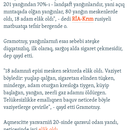
201 yanğından 70%-ı - landşaft yanğınlarıdır, yani açıq
Русский
mıntaqada olğan yanğınlar, 80 yanğın meskenlerde
oldı, 18 adam elâk oldı", - dedi
RİA-Krım
rusiyeli
Українською
matbuatqa tefsir bergende o.
QOŞULIÑIZ!
Gramotnıy, yanğınlarnıñ esas sebebi ateşke
diqqatsızlıq, ilk olaraq, sarğoş alda sigaret çekmesidir,
dep qayd etti.
RFE/RS bütün saytları
"18 adamnıñ episi mesken sektorda elâk oldı. Vaziyet
böyledir: yuqlap qalğan, sigaretası elinden tüşken,
minderge, adam oturğan kresloğa tiygen, küyip
başlağan, yanğan, zeerli gaz adamnı öldürgen.
Telükesizlikke emallıqnen baquv neticede böyle
vaziyetlerge çevirile", - qayd etti Gramotnıy.
Aqmescitte yanvarniñ 20-sinde qaravul odası yandı,
neticesinde işçi
elâk oldı
.