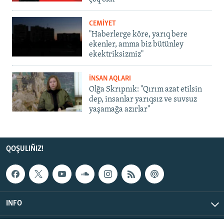
CEMİYET
"Haberlerge köre, yarıq bere
ekenler, amma biz bütünley
ekektriksizmiz"
İNSAN AQLARI
Olğa Skrıpnık: "Qırım azat etilsin
dep, insanlar yarıqsız ve suvsuz
yaşamağa azırlar"
QOŞULIÑIZ!
INFO