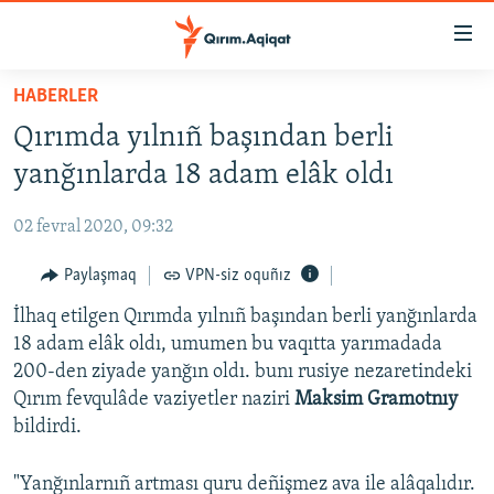
Link
açıqlığı
Esas
HABERLER
mündericege
HABERLER
Qırımda yılnıñ başından berli
qaytmaq
SİYASET
Baş
yanğınlarda 18 adam elâk oldı
İQTİSADİYAT
navigatsiyağa
qaytmaq
02 fevral 2020, 09:32
CEMİYET
Qıdıruvğa
MEDENİYET
Paylaşmaq
VPN-siz oquñız
qaytmaq
İNSAN AQLARI
İlhaq etilgen Qırımda yılnıñ başından berli yanğınlarda
18 adam elâk oldı, umumen bu vaqıtta yarımadada
VİDEO
200-den ziyade yanğın oldı. bunı rusiye nezaretindeki
SÜRET
Qırım fevqulâde vaziyetler naziri
Maksim Gramotnıy
bildirdi.
BLOGLAR
FİKİR
"Yanğınlarnıñ artması quru deñişmez ava ile alâqalıdır.