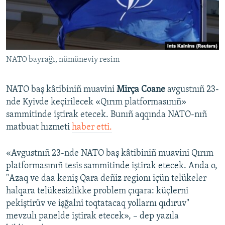
Русский
Українською
NATO bayrağı, nümüneviy resim
QOŞULIÑIZ!
NATO baş kâtibiniñ muavini
Mirça Coane
avgustnıñ 23-
nde Kyivde keçirilecek «Qırım platformasınıñ»
RFE/RS bütün saytları
sammitinde iştirak etecek. Bunıñ aqqında NATO-nıñ
matbuat hızmeti
haber etti.
«Avgustnıñ 23-nde NATO baş kâtibiniñ muavini Qırım
platformasınıñ tesis sammitinde iştirak etecek. Anda o,
"Azaq ve daa keniş Qara deñiz regionı içün telükeler
halqara telükesizlikke problem çıqara: küçlerni
pekiştirüv ve işğalni toqtatacaq yollarnı qıdıruv"
mevzulı panelde iştirak etecek», – dep yazıla