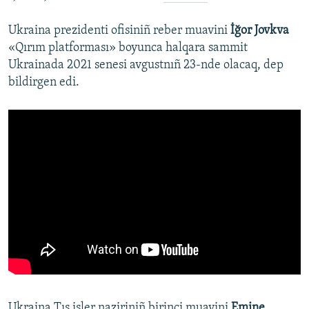
Ukraina prezidenti ofisiniñ reber muavini
İğor Jovkva
«Qırım platforması» boyunca halqara sammit
Ukrainada 2021 senesi avgustnıñ 23-nde olacaq, dep
bildirgen edi.
Ukraina Tış işler naziriniñ birinci muavini
Emine