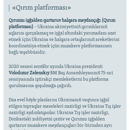
«Qırım platforması»
Qırımnı işğalden qurtaruv halqara meydançığı (Qırım
platforması)
– Ukraina akimiyetiniñ qırımlılarnıñ
aqlarını qorçalamaq ve işğal altındaki yarımadanı azat
etmek içün Ukraina ve halqara ortaqlarınıñ areketlerini
koordinatsiya etmek içün muzakere platformasınen
bağlı teşebbüsidir.
2020 senesi sentâbr ayında Ukraina prezidenti
Volodımır Zelenskıy
BM Baş Assambleyasınıñ 75-nci
sessiyasında iştirakçi memleketlerni bu platforma
qurulmasına qoşulmağa çağırdı.
Daa evel böyle planlarını Ukrainanıñ vaqtınca işğal
etilgen topraqlar meseleleri nazirligi ve Ukraina Tış işler
nazirligi aydınlatqanlar. Ukraina Tış işler nazirligi,
Donbastaki zıddiyetni çezüv ve Qırımnı işğalden
qurtaruv muzakere meydançıqları bir-birinden ayrı