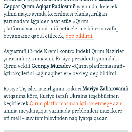
Ceppar Qırım.Aqiqat Radiosınıñ
yaynında, kelecek
yılnıñ mayıs ayında keçirilmesi planlaştırılğan
yarımadanı işğalden azat etüv «Qırım
platforması»sammitiniñ neticelerine köre muvafıq
beyanname qabul etilecek,
dep bildirdi.
Avgustnıñ 12-nde Kreml kontrolindeki Qırım Nazirler
şurasınıñ reis muavini, Rusiye prezidenti yanındaki
Qırım vekili
Georgiy Muradov
«Qırım platformasınıñ»
iştirakçilerini «ağır aqibetler» bekley, dep bildirdi.
Rusiye Tış işler nazirliginiñ spikeri
Mariya Zaharovanıñ
aytqanına köre, Rusiye tarafı Ukraina teşebbüsinen
keçirilecek
Qırım platformasında iştirak etmege azır
,
amma meydançıqta yarımada problemleri muzakere
etilmeli – suv teminlevinden naqliyatqa qadar.