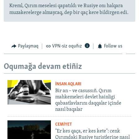
Kreml, Qırım meselesi qapatıldı ve Rusiye onı halqara
muzakerelerge almaycaq, dep bir qaç kere bildirgen edi.
Paylaşmaq
VPN-siz oquñız
Follow us
Oqumağa devam etiñiz
İNSAN AQLARI
Bir an – ve casussıñ. Qırım
mahkemeleri devlet hainligi
qabaatlavlarını daqqalar içinde
nasıl baqalar
CEMİYET
"Er kes qaça, er kes kete": cenk
Qırımdaki Rusiye turistlerine nasıl