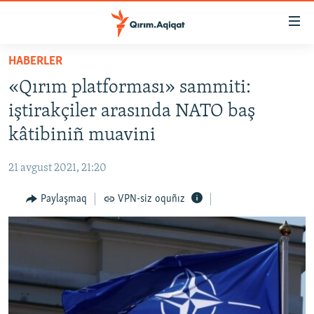
Link
açıqlığı
Esas
HABERLER
mündericege
HABERLER
«Qırım platforması» sammiti:
qaytmaq
SİYASET
Baş
iştirakçiler arasında NATO baş
İQTİSADİYAT
navigatsiyağa
kâtibiniñ muavini
qaytmaq
CEMİYET
Qıdıruvğa
21 avgust 2021, 21:20
MEDENİYET
qaytmaq
Paylaşmaq
VPN-siz oquñız
İNSAN AQLARI
VİDEO
SÜRET
BLOGLAR
FİKİR