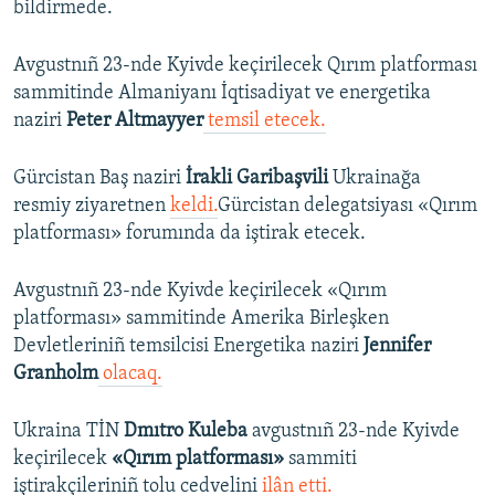
bildirmede.
Avgustnıñ 23-nde Kyivde keçirilecek Qırım platforması
sammitinde Almaniyanı İqtisadiyat ve energetika
naziri
Peter Altmayyer
temsil etecek.
Gürcistan Baş naziri
İrakli Garibaşvili
Ukrainağa
resmiy ziyaretnen
keldi.
Gürcistan delegatsiyası «Qırım
platforması» forumında da iştirak etecek.
Avgustnıñ 23-nde Kyivde keçirilecek «Qırım
platforması» sammitinde Amerika Birleşken
Devletleriniñ temsilcisi Energetika naziri
Jennifer
Granholm
olacaq.
Ukraina TİN
Dmıtro Kuleba
avgustnıñ 23-nde Kyivde
keçirilecek
«Qırım platforması»
sammiti
iştirakçileriniñ tolu cedvelini
ilân etti.