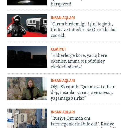
barıp yetti
İNSAN AQLARI
"Qırım birdemligi" işini toqtattı,
tintüv ve tutuvlar ise Qırımda daa
çoq oldı
CEMİYET
"Haberlerge köre, yarıq bere
ekenler, amma biz bütünley
ekektriksizmiz"
İNSAN AQLARI
Olğa Skrıpnık: "Qırım azat etilsin
dep, insanlar yarıqsız ve suvsuz
yaşamağa azırlar"
İNSAN AQLARI
"Rusiye Qırımda onı
istemegenlerini bile edi". Rusiye