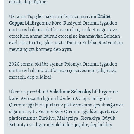
olmalı, dep tüşüne.
Ukraina Tış işler naziriniñ birinci muavini
Emine
Ceppar
bildirgenine köre, Rusiyeni Qırımnı işğalden
qurtaruv halqara platformasında iştirak etmege davet
etecekler, amma iştirak etecegine inanmaylar. Bundan
evel Ukraina Tış işler naziri Dmıtro Kuleba, Rusiyeni bu
meydançıqta körmey, dep ayttı.
2020 senesi oktâbr ayında Poloniya Qırımnı işğalden
qurtaruv halqara platforması çerçivesinde çalışmağa
meraqlı, dep bildirdi.
Ukraina prezidenti
Volodımır Zelenskıy
bildirgenine
köre, Avropa Birliginiñ liderleri Avropa Birliginiñ
Qırımnı işğalden qurtaruv platformasına qoşulmağa azır
olğanını ayttı. Resmiy Kyiv Qırımnı işğalden qurtaruv
platformasına Türkiye, Malayziya, Slovakiya, Büyük
Britaniya ve diger memleketler qoşulır, dep bekley.