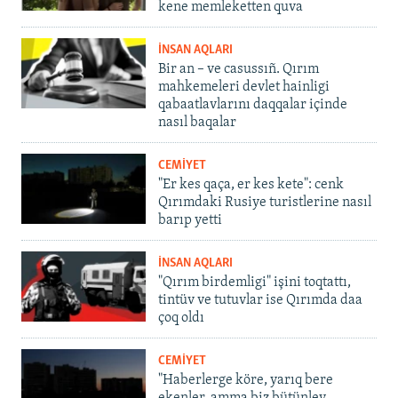
kene memleketten quva
İNSAN AQLARI
Bir an – ve casussıñ. Qırım
mahkemeleri devlet hainligi
qabaatlavlarını daqqalar içinde
nasıl baqalar
CEMİYET
"Er kes qaça, er kes kete": cenk
Qırımdaki Rusiye turistlerine nasıl
barıp yetti
İNSAN AQLARI
"Qırım birdemligi" işini toqtattı,
tintüv ve tutuvlar ise Qırımda daa
çoq oldı
CEMİYET
"Haberlerge köre, yarıq bere
ekenler, amma biz bütünley