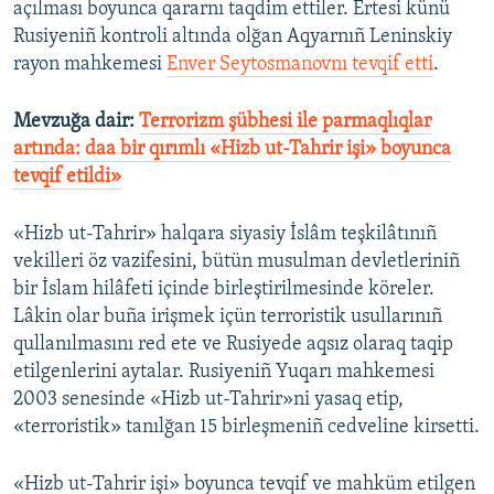
açılması boyunca qararnı taqdim ettiler. Ertesi künü
Rusiyeniñ kontroli altında olğan Aqyarnıñ Leninskiy
rayon mahkemesi
Enver Seytosmanovnı tevqif etti
.
Mevzuğa dair:
Terrorizm şübhesi ile parmaqlıqlar
artında: daa bir qırımlı «Hizb ut-Tahrir işi» boyunca
tevqif etildi»​
«Hizb ut-Tahrir» halqara siyasiy İslâm teşkilâtınıñ
vekilleri öz vazifesini, bütün musulman devletleriniñ
bir İslam hilâfeti içinde birleştirilmesinde köreler.
Lâkin olar buña irişmek içün terroristik usullarınıñ
qullanılmasını red ete ve Rusiyede aqsız olaraq taqip
etilgenlerini aytalar. Rusiyeniñ Yuqarı mahkemesi
2003 senesinde «Hizb ut-Tahrir»ni yasaq etip,
«terroristik» tanılğan 15 birleşmeniñ cedveline kirsetti.
«Hizb ut-Tahrir işi» boyunca tevqif ve mahküm etilgen