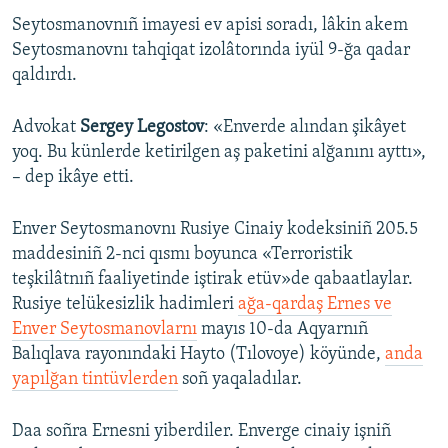
Seytosmanovnıñ imayesi ev apisi soradı, lâkin akem
Русский
Seytosmanovnı tahqiqat izolâtorında iyül 9-ğa qadar
Українською
qaldırdı.
QOŞULIÑIZ!
Advokat
Sergey Legostov
: «Enverde alından şikâyet
yoq. Bu künlerde ketirilgen aş paketini alğanını ayttı»,
– dep ikâye etti.​
RFE/RS bütün saytları
Enver Seytosmanovnı Rusiye Cinaiy kodeksiniñ 205.5
maddesiniñ 2-nci qısmı boyunca «Terroristik
teşkilâtnıñ faaliyetinde iştirak etüv»de qabaatlaylar.
Rusiye telükesizlik hadimleri
ağa-qardaş Ernes ve
Enver Seytosmanovlarnı
mayıs 10-da Aqyarnıñ
Balıqlava rayonındaki Hayto (Tılovoye) köyünde,
anda
yapılğan tintüvlerden
soñ yaqaladılar.
Daa soñra Ernesni yiberdiler. Enverge cinaiy işniñ