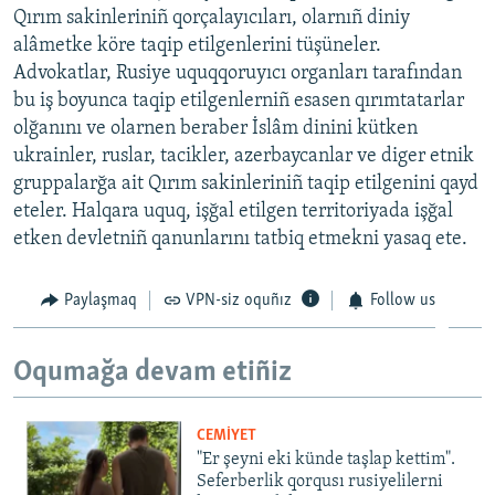
Qırım sakinleriniñ qorçalayıcıları, olarnıñ diniy
alâmetke köre taqip etilgenlerini tüşüneler.
Advokatlar, Rusiye uquqqoruyıcı organları tarafından
bu iş boyunca taqip etilgenlerniñ esasen qırımtatarlar
olğanını ve olarnen beraber İslâm dinini kütken
ukrainler, ruslar, tacikler, azerbaycanlar ve diger etnik
gruppalarğa ait Qırım sakinleriniñ taqip etilgenini qayd
eteler. Halqara uquq, işğal etilgen territoriyada işğal
etken devletniñ qanunlarını tatbiq etmekni yasaq ete.
Paylaşmaq
VPN-siz oquñız
Follow us
Oqumağa devam etiñiz
CEMİYET
"Er şeyni eki künde taşlap kettim".
Seferberlik qorqusı rusiyelilerni