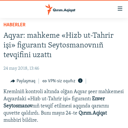
Link
açıqlığı
Esas
HABERLER
mündericege
HABERLER
Aqyar: mahkeme «Hizb ut-Tahrir
qaytmaq
SİYASET
Baş
işi» figurantı Seytosmanovnıñ
İQTİSADİYAT
navigatsiyağa
tevqifini uzattı
qaytmaq
CEMİYET
Qıdıruvğa
24 may 2018, 13:46
MEDENİYET
qaytmaq
Paylaşmaq
VPN-siz oquñız
İNSAN AQLARI
Kremlniñ kontroli altında olğan Aqyar şeer mahkemesi
VİDEO
Aqyardaki «Hizb ut-Tahrir işi» figurantı
Enver
SÜRET
Seytosmanov
nıñ tevqif etilmesi aqqında qararını
BLOGLAR
quvette qaldırdı. Bunı mayıs 24-te
Qırım.Aqiqat
muhbiri bildire.
FİKİR