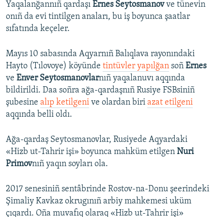
Yaqalanğannıñ qardaşı
Ernes Seytosmanov
ve tünevin
onıñ da evi tintilgen anaları, bu iş boyunca şaatlar
sıfatında keçeler.
Mayıs 10 sabasında Aqyarnıñ Balıqlava rayonındaki
Hayto (Tılovoye) köyünde
tintüvler yapılğan
soñ
Ernes
ve
Enver Seytosmanovlar
nıñ yaqalanuvı aqqında
bildirildi. Daa soñra ağa-qardaşnıñ Rusiye FSBsiniñ
şubesine
alıp ketilgeni
ve olardan biri
azat etilgeni
aqqında belli oldı.
Ağa-qardaş Seytosmanovlar, Rusiyede Aqyardaki
«Hizb ut-Tahrir işi» boyunca mahküm etilgen
Nuri
Primov
nıñ yaqın soyları ola.
2017 senesiniñ sentâbrinde Rostov-na-Donu şeerindeki
Şimaliy Kavkaz okrugınıñ arbiy mahkemesi uküm
çıqardı. Oña muvafıq olaraq «Hizb ut-Tahrir işi»