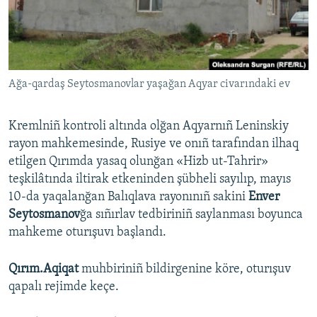
Русский
Українською
Ağa-qardaş Seytosmanovlar yaşağan Aqyar civarındaki ev
QOŞULIÑIZ!
Kremlniñ kontroli altında olğan Aqyarnıñ Leninskiy
rayon mahkemesinde, Rusiye ve onıñ tarafından ilhaq
RFE/RS bütün saytları
etilgen Qırımda yasaq olunğan «Hizb ut-Tahrir»
teşkilâtında iltirak etkeninden şübheli sayılıp, mayıs
10-da yaqalanğan Balıqlava rayonınıñ sakini
Enver
Seytosmanov
ğa sıñırlav tedbiriniñ saylanması boyunca
mahkeme oturışuvı başlandı.
Qırım.Aqiqat
muhbiriniñ bildirgenine köre, oturışuv
qapalı rejimde keçe.