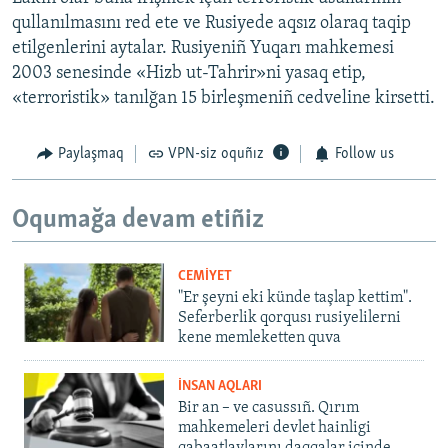
qullanılmasını red ete ve Rusiyede aqsız olaraq taqip
etilgenlerini aytalar. Rusiyeniñ Yuqarı mahkemesi
2003 senesinde «Hizb ut-Tahrir»ni yasaq etip,
«terroristik» tanılğan 15 birleşmeniñ cedveline kirsetti.
Paylaşmaq
VPN-siz oquñız
Follow us
Oqumağa devam etiñiz
CEMİYET
"Er şeyni eki künde taşlap kettim".
Seferberlik qorqusı rusiyelilerni
kene memleketten quva
İNSAN AQLARI
Bir an – ve casussıñ. Qırım
mahkemeleri devlet hainligi