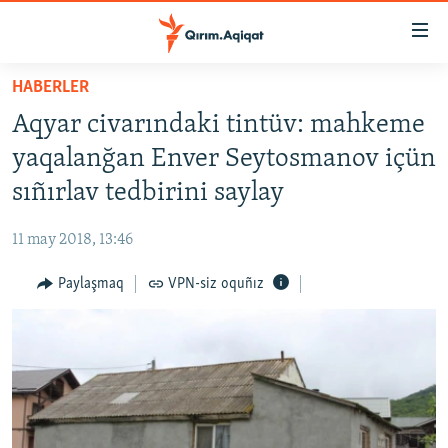
Link
açıqlığı
Esas
HABERLER
mündericege
HABERLER
Aqyar civarındaki tintüv: mahkeme
qaytmaq
SİYASET
Baş
yaqalanğan Enver Seytosmanov içün
İQTİSADİYAT
navigatsiyağa
sıñırlav tedbirini saylay
qaytmaq
CEMİYET
Qıdıruvğa
11 may 2018, 13:46
MEDENİYET
qaytmaq
Paylaşmaq
VPN-siz oquñız
İNSAN AQLARI
VİDEO
SÜRET
BLOGLAR
FİKİR