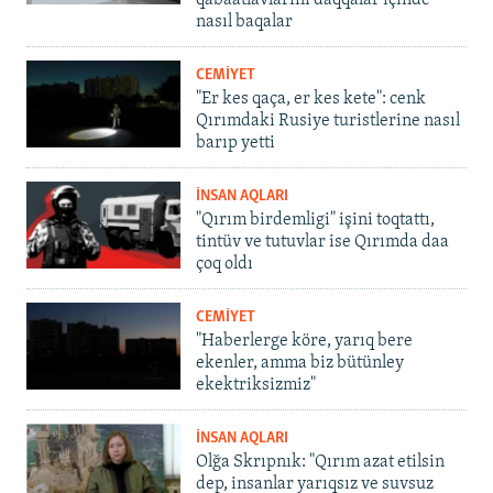
qabaatlavlarını daqqalar içinde
nasıl baqalar
CEMİYET
"Er kes qaça, er kes kete": cenk
Qırımdaki Rusiye turistlerine nasıl
barıp yetti
İNSAN AQLARI
"Qırım birdemligi" işini toqtattı,
tintüv ve tutuvlar ise Qırımda daa
çoq oldı
CEMİYET
"Haberlerge köre, yarıq bere
ekenler, amma biz bütünley
ekektriksizmiz"
İNSAN AQLARI
Olğa Skrıpnık: "Qırım azat etilsin
dep, insanlar yarıqsız ve suvsuz