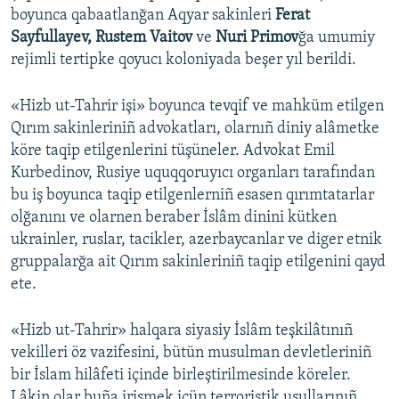
boyunca qabaatlanğan Aqyar sakinleri
Ferat
Sayfullayev, Rustem Vaitov
ve
Nuri Primov
ğa umumiy
rejimli tertipke qoyucı koloniyada beşer yıl berildi.
«Hizb ut-Tahrir işi» boyunca tevqif ve mahküm etilgen
Qırım sakinleriniñ advokatları, olarnıñ diniy alâmetke
köre taqip etilgenlerini tüşüneler. Advokat Emil
Kurbedinov, Rusiye uquqqoruyıcı organları tarafından
bu iş boyunca taqip etilgenlerniñ esasen qırımtatarlar
olğanını ve olarnen beraber İslâm dinini kütken
ukrainler, ruslar, tacikler, azerbaycanlar ve diger etnik
gruppalarğa ait Qırım sakinleriniñ taqip etilgenini qayd
ete.
«Hizb ut-Tahrir» halqara siyasiy İslâm teşkilâtınıñ
vekilleri öz vazifesini, bütün musulman devletleriniñ
bir İslam hilâfeti içinde birleştirilmesinde köreler.
Lâkin olar buña irişmek içün terroristik usullarınıñ