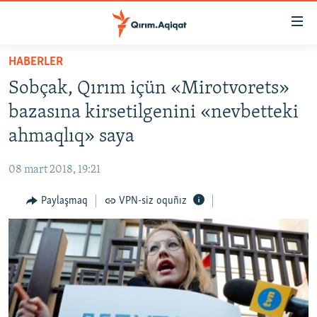
Link
açıqlığı
Esas
HABERLER
mündericege
HABERLER
Sobçak, Qırım içün «Mirotvorets»
qaytmaq
SİYASET
Baş
bazasına kirsetilgenini «nevbetteki
İQTİSADİYAT
navigatsiyağa
ahmaqlıq» saya
qaytmaq
CEMİYET
Qıdıruvğa
08 mart 2018, 19:21
MEDENİYET
qaytmaq
Paylaşmaq
VPN-siz oquñız
İNSAN AQLARI
VİDEO
SÜRET
BLOGLAR
FİKİR