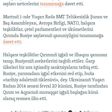
saylavı neticelerini
tanımamağa
davet etti.
Martnıñ 1-nde Yuqarı Rada BMT Telükesizlik Şurası ve
Baş Assambleyası, Avropa Birligi, NATO, halqara
teşkilâtlar, çetel parlamentleri ve ükümetlerini
Qırımda Rusiye saylavınıñ qanuniyligini tanımamağa
davet etti
.
Halqara teşkilâtlar Qırımnıñ işğali ve ilhaqını qanunsız
tanıp, Rusiyeniñ areketlerini taqbih ettiler. Ğarp
ülkeleri bir sıra iqtisadiy sanktsiyalarnı tatbiq etti.
Rusiye, yarımadanı işğal etkenini red etip, buña
«tarihiy adaletniñ tiklenüvi», dey. Ukrainanıñ Yuqarı
Radası 2014 senesi fevral 20 kününi, Rusiye tarafından
Qırım ve Aqyarnıñ muvaqqat işğali başlağan künü
olaraq resmen ilân etti.