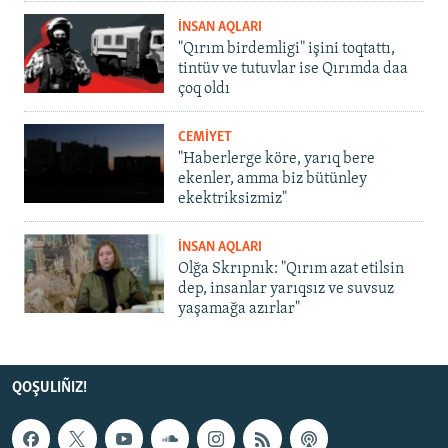
İNSAN AQLARI
"Qırım birdemligi" işini toqtattı,
tintüv ve tutuvlar ise Qırımda daa
çoq oldı
CEMİYET
"Haberlerge köre, yarıq bere
ekenler, amma biz bütünley
ekektriksizmiz"
İNSAN AQLARI
Olğa Skrıpnık: "Qırım azat etilsin
dep, insanlar yarıqsız ve suvsuz
yaşamağa azırlar"
QOŞULIÑIZ!