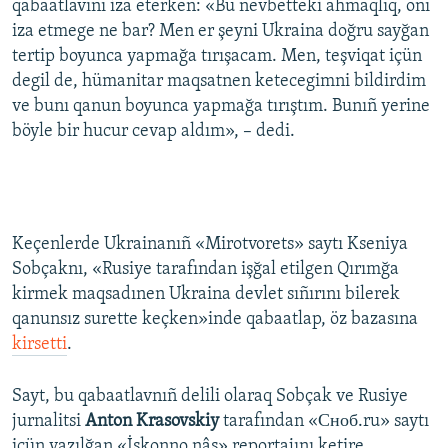
qabaatlavını iza eterken: «Bu nevbetteki ahmaqlıq, onı
iza etmege ne bar? Men er şeyni Ukraina doğru sayğan
tertip boyunca yapmağa tırışacam. Men, teşviqat içün
degil de, hümanitar maqsatnen ketecegimni bildirdim
ve bunı qanun boyunca yapmağa tırıştım. Bunıñ yerine
böyle bir hucur cevap aldım», – dedi.
Keçenlerde Ukrainanıñ «Mirotvorets» saytı Kseniya
Sobçaknı, «Rusiye tarafından işğal etilgen Qırımğa
kirmek maqsadınen Ukraina devlet sıñırını bilerek
qanunsız surette keçken»inde qabaatlap, öz bazasına
kirsetti
.
Sayt, bu qabaatlavnıñ delili olaraq Sobçak ve Rusiye
jurnalitsi
Anton Krasovskiy
tarafından «Сноб.ru» saytı
içün yazılğan «İskonno nâş» reportajını ketire.