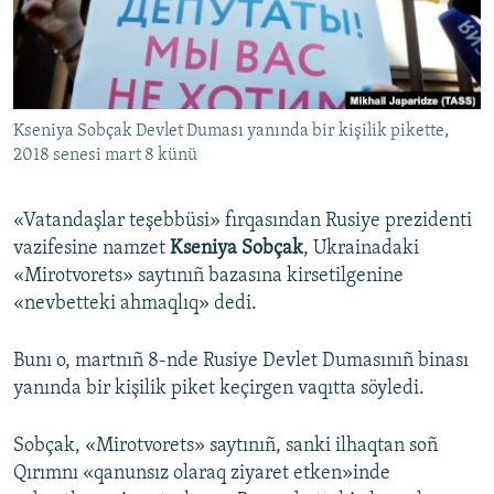
Русский
Українською
Kseniya Sobçak Devlet Duması yanında bir kişilik pikette,
QOŞULIÑIZ!
2018 senesi mart 8 künü
«Vatandaşlar teşebbüsi» fırqasından Rusiye prezidenti
RFE/RS bütün saytları
vazifesine namzet
Kseniya Sobçak
, Ukrainadaki
«Mirotvorets» saytınıñ bazasına kirsetilgenine
«nevbetteki ahmaqlıq» dedi.
Bunı o, martnıñ 8-nde Rusiye Devlet Dumasınıñ binası
yanında bir kişilik piket keçirgen vaqıtta söyledi.
Sobçak, «Mirotvorets» saytınıñ, sanki ilhaqtan soñ
Qırımnı «qanunsız olaraq ziyaret etken»inde