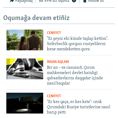
Paylaşmaq
VPN-siz oquñız
Follow us
Oqumağa devam etiñiz
CEMİYET
"Er şeyni eki künde taşlap kettim".
Seferberlik qorqusı rusiyelilerni
kene memleketten quva
İNSAN AQLARI
Bir an – ve casussıñ. Qırım
mahkemeleri devlet hainligi
qabaatlavlarını daqqalar içinde
nasıl baqalar
CEMİYET
"Er kes qaça, er kes kete": cenk
Qırımdaki Rusiye turistlerine nasıl
barıp yetti