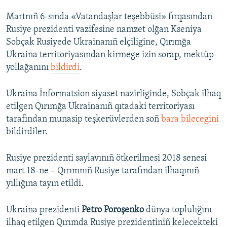
Martnıñ 6-sında «Vatandaşlar teşebbüsi» fırqasından
Rusiye prezidenti vazifesine namzet olğan Kseniya
Sobçak Rusiyede Ukrainanıñ elçiligine, Qırımğa
Ukraina territoriyasından kirmege izin sorap, mektüp
yollağanını
bildirdi
.
Ukraina İnformatsion siyaset nazirliginde, Sobçak ilhaq
etilgen Qırımğa Ukrainanıñ qıtadaki territoriyası
tarafından munasip teşkerüvlerden soñ
bara bilecegini
bildirdiler.
Rusiye prezidenti saylavınıñ ötkerilmesi 2018 senesi
mart 18-ne – Qırımnıñ Rusiye tarafından ilhaqınıñ
yıllığına tayın etildi.
Ukraina prezidenti
Petro Poroşenko
dünya toplulığını
ilhaq etilgen Qırımda Rusiye prezidentiniñ kelecekteki