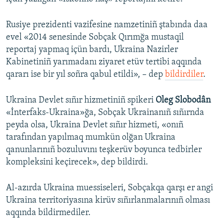
Rusiye prezidenti vazifesine namzetiniñ ştabında daa
evel «2014 senesinde Sobçak Qırımğa mustaqil
reportaj yapmaq içün bardı, Ukraina Nazirler
Kabinetiniñ yarımadanı ziyaret etüv tertibi aqqında
qararı ise bir yıl soñra qabul etildi», – dep
bildirdiler
.
Ukraina Devlet sıñır hizmetiniñ spikeri
Oleg Slobodân
«İnterfaks-Ukraina»ğa, Sobçak Ukrainanıñ sıñırnda
peyda olsa, Ukraina Devlet sıñır hizmeti, «onıñ
tarafından yapılmaq mumkün olğan Ukraina
qanunlarınıñ bozuluvını teşkerüv boyunca tedbirler
kompleksini keçirecek», dep bildirdi.
Al-azırda Ukraina muessiseleri, Sobçakqa qarşı er angi
Ukraina territoriyasına kirüv sıñırlanmalarınıñ olması
aqqında bildirmediler.