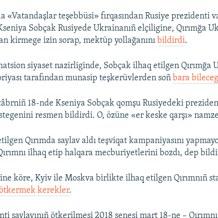
a «Vatandaşlar teşebbüsi» fırqasından Rusiye prezidenti v
seniya Sobçak Rusiyede Ukrainanıñ elçiligine, Qırımğa U
dan kirmege izin sorap, mektüp yollağanını
bildirdi
.
atsion siyaset nazirliginde, Sobçak ilhaq etilgen Qırımğa 
toriyası tarafından munasip teşkerüvlerden soñ
bara bileceg
tâbrniñ 18-nde Kseniya Sobçak qomşu Rusiyedeki prezident
istegenini resmen bildirdi. O, özüne «er keske qarşı» namze
etilgen Qırımda saylav aldı teşviqat kampaniyasını yapmayc
Qırımnı ilhaq etip halqara mecburiyetlerini bozdı, dep bildi
ne köre, Kyiv ile Moskva birlikte ilhaq etilgen Qırımnıñ st
ötkermek kerekler
.
nti saylavınıñ ötkerilmesi 2018 senesi mart 18-ne – Qırımn