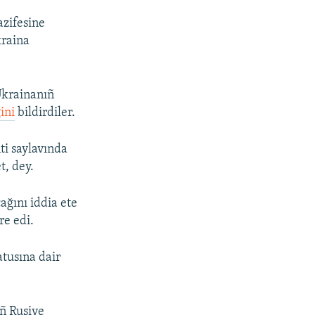
azifesine
kraina
Ukrainanıñ
ini
bildirdiler.
i saylavında
t, dey.
ağını iddia ete
re edi.
atusına dair
ıñ Rusiye