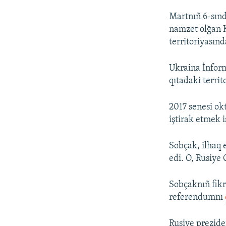
Martnıñ 6-sınd
namzet olğan K
territoriyasın
Ukraina İnform
qıtadaki terri
2017 senesi ok
iştirak etmek 
Sobçak, ilhaq 
edi. O, Rusiye 
Sobçaknıñ fikri
referendumnı
Rusiye prezide