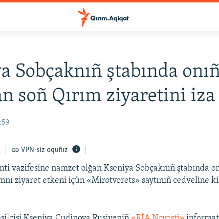
a Sobçaknıñ ştabında onı
an soñ Qırım ziyaretini iza 
:59
VPN-siz oquñız
nti vazifesine namzet olğan Kseniya Sobçaknıñ ştabında o
mnı ziyaret etkeni içün «Mirotvorets» saytınıñ cedveline kir
silcisi Kseniya Çudinova Rusiyeniñ
«​RİA Novosti»​
informats