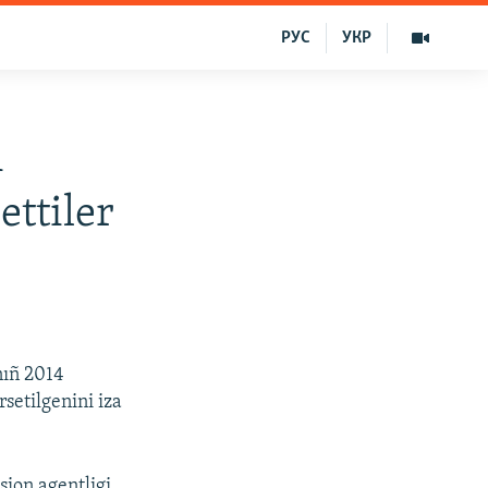
РУС
УКР
ñ
ettiler
nıñ 2014
setilgenini iza
ion agentligi