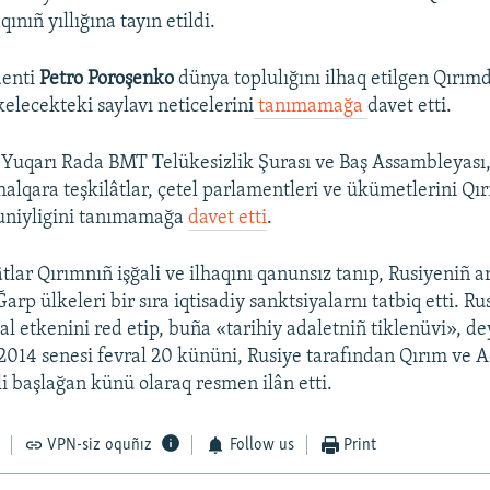
ınıñ yıllığına tayın etildi.
denti
Petro Poroşenko
dünya toplulığını ilhaq etilgen Qırım
elecekteki saylavı neticelerini
tanımamağa
davet etti.
 Yuqarı Rada BMT Telükesizlik Şurası ve Baş Assambleyası
 halqara teşkilâtlar, çetel parlamentleri ve ükümetlerini Q
nuniyligini tanımamağa
davet etti
.
tlar Qırımnıñ işğali ve ilhaqını qanunsız tanıp, Rusiyeniñ a
Ğarp ülkeleri bir sıra iqtisadiy sanktsiyalarnı tatbiq etti. Ru
al etkenini red etip, buña «tarihiy adaletniñ tiklenüvi», d
2014 senesi fevral 20 kününi, Rusiye tarafından Qırım ve 
i başlağan künü olaraq resmen ilân etti.
VPN-siz oquñız
Follow us
Print