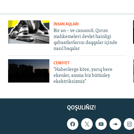
İNSAN AQLARI
Bir an – ve casussıñ. Qırım
mahkemeleri devlet hainligi
qabaatlavlarını daqqalar içinde
nasıl baqalar
CEMİYET
"Haberlerge köre, yarıq bere
ekenler, amma biz bütünley
ekektriksizmiz"
QOŞULIÑIZ!