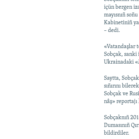
içün bergen iz
mayısnıñ soñu 
Kabinetiniñ yar
– dedi.
«Vatandaşlar t
Sobçak, sanki 
Ukrainadaki «
Saytta, Sobçak
sıñırını bilere
Sobçak ve Rusi
nâş» reportajı 
Sobçaknıñ 2014
Dumasınıñ Qır
bildirdiler.