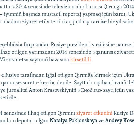
aatta: «2014 senesinde televizion alıp barıcısı Qırımğa 2014
– iyünniñ başında mustaqil reportaj yapmaq içün bardı, Uk
ımadanı ziyaret etüv tertibi aqqında qararı ise bir yıl soñra
eşebbüsi» fırqasından Rusiye prezidenti vazifesine namzet
ilhaq etilgen yarımadanı 2014 senesinde «qanunsız ziyaret
Mirotvorets» saytınıñ bazasına
kirsetildi
.
 «Rusiye tarafından işğal etilgen Qırımğa kirmek içün Ukr
k qanunsız surette keçti», denile. Saytta bu qabaatlavnıñ del
ye jurnalitsi Anton Krasovskiyniñ «Сноб.ru» saytı içün ya
ketirile.
 senesinde ilhaq etilgen Qırımnı
ziyaret etkenini
Rusiye D
ımdan deputatı olğan
Natalya Poklonskaya
ve
Andrey Kos