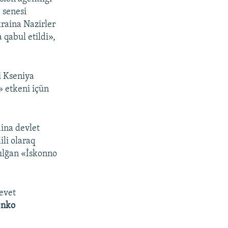
 senesi
raina Nazirler
 qabul etildi»,
i Kseniya
» etkeni içün
aina devlet
ili olaraq
zılğan «İskonno
evet
enko