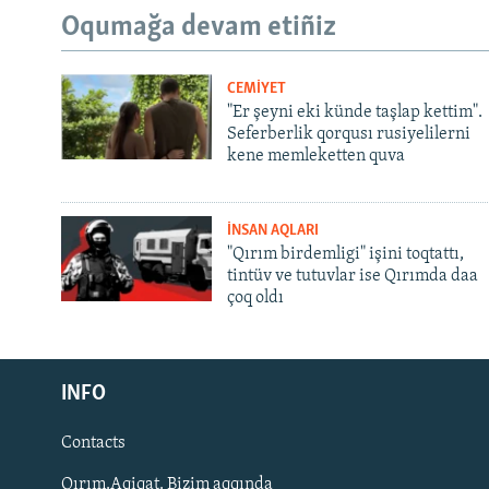
Oqumağa devam etiñiz
CEMİYET
"Er şeyni eki künde taşlap kettim".
Seferberlik qorqusı rusiyelilerni
kene memleketten quva
İNSAN AQLARI
"Qırım birdemligi" işini toqtattı,
tintüv ve tutuvlar ise Qırımda daa
çoq oldı
Русский
Українською
INFO
Contacts
QOŞULIÑIZ!
Qırım.Aqiqat. Bizim aqqında