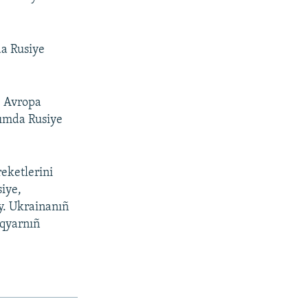
da Rusiye
, Avropa
ırımda Rusiye
reketlerini
siye,
ey. Ukrainanıñ
Aqyarnıñ