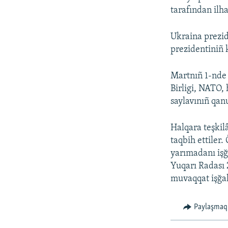
tarafından ilhaq
Ukraina prezi
prezidentiniñ k
Martnıñ 1-nde
Birligi, NATO,
saylavınıñ qa
Halqara teşkilâ
taqbih ettiler. 
yarımadanı işğ
Yuqarı Radası 
muvaqqat işğal
Paylaşmaq