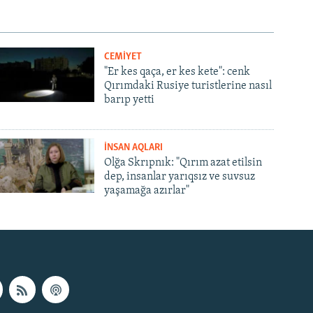
CEMİYET
"Er kes qaça, er kes kete": cenk
Qırımdaki Rusiye turistlerine nasıl
barıp yetti
İNSAN AQLARI
Olğa Skrıpnık: "Qırım azat etilsin
dep, insanlar yarıqsız ve suvsuz
yaşamağa azırlar"