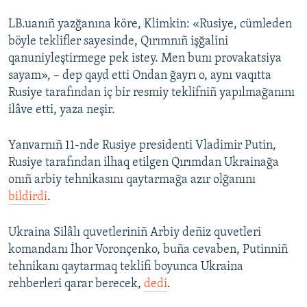
LB.uanıñ yazğanına köre, Klimkin: «Rusiye, cümleden
böyle teklifler sayesinde, Qırımnıñ işğalini
qanuniyleştirmege pek istey. Men bunı provakatsiya
sayam», – dep qayd etti Ondan ğayrı o, aynı vaqıtta
Rusiye tarafından iç bir resmiy teklifniñ yapılmağanını
ilâve etti, yaza neşir.
Yanvarnıñ 11-nde Rusiye presidenti Vladimir Putin,
Rusiye tarafından ilhaq etilgen Qırımdan Ukrainağa
onıñ arbiy tehnikasını qaytarmağa azır olğanını
bildirdi
.
Ukraina Silâlı quvetleriniñ Arbiy deñiz quvetleri
komandanı İhor Voronçenko, buña cevaben, Putinniñ
tehnikanı qaytarmaq teklifi boyunca Ukraina
rehberleri qarar berecek,
dedi
.