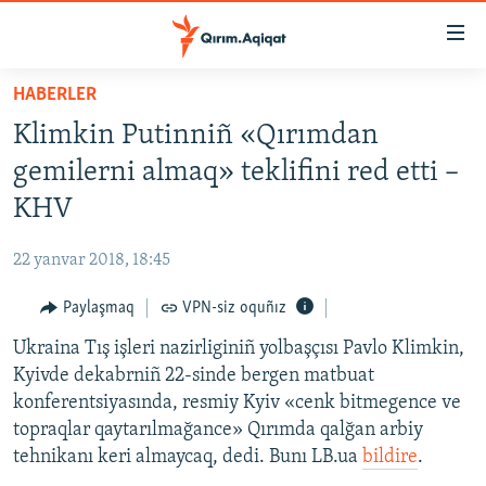
Link
açıqlığı
Esas
HABERLER
mündericege
HABERLER
Klimkin Putinniñ «Qırımdan
qaytmaq
SİYASET
Baş
gemilerni almaq» teklifini red etti –
İQTİSADİYAT
navigatsiyağa
KHV
qaytmaq
CEMİYET
Qıdıruvğa
22 yanvar 2018, 18:45
MEDENİYET
qaytmaq
Paylaşmaq
VPN-siz oquñız
İNSAN AQLARI
Ukraina Tış işleri nazirliginiñ yolbaşçısı Pavlo Klimkin,
VİDEO
Kyivde dekabrniñ 22-sinde bergen matbuat
SÜRET
konferentsiyasında, resmiy Kyiv «cenk bitmegence ve
BLOGLAR
topraqlar qaytarılmağance» Qırımda qalğan arbiy
tehnikanı keri almaycaq, dedi. Bunı LB.ua
bildire
.
FİKİR