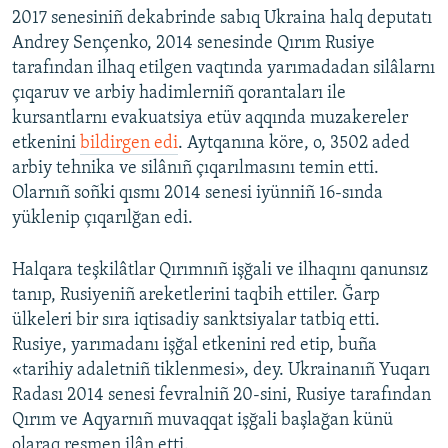
2017 senesiniñ dekabrinde sabıq Ukraina halq deputatı
Andrey Sençenko, 2014 senesinde Qırım Rusiye
tarafından ilhaq etilgen vaqtında yarımadadan silâlarnı
çıqaruv ve arbiy hadimlerniñ qorantaları ile
kursantlarnı evakuatsiya etüv aqqında muzakereler
etkenini
bildirgen edi
. Aytqanına köre, o, 3502 aded
arbiy tehnika ve silânıñ çıqarılmasını temin etti.
Olarnıñ soñki qısmı 2014 senesi iyünniñ 16-sında
yüklenip çıqarılğan edi.
Halqara teşkilâtlar Qırımnıñ işğali ve ilhaqını qanunsız
tanıp, Rusiyeniñ areketlerini taqbih ettiler. Ğarp
ülkeleri bir sıra iqtisadiy sanktsiyalar tatbiq etti.
Rusiye, yarımadanı işğal etkenini red etip, buña
«tarihiy adaletniñ tiklenmesi», dey. Ukrainanıñ Yuqarı
Radası 2014 senesi fevralniñ 20-sini, Rusiye tarafından
Qırım ve Aqyarnıñ muvaqqat işğali başlağan künü
olaraq resmen ilân etti.