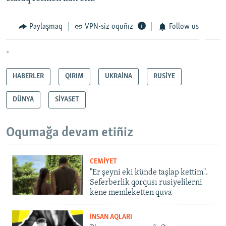
Paylaşmaq
VPN-siz oquñız
Follow us
*
HABERLER
QIRIM
UKRAİNA
RUSİYE
DÜNYA
SİYASET
Oqumağa devam etiñiz
CEMİYET
"Er şeyni eki künde taşlap kettim".
Seferberlik qorqusı rusiyelilerni
kene memleketten quva
İNSAN AQLARI