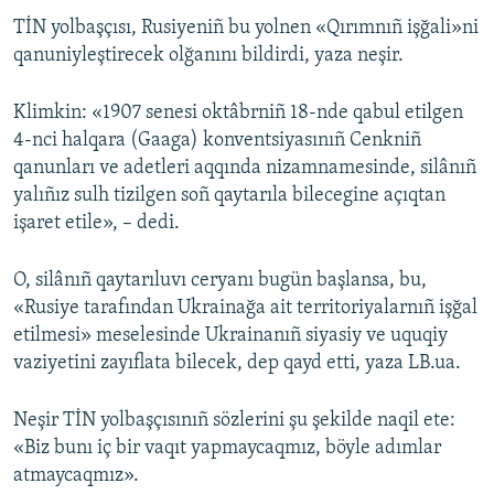
TİN yolbaşçısı, Rusiyeniñ bu yolnen «Qırımnıñ işğali»ni
Русский
qanuniyleştirecek olğanını bildirdi, yaza neşir.
Українською
Klimkin: «1907 senesi oktâbrniñ 18-nde qabul etilgen
QOŞULIÑIZ!
4-nci halqara (Gaaga) konventsiyasınıñ Cenkniñ
qanunları ve adetleri aqqında nizamnamesinde, silânıñ
yalıñız sulh tizilgen soñ qaytarıla bilecegine açıqtan
işaret etile», – dedi.
RFE/RS bütün saytları
O, silânıñ qaytarıluvı ceryanı bugün başlansa, bu,
«Rusiye tarafından Ukrainağa ait territoriyalarnıñ işğal
etilmesi» meselesinde Ukrainanıñ siyasiy ve uquqiy
vaziyetini zayıflata bilecek, dep qayd etti, yaza LB.ua.
Neşir TİN yolbaşçısınıñ sözlerini şu şekilde naqil ete:
«Biz bunı iç bir vaqıt yapmaycaqmız, böyle adımlar
atmaycaqmız».