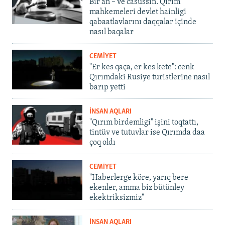
Bir an – ve casussıñ. Qırım
mahkemeleri devlet hainligi
qabaatlavlarını daqqalar içinde
nasıl baqalar
CEMİYET
"Er kes qaça, er kes kete": cenk
Qırımdaki Rusiye turistlerine nasıl
barıp yetti
İNSAN AQLARI
"Qırım birdemligi" işini toqtattı,
tintüv ve tutuvlar ise Qırımda daa
çoq oldı
CEMİYET
"Haberlerge köre, yarıq bere
ekenler, amma biz bütünley
ekektriksizmiz"
İNSAN AQLARI