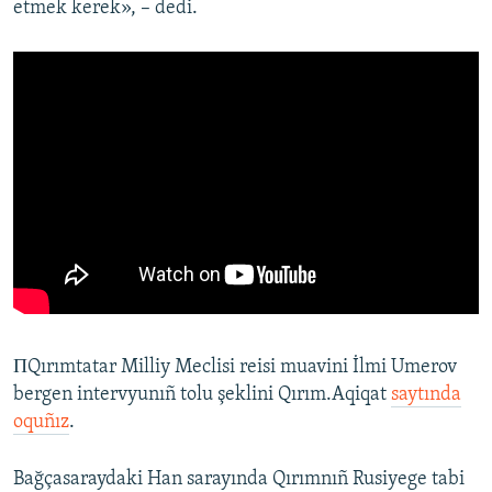
etmek kerek», – dedi.
ПQırımtatar Milliy Meclisi reisi muavini İlmi Umerov
bergen intervyunıñ tolu şeklini Qırım.Aqiqat
saytında
oquñız
.
Bağçasaraydaki Han sarayında Qırımnıñ Rusiyege tabi