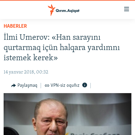
Link
açıqlığı
Esas
HABERLER
mündericege
HABERLER
İlmi Umerov: «Han sarayını
qaytmaq
SİYASET
Baş
qurtarmaq içün halqara yardımnı
İQTİSADİYAT
navigatsiyağa
istemek kerek»
qaytmaq
CEMİYET
Qıdıruvğa
14 yanvar 2018, 00:32
MEDENİYET
qaytmaq
Paylaşmaq
VPN-siz oquñız
İNSAN AQLARI
VİDEO
SÜRET
BLOGLAR
FİKİR