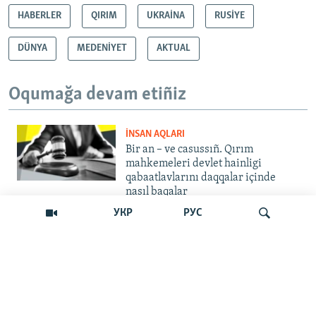
HABERLER
QIRIM
UKRAİNA
RUSİYE
DÜNYA
MEDENİYET
AKTUAL
Oqumağa devam etiñiz
İNSAN AQLARI
Bir an – ve casussıñ. Qırım
mahkemeleri devlet hainligi
qabaatlavlarını daqqalar içinde
nasıl baqalar
УКР
РУС
CEMİYET
"Er kes qaça, er kes kete": cenk
Qırımdaki Rusiye turistlerine nasıl
barıp yetti
Qıdırmaq
İNSAN AQLARI