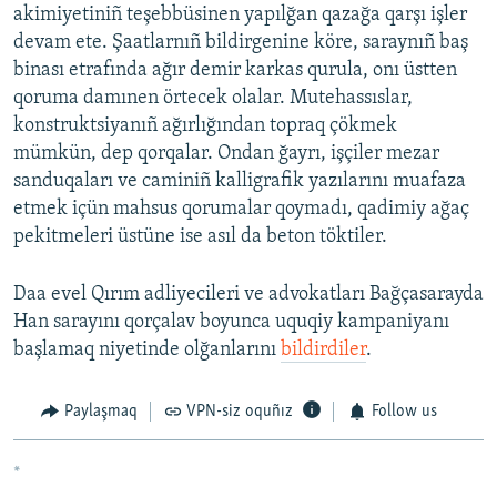
akimiyetiniñ teşebbüsinen yapılğan qazağa qarşı işler
devam ete. Şaatlarnıñ bildirgenine köre, saraynıñ baş
binası etrafında ağır demir karkas qurula, onı üstten
qoruma damınen örtecek olalar. Mutehassıslar,
konstruktsiyanıñ ağırlığından topraq çökmek
mümkün, dep qorqalar. Ondan ğayrı, işçiler mezar
sanduqaları ve caminiñ kalligrafik yazılarını muafaza
etmek içün mahsus qorumalar qoymadı, qadimiy ağaç
pekitmeleri üstüne ise asıl da beton töktiler.
Daa evel Qırım adliyecileri ve advokatları Bağçasarayda
Han sarayını qorçalav boyunca uquqiy kampaniyanı
başlamaq niyetinde olğanlarını
bildirdiler
.
Paylaşmaq
VPN-siz oquñız
Follow us
*