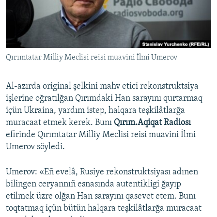
Русский
Українською
Qırımtatar Milliy Meclisi reisi muavini İlmi Umerov
QOŞULIÑIZ!
Al-azırda original şelkini mahv etici rekonstruktsiya
işlerine oğratılğan Qırımdaki Han sarayını qurtarmaq
RFE/RS bütün saytları
içün Ukraina, yardım istep, halqara teşkilâtlarğa
muracaat etmek kerek. Bunı
Qırım.Aqiqat Radiosı
efirinde Qırımtatar Milliy Meclisi reisi muavini İlmi
Umerov söyledi.
Umerov: «Eñ evelâ, Rusiye rekonstruktsiyası adınen
bilingen ceryannıñ esnasında autentikligi ğayıp
etilmek üzre olğan Han sarayını qasevet etem. Bunı
toqtatmaq içün bütün halqara teşkilâtlarğa muracaat