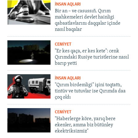
İNSAN AQLARI
Bir an – ve casussıñ. Qırım
mahkemeleri devlet hainligi
qabaatlavlarını daqqalar içinde
nasıl baqalar
CEMİYET
"Er kes qaça, er kes kete": cenk
Qırımdaki Rusiye turistlerine nasıl
barıp yetti
İNSAN AQLARI
"Qırım birdemligi" işini toqtattı,
tintüv ve tutuvlar ise Qırımda daa
çoq oldı
CEMİYET
"Haberlerge köre, yarıq bere
ekenler, amma biz bütünley
ekektriksizmiz"