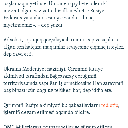
başlamaq niyetinde! Umumen qayd ete bilem ki,
mevcut olğan vaziyette biz ilk nevbette Rusiye
Federatsiyasından resmiy cevaplar almaq
niyetindemiz», – dep yazdı.
Advokat, aq-uquq qorçalayıcıları munasip vesiqalarnı
alğan soñ halqara maqamlar seviyesine çıqmaq isteyler,
dep qayd etti.
Ukraina Medeniyet nazirligi, Qırımnıñ Rusiye
akimiyeti tarafından Bağçasaray qoruğınıñ
territoriyasında yapılğan işler neticesine Han sarayınıñ
baş binası içün dağıluv telükesi bar, dep iddia ete.
Qırımnıñ Rusiye akimiyeti bu qabaatlavlarnı
red etip
,
işlerniñ devam etilmesi aqqında bildire.
QMC Milletlerara munasebetler ve sürgün etilgen