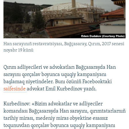
Русский
Українською
QOŞULIÑIZ!
Han sarayınıñ restavratsiyası, Bağçasaray, Qırım, 2017 senesi
noyabr 19 künü
RFE/RS bütün saytları
Qırım adliyecileri ve advokatları Bağçasarayda Han
sarayını qorçalav boyunca uquqiy kampaniyanı
başlamaq niyetindeler. Bunı özüniñ Facebooktaki
saifesinde
advokat Emil Kurbedinov yazdı.
Kurbedinov: «Bizim advokatlar ve adliyeciler
komandası Bağçasarayda Han sarayını, qırımtatarlarnıñ
tarihiy mirası, medeniy miras obyektine esassız
toqunuvdan qorçalav boyunca uquqiy kampaniyanı