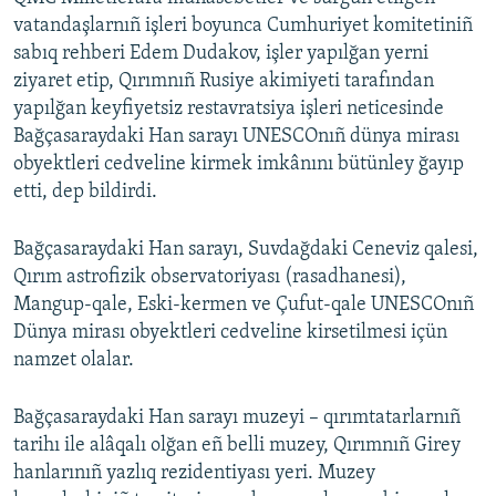
vatandaşlarnıñ işleri boyunca Cumhuriyet komitetiniñ
sabıq rehberi Edem Dudakov, işler yapılğan yerni
ziyaret etip, Qırımnıñ Rusiye akimiyeti tarafından
yapılğan keyfiyetsiz restavratsiya işleri neticesinde
Bağçasaraydaki Han sarayı UNESCOnıñ dünya mirası
obyektleri cedveline kirmek imkânını bütünley ğayıp
etti, dep bildirdi.
Bağçasaraydaki Han sarayı, Suvdağdaki Ceneviz qalesi,
Qırım astrofizik observatoriyası (rasadhanesi),
Mangup-qale, Eski-kermen ve Çufut-qale UNESCOnıñ
Dünya mirası obyektleri cedveline kirsetilmesi içün
namzet olalar.
Bağçasaraydaki Han sarayı muzeyi – qırımtatarlarnıñ
tarihı ile alâqalı olğan eñ belli muzey, Qırımnıñ Girey
hanlarınıñ yazlıq rezidentiyası yeri. Muzey