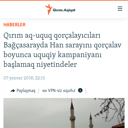
Link
açıqlığı
Esas
HABERLER
mündericege
HABERLER
Qırım aq-uquq qorçalayıcıları
qaytmaq
SİYASET
Baş
Bağçasarayda Han sarayını qorçalav
İQTİSADİYAT
navigatsiyağa
boyunca uquqiy kampaniyanı
qaytmaq
CEMİYET
başlamaq niyetindeler
Qıdıruvğa
MEDENİYET
qaytmaq
07 yanvar 2018, 22:15
İNSAN AQLARI
Paylaşmaq
VPN-siz oquñız
VİDEO
SÜRET
BLOGLAR
FİKİR