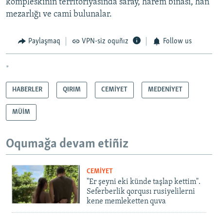
kompleskiniñ territoriyasında saray, harem binası, han
mezarlığı ve cami bulunalar.
Paylaşmaq
VPN-siz oquñız
Follow us
*
HABERLER
QIRIM
CEMİYET
MEDENİYET
MÜİM
Oqumağa devam etiñiz
CEMİYET
"Er şeyni eki künde taşlap kettim".
Seferberlik qorqusı rusiyelilerni
kene memleketten quva