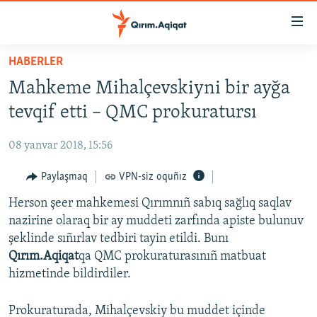
Link
açıqlığı
Esas
HABERLER
mündericege
HABERLER
Mahkeme Mihalçevskiyni bir ayğa
qaytmaq
SİYASET
Baş
tevqif etti – QMC prokuratursı
İQTİSADİYAT
navigatsiyağa
qaytmaq
08 yanvar 2018, 15:56
CEMİYET
Qıdıruvğa
MEDENİYET
Paylaşmaq
VPN-siz oquñız
qaytmaq
İNSAN AQLARI
Herson şeer mahkemesi Qırımnıñ sabıq sağlıq saqlav
nazirine olaraq bir ay muddeti zarfında apiste bulunuv
VİDEO
şeklinde sıñırlav tedbiri tayin etildi. Bunı
SÜRET
Qırım.Aqiqat
qa QMC prokuraturasınıñ matbuat
hizmetinde bildirdiler.
BLOGLAR
FİKİR
Prokuraturada, Mihalçevskiy bu muddet içinde