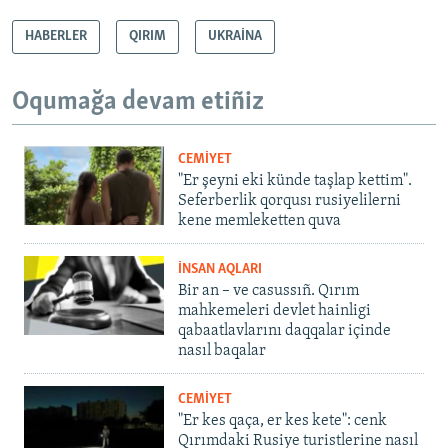
HABERLER
QIRIM
UKRAİNA
Oqumağa devam etiñiz
CEMİYET
"Er şeyni eki künde taşlap kettim".
Seferberlik qorqusı rusiyelilerni
kene memleketten quva
İNSAN AQLARI
Bir an – ve casussıñ. Qırım
mahkemeleri devlet hainligi
qabaatlavlarını daqqalar içinde
nasıl baqalar
CEMİYET
"Er kes qaça, er kes kete": cenk
Qırımdaki Rusiye turistlerine nasıl