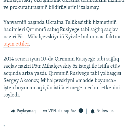
Mihalçevskiy özü şimdilik Ukraina telükesizlik hizmeti
ve prokuraturasınıñ bildirüvlerini izalamay.
Yanvarniñ başında Ukraina Telükesizlik hizmetiniñ
hadimleri Qırımnıñ sabıq Rusiyege tabi sağlıq saqlav
naziri Pötr Mihalçevskiyniñ Kyivde bulunması faktını
tayin ettiler
.
2014 senesi iyün 10-da Qırımnıñ Rusiyege tabi sağlıq
saqlav naziri Pötr Mihalçevskiy öz istegi ile istifa etüv
aqqında ariza yazdı. Qırımnıñ Rusiyege tabi yolbaşçısı
Sergey Aksönov, Mihalçevskiyni «madde boyunca»
işten boşamamaq içün istifa etmege mecbur etkenini
söyledi.
Paylaşmaq
VPN-siz oquñız
Follow us
*