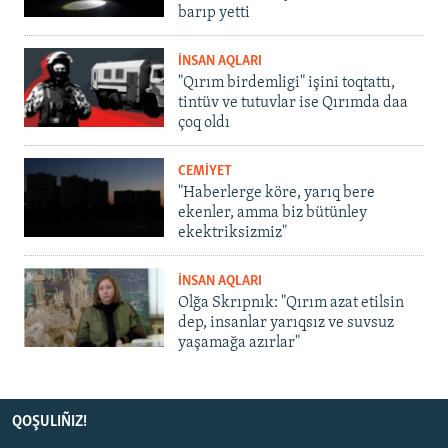
barıp yetti
İNSAN AQLARI
"Qırım birdemligi" işini toqtattı,
tintüv ve tutuvlar ise Qırımda daa
çoq oldı
CEMİYET
"Haberlerge köre, yarıq bere
ekenler, amma biz bütünley
ekektriksizmiz"
İNSAN AQLARI
Olğa Skrıpnık: "Qırım azat etilsin
dep, insanlar yarıqsız ve suvsuz
yaşamağa azırlar"
QOŞULIÑIZ!