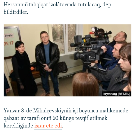
Hersonnıñ tahqiqat izolâtorında tutulacaq, dep
Русский
bildirdiler.
Українською
QOŞULIÑIZ!
RFE/RS bütün saytları
Yanvar 8-de Mihalçevskiyniñ işi boyunca mahkemede
qabaatlav tarafı onıñ 60 künge tevqif etilmek
kerekliginde
israr ete edi
.