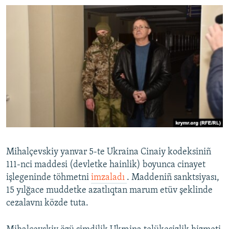
Mihalçevskiy yanvar 5-te Ukraina Cinaiy kodeksiniñ
111-nci maddesi (devletke hainlik) boyunca cinayet
işlegeninde töhmetni
imzaladı
. Maddeniñ sanktsiyası,
15 yılğace muddetke azatlıqtan marum etüv şeklinde
cezalavnı közde tuta.