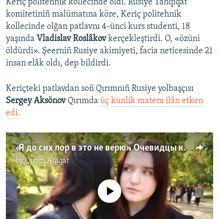
Keriç politehnik kollecinde oldı. Rusiye Tahqiqat
o
l
komitetiniñ malümatına köre, Keriç politehnik
u
i
kollecinde olğan patlavnı 4-ünci kurs studenti, 18
s
d
yaşında
Vladislav Roslâkov
kerçekleştirdi. O, «özüni
s
e
öldürdi». Şeerniñ Rusiye akimiyeti, facia neticesinde 21
l
insan elâk oldı, dep bildirdi.
i
d
Keriçteki patlavdan soñ Qırımnıñ Rusiye yolbaşçısı
e
Sergey Aksönov
Qırımda
üç künlik matem ilân etken
edi.
«Я до сих пор в это не верю». Очевидцы керченской трагедии (видео)
by
Qırım.Aqiqat
No media source currently available