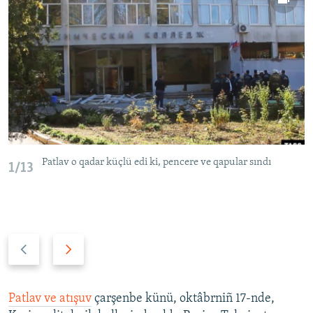
Patlav o qadar küçlü edi ki, pencere ve qapular sındı
1/13
P
N
r
e
e
x
v
t
Patlav ve atışuv
çarşenbe künü, oktâbrniñ 17-nde,
i
s