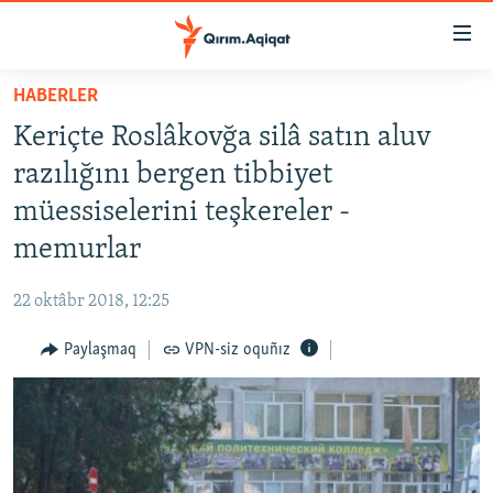
Link
açıqlığı
Esas
HABERLER
mündericege
HABERLER
Keriçte Roslâkovğa silâ satın aluv
qaytmaq
SİYASET
Baş
razılığını bergen tibbiyet
İQTİSADİYAT
navigatsiyağa
müessiselerini teşkereler -
qaytmaq
CEMİYET
memurlar
Qıdıruvğa
MEDENİYET
qaytmaq
22 oktâbr 2018, 12:25
İNSAN AQLARI
Paylaşmaq
VPN-siz oquñız
VİDEO
SÜRET
BLOGLAR
FİKİR