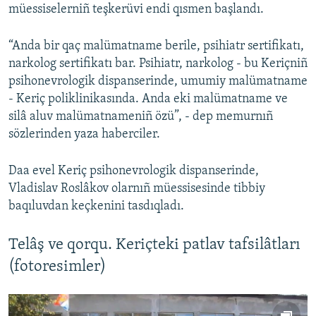
müessiselerniñ teşkerüvi endi qısmen başlandı.
“Anda bir qaç malümatname berile, psihiatr sertifikatı,
narkolog sertifikatı bar. Psihiatr, narkolog - bu Keriçniñ
psihonevrologik dispanserinde, umumiy malümatname
- Keriç poliklinikasında. Anda eki malümatname ve
silâ aluv malümatnameniñ özü”, - dep memurnıñ
sözlerinden yaza haberciler.
Daa evel Keriç psihonevrologik dispanserinde,
Vladislav Roslâkov olarnıñ müessisesinde tibbiy
baqıluvdan keçkenini tasdıqladı.
Telâş ve qorqu. Keriçteki patlav tafsilâtları
(fotoresimler)