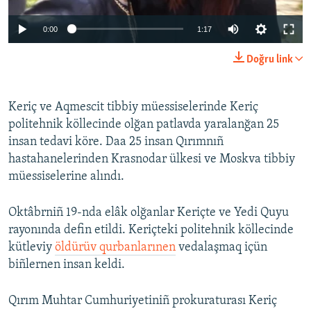
0:00
1:17
Doğru link
Keriç ve Aqmescit tibbiy müessiselerinde Keriç
politehnik köllecinde olğan patlavda yaralanğan 25
insan tedavi köre. Daa 25 insan Qırımnıñ
hastahanelerinden Krasnodar ülkesi ve Moskva tibbiy
müessiselerine alındı.
Oktâbrniñ 19-nda elâk olğanlar Keriçte ve Yedi Quyu
rayonında defin etildi. Keriçteki politehnik köllecinde
kütleviy
öldürüv qurbanlarınen
vedalaşmaq içün
biñlernen insan keldi.
Qırım Muhtar Cumhuriyetiniñ prokuraturası Keriç