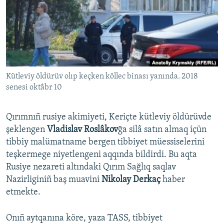
Русский
Українською
QOŞULIÑIZ!
Kütleviy öldürüv olıp keçken köllec binası yanında. 2018
senesi oktâbr 10
RFE/RS bütün saytları
Qırımnıñ rusiye akimiyeti, Keriçte kütleviy öldürüvde
şeklengen
Vladislav Roslâkov
ğa silâ satın almaq içün
tibbiy malümatname bergen tibbiyet müessiselerini
teşkermege niyetlengeni aqqında bildirdi. Bu aqta
Rusiye nezareti altındaki Qırım Sağlıq saqlav
Nazirliginiñ baş muavini
Nikolay Derkaç
haber
etmekte.
Onıñ aytqanına köre, yaza TASS, tibbiyet