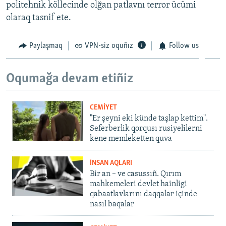
politehnik köllecinde olğan patlavnı terror ücümi
olaraq tasnif ete.
Paylaşmaq
VPN-siz oquñız
Follow us
Oqumağa devam etiñiz
CEMİYET
"Er şeyni eki künde taşlap kettim".
Seferberlik qorqusı rusiyelilerni
kene memleketten quva
İNSAN AQLARI
Bir an – ve casussıñ. Qırım
mahkemeleri devlet hainligi
qabaatlavlarını daqqalar içinde
nasıl baqalar