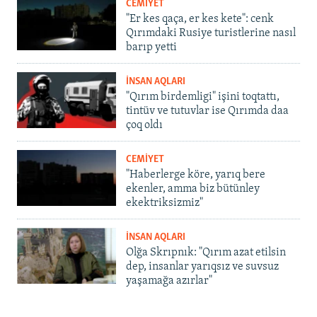
CEMİYET
"Er kes qaça, er kes kete": cenk
Qırımdaki Rusiye turistlerine nasıl
barıp yetti
İNSAN AQLARI
"Qırım birdemligi" işini toqtattı,
tintüv ve tutuvlar ise Qırımda daa
çoq oldı
CEMİYET
"Haberlerge köre, yarıq bere
ekenler, amma biz bütünley
ekektriksizmiz"
İNSAN AQLARI
Olğa Skrıpnık: "Qırım azat etilsin
dep, insanlar yarıqsız ve suvsuz
yaşamağa azırlar"