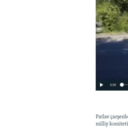
0:00
Patlav çarşenb
milliy komitet