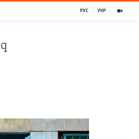
РУС
УКР
ıq