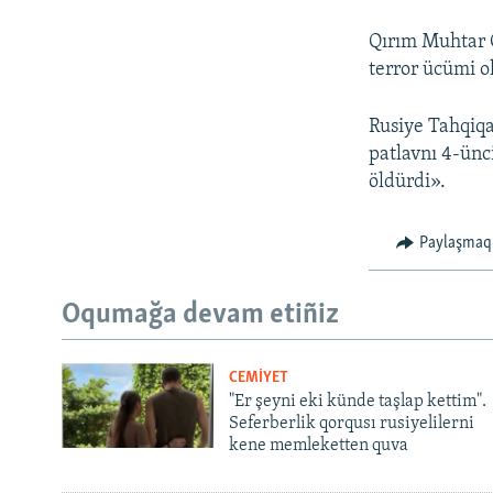
Qırım Muhtar C
terror ücümi ol
Rusiye Tahqiqa
patlavnı 4-ünc
öldürdi».
Paylaşmaq
Oqumağa devam etiñiz
CEMİYET
"Er şeyni eki künde taşlap kettim".
Seferberlik qorqusı rusiyelilerni
kene memleketten quva