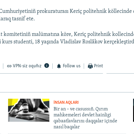
umhuriyetiniñ prokuraturası Keriç politehnik köllecinde 
araq tasnif ete.
t komitetiniñ malümatına köre, Keriç politehnik kollecind
i kurs studenti, 18 yaşında Vladislav Roslâkov kerçekleştird
VPN-siz oquñız
Follow us
Print
İNSAN AQLARI
Bir an – ve casussıñ. Qırım
mahkemeleri devlet hainligi
qabaatlavlarını daqqalar içinde
nasıl baqalar