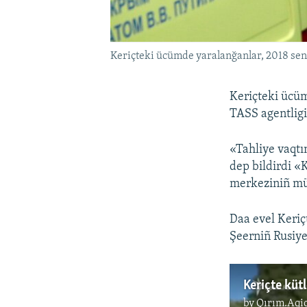
Keriçteki ücümde yaralanğanlar, 2018 sen
Keriçteki ücüm 
TASS agentligi
«Tahliye vaqtın
dep bildirdi «
merkeziniñ mü
Daa evel Keriç
Şeerniñ Rusiye
Keriçte küt
by
Qırım.Aqi