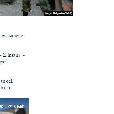
bbiy hızmetler
– 21 insan», –
iyet
ğan edi.
n edi.
ED
SHARE