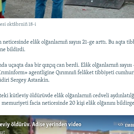
esi oktâbrniñ 18-i
neticesinde elâk olğanlarnıñ sayısı 21-ge arttı. Bu aqta ti
ne bildirdi.
da uçaqta daa bir qızçıq can berdi. Elâk olğanlarnıñ sayısı 
Krıminform» agentligine Qırımnıñ felâket tibbiyeti cumhur
diri Sergey Astankin.
teki kütleviy öldürüvde elâk olğanlarnıñ cedveli aydınlatıl
 memuriyeti facia neticesinde 20 kişi elâk olğanını bildirge
leviy öldürüv. Adise yerinden video
EMB
qat