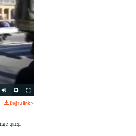
Doğru link
SHARE
mge qarşı