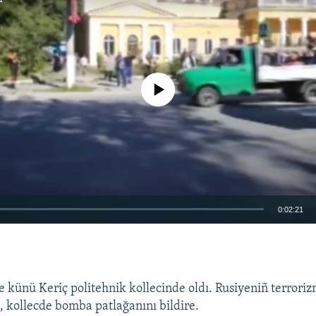
No media source currently available
0:02:21
EMBED
e künü Keriç politehnik kollecinde oldı. Rusiyeniñ terroriz
i, kollecde bomba patlağanını bildire.