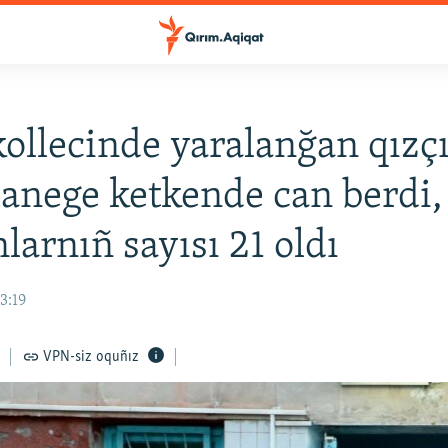
kollecinde yaralanğan qızç
anege ketkende can berdi,
larnıñ sayısı 21 oldı
3:19
VPN-siz oquñız