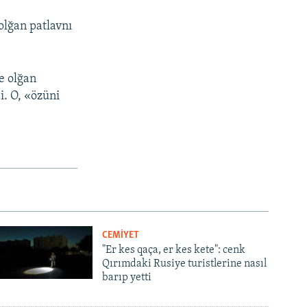
olğan patlavnı
px
width
e olğan
i. O, «özüni
CEMİYET
"Er kes qaça, er kes kete": cenk
Qırımdaki Rusiye turistlerine nasıl
barıp yetti