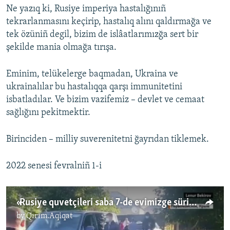
Ne yazıq ki, Rusiye imperiya hastalığınıñ
tekrarlanmasını keçirip, hastalıq alını qaldırmağa ve
tek özüniñ degil, bizim de islâatlarımızğa sert bir
şekilde mania olmağa tırışa.
Eminim, telükelerge baqmadan, Ukraina ve
ukrainalılar bu hastalıqqa qarşı immunitetini
isbatladılar. Ve bizim vazifemiz – devlet ve cemaat
sağlığını pekitmektir.
Birinciden – milliy suverenitetni ğayrıdan tiklemek.
2022 senesi fevralniñ 1-i
«Rusiye quvetçileri saba 7-de evimizge sürip kirdi»: Nariman Celâlnıñ ömür arqadaşı tafsilâtlarnı aydınlattı
by
Qırım.Aqiqat