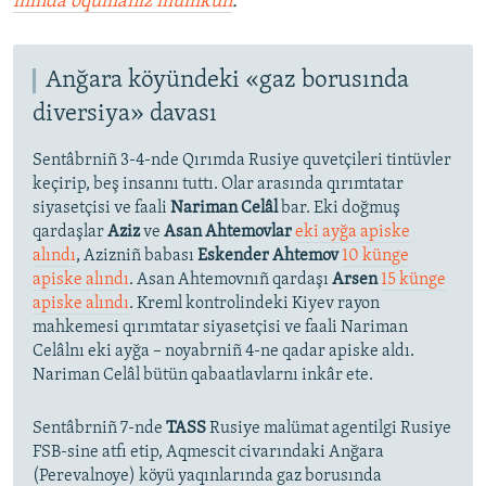
mında oqumañız mümkün
.
Anğara köyündeki «gaz borusında
diversiya» davası
Sentâbrniñ 3-4-nde Qırımda Rusiye quvetçileri tintüvler
keçirip, beş insannı tuttı. Olar arasında qırımtatar
siyasetçisi ve faali
Nariman Celâl
bar. Eki doğmuş
qardaşlar
Aziz
ve
Asan Ahtemovlar
eki ayğa apiske
alındı
, Azizniñ babası
Eskender Ahtemov
10 künge
apiske alındı
. Asan Ahtemovnıñ qardaşı
Arsen
15 künge
apiske alındı
. Kreml kontrolindeki Kiyev rayon
mahkemesi qırımtatar siyasetçisi ve faali Nariman
Celâlnı eki ayğa – noyabrniñ 4-ne qadar apiske aldı.
Nariman Celâl bütün qabaatlavlarnı inkâr ete.
Sentâbrniñ 7-nde
TASS
Rusiye malümat agentilgi Rusiye
FSB-sine atfı etip, Aqmescit civarındaki Anğara
(Perevalnoye) köyü yaqınlarında gaz borusında