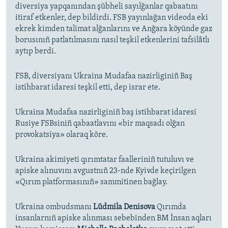
diversiya yapqanından şübheli sayılğanlar qabaatını
itiraf etkenler, dep bildirdi. FSB yayınlağan videoda eki
ekrek kimden talimat alğanlarını ve Anğara köyünde gaz
borusınıñ patlatılmasını nasıl teşkil etkenlerini tafsilâtlı
aytıp berdi.
FSB, diversiyanı Ukraina Mudafaa nazirliginiñ Baş
istihbarat idaresi teşkil etti, dep israr ete.
Ukraina Mudafaa nazirliginiñ baş istihbarat idaresi
Rusiye FSBsiniñ qabaatlavını «bir maqsadı olğan
provokatsiya» olaraq köre.
Ukraina akimiyeti qırımtatar faalleriniñ tutuluvı ve
apiske alınuvını avgustnıñ 23-nde Kyivde keçirilgen
«Qırım platformasınıñ» sammitinen bağlay.
Ukraina ombudsmanı
Lüdmila Denisova
Qırımda
insanlarnıñ apiske alınması sebebinden BM İnsan aqları