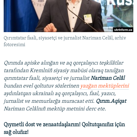
Русский
Українською
QOŞULIÑIZ!
Qırımtatar faali, siyasetçi ve jurnalist Nariman Celâl, arhiv
fotoresimi
Qırımda apiske alınğan ve aq qorçalayıcı teşkilâtlar
RFE/RS bütün saytları
tarafından Kremlniñ siyasiy mabüsi olaraq tanılğan
qırımtatar faali, siyasetçi ve jurnalist
Nariman Celâl
bundan evel qoltutuv sözlerinen
yazğan mektüplerini
aydınlatqan ukrainalı aq qorçalayıcı, faal, yazıcı,
jurnalist ve memurlarğa muracaat etti.
Qırım.Aqiqat
Nariman Celâlnıñ mektüp metnini derc ete.
Qıymetli dost ve zenaatdaşlarım! Qoltutqanıñız içün
sağ oluñız!