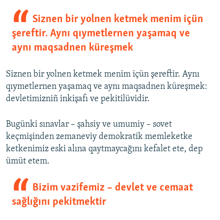
Siznen bir yolnen ketmek menim içün
şereftir. Aynı qıymetlernen yaşamaq ve
aynı maqsadnen küreşmek
Siznen bir yolnen ketmek menim içün şereftir. Aynı
qıymetlernen yaşamaq ve aynı maqsadnen küreşmek:
devletimizniñ inkişafı ve pekitilüvidir.
Bugünki sınavlar – şahsiy ve umumiy – sovet
keçmişinden zemaneviy demokratik memleketke
ketkenimiz eski alına qaytmaycağını kefalet ete, dep
ümüt etem.
Bizim vazifemiz – devlet ve cemaat
sağlığını pekitmektir