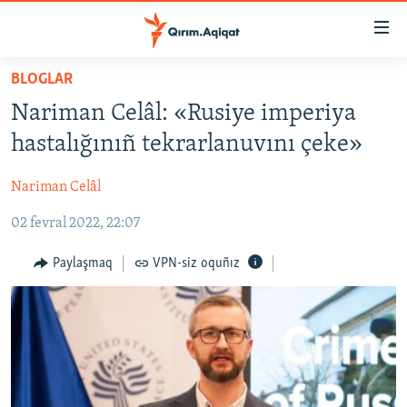
Link
açıqlığı
Esas
BLOGLAR
mündericege
HABERLER
Nariman Celâl: «Rusiye imperiya
qaytmaq
SİYASET
Baş
hastalığınıñ tekrarlanuvını çeke»
İQTİSADİYAT
navigatsiyağa
qaytmaq
Nariman Celâl
CEMİYET
Qıdıruvğa
02 fevral 2022, 22:07
MEDENİYET
qaytmaq
İNSAN AQLARI
Paylaşmaq
VPN-siz oquñız
VİDEO
SÜRET
BLOGLAR
FİKİR