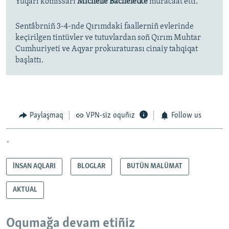
Yuqarı komissarı
Michelle Bacheletke
muracaat etti.
Sentâbrniñ 3-4-nde Qırımdaki faallerniñ evlerinde
keçirilgen tintüvler ve tutuvlardan soñ Qırım Muhtar
Cumhuriyeti ve Aqyar prokuraturası cinaiy tahqiqat
başlattı.
Paylaşmaq
VPN-siz oquñız
Follow us
*
İNSAN AQLARI
BLOGLAR
BUTÜN MALÜMAT
AKTUAL
Oqumağa devam etiñiz