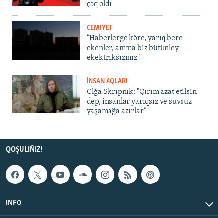
çoq oldı
CEMİYET
"Haberlerge köre, yarıq bere
ekenler, amma biz bütünley
ekektriksizmiz"
İNSAN AQLARI
Olğa Skrıpnık: "Qırım azat etilsin
dep, insanlar yarıqsız ve suvsuz
yaşamağa azırlar"
QOŞULIÑIZ!
INFO