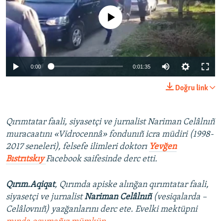
No media source currently available
0:00
0:01:35
Doğru link
Qırımtatar faali, siyasetçi ve jurnalist Nariman Celâlnıñ
muracaatını «Vidrocennâ» fondunıñ icra müdiri (1998-
2017 seneleri), felsefe ilimleri doktorı
Yevğen
Bıstrıtskıy
Facebook saifesinde derc etti.
Qırım.Aqiqat
, Qırımda apiske alınğan qırımtatar faali,
siyasetçi ve jurnalist
Nariman Celâlnıñ
(vesiqalarda –
Celâlovnıñ) yazğanlarını derc ete. Evelki mektüpni