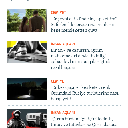
CEMİYET
"Er şeyni eki künde taşlap kettim".
Seferberlik qorqusı rusiyelilerni
kene memleketten quva
İNSAN AQLARI
Bir an – ve casussıñ. Qırım
mahkemeleri devlet hainligi
qabaatlavlarını daqqalar içinde
nasıl baqalar
CEMİYET
"Er kes qaça, er kes kete": cenk
Qırımdaki Rusiye turistlerine nasıl
barıp yetti
İNSAN AQLARI
"Qırım birdemligi" işini toqtattı,
tintüv ve tutuvlar ise Qırımda daa