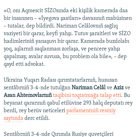
«O, onı Aqmescit SİZOsında eki kişilik kamerada daa
bir insannen – «İyegova şaatları» davasınıñ mabüsinen
– tutalar, dep bildirdi. Nariman Celâlovnıñ sağlıq
vaziyeti bir qarar, keyfi yahşı. Tutuv şaraitleri ve SİZO
hadimleriniñ yanaşuvı bir qarar. Kamerada buzdolabı
yoq, aşlarnıñ saqlanması zorlaşa, ve pencere yahşı
qapalmay, avalar suvusa, bu problem ola bile», – dep
qayd etti advokat.
Ukraina Yuqarı Radası qırımtatarlarnıñ, hususan
sentâbrniñ 3-4-nde tutulğan
Nariman Celâl
ve
Aziz
ve
Asan Ahtemovlarnıñ
taqibini toqtatmağa talap etti
. Bu
beyanat qararınıñ qabul etilüvine 293 halq deputatı rey
berdi, rey berüv neticeleri
parlamentniñ resmiy
saytında
derc etildi.
Sentâbrniñ 3-4-nde Qırımda Rusiye quvetçileri