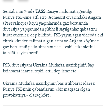
e
x
v
t
Sentâbrniñ 7-nde
TASS
Rusiye malümat agentilgi
i
s
Rusiye FSB-sine atfı etip, Aqmescit civarındaki Anğara
o
l
(Perevalnoye) köyü yaqınlarında gaz borusında
u
i
diversiya yapqanından şübheli sayılğanlar qabaatını
s
d
itiraf etkenler, dep bildirdi. FSB yayınlağan videoda eki
s
e
ekrek kimden talimat alğanlarını ve Anğara köyünde
l
gaz borusınıñ patlatılmasını nasıl teşkil etkenlerini
i
tafsilâtlı aytıp berdi.
d
e
FSB, diversiyanı Ukraina Mudafaa nazirliginiñ Baş
istihbarat idaresi teşkil etti, dep israr ete.
Ukraina Mudafaa nazirliginiñ baş istihbarat idaresi
Rusiye FSBsiniñ qabaatlavını «bir maqsadı olğan
provokatsiya» olaraq köre.