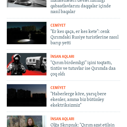
mahkemeleri devlet hainligi
qabaatlavlarını daqqalar içinde
nasıl baqalar
CEMİYET
"Er kes qaça, er kes kete": cenk
Qırımdaki Rusiye turistlerine nasıl
barıp yetti
İNSAN AQLARI
"Qırım birdemligi" işini toqtattı,
tintüv ve tutuvlar ise Qırımda daa
çoq oldı
CEMİYET
"Haberlerge köre, yarıq bere
ekenler, amma biz bütünley
ekektriksizmiz"
İNSAN AQLARI
Olğa Skrıpnık: "Qırım azat etilsin