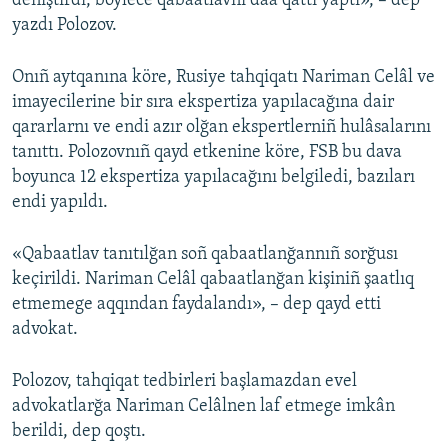
deñiştirdi, böylece qabaatlavnı daa qattı yaptı», – dep
yazdı Polozov.
Onıñ aytqanına köre, Rusiye tahqiqatı Nariman Celâl ve
imayecilerine bir sıra ekspertiza yapılacağına dair
qararlarnı ve endi azır olğan ekspertlerniñ hulâsalarını
tanıttı. Polozovnıñ qayd etkenine köre, FSB bu dava
boyunca 12 ekspertiza yapılacağını belgiledi, bazıları
endi yapıldı.
«Qabaatlav tanıtılğan soñ qabaatlanğannıñ sorğusı
keçirildi. Nariman Celâl qabaatlanğan kişiniñ şaatlıq
etmemege aqqından faydalandı», – dep qayd etti
advokat.
Polozov, tahqiqat tedbirleri başlamazdan evel
advokatlarğa Nariman Celâlnen laf etmege imkân
berildi, dep qoştı.