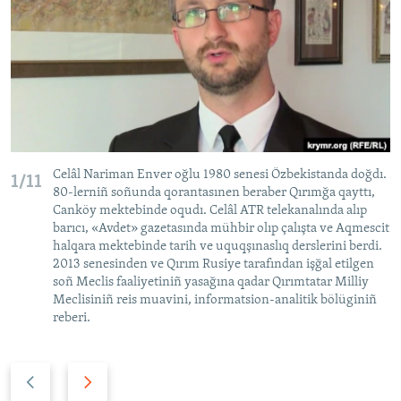
Celâl Nariman Enver oğlu 1980 senesi Özbekistanda doğdı.
1/11
80-lerniñ soñunda qorantasınen beraber Qırımğa qayttı,
Canköy mektebinde oqudı. Celâl ATR telekanalında alıp
barıcı, «Avdet» gazetasında mühbir olıp çalışta ve Aqmescit
halqara mektebinde tarih ve uquqşınaslıq derslerini berdi.
2013 senesinden ve Qırım Rusiye tarafından işğal etilgen
soñ Meclis faaliyetiniñ yasağına qadar Qırımtatar Milliy
Meclisiniñ reis muavini, informatsion-analitik bölüginiñ
reberi.
P
N
r
e