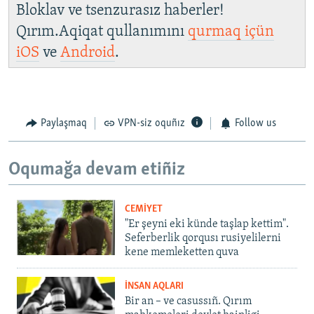
Bloklav ve tsenzurasız haberler!
Qırım.Aqiqat qullanımını
qurmaq içün
iOS
ve
Android
.
Paylaşmaq
VPN-siz oquñız
Follow us
Oqumağa devam etiñiz
CEMİYET
"Er şeyni eki künde taşlap kettim".
Seferberlik qorqusı rusiyelilerni
kene memleketten quva
İNSAN AQLARI
Bir an – ve casussıñ. Qırım