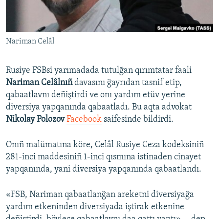
Русский
Українською
Nariman Celâl
QOŞULIÑIZ!
Rusiye FSBsi yarımadada tutulğan qırımtatar faali
Nariman Celâlnıñ
davasını ğayrıdan tasnif etip,
qabaatlavnı deñiştirdi ve onı yardım etüv yerine
RFE/RS bütün saytları
diversiya yapqanında qabaatladı. Bu aqta advokat
Nikolay Polozov
Facebook
saifesinde bildirdi.
Onıñ malümatına köre, Celâl Rusiye Ceza kodeksiniñ
281-inci maddesiniñ 1-inci qısmına istinaden cinayet
yapqanında, yani diversiya yapqanında qabaatlandı.
«FSB, Nariman qabaatlanğan areketni diversiyağa
yardım etkeninden diversiyada iştirak etkenine