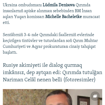
Ukraina ombudsmanı
Lüdmila Denisova
Qırımda
insanlarnıñ apiske alınması sebebinden BM İnsan
aqları Yuqarı komissarı
Michelle Bacheletke
muracaat
etti.
Sentâbrniñ 3-4-nde Qırımdaki faallerniñ evlerinde
keçirilgen tintüvler ve tutuvlardan soñ Qırım Muhtar
Cumhuriyeti ve Aqyar prokuraturası cinaiy tahqiqat
başlattı.
Rusiye akimiyeti ile dialog qurmaq
imkânsız, dep aytqan edi: Qırımda tutulğan
Nariman Celâl nenen belli (fotoresimler)