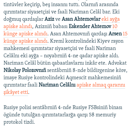
tintüvler keçirip, beş insannı tuttı. Olarnıñ arasında
qırımtatar siyasetçisi ve faali Nariman Celâl bar. Eki
doğmuş qardaşlar
Aziz
ve
Asan Ahtemovlar
eki ayğa
apiske alındı
, Azizniñ babası
Eskender Ahtemov
10
künge apiske alındı
. Asan Ahtemovnıñ qardaşı
Arsen
15
künge apiske alındı
. Kreml kontrolindeki Kiyev rayon
mahkemesi qırımtatar siyasetçisi ve faali Nariman
Celâlnı eki ayğa – noyabrniñ 4-ne qadar apiske aldı.
Nariman Celâl bütün qabaatlavlarnı inkâr ete.​ ​Advokat
Nikolay Polozovnıñ
sentâbrniñ 8-nde bildirgenine köre,
imaye Rusiye kontrolindeki Aqmescit mahkemesiniñ
qırımtatar faali
Nariman Celâlnı
apiske almaq qararını
şikâyet etti
.​
Rusiye polisi sentâbrniñ 4-nde Rusiye FSBsiniñ binası
ögünde tutulğan qırımtatarlarğa qarşı 58 memuriy
protokol tizdi.