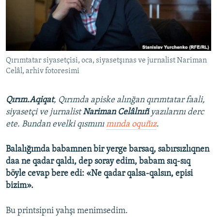
Русский
Українською
QOŞULIÑIZ!
Qırımtatar siyasetçisi, oca, siyasetşınas ve jurnalist Nariman
Celâl, arhiv fotoresimi
Qırım.Aqiqat
, Qırımda apiske alınğan qırımtatar faali,
RFE/RS bütün saytları
siyasetçi ve jurnalist
Nariman Celâlnıñ
yazılarını derc
ete. Bundan evelki qısmını
mında oquñız
.
Balalığımda babamnen bir yerge barsaq, sabırsızlıqnen
daa ne qadar qaldı, dep soray edim, babam sıq-sıq
böyle cevap bere edi: «Ne qadar qalsa-qalsın, episi
bizim».
Bu printsipni yahşı menimsedim.