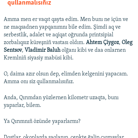
qullanmalısıñız
Amma men er vaqıt qayta edim. Men bunı ne içün ve
ne maqsadnen yapqanımnı bile edim. Şimdi aq ve
serbestlik, adalet ve aqiqat oğrunda printsipial
zorbalıqsız küreşniñ vastası oldım.
Ahtem Çiygoz
,
Oleg
Sentsov
,
Vladimir Baluh
olğanı kibi ve daa onlarnen
Kremlniñ siyasiy mabüsi kibi.
O, daima azır olsun dep, elimden kelgenini yapacam.
Amma onı siz qullanmalısıñız.
Anda, Qırımdan yüzlernen kilometr uzaqta, bunı
yaparlar, bilem.
Ya Qırımnıñ özünde yaparlarmı?
Dostlar, okoplarda saqlanıp, cenkte ğalip çıqmaylar.