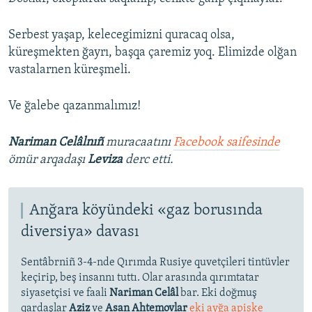
Serbest yaşap, kelecegimizni quracaq olsa,
küreşmekten ğayrı, başqa çaremiz yoq. Elimizde olğan
vastalarnen küreşmeli.
Ve ğalebe qazanmalımız!
Nariman Celâlnıñ
muracaatını
Facebook saifesinde
ömür arqadaşı
Leviza
derc etti.
Anğara köyündeki «gaz borusında
diversiya» davası
Sentâbrniñ 3-4-nde Qırımda Rusiye quvetçileri tintüvler
keçirip, beş insannı tuttı. Olar arasında qırımtatar
siyasetçisi ve faali
Nariman Celâl
bar. Eki doğmuş
qardaşlar
Aziz
ve
Asan Ahtemovlar
eki ayğa apiske