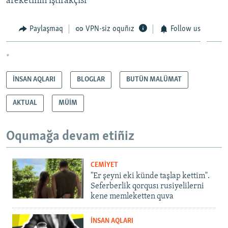
areketiniñ iştirakçisi
Paylaşmaq
VPN-siz oquñız
Follow us
*
İNSAN AQLARI
BLOGLAR
BUTÜN MALÜMAT
AKTUAL
MÜİM
Oqumağa devam etiñiz
CEMİYET
"Er şeyni eki künde taşlap kettim".
Seferberlik qorqusı rusiyelilerni
kene memleketten quva
İNSAN AQLARI