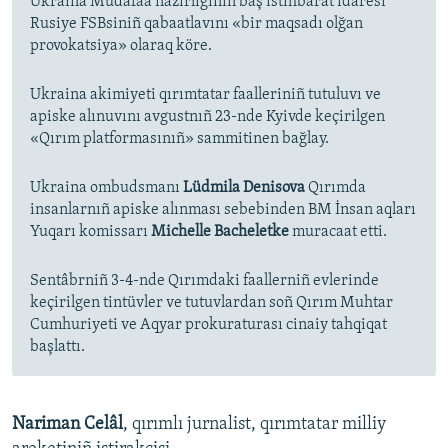
Ukraina Mudafaa nazirliginiñ baş istihbarat idaresi
Rusiye FSBsiniñ qabaatlavını «bir maqsadı olğan
provokatsiya» olaraq köre.
Ukraina akimiyeti qırımtatar faalleriniñ tutuluvı ve
apiske alınuvını avgustnıñ 23-nde Kyivde keçirilgen
«Qırım platformasınıñ» sammitinen bağlay.
Ukraina ombudsmanı
Lüdmila Denisova
Qırımda
insanlarnıñ apiske alınması sebebinden BM İnsan aqları
Yuqarı komissarı
Michelle Bacheletke
muracaat etti.
Sentâbrniñ 3-4-nde Qırımdaki faallerniñ evlerinde
keçirilgen tintüvler ve tutuvlardan soñ Qırım Muhtar
Cumhuriyeti ve Aqyar prokuraturası cinaiy tahqiqat
başlattı.
Nariman Celâl
, qırımlı jurnalist, qırımtatar milliy