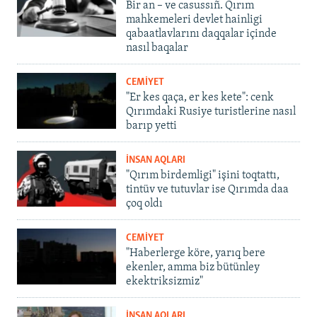
Bir an – ve casussıñ. Qırım
mahkemeleri devlet hainligi
qabaatlavlarını daqqalar içinde
nasıl baqalar
CEMİYET
"Er kes qaça, er kes kete": cenk
Qırımdaki Rusiye turistlerine nasıl
barıp yetti
İNSAN AQLARI
"Qırım birdemligi" işini toqtattı,
tintüv ve tutuvlar ise Qırımda daa
çoq oldı
CEMİYET
"Haberlerge köre, yarıq bere
ekenler, amma biz bütünley
ekektriksizmiz"
İNSAN AQLARI