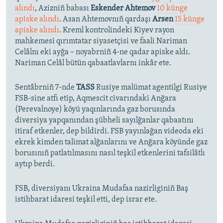
alındı
, Azizniñ babası
Eskender Ahtemov
10 künge
apiske alındı
. Asan Ahtemovnıñ qardaşı
Arsen
15 künge
apiske alındı
. Kreml kontrolindeki Kiyev rayon
mahkemesi qırımtatar siyasetçisi ve faali Nariman
Celâlnı eki ayğa – noyabrniñ 4-ne qadar apiske aldı.
Nariman Celâl bütün qabaatlavlarnı inkâr ete.
Sentâbrniñ 7-nde
TASS
Rusiye malümat agentilgi Rusiye
FSB-sine atfı etip, Aqmescit civarındaki Anğara
(Perevalnoye) köyü yaqınlarında gaz borusında
diversiya yapqanından şübheli sayılğanlar qabaatını
itiraf etkenler, dep bildirdi. FSB yayınlağan videoda eki
ekrek kimden talimat alğanlarını ve Anğara köyünde gaz
borusınıñ patlatılmasını nasıl teşkil etkenlerini tafsilâtlı
aytıp berdi.
FSB, diversiyanı Ukraina Mudafaa nazirliginiñ Baş
istihbarat idaresi teşkil etti, dep israr ete.