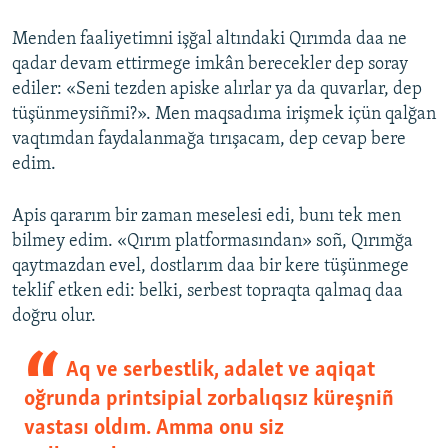
Menden faaliyetimni işğal altındaki Qırımda daa ne
qadar devam ettirmege imkân berecekler dep soray
ediler: «Seni tezden apiske alırlar ya da quvarlar, dep
tüşünmeysiñmi?». Men maqsadıma irişmek içün qalğan
vaqtımdan faydalanmağa tırışacam, dep cevap bere
edim.
Apis qararım bir zaman meselesi edi, bunı tek men
bilmey edim. «Qırım platformasından» soñ, Qırımğa
qaytmazdan evel, dostlarım daa bir kere tüşünmege
teklif etken edi: belki, serbest topraqta qalmaq daa
doğru olur.
Aq ve serbestlik, adalet ve aqiqat
oğrunda printsipial zorbalıqsız küreşniñ
vastası oldım. Amma onu siz