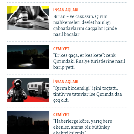
İNSAN AQLARI
Bir an – ve casussıñ. Qırım
mahkemeleri devlet hainligi
qabaatlavlarını daqqalar içinde
nasıl baqalar
CEMİYET
"Er kes qaça, er kes kete": cenk
Qırımdaki Rusiye turistlerine nasıl
barıp yetti
İNSAN AQLARI
"Qırım birdemligi" işini toqtattı,
tintüv ve tutuvlar ise Qırımda daa
çoq oldı
CEMİYET
"Haberlerge köre, yarıq bere
ekenler, amma biz bütünley
ekektriksizmiz"