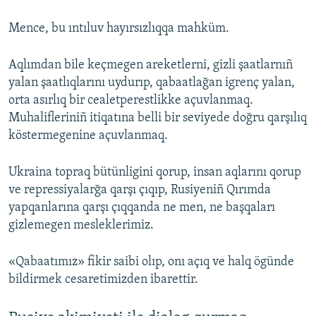
Mence, bu ıntıluv hayırsızlıqqa mahküm.
Aqlımdan bile keçmegen areketlerni, gizli şaatlarnıñ
yalan şaatlıqlarını uydurıp, qabaatlağan igrenç yalan,
orta asırlıq bir cealetperestlikke açuvlanmaq.
Muhalifleriniñ itiqatına belli bir seviyede doğru qarşılıq
köstermegenine açuvlanmaq.
Ukraina topraq bütünligini qorup, insan aqlarını qorup
ve repressiyalarğa qarşı çıqıp, Rusiyeniñ Qırımda
yapqanlarına qarşı çıqqanda ne men, ne başqaları
gizlemegen mesleklerimiz.
«Qabaatımız» fikir saibi olıp, onı açıq ve halq ögünde
bildirmek cesaretimizden ibarettir.