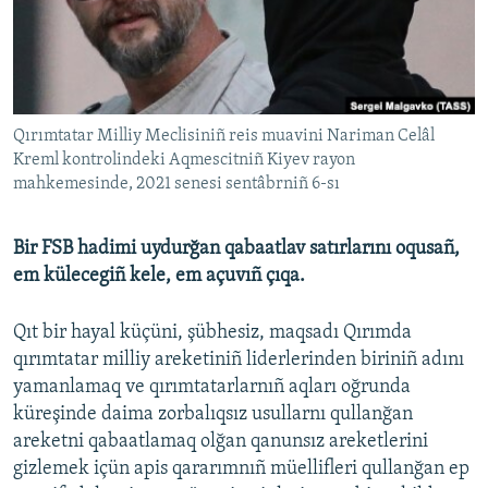
Русский
Українською
QOŞULIÑIZ!
Qırımtatar Milliy Meclisiniñ reis muavini Nariman Celâl
Kreml kontrolindeki Aqmescitniñ Kiyev rayon
mahkemesinde, 2021 senesi sentâbrniñ 6-sı
RFE/RS bütün saytları
Bir FSB hadimi uydurğan qabaatlav satırlarını oqusañ,
em külecegiñ kele, em açuvıñ çıqa.
Qıt bir hayal küçüni, şübhesiz, maqsadı Qırımda
qırımtatar milliy areketiniñ liderlerinden biriniñ adını
yamanlamaq ve qırımtatarlarnıñ aqları oğrunda
küreşinde daima zorbalıqsız usullarnı qullanğan
areketni qabaatlamaq olğan qanunsız areketlerini
gizlemek içün apis qararımnıñ müellifleri qullanğan ep