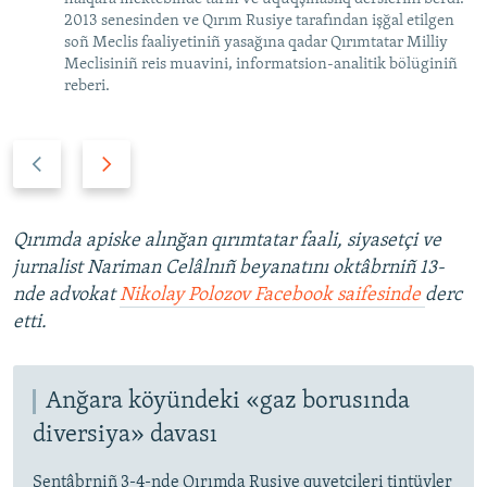
2013 senesinden ve Qırım Rusiye tarafından işğal etilgen
soñ Meclis faaliyetiniñ yasağına qadar Qırımtatar Milliy
Meclisiniñ reis muavini, informatsion-analitik bölüginiñ
reberi.
P
N
r
e
e
x
v
t
Qırımda apiske alınğan qırımtatar faali, siyasetçi ve
i
s
jurnalist Nariman Celâlnıñ beyanatını oktâbrniñ 13-
o
l
nde advokat
Nikolay Polozov Facebook saifesinde
derc
u
i
etti.
s
d
s
e
l
Anğara köyündeki «gaz borusında
i
diversiya» davası
d
e
Sentâbrniñ 3-4-nde Qırımda Rusiye quvetçileri tintüvler