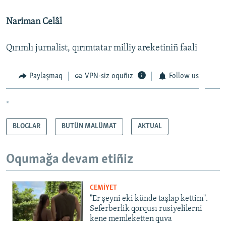
Nariman Celâl
Qırımlı jurnalist, qırımtatar milliy areketiniñ faali
Paylaşmaq
VPN-siz oquñız
Follow us
*
BLOGLAR
BUTÜN MALÜMAT
AKTUAL
Oqumağa devam etiñiz
CEMİYET
"Er şeyni eki künde taşlap kettim".
Seferberlik qorqusı rusiyelilerni
kene memleketten quva