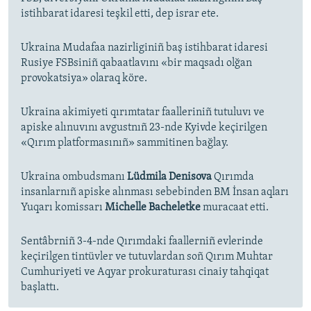
istihbarat idaresi teşkil etti, dep israr ete.
Ukraina Mudafaa nazirliginiñ baş istihbarat idaresi
Rusiye FSBsiniñ qabaatlavını «bir maqsadı olğan
provokatsiya» olaraq köre.
Ukraina akimiyeti qırımtatar faalleriniñ tutuluvı ve
apiske alınuvını avgustnıñ 23-nde Kyivde keçirilgen
«Qırım platformasınıñ» sammitinen bağlay.
Ukraina ombudsmanı
Lüdmila Denisova
Qırımda
insanlarnıñ apiske alınması sebebinden BM İnsan aqları
Yuqarı komissarı
Michelle Bacheletke
muracaat etti.
Sentâbrniñ 3-4-nde Qırımdaki faallerniñ evlerinde
keçirilgen tintüvler ve tutuvlardan soñ Qırım Muhtar
Cumhuriyeti ve Aqyar prokuraturası cinaiy tahqiqat
başlattı.