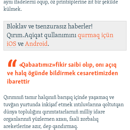
aynı ifadelerni oqup, öz printsiplerine zıt bir şekilde
külmek.
Bloklav ve tsenzurasız haberler!
Qırım.Aqiqat qullanımını
qurmaq içün
iOS
ve
Android
.
«Qabaatımız» fikir saibi olıp, onı açıq
ve halq ögünde bildirmek cesaretimizden
ibarettir
Qırımnıñ tamır halqınıñ barışıq içinde yaşamaq ve
tuvğan yurtunda inkişaf etmek ıntıluvlarına qoltutqan
dünya toplulığını qırımtatarlarnıñ milliy idare
organlarınıñ yüzlernen azası, faali zorbalıq
areketlerine azır, dep qandırmaq.