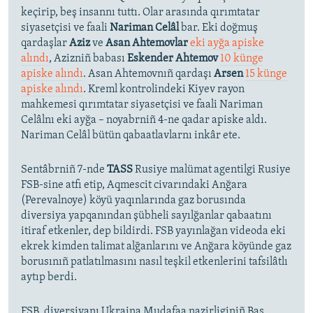
keçirip, beş insannı tuttı. Olar arasında qırımtatar
siyasetçisi ve faali
Nariman Celâl
bar. Eki doğmuş
qardaşlar
Aziz
ve
Asan Ahtemovlar
eki ayğa apiske
alındı
, Azizniñ babası
Eskender Ahtemov
10 künge
apiske alındı
. Asan Ahtemovnıñ qardaşı
Arsen
15 künge
apiske alındı
. Kreml kontrolindeki Kiyev rayon
mahkemesi qırımtatar siyasetçisi ve faali Nariman
Celâlnı eki ayğa – noyabrniñ 4-ne qadar apiske aldı.
Nariman Celâl bütün qabaatlavlarnı inkâr ete.
Sentâbrniñ 7-nde
TASS
Rusiye malümat agentilgi Rusiye
FSB-sine atfı etip, Aqmescit civarındaki Anğara
(Perevalnoye) köyü yaqınlarında gaz borusında
diversiya yapqanından şübheli sayılğanlar qabaatını
itiraf etkenler, dep bildirdi. FSB yayınlağan videoda eki
ekrek kimden talimat alğanlarını ve Anğara köyünde gaz
borusınıñ patlatılmasını nasıl teşkil etkenlerini tafsilâtlı
aytıp berdi.
FSB, diversiyanı Ukraina Mudafaa nazirliginiñ Baş