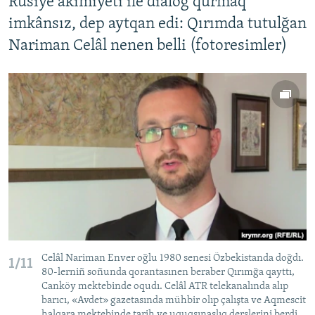
Rusiye akimiyeti ile dialog qurmaq
imkânsız, dep aytqan edi: Qırımda tutulğan
Nariman Celâl nenen belli (fotoresimler)
Celâl Nariman Enver oğlu 1980 senesi Özbekistanda doğdı.
1/11
80-lerniñ soñunda qorantasınen beraber Qırımğa qayttı,
Canköy mektebinde oqudı. Celâl ATR telekanalında alıp
barıcı, «Avdet» gazetasında mühbir olıp çalışta ve Aqmescit
halqara mektebinde tarih ve uquqşınaslıq derslerini berdi.