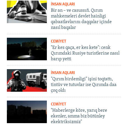
İNSAN AQLARI
Bir an – ve casussıñ. Qırım
mahkemeleri devlet hainligi
qabaatlavlarını daqqalar içinde
nasıl baqalar
CEMİYET
"Er kes qaça, er kes kete": cenk
Qırımdaki Rusiye turistlerine nasıl
barıp yetti
İNSAN AQLARI
"Qırım birdemligi" işini toqtattı,
tintüv ve tutuvlar ise Qırımda daa
çoq oldı
CEMİYET
"Haberlerge köre, yarıq bere
ekenler, amma biz bütünley
ekektriksizmiz"