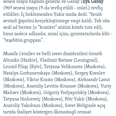
senesi mayıs başında general ve Gabay (
İlya Gabay
1969 senesi mayıs 19-da tevfiq etildi - müel.) tevfiq
etildiler. İç beklemezden Yakir maña dedi: “Seniñ
sevimli ğayeñni kerçekleştirmege vaqıt keldi. Tek oña
sesli ad berme (o “komitet” sözüni közde tuta edi),
biraz sadece adlandır, misal içün, qırımtatarlarda kibi -
“teşebbüs gruppası”.
Musafa Cemilev ve belli sovet dissidentleri Genrih
Altunân (Harkiv), Vladimir Borisov (Leningrad),
Leonid Plüşç (Kyiv), Tatyana Velikanova (Moskova),
Natalya Gorbanevskaya (Moskova), Sergey Kovalev
(Moskova), Viktor Krasin (Moskova), Aleksandr Lavut
(Moskova), Anatoliy Levitin-Krasnov (Moskova), Yuriy
Maltsev (Moskova), Grigoriy Podyapolskiy (Moskova),
Tatyana Hodoroviç (Moskova), Pötr Yakir (Moskova),
Anatoliy Yakobson (Moskova), Sovet Birliginde açıq
tarzda faaliyet köstergen ilkmustaqil cemaat