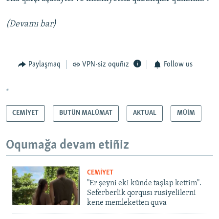
(Devamı bar)
Paylaşmaq
VPN-siz oquñız
Follow us
*
CEMİYET
BUTÜN MALÜMAT
AKTUAL
MÜİM
Oqumağa devam etiñiz
CEMİYET
"Er şeyni eki künde taşlap kettim".
Seferberlik qorqusı rusiyelilerni
kene memleketten quva