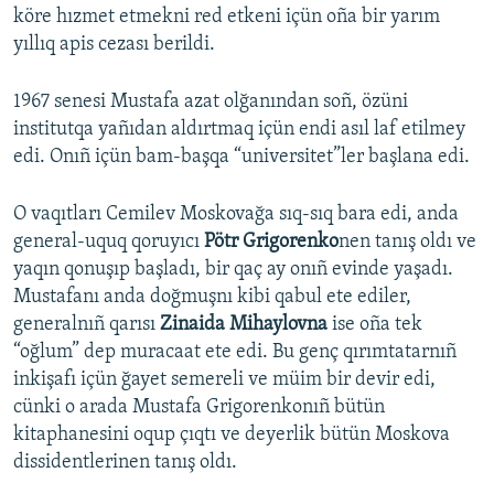
köre hızmet etmekni red etkeni içün oña bir yarım
yıllıq apis cezası berildi.
1967 senesi Mustafa azat olğanından soñ, özüni
institutqa yañıdan aldırtmaq içün endi asıl laf etilmey
edi. Onıñ içün bam-başqa “universitet”ler başlana edi.
O vaqıtları Cemilev Moskovağa sıq-sıq bara edi, anda
general-uquq qoruyıcı
Pötr Grigorenko
nen tanış oldı ve
yaqın qonuşıp başladı, bir qaç ay onıñ evinde yaşadı.
Mustafanı anda doğmuşnı kibi qabul ete ediler,
generalnıñ qarısı
Zinaida Mihaylovna
ise oña tek
“oğlum” dep muracaat ete edi. Bu genç qırımtatarnıñ
inkişafı içün ğayet semereli ve müim bir devir edi,
cünki o arada Mustafa Grigorenkonıñ bütün
kitaphanesini oqup çıqtı ve deyerlik bütün Moskova
dissidentlerinen tanış oldı.