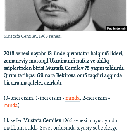
Русский
Українською
QOŞULIÑIZ!
Mustafa Cemilev, 1968 senesi
2018 senesi noyabr 13-ünde qırımtatar halqınıñ lideri,
zemaneviy mustaqil Ukrainanıñ nufuz ve ahlâq
RFE/RS bütün saytları
saiplerinden birisi Mustafa Cemilev 75 yaşını toldurdı.
Qırım tarihçısı Gülnara Bekirova onıñ taqdiri aqqında
bir sıra maqaleler azırladı.
(3-ünci qısım. 1-inci qısım -
mında
, 2-nci qısım -
mında
)​
İlk sefer
Mustafa Cemilev
1966 senesi mayıs ayında
mahküm etildi- Sovet ordusında siyasiy sebeplerge