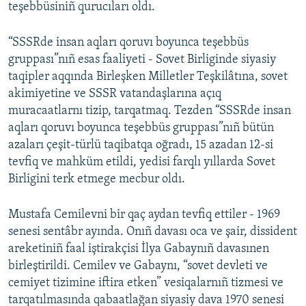
teşebbüsiniñ qurucıları oldı.
“SSSRde insan aqları qoruvı boyunca teşebbüs
gruppası”nıñ esas faaliyeti - Sovet Birliginde siyasiy
taqipler aqqında Birleşken Milletler Teşkilâtına, sovet
akimiyetine ve SSSR vatandaşlarına açıq
muracaatlarnı tizip, tarqatmaq. Tezden “SSSRde insan
aqları qoruvı boyunca teşebbüs gruppası”nıñ bütün
azaları çeşit-türlü taqibatqa oğradı, 15 azadan 12-si
tevfiq ve mahküm etildi, yedisi farqlı yıllarda Sovet
Birligini terk etmege mecbur oldı.
Mustafa Cemilevni bir qaç aydan tevfiq ettiler - 1969
senesi sentâbr ayında. Onıñ davası oca ve şair, dissident
areketiniñ faal iştirakçisi İlya Gabaynıñ davasınen
birleştirildi. Cemilev ve Gabaynı, “sovet devleti ve
cemiyet tizimine iftira etken” vesiqalarnıñ tizmesi ve
tarqatılmasında qabaatlağan siyasiy dava 1970 senesi