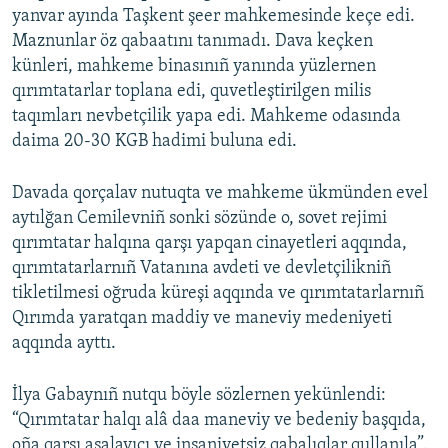
yanvar ayında Taşkent şeer mahkemesinde keçe edi.
Maznunlar öz qabaatını tanımadı. Dava keçken
künleri, mahkeme binasınıñ yanında yüzlernen
qırımtatarlar toplana edi, quvetleştirilgen milis
taqımları nevbetçilik yapa edi. Mahkeme odasında
daima 20-30 KGB hadimi buluna edi.
Davada qorçalav nutuqta ve mahkeme ükmünden evel
aytılğan Cemilevniñ sonki sözünde o, sovet rejimi
qırımtatar halqına qarşı yapqan cinayetleri aqqında,
qırımtatarlarnıñ Vatanına avdeti ve devletçilikniñ
tikletilmesi oğruda küreşi aqqında ve qırımtatarlarnıñ
Qırımda yaratqan maddiy ve maneviy medeniyeti
aqqında ayttı.
İlya Gabaynıñ nutqu böyle sözlernen yekünlendi:
“Qırımtatar halqı alâ daa maneviy ve bedeniy başqıda,
oña qarşı aşalayıcı ve insaniyetsiz qabalıqlar qullanıla”.