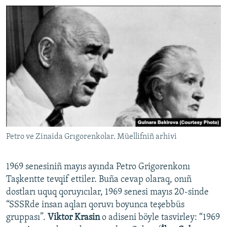
Petro ve Zinaida Grıgorenkolar. Müellifniñ arhivi
1969 senesiniñ mayıs ayında Petro Grigorenkonı
Taşkentte tevqif ettiler. Buña cevap olaraq, onıñ
dostları uquq qoruyıcılar, 1969 senesi mayıs 20-sinde
“SSSRde insan aqları qoruvı boyunca teşebbüs
gruppası”.
Viktor Krasin
o adiseni böyle tasvirley: “1969