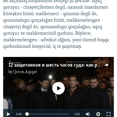
Bu saçmalıq dünyasınınñ kerçegi şu şekilde: uquq
qoruyıcı - cinayetçilernen degil, namuslı insanlarnen
küreşken birisi; mahkemeci - qanunnı degil de,
qanunsızlıqnı qorçalağan birisi, mahkemelengen -
cinayetçi degil de, qanunsızlıqnı qorçalağan, uquq
qoruyıcı ve mahkemeciniñ qurbanı. Böylece,
mahkemelengen - advokat olğanı, yani olarnıñ başqa
qurbanlarınıñ imayecisi, iç te şaşırtmay.
12 защитников и шесть часов суда: как рассматривали дело Курбединова (видео)
by
Qırım.Aqiqat
No media source currently available
0:00
2:03