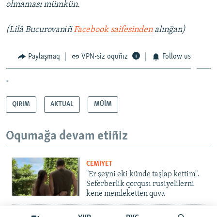
olmaması mümkün.
(Lilâ Bucurovanіñ
Facebook saifesinden
alınğan​)
Paylaşmaq
VPN-siz oquñız
Follow us
*
QIRIM
AKTUAL
MÜİM
Oqumağa devam etiñiz
CEMİYET
"Er şeyni eki künde taşlap kettim".
Seferberlik qorqusı rusiyelilerni
kene memleketten quva