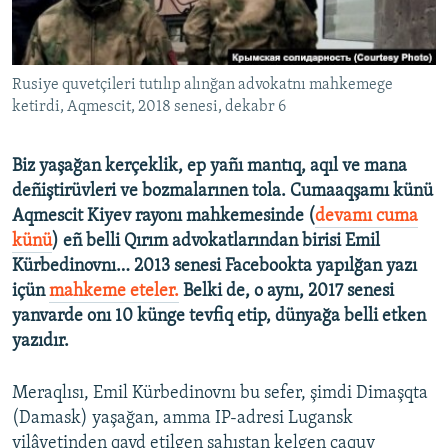
Русский
Українською
Rusiye quvetçileri tutılıp alınğan advokatnı mahkemege
ketirdi, Aqmescit, 2018 senesi, dekabr 6
QOŞULIÑIZ!
Biz yaşağan kerçeklik, ep yañı mantıq, aqıl ve mana
deñiştirüvleri ve bozmalarınen tola. Cumaaqşamı künü
Aqmescit Kiyev rayonı mahkemesinde (
devamı cuma
RFE/RS bütün saytları
künü
) eñ belli Qırım advokatlarından birisi Emil
Kürbedinovnı… 2013 senesi Facebookta yapılğan yazı
içün
mahkeme eteler.
Belki de, o aynı, 2017 senesi
yanvarde onı 10 künge tevfiq etip, dünyağa belli etken
yazıdır.
Meraqlısı, Emil Kürbedinovnı bu sefer, şimdi Dimaşqta
(Damask) yaşağan, amma IP-adresi Lugansk
vilâyetinden qayd etilgen şahıstan kelgen çaquv