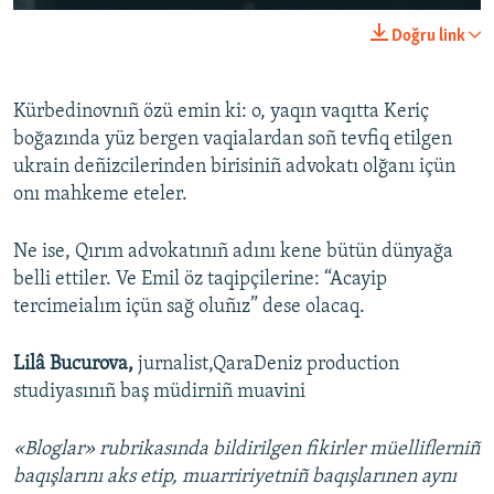
Doğru link
Kürbedinovnıñ özü emin ki: o, yaqın vaqıtta Keriç
boğazında yüz bergen vaqialardan soñ tevfiq etilgen
ukrain deñizcilerinden birisiniñ advokatı olğanı içün
onı mahkeme eteler.
Ne ise, Qırım advokatınıñ adını kene bütün dünyağa
belli ettiler. Ve Emil öz taqipçilerine: “Acayip
tercimeialım içün sağ oluñız” dese olacaq.
Lilâ Bucurova,
jurnalist,QaraDeniz production
studiyasınıñ baş müdirniñ muavini
«Bloglar» rubrikasında bildirilgen fikirler müelliflerniñ
baqışlarını aks etip, muarririyetniñ baqışlarınen aynı