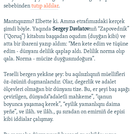
sebebinden
tutıp aldılar
.
Mantıqsızmı? Elbette ki. Amma etrafımızdaki kerçek
şimdi böyle. Yaqında
Sergey Davlatov
nıñ “Zapovednik”
(“Qoruq”) kitabını başqadan oqudım (duyğan kibi) ve
atta bir ibareni yazıp aldım: “Men kete edim ve tüşüne
edim - dünyanı delilik qaplap aldı. Delilik norma olıp
qala. Norma - mücize duyğusınıdoğura”.
Teselli bergen yekâne şey: bu aqılsızlıqnıñ müellifleri
öz-özüniñ duşmanlarıdır. Olar, degerlik ve adalet
ölçevleri olmağan bir dünyanı tize. Bu, er şeyi baş aşağı
çevirilgen, dünyada“adaletli mahkeme”, “qanun
boyunca yaşamaq kerek”, “eyilik yamanlıqnı daima
yeñe”, ve ilâh. ve ilâh., şu sıradan on emirniñ de episi
kibi iddialar çalışmay.