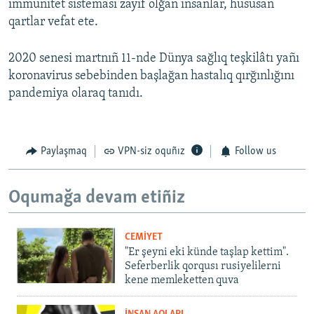
immunitet sisteması zayıf olğan insanlar, hususan
qartlar vefat ete.
2020 senesi martnıñ 11-nde Dünya sağlıq teşkilâtı yañı
koronavirus sebebinden başlağan hastalıq qırğınlığını
pandemiya olaraq tanıdı.
Paylaşmaq
VPN-siz oquñız
Follow us
Oqumağa devam etiñiz
CEMİYET
"Er şeyni eki künde taşlap kettim".
Seferberlik qorqusı rusiyelilerni
kene memleketten quva