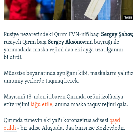
Русский
Українською
Rusiye nezaretindeki Qırım FVN-niñ başı
Sergey Şahov,
QOŞULIÑIZ!
rusiyeli Qırım başı
Sergey Aksönov
nıñ buyruğı ile
yarımadada maska rejimi daa eki ayğa uzatılğanını
bildirdi.
RFE/RS bütün saytları
Müessise beyanatında aytılğanı kibi, maskalarnı yalıñız
umumiy yerlerde taqmaq kerek.
Mayısnıñ 18-nden itibaren Qırımda özüni izolâtsiya
etüv rejimi
lâğu etile
, amma maska taquv rejimi qala.
Qırımda tünevin eki yañı koronavirus adisesi
qayd
etildi
- bir adise Aluştada, daa birisi ise Kezlevdedir.