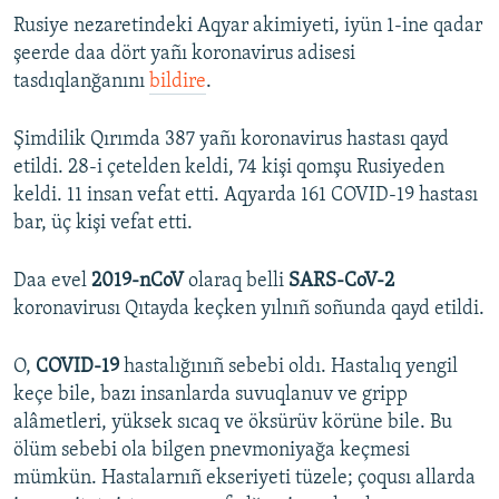
Rusiye nezaretindeki Aqyar akimiyeti, iyün 1-ine qadar
şeerde daa dört yañı koronavirus adisesi
tasdıqlanğanını
bildire
.
Şimdilik Qırımda 387 yañı koronavirus hastası qayd
etildi. 28-i çetelden keldi, 74 kişi qomşu Rusiyeden
keldi. 11 insan vefat etti. Aqyarda 161 COVID-19 hastası
bar, üç kişi vefat etti.
Daa evel
2019-nCoV
olaraq belli
SARS-CoV-2
koronavirusı Qıtayda keçken yılnıñ soñunda qayd etildi.
O,
COVID-19
hastalığınıñ sebebi oldı. Hastalıq yengil
keçe bile, bazı insanlarda suvuqlanuv ve gripp
alâmetleri, yüksek sıcaq ve öksürüv körüne bile. Bu
ölüm sebebi ola bilgen pnevmoniyağa keçmesi
mümkün. Hastalarnıñ ekseriyeti tüzele; çoqusı allarda