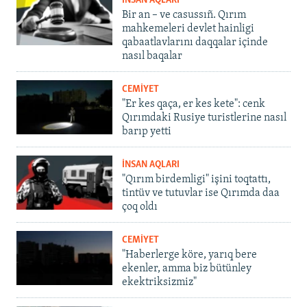
İNSAN AQLARI
Bir an – ve casussıñ. Qırım
mahkemeleri devlet hainligi
qabaatlavlarını daqqalar içinde
nasıl baqalar
CEMİYET
"Er kes qaça, er kes kete": cenk
Qırımdaki Rusiye turistlerine nasıl
barıp yetti
İNSAN AQLARI
"Qırım birdemligi" işini toqtattı,
tintüv ve tutuvlar ise Qırımda daa
çoq oldı
CEMİYET
"Haberlerge köre, yarıq bere
ekenler, amma biz bütünley
ekektriksizmiz"