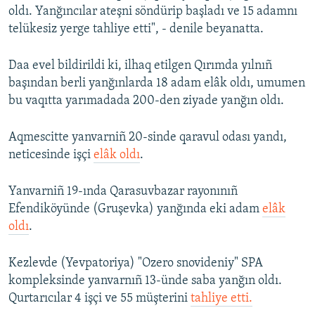
oldı. Yanğıncılar ateşni söndürip başladı ve 15 adamnı
Русский
telükesiz yerge tahliye etti", - denile beyanatta.
Українською
Daa evel bildirildi ki, ilhaq etilgen Qırımda yılnıñ
başından berli yanğınlarda 18 adam elâk oldı, umumen
QOŞULIÑIZ!
bu vaqıtta yarımadada 200-den ziyade yanğın oldı.
Aqmescitte yanvarniñ 20-sinde qaravul odası yandı,
RFE/RS bütün saytları
neticesinde işçi
elâk oldı
.
Yanvarniñ 19-ında Qarasuvbazar rayonınıñ
Efendiköyünde (Gruşevka) yanğında eki adam
elâk
oldı
.
Kezlevde (Yevpatoriya) "Ozero snovideniy" SPA
kompleksinde yanvarnıñ 13-ünde saba yanğın oldı.
Qurtarıcılar 4 işçi ve 55 müşterini
tahliye etti.