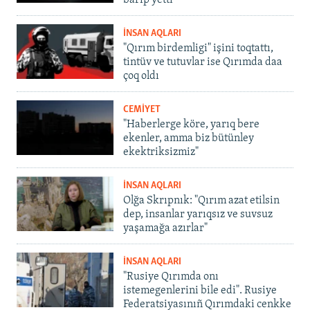
İNSAN AQLARI
"Qırım birdemligi" işini toqtattı,
tintüv ve tutuvlar ise Qırımda daa
çoq oldı
CEMİYET
"Haberlerge köre, yarıq bere
ekenler, amma biz bütünley
ekektriksizmiz"
İNSAN AQLARI
Olğa Skrıpnık: "Qırım azat etilsin
dep, insanlar yarıqsız ve suvsuz
yaşamağa azırlar"
İNSAN AQLARI
"Rusiye Qırımda onı
istemegenlerini bile edi". Rusiye
Federatsiyasınıñ Qırımdaki cenkke