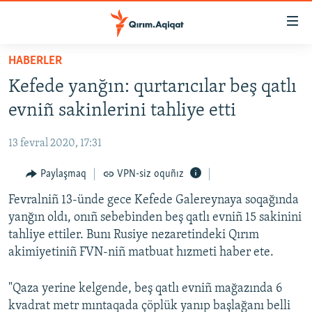
Link
açıqlığı
Esas
HABERLER
mündericege
HABERLER
Kefede yanğın: qurtarıcılar beş qatlı
qaytmaq
SİYASET
Baş
evniñ sakinlerini tahliye etti
İQTİSADİYAT
navigatsiyağa
qaytmaq
13 fevral 2020, 17:31
CEMİYET
Qıdıruvğa
MEDENİYET
Paylaşmaq
VPN-siz oquñız
qaytmaq
İNSAN AQLARI
Fevralniñ 13-ünde gece Kefede Galereynaya soqağında
yanğın oldı, onıñ sebebinden beş qatlı evniñ 15 sakinini
VİDEO
tahliye ettiler. Bunı Rusiye nezaretindeki Qırım
SÜRET
akimiyetiniñ FVN-niñ matbuat hızmeti haber ete.
BLOGLAR
"Qaza yerine kelgende, beş qatlı evniñ mağazında 6
FİKİR
kvadrat metr mıntaqada çöplük yanıp başlağanı belli