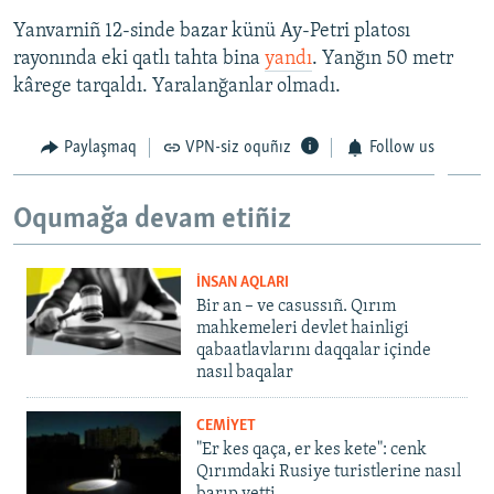
Yanvarniñ 12-sinde bazar künü Ay-Petri platosı
rayonında eki qatlı tahta bina
yandı
. Yanğın 50 metr
kârege tarqaldı. Yaralanğanlar olmadı.
Paylaşmaq
VPN-siz oquñız
Follow us
Oqumağa devam etiñiz
İNSAN AQLARI
Bir an – ve casussıñ. Qırım
mahkemeleri devlet hainligi
qabaatlavlarını daqqalar içinde
nasıl baqalar
CEMİYET
"Er kes qaça, er kes kete": cenk
Qırımdaki Rusiye turistlerine nasıl
barıp yetti