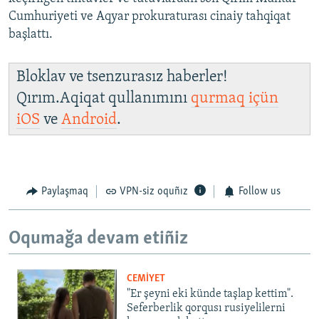
Cumhuriyeti ve Aqyar prokuraturası cinaiy tahqiqat
başlattı.
Bloklav ve tsenzurasız haberler!
Qırım.Aqiqat qullanımını
qurmaq içün
iOS
ve
Android
.
Paylaşmaq
VPN-siz oquñız
Follow us
Oqumağa devam etiñiz
CEMİYET
"Er şeyni eki künde taşlap kettim".
Seferberlik qorqusı rusiyelilerni