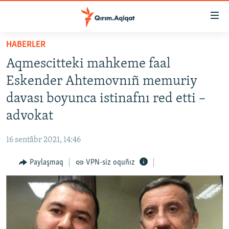
Link
açıqlığı
Esas
HABERLER
mündericege
HABERLER
Aqmescitteki mahkeme faal
qaytmaq
SİYASET
Baş
Eskender Ahtemovnıñ memuriy
İQTİSADİYAT
navigatsiyağa
davası boyunca istinafnı red etti –
qaytmaq
CEMİYET
advokat
Qıdıruvğa
MEDENİYET
qaytmaq
16 sentâbr 2021, 14:46
İNSAN AQLARI
Paylaşmaq
VPN-siz oquñız
VİDEO
SÜRET
BLOGLAR
FİKİR