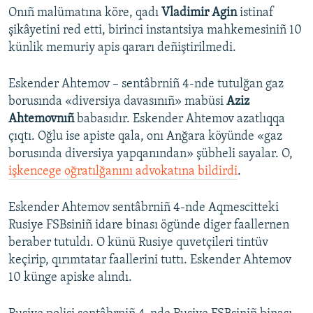
Onıñ malümatına köre, qadı
Vladimir Agin
istinaf
şikâyetini red etti, birinci instantsiya mahkemesiniñ 10
künlik memuriy apis qararı deñiştirilmedi.
Eskender Ahtemov – sentâbrniñ 4-nde tutulğan gaz
borusında «diversiya davasınıñ» mabüsi
Aziz
Ahtemovnıñ
babasıdır. Eskender Ahtemov azatlıqqa
çıqtı. Oğlu ise apiste qala, onı Anğara köyünde «gaz
borusında diversiya yapqanından» şübheli sayalar. O,
işkencege oğratılğanını advokatına bildirdi
.
Eskender Ahtemov sentâbrniñ 4-nde Aqmescitteki
Rusiye FSBsiniñ idare binası ögünde diger faallernen
beraber tutuldı. O künü Rusiye quvetçileri tintüv
keçirip, qırımtatar faallerini tuttı. Eskender Ahtemov
10 künge apiske alındı.