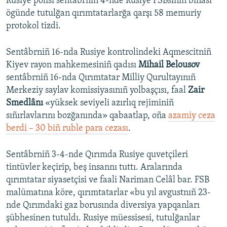
Rusiye polisi sentâbrniñ 4-nde Rusiye FSBsiniñ binası
ögünde tutulğan qırımtatarlarğa qarşı 58 memuriy
protokol tizdi.
Sentâbrniñ 16-nda Rusiye kontrolindeki Aqmescitniñ
Kiyev rayon mahkemesiniñ qadısı
Mihail Belousov
sentâbrniñ 16-nda Qırımtatar Milliy Qurultayınıñ
Merkeziy saylav komissiyasınıñ yolbaşçısı, faal
Zair
Smedlânı
«yüksek seviyeli azırlıq rejiminiñ
sıñırlavlarını bozğanında» qabaatlap, oña
azamiy ceza
berdi – 30 biñ ruble para cezası
.
Sentâbrniñ 3-4-nde Qırımda Rusiye quvetçileri
tintüvler keçirip, beş insannı tuttı. Aralarında
qırımtatar siyasetçisi ve faali Nariman Celâl bar. FSB
malümatına köre, qırımtatarlar «bu yıl avgustnıñ 23-
nde Qırımdaki gaz borusında diversiya yapqanları
şübhesinen tutuldı. Rusiye müessisesi, tutulğanlar