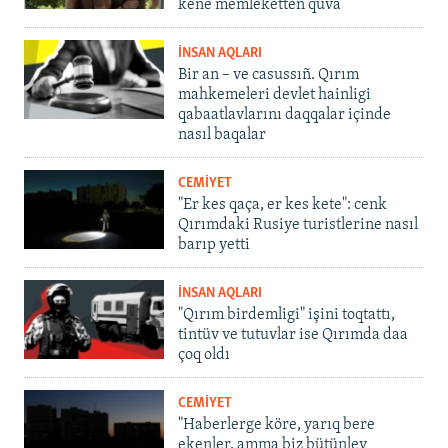
kene memleketten quva
İNSAN AQLARI
Bir an – ve casussıñ. Qırım
mahkemeleri devlet hainligi
qabaatlavlarını daqqalar içinde
nasıl baqalar
CEMİYET
"Er kes qaça, er kes kete": cenk
Qırımdaki Rusiye turistlerine nasıl
barıp yetti
İNSAN AQLARI
"Qırım birdemligi" işini toqtattı,
tintüv ve tutuvlar ise Qırımda daa
çoq oldı
CEMİYET
"Haberlerge köre, yarıq bere
ekenler, amma biz bütünley