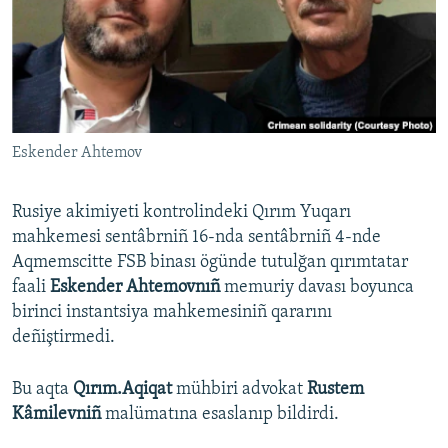
Русский
Українською
QOŞULIÑIZ!
Eskender Ahtemov
Rusiye akimiyeti kontrolindeki Qırım Yuqarı
RFE/RS bütün saytları
mahkemesi sentâbrniñ 16-nda sentâbrniñ 4-nde
Aqmemscitte FSB binası ögünde tutulğan qırımtatar
faali
Eskender Ahtemovnıñ
memuriy davası boyunca
birinci instantsiya mahkemesiniñ qararını
deñiştirmedi.
Bu aqta
Qırım.Aqiqat
mühbiri advokat
Rustem
Kâmilevniñ
malümatına esaslanıp bildirdi.