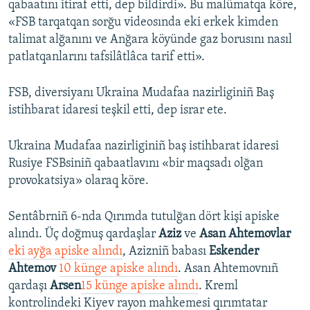
qabaatını itiraf etti, dep bildirdi». Bu malümatqa köre,
«FSB tarqatqan sorğu videosında eki erkek kimden
talimat alğanını ve Anğara köyünde gaz borusını nasıl
patlatqanlarını tafsilâtlâca tarif etti».
FSB, diversiyanı Ukraina Mudafaa nazirliginiñ Baş
istihbarat idaresi teşkil etti, dep israr ete.
Ukraina Mudafaa nazirliginiñ baş istihbarat idaresi
Rusiye FSBsiniñ qabaatlavını «bir maqsadı olğan
provokatsiya» olaraq köre.
Sentâbrniñ 6-nda Qırımda tutulğan dört kişi apiske
alındı. Üç doğmuş qardaşlar
Aziz
ve
Asan Ahtemovlar
eki ayğa apiske alındı
, Azizniñ babası
Eskender
Ahtemov
10 künge apiske alındı
. Asan Ahtemovnıñ
qardaşı
Arsen
15 künge apiske alındı
. Kreml
kontrolindeki Kiyev rayon mahkemesi qırımtatar