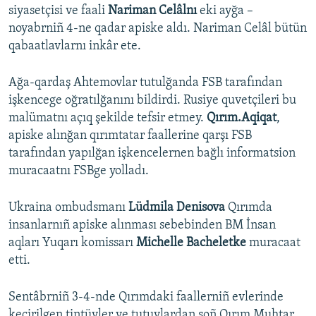
siyasetçisi ve faali
Nariman Celâlnı
eki ayğa –
noyabrniñ 4-ne qadar apiske aldı. Nariman Celâl bütün
qabaatlavlarnı inkâr ete.
Ağa-qardaş Ahtemovlar tutulğanda FSB tarafından
işkencege oğratılğanını bildirdi. Rusiye quvetçileri bu
malümatnı açıq şekilde tefsir etmey.
Qırım.Aqiqat
,
apiske alınğan qırımtatar faallerine qarşı FSB
tarafından yapılğan işkencelernen bağlı informatsion
muracaatnı FSBge yolladı.
Ukraina ombudsmanı
Lüdmila Denisova
Qırımda
insanlarnıñ apiske alınması sebebinden BM İnsan
aqları Yuqarı komissarı
Michelle Bacheletke
muracaat
etti.
Sentâbrniñ 3-4-nde Qırımdaki faallerniñ evlerinde
keçirilgen tintüvler ve tutuvlardan soñ Qırım Muhtar