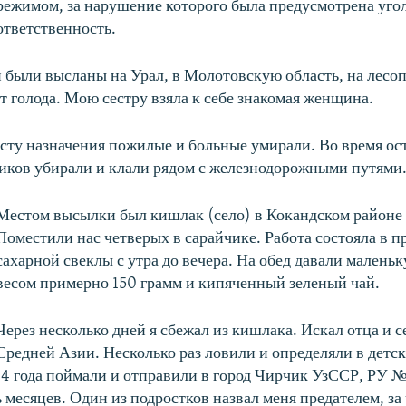
режимом, за нарушение которого была предусмотрена уго
ответственность.
й были высланы на Урал, в Молотовскую область, на лесо
от голода. Мою сестру взяла к себе знакомая женщина.
есту назначения пожилые и больные умирали. Во время ос
иков убирали и клали рядом с железнодорожными путями
Местом высылки был кишлак (село) в Кокандском районе
Поместили нас четверых в сарайчике. Работа состояла в п
сахарной свеклы с утра до вечера. На обед давали малень
весом примерно 150 грамм и кипяченный зеленый чай.
Через несколько дней я сбежал из кишлака. Искал отца и с
Средней Азии. Несколько раз ловили и определяли в детс
44 года поймали и отправили в город Чирчик УзССР, РУ № 
 месяцев. Один из подростков назвал меня предателем, за 