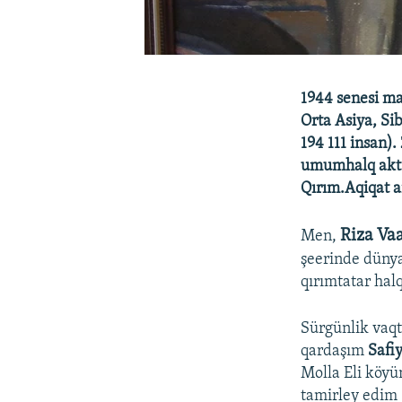
1944 senesi m
Orta Asiya, Si
194 111 insan)
umumhalq aktsi
Qırım.Aqiqat a
Riza Va
Men,
şeerinde düny
qırımtatar halq
Sürgünlik va
qardaşım
Safi
Molla Eli köyü
tamirley edim