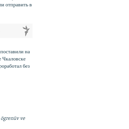
и отправить в
м
 поставили на
е Чкаловске
роработал без
i ögrenüv ve