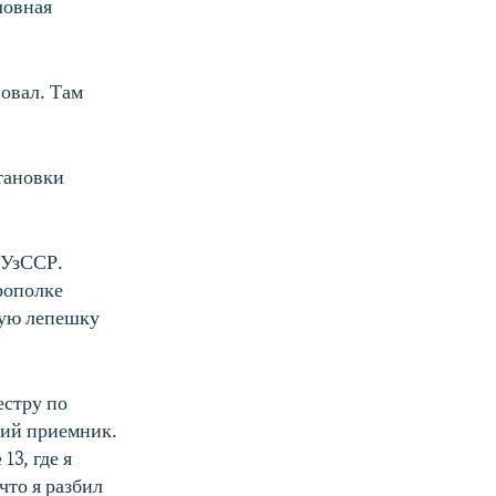
ловная
повал. Там
тановки
.
 УзССР.
рополке
кую лепешку
естру по
кий приемник.
13, где я
что я разбил