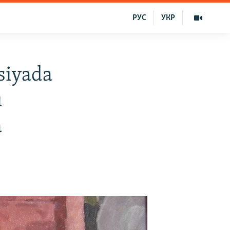
РУС
УКР
siyada
ı
a