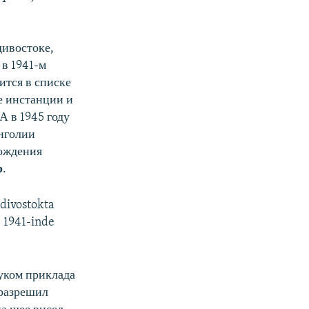
дивостоке,
 в 1941-м
ится в списке
е инстанции и
А в 1945 году
нголии
бождения
р
.
adivostokta
, 1941-inde
туком приклада
 разрешил