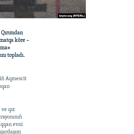
a Qırımdan
ümatqa köre –
utma»
nı topladı.
niñ Aqmescit
pqan
 ve qız
 rayonınıñ
aqqan evni
 qardaşım