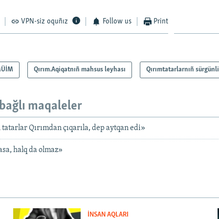
VPN-siz oquñız
Follow us
Print
ÜİM
Qırım.Aqiqatnıñ mahsus leyhası
Qırımtatarlarnıñ sürgünli
bağlı maqaleler
tatarlar Qırımdan çıqarıla, dep aytqan edi»
asa, halq da olmaz»
İNSAN AQLARI