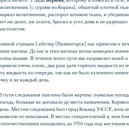
брать ничего. У дяди
Керима
, которому я помогал в селе, 
молитвенник (с сурами из Корана), обшитый плотной тк
вырвал молитвенник, распорол штыком ткань, и убедивши
нет ни денег, ни золота, бросил в угол дома и не разрешил
пистолетом.
ожной станции Сейтлер (Нижнегорск) нас привезли к веч
арные вагоны. До нас в этих вагонах везли немецких воен
олны вшами. В течение всего пути мы «кормили» вшей и
кормили очень плохо, два раза дали горячую жидкость из 
эту жидкость по очереди, так как не было кухонного инвен
очку и не каждый день.
В пути следования эшелона были жертвы: пожилые попада
поезда, больные не доезжали до места назначения. Корми
день. Местом следования был город Коканд УзССР, впосл
развезли по кишлакам. В местах спецпоселений я, мои бли
соотечественники находились до 1956 года под жестоким 