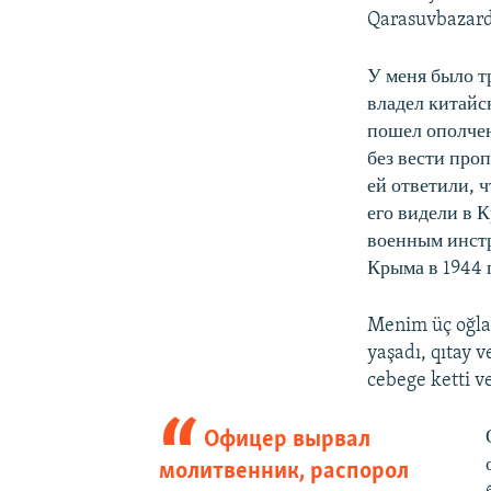
Qarasuvbazard
У меня было т
владел китайс
пошел ополчен
без вести про
ей ответили, ч
его видели в
военным инстр
Крыма в 1944 
Menim üç oğla
yaşadı, qıtay v
cebege ketti v
Офицер вырвал
молитвенник, распорол