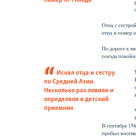
помер от голода
Отец с сестро
отец и помер 
По дороге к м
поезда покойн
Искал отца и сестру
по Средней Азии.
Несколько раз ловили и
определяли в детский
приемник
В сентябре 19
пробыл восемь