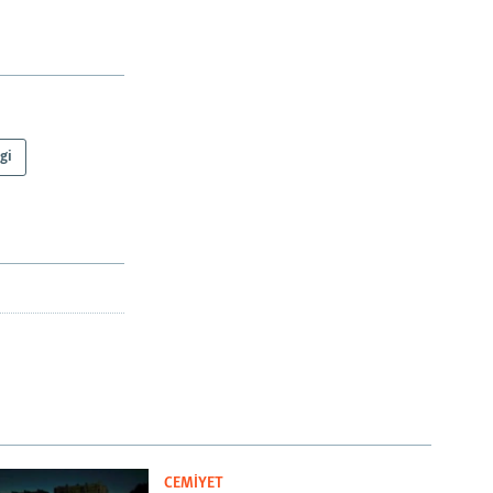
gi
CEMİYET