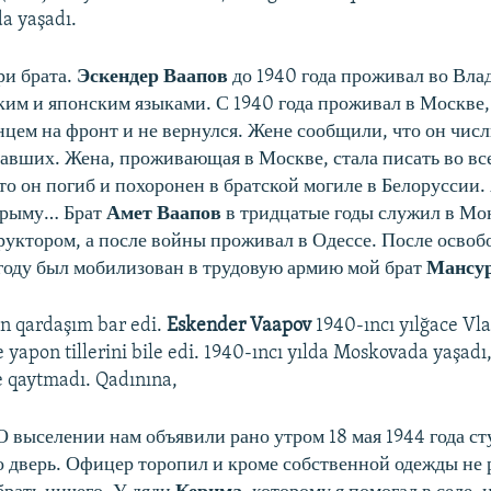
a yaşadı.
ри брата.
Эскендер Ваапов
до 1940 года проживал во Вла
ким и японским языками. С 1940 года проживал в Москве,
цем на фронт и не вернулся. Жене сообщили, что он числ
павших. Жена, проживающая в Москве, стала писать во вс
то он погиб и похоронен в братской могиле в Белоруссии. 
 Крыму… Брат
Амет Ваапов
в тридцатые годы служил в Мо
уктором, а после войны проживал в Одессе. После осво
году был мобилизован в трудовую армию мой брат
Мансу
n qardaşım bar edi.
Eskender Vaapov
1940-ıncı yılğace Vl
e yapon tillerini bile edi. 1940-ıncı yılda Moskovada yaşadı
e qaytmadı. Qadınına,
О выселении нам объявили рано утром 18 мая 1944 года с
о дверь. Офицер торопил и кроме собственной одежды не