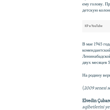
ему голову. П
детскую колони
КР в YouTube
В мае 1945 го
комендантский
Ленинабадской
двух месяцев 
На родину вер
(
2009 senesi s
Elvedin Çubar
aqibetlerini y