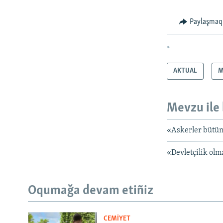
Paylaşmaq
*
AKTUAL
M
Mevzu ile 
«Askerler bütün 
«Devletçilik olm
Oqumağa devam etiñiz
CEMİYET