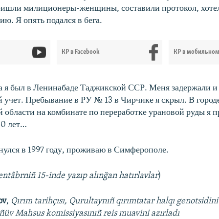
ришли милиционеры-женщины, составили протокол, хотел
ю. Я опять подался в бега.
КР в Facebook
КР в мобильно
да я был в Ленинабаде Таджикской ССР. Меня задержали и
 учет. Пребывание в РУ № 13 в Чирчике я скрыл. В город
 области на комбинате по переработке урановой руды я п
50 лет…
нулся в 1997 году, проживаю в Симферополе.​
entâbrniñ 15-inde yazıp alınğan hatırlavlar
)
ov
,
Qırım tarihçısı, Qurultaynıñ qırımtatar halqı genotsidin
eñüv Mahsus komissiyasınıñ reis muavini azırladı