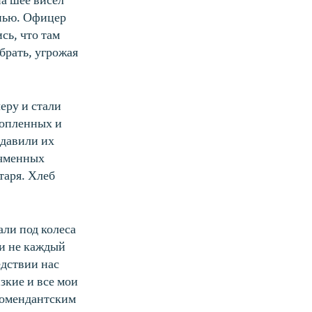
на шее висел
анью. Офицер
сь, что там
 брать, угрожая
еру и стали
нопленных и
 давили их
ячменных
таря. Хлеб
ли под колеса
ли не каждый
едствии нас
зкие и все мои
комендантским