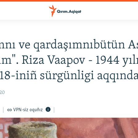
mnı ve qardaşımnıbütün A
ım". Riza Vaapov - 1944 yıl
18-iniñ sürgünligi aqqınd
:20
VPN-siz oquñız