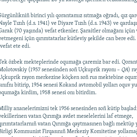
Sürgünlikniñ birinci yılı qorantamız sıtmağa oğradı, qız qa
Nayle Tızıh (d.s. 1941) ve Diyare Tızıh (d.s. 1943) ve qarda
Garak (70 yaşında) vefat etkenler. Şaraitler olmağanı içün 
yetmegeni içün qırımtatarlar kütleviy şekilde can bere edi. 
vefat ete edi.
Tek özbek mekteplerinde oqumağa çaremiz bar edi. Qoran
Molotovskiy (1957 senesinden soñ Uçkuprik rayonı –
QA
) r
Uçkuprik rayon merkezine köçken soñ rus mektebine oqum
sınıfnı bitirip, 1954 senesi Kokand avtomobil yolları oquv y
oqumağa kirdim, 1958 senesi onı bitirdim.
Milliy ananelerimizni tek 1956 senesinden soñ kütip başlad
vekillerinen vatan Qırımğa avdet meselelerini laf etmege,
qırımtatarlarnıñ vatan Qırımğa qaytmasınen bağlı mektüp y
Birligi Kommunist Firqasınıñ Merkeziy Komitetine yollama