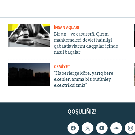
İNSAN AQLARI
Bir an – ve casussıñ. Qırım
mahkemeleri devlet hainligi
qabaatlavlarını daqqalar içinde
nasıl baqalar
CEMİYET
"Haberlerge köre, yarıq bere
ekenler, amma biz bütünley
ekektriksizmiz"
QOŞULIÑIZ!