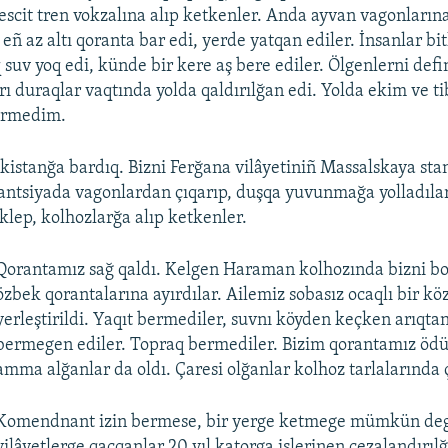
scit tren vokzalına alıp ketkenler. Anda ayvan vagonların
eñ az altı qoranta bar edi, yerde yatqan ediler. İnsanlar bi
 suv yoq edi, künde bir kere aş bere ediler. Ölgenlerni def
rı duraqlar vaqtında yolda qaldırılğan edi. Yolda ekim ve t
örmedim.
istanğa bardıq. Bizni Ferğana vilâyetiniñ Massalskaya sta
tantsiyada vagonlardan çıqarıp, duşqa yuvunmağa yolladıla
klep, kolhozlarğa alıp ketkenler.
Qorantamız sağ qaldı. Kelgen Haraman kolhozında bizni bo
özbek qorantalarına ayırdılar. Ailemiz sobasız ocaqlı bir kö
yerleştirildi. Yaqıt bermediler, suvnı köyden keçken arıqtan
bermegen ediler. Topraq bermediler. Bizim qorantamız öd
amma alğanlar da oldı. Çaresi olğanlar kolhoz tarlalarında ç
Komendnant izin bermese, bir yerge ketmege mümkün degi
vilâyetlerge qaçqanlar 20 yıl katorga işlerinen cezalandırılğ