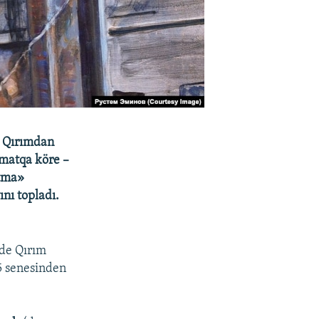
a Qırımdan
ümatqa köre –
utma»
nı topladı.
nde Qırım
5 senesinden