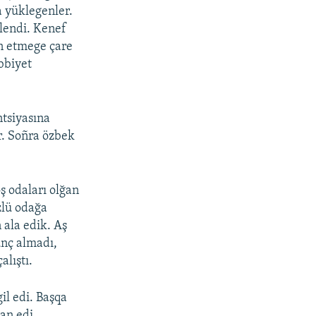
a yüklegenler.
tlendi. Kenef
in etmege çare
ibbiyet
ntsiyasına
r. Soñra özbek
ş odaları olğan
zlü odağa
 ala edik. Aş
ünç almadı,
alıştı.
l edi. Başqa
an edi.