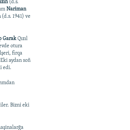
ızıh
(d.s.
şım
Nariman
h
(d.s. 1941) ve
p Garak
Qızıl
 evde otura
şeri, firqa
. Eki aydan soñ
i edi.
ırımdan
ler. Bizni eki
maşinalarğa