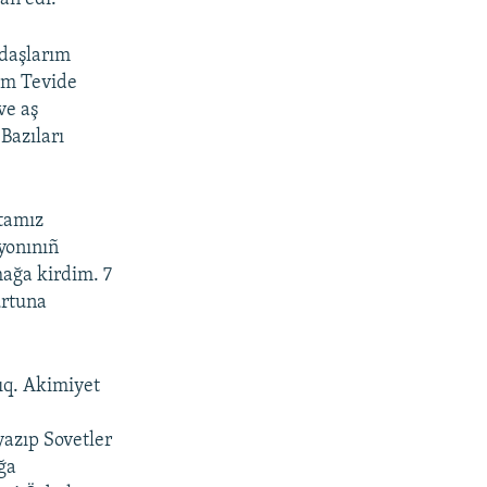
rdaşlarım
şım Tevide
ve aş
Bazıları
tamız
ayonınıñ
ağa kirdim. 7
urtuna
ıq. Akimiyet
azıp Sovetler
ğa