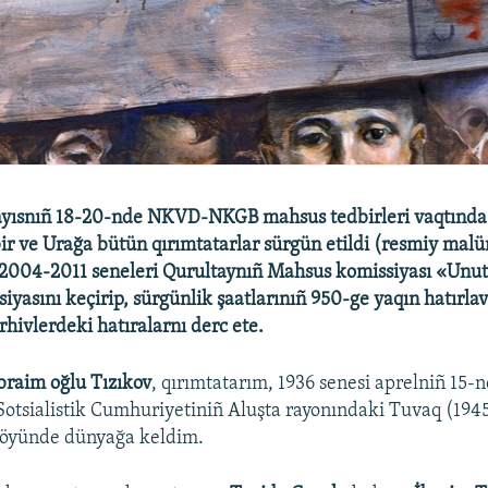
ayısnıñ 18-20-nde NKVD-NKGB mahsus tedbirleri vaqtınd
bir ve Urağa bütün qırımtatarlar sürgün etildi (resmiy mal
. 2004-2011 seneleri Qurultaynıñ Mahsus komissiyası «Un
yasını keçirip, sürgünlik şaatlarınıñ 950-ge yaqın hatırlavı
rhivlerdeki hatıralarnı derc ete.
braim oğlu Tızıkov
, qırımtatarım, 1936 senesi aprelniñ 15-
otsialistik Cumhuriyetiniñ Aluşta rayonındaki Tuvaq (194
köyünde dünyağa keldim.