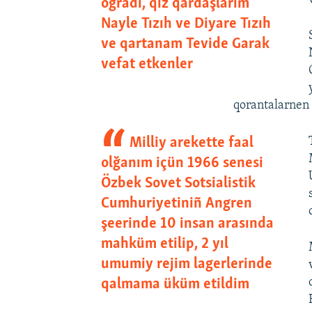
oğradı, qız qardaşlarım
Nayle Tızıh ve Diyare Tızıh
ve qartanam Tevide Garak
vefat etkenler
qorantalarnen 
Milliy arekette faal
olğanım içün 1966 senesi
Özbek Sovet Sotsialistik
Cumhuriyetiniñ Angren
şeerinde 10 insan arasında
mahküm etilip, 2 yıl
umumiy rejim lagerlerinde
qalmama üküm etildim