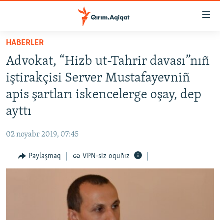
Link
açıqlığı
Esas
HABERLER
mündericege
HABERLER
Advokat, “Hizb ut-Tahrir davası”nıñ
qaytmaq
SİYASET
Baş
iştirakçisi Server Mustafayevniñ
İQTİSADİYAT
navigatsiyağa
apis şartları iskencelerge oşay, dep
qaytmaq
CEMİYET
ayttı
Qıdıruvğa
MEDENİYET
qaytmaq
02 noyabr 2019, 07:45
İNSAN AQLARI
Paylaşmaq
VPN-siz oquñız
VİDEO
SÜRET
BLOGLAR
FİKİR