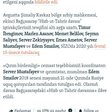
etilgeni aqqında
bildirile edi.
Avgustta Şimaliy Kavkaz bölge arbiy mahkemesi,
ekinci Bağçasaray "Hizb ut-Tahrir davası"
iştirakçileriniñ tevqifini altı ayğa uzattı.
Timur
İbragimov, Marlen Asanov, Memet Belâlov, Seyran
Saliyev, Server Zekiryayev, Ernes Ametov, Server
Mustafayev
ve
Edem Smailov,
SİZOda 2020 yılı
fevral
13-ünece tutulacaq
«Qırım birdemligi» cemaat teşebbüsiniñ koordinatorı
Server Mustafayev
ve qırımtatar, musulman
Edem
Smailov
2018 senesi mayısnıñ 21-nde Qırımda Rusiye
uquq qoruyıcıları tarafından tutulğan edi. Olarnıñ
davası Bağçasaraydaki «Hizb ut-Tahrir davasına» ilâve
etildi.
Paylaşmaq
VPN-siz oquñız
Follow us