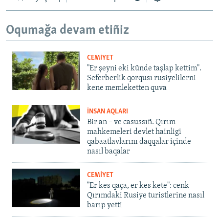
Oqumağa devam etiñiz
CEMİYET
"Er şeyni eki künde taşlap kettim".
Seferberlik qorqusı rusiyelilerni
kene memleketten quva
İNSAN AQLARI
Bir an – ve casussıñ. Qırım
mahkemeleri devlet hainligi
qabaatlavlarını daqqalar içinde
nasıl baqalar
CEMİYET
"Er kes qaça, er kes kete": cenk
Qırımdaki Rusiye turistlerine nasıl
barıp yetti