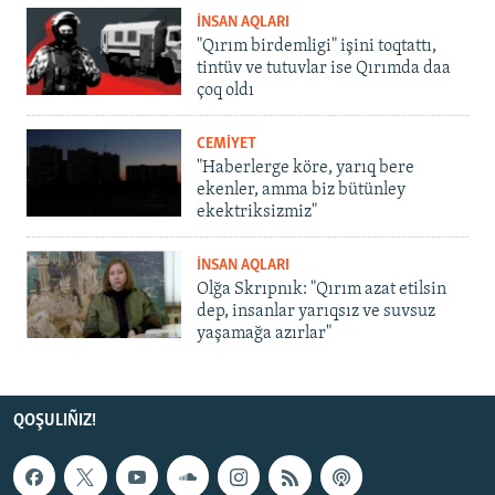
İNSAN AQLARI
"Qırım birdemligi" işini toqtattı,
tintüv ve tutuvlar ise Qırımda daa
çoq oldı
CEMİYET
"Haberlerge köre, yarıq bere
ekenler, amma biz bütünley
ekektriksizmiz"
İNSAN AQLARI
Olğa Skrıpnık: "Qırım azat etilsin
dep, insanlar yarıqsız ve suvsuz
yaşamağa azırlar"
QOŞULIÑIZ!