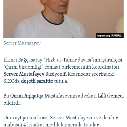
Русский
Українською
QOŞULIÑIZ!
Server Mustafayev
Ekinci Bağçasaray “Hizb ut-Tahrir davası”nıñ iştirakçisi,
RFE/RS bütün saytları
“Qırım birdemligi” cemaat birleşmesiniñ koordinatorı
Server Mustafayev
Rusiyeniñ Krasnodar şeerindeki
SİZOda
deşetli şaraitte
tutula.
Bu
Qırım.Aqiqat
qa Mustafayevniñ advokatı
Lilâ Gemeci
bildirdi.
Onıñ aytqanına köre, Server Mustafayevni ve daa bir
mabüsni 4 kvadrat metlik kamerada tutalar.