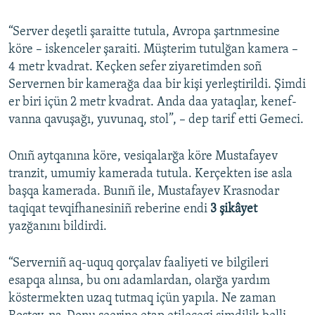
“Server deşetli şaraitte tutula, Avropa şartnmesine
köre – iskenceler şaraiti. Müşterim tutulğan kamera –
4 metr kvadrat. Keçken sefer ziyaretimden soñ
Servernen bir kamerağa daa bir kişi yerleştirildi. Şimdi
er biri içün 2 metr kvadrat. Anda daa yataqlar, kenef-
vanna qavuşağı, yuvunaq, stol”, – dep tarif etti Gemeci.
Onıñ aytqanına köre, vesiqalarğa köre Mustafayev
tranzit, umumiy kamerada tutula. Kerçekten ise asla
başqa kamerada. Bunıñ ile, Mustafayev Krasnodar
taqiqat tevqifhanesiniñ reberine endi
3 şikâyet
yazğanını bildirdi.
“Serverniñ aq-uquq qorçalav faaliyeti ve bilgileri
esapqa alınsa, bu onı adamlardan, olarğa yardım
köstermekten uzaq tutmaq içün yapıla. Ne zaman