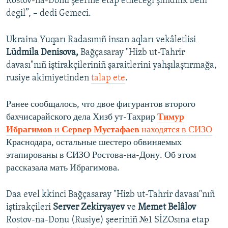
Rostov-na-Donu şeerine etap etilecegi şimdilik belli
degil”, – dedi Gemeci.
Ukraina Yuqarı Radasınıñ insan aqları vekâletlisi
Lüdmila Denisova,
Bağçasaray "Hizb ut-Tahrir
davası"nıñ iştirakçileriniñ şaraitlerini yahşılaştırmağa,
rusiye akimiyetinden
talap ete
.
Ранее сообщалось, что двое фигурантов второго
бахчисарайского дела Хизб ут-Тахрир
Тимур
Ибрагимов
и
Сервер Мустафаев
находятся в СИЗО
Краснодара, остальные шестеро обвиняемых
этапированы в СИЗО Ростова-на-Дону. Об этом
рассказала мать Ибрагимова.
Daa evel kkinci Bağçasaray "Hizb ut-Tahrir davası"nıñ
iştirakçileri
Server Zekiryayev
ve
Memet Belâlov
Rostov-na-Donu (Rusiye) şeeriniñ №1 SİZOsına etap