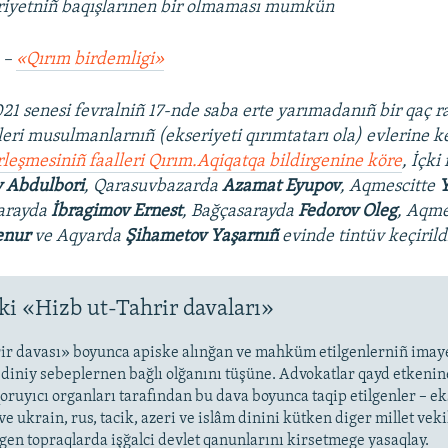
iriyetniñ baqışlarınen bir olmaması mumkün
 –
«Qırım birdemligi»
21 senesi fevralniñ 17-nde saba erte yarımadanıñ bir qaç 
leri musulmanlarnıñ (ekseriyeti qırımtatarı ola) evlerine k
rleşmesiniñ faalleri Qırım.Aqiqatqa bildirgenine köre
, İçki
Abdulbori
, Qarasuvbazarda
Azamat Eyupov
, Aqmescitte
Y
sarayda
İbragimov Ernest
, Bağçasarayda
Fedorov Oleg
, Aqme
enur
ve Aqyarda
Şihametov Yaşarnıñ
evinde tintüv keçirild
i «Hizb ut-Tahrir davaları»
ir davası» boyunca apiske alınğan ve mahküm etilgenlerniñ imaye
i diniy sebeplernen bağlı olğanını tüşüne. Advokatlar qayd etkenin
oruyıcı organları tarafından bu dava boyunca taqip etilgenler – ek
ve ukrain, rus, tacik, azeri ve islâm dinini kütken diger millet veki
lgen topraqlarda işğalci devlet qanunlarını kirsetmege yasaqlay.