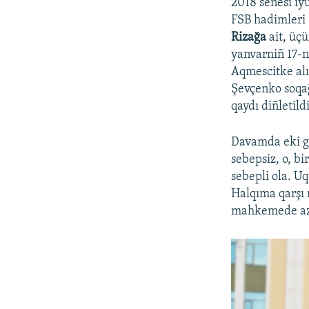
2018 senesi iy
FSB hadimleri 
Rizağa
ait, üçü
yanvarniñ 17-n
Aqmescitke al
Şevçenko soqağ
qaydı diñletild
Davamda eki giz
sebepsiz, o, b
sebepli ola. Uq
Halqıma qarşı 
mahkemede aza