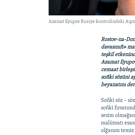
Azamat Eyupov Rusiye kontrolindeki Aqmes
Rostov-na-Don
davasınıñ» mab
teşkil etkenind
Azamat Eyupov
cemaat birleşm
soñki sözüni a
beyanatını der
Soñki söz – sö
soñki fırsatım
sesim olmağan 
malümatı esasın
olğanım temiz b