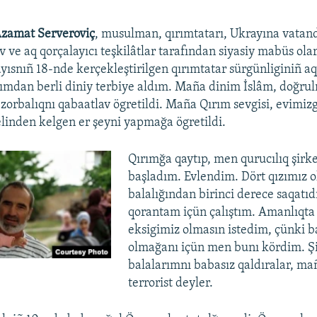
zamat Serveroviç
, musulman, qırımtatarı, Ukrayına vatan
 ve aq qorçalayıcı teşkilâtlar tarafından siyasiy mabüs ola
yısnıñ 18-nde kerçekleştirilgen qırımtatar sürgünliginiñ a
Auto
240p
360p
480p
ımdan berli diniy terbiye aldım. Maña dinim İslâm, doğrulı
e zorbalıqnı qabaatlav ögretildi. Maña Qırım sevgisi, evimi
720p
1080p
linden kelgen er şeyni yapmağa ögretildi.
Qırımğa qaytıp, men qurucılıq şirke
başladım. Evlendim. Dört qızımız ol
balalığından birinci derece saqatı
qorantam içün çalıştım. Amanlıqta 
eksigimiz olmasın istedim, çünki 
olmağanı içün men bunı kördim. Şi
balalarımnı babasız qaldıralar, maña
terrorist deyler.