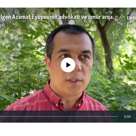
Mahküm etilgen Azamat Eyupovnıñ advokatı ve ömür arqadaşı
EMB
qat
No media source currently available
5:04
EMBED