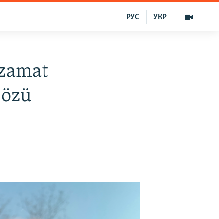
РУС
УКР
Azamat
sözü