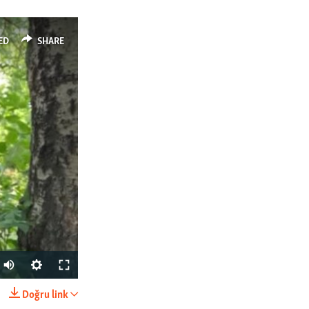
ED
SHARE
Auto
240p
Doğru link
SHARE