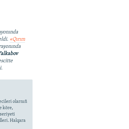
rayonında
eldi.
«Qırım
 rayonında
alkabov
scitte
i.
cileri olarnıñ
e köre,
seriyeti
lleri. Halqara