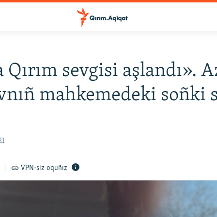
Qırım sevgisi aşlandı». 
vnıñ mahkemedeki soñki 
21
VPN-siz oquñız