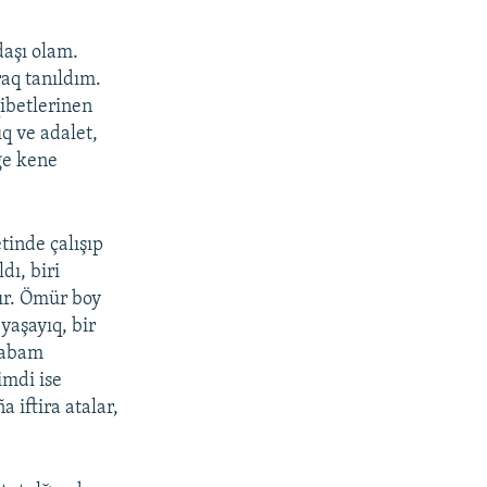
360p
480p
daşı olam.
raq tanıldım.
720p
qibetlerinen
1080p
q ve adalet,
zge kene
px
width
tinde çalışıp
dı, biri
dır. Ömür boy
yaşayıq, bir
babam
mdi ise
 iftira atalar,