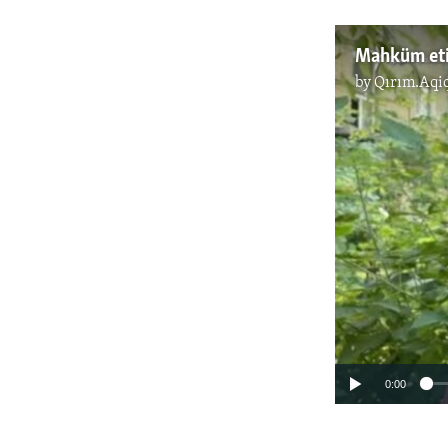
by
Qırım.Aqi
0:00