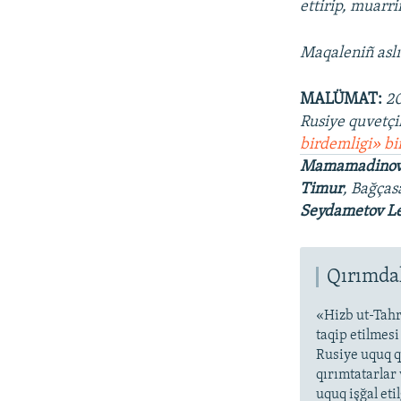
ettirip, muarr
Maqaleniñ aslı
MALÜMAT:
20
Rusiye quvetçi
birdemligi» bi
Mamamadinov 
Timur
, Bağça
Seydametov L
Qırımdak
«Hizb ut-Tahr
taqip etilmes
Rusiye uquq q
qırımtatarlar 
uquq işğal eti