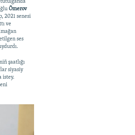
 tutulğanda
oğlu
Ömerov
ip, 2021 senesi
tı ve
olmağan
tilgen ses
 uydurdı.
niñ şaatlığı
lar siyasiy
 istey.
Meni