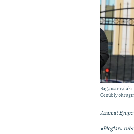
Bağçasaraydaki 
Cenübiy okrugın
Azamat Eyupov
«Bloglar» rubr