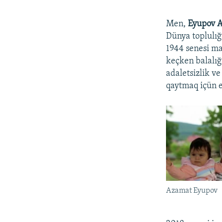
Men,
Eyupov A
Dünya toplulığv
1944 senesi ma
keçken balalığ
adaletsizlik v
qaytmaq içün e
Azamat Eyupov