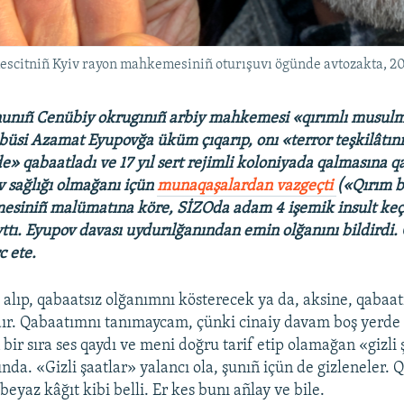
citniñ Kyiv rayon mahkemesiniñ oturışuvı ögünde avtozakta, 202
unıñ Cenübiy okrugınıñ arbiy mahkemesi «qırımlı musul
üsi Azamat Eyupovğa üküm çıqarıp, onı «terror teşkilâtınıñ
e» qabaatladı ve 17 yıl sert rejimli koloniyada qalmasına q
 sağlığı olmağanı içün
munaqaşalardan vazgeçti
(«Qırım b
esiniñ malümatına köre, SİZOda adam 4 işemik insult keçi
yttı. Eyupov davası uydurılğanından emin olğanını bildirdi.
c ete.
z alıp, qabaatsız olğanımnı kösterecek ya da, aksine, qabaa
dır. Qabaatımnı tanımaycam, çünki cinaiy davam boş yerde 
bir sıra ses qaydı ve meni doğru tarif etip olamağan «gizli 
da. «Gizli şaatlar» yalancı ola, şunıñ içün de gizleneler. 
eyaz kâğıt kibi belli. Er kes bunı añlay ve bile.