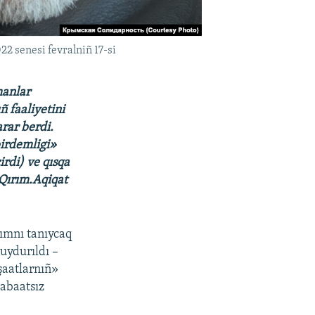
2 senesi fevralniñ 17-si
manlar
 faaliyetini
arar berdi.
irdemligi»
rdi) ve qısqa
 Qırım.Aqiqat
tımnı tanıycaq
uydurıldı –
şaatlarnıñ»
Qabaatsız