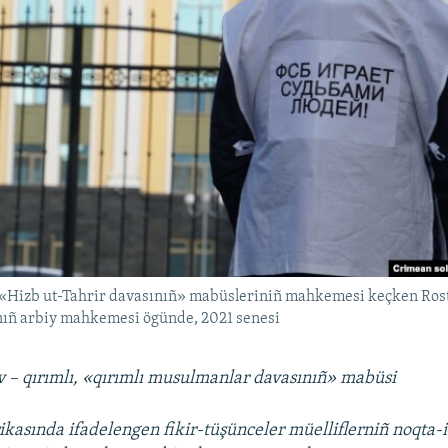
«Hizb ut-Tahrir davasınıñ» mabüsleriniñ mahkemesi keçken Ro
ıñ arbiy mahkemesi ögünde, 2021 senesi
 – qırımlı, «qırımlı musulmanlar davasınıñ» mabüsi
ikasında ifadelengen fikir-tüşünceler müelliflerniñ noqta-i