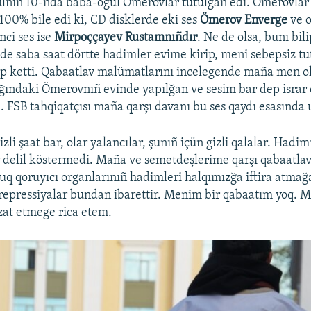
ulniñ 10-nda baba-oğul Ömerovlar tutulğan edi. Ömerovlar
100% bile edi ki, CD disklerde eki ses
Ömerov Enverge
ve 
nci ses ise
Mirpoççayev Rustamnıñdır
. Ne de olsa, bunı bil
de saba saat dörtte hadimler evime kirip, meni sebepsiz tut
ıp ketti. Qabaatlav malümatlarını incelegende maña men 
ındaki Ömerovnıñ evinde yapılğan ve sesim bar dep israr e
i. FSB tahqiqatçısı maña qarşı davanı bu ses qaydı esasında
li şaat bar, olar yalancılar, şunıñ içün gizli qalalar. Hadim
ir delil köstermedi. Maña ve semetdeşlerime qarşı qabaatlav
uq qoruyıcı organlarınıñ hadimleri halqımızğa iftira atmağa
repressiyalar bundan ibarettir. Menim bir qabaatım yoq. 
t etmege rica etem.