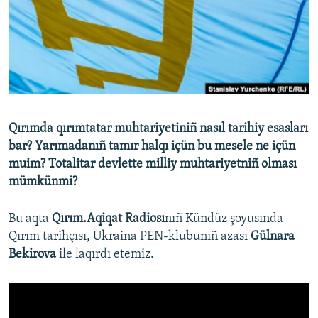
Русский
Українською
QOŞULIÑIZ!
Qırımda qırımtatar muhtariyetiniñ nasıl tarihiy esasları
bar? Yarımadanıñ tamır halqı içün bu mesele ne içün
RFE/RS bütün saytları
muim? Totalitar devlette milliy muhtariyetniñ olması
mümkünmi?
Bu aqta
Qırım.Aqiqat Radiosı
nıñ Kündüz şoyusında
Qırım tarihçısı, Ukraina PEN-klubunıñ azası
Gülnara
Bekirova
ile laqırdı etemiz.