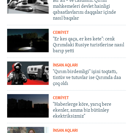
Bir an – ve casussıñ. Qırım
mahkemeleri devlet hainligi
qabaatlavlarını daqqalar içinde
nasıl baqalar
CEMİYET
"Er kes qaça, er kes kete": cenk
Qırımdaki Rusiye turistlerine nasıl
barıp yetti
İNSAN AQLARI
"Qırım birdemligi" işini toqtattı,
tintüv ve tutuvlar ise Qırımda daa
çoq oldı
CEMİYET
"Haberlerge köre, yarıq bere
ekenler, amma biz bütünley
ekektriksizmiz"
İNSAN AQLARI