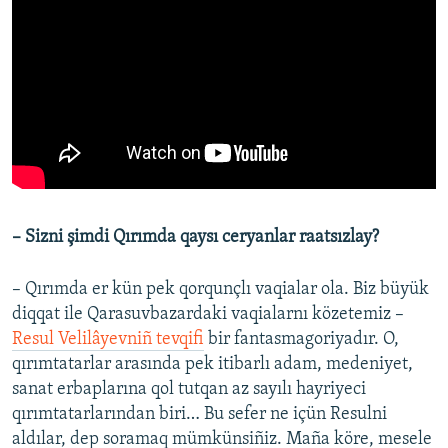
– Sizni şimdi Qırımda qaysı ceryanlar raatsızlay?
– Qırımda er kün pek qorqunçlı vaqialar ola. Biz büyük
diqqat ile Qarasuvbazardaki vaqialarnı közetemiz –
Resul Velilâyevniñ tevqifi
bir fantasmagoriyadır. O,
qırımtatarlar arasında pek itibarlı adam, medeniyet,
sanat erbaplarına qol tutqan az sayılı hayriyeci
qırımtatarlarından biri… Bu sefer ne içün Resulni
aldılar, dep soramaq mümkünsiñiz. Maña köre, mesele