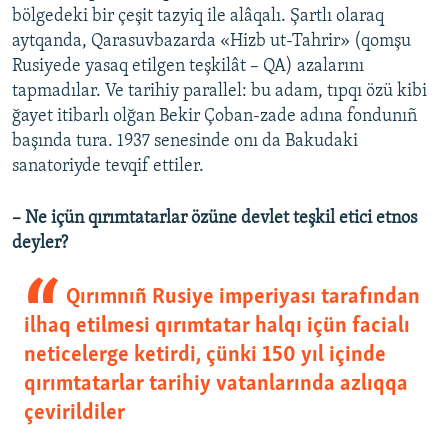
bölgedeki bir çeşit tazyiq ile alâqalı. Şartlı olaraq
aytqanda, Qarasuvbazarda «Hizb ut-Tahrir» (qomşu
Rusiyede yasaq etilgen teşkilât – QA) azalarını
tapmadılar. Ve tarihiy parallel: bu adam, tıpqı özü kibi
ğayet itibarlı olğan Bekir Çoban-zade adına fondunıñ
başında tura. 1937 senesinde onı da Bakudaki
sanatoriyde tevqif ettiler.
– Ne içün qırımtatarlar özüne devlet teşkil etici etnos
deyler?
Qırımnıñ Rusiye imperiyası tarafından
ilhaq etilmesi qırımtatar halqı içün facialı
neticelerge ketirdi, çünki 150 yıl içinde
qırımtatarlar tarihiy vatanlarında azlıqqa
çevirildiler