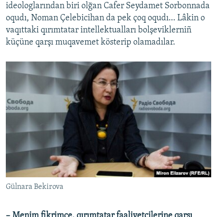
ideologlarından biri olğan Cafer Seydamet Sorbonnada
oqudı, Noman Çelebicihan da pek çoq oqudı… Lâkin o
vaqıttaki qırımtatar intellektualları bolşeviklerniñ
küçüne qarşı muqavemet kösterip olamadılar.
Gülnara Bekirova
– Menim fikrimce, qırımtatar faaliyetçilerine qarşı