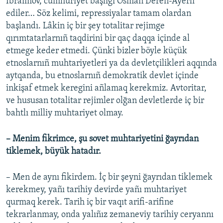
İbraimov, cumhuriyet başlığı Osman Deren-Ayerlı
ediler… Söz kelimi, repressiyalar tamam olardan
başlandı. Lâkin iç bir şey totalitar rejimge
qırımtatarlarnıñ taqdirini bir qaç daqqa içinde al
etmege keder etmedi. Çünki bizler böyle küçük
etnoslarnıñ muhtariyetleri ya da devletçilikleri aqqında
aytqanda, bu etnoslarnıñ demokratik devlet içinde
inkişaf etmek keregini añlamaq kerekmiz. Avtoritar,
ve hususan totalitar rejimler olğan devletlerde iç bir
bahtlı milliy muhtariyet olmay.
– Menim fikrimce, şu sovet muhtariyetini ğayrıdan
tiklemek, büyük hatadır.
– Men de aynı fikirdem. İç bir şeyni ğayrıdan tiklemek
kerekmey, yañı tarihiy devirde yañı muhtariyet
qurmaq kerek. Tarih iç bir vaqıt arifi-arifine
tekrarlanmay, onda yalıñız zemaneviy tarihiy ceryannı