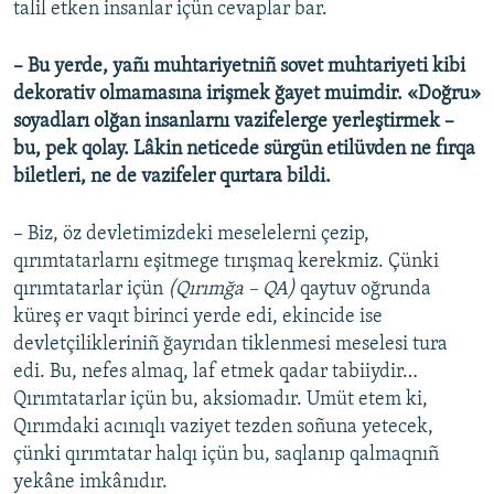
talil etken insanlar içün cevaplar bar.
– Bu yerde, yañı muhtariyetniñ sovet muhtariyeti kibi
dekorativ olmamasına irişmek ğayet muimdir. «Doğru»
soyadları olğan insanlarnı vazifelerge yerleştirmek –
bu, pek qolay. Lâkin neticede sürgün etilüvden ne fırqa
biletleri, ne de vazifeler qurtara bildi.
– Biz, öz devletimizdeki meselelerni çezip,
qırımtatarlarnı eşitmege tırışmaq kerekmiz. Çünki
qırımtatarlar içün
(Qırımğa – QA)
qaytuv oğrunda
küreş er vaqıt birinci yerde edi, ekincide ise
devletçilikleriniñ ğayrıdan tiklenmesi meselesi tura
edi. Bu, nefes almaq, laf etmek qadar tabiiydir…
Qırımtatarlar içün bu, aksiomadır. Umüt etem ki,
Qırımdaki acınıqlı vaziyet tezden soñuna yetecek,
çünki qırımtatar halqı içün bu, saqlanıp qalmaqnıñ
yekâne imkânıdır.