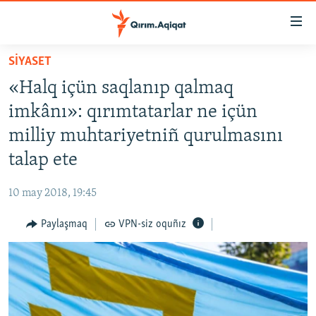
Link
açıqlığı
Esas
SİYASET
mündericege
HABERLER
«Halq içün saqlanıp qalmaq
qaytmaq
SİYASET
Baş
imkânı»: qırımtatarlar ne içün
İQTİSADİYAT
navigatsiyağa
milliy muhtariyetniñ qurulmasını
qaytmaq
CEMİYET
talap ete
Qıdıruvğa
MEDENİYET
qaytmaq
10 may 2018, 19:45
İNSAN AQLARI
Paylaşmaq
VPN-siz oquñız
VİDEO
SÜRET
BLOGLAR
FİKİR