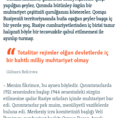
yapılğan şeyler, Qırımda bütünley özgün bir
muhtariyet çeşitiniñ qurulğanını köstereler. Qomşu
Rusiyeniñ territoriyasında buña oşağan şeyler başqa iç
bir yerde yoq. Rusiye cumhuriyetlerinden iç birisi tamır
halqınıñ böyle bir tecavuzkâr qabul etilmemesi ile
ayırılıp turmay.
Totalitar rejimler olğan devletlerde iç
bir bahtlı milliy muhtariyet olmay
Gülnara Bekirova
– Menim fikrimce, bu aynen böyledir. Qırımtatarlarda
1921 senesinden başlap 1944 senesindeki sürgün
etilmesine qadar Rusiye sıñırları içinde muhtariyet bar
edi. Qırımtatarlar pek muim, mesüliyetli vazifelerde
buluna edi. Merkeziy icra komitetiniñ başlığı Veli