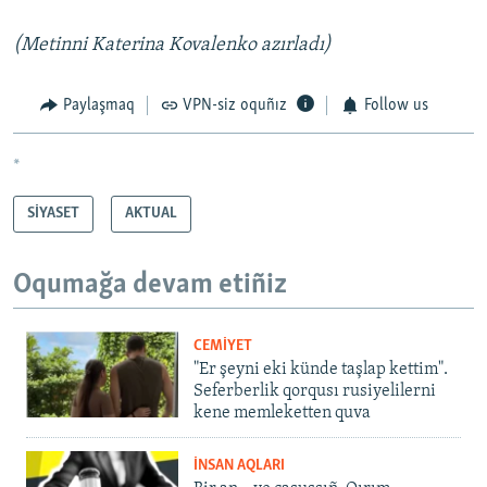
(Metinni Katerina Kovalenko azırladı)
Paylaşmaq
VPN-siz oquñız
Follow us
*
SİYASET
AKTUAL
Oqumağa devam etiñiz
CEMİYET
"Er şeyni eki künde taşlap kettim".
Seferberlik qorqusı rusiyelilerni
kene memleketten quva
İNSAN AQLARI