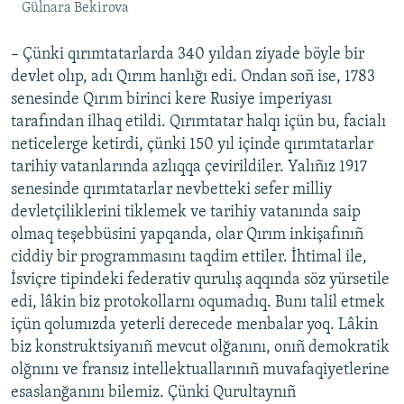
Gülnara Bekirova
– Çünki qırımtatarlarda 340 yıldan ziyade böyle bir
devlet olıp, adı Qırım hanlığı edi. Ondan soñ ise, 1783
senesinde Qırım birinci kere Rusiye imperiyası
tarafından ilhaq etildi. Qırımtatar halqı içün bu, facialı
neticelerge ketirdi, çünki 150 yıl içinde qırımtatarlar
tarihiy vatanlarında azlıqqa çevirildiler. Yalıñız 1917
senesinde qırımtatarlar nevbetteki sefer milliy
devletçiliklerini tiklemek ve tarihiy vatanında saip
olmaq teşebbüsini yapqanda, olar Qırım inkişafınıñ
ciddiy bir programmasını taqdim ettiler. İhtimal ile,
İsviçre tipindeki federativ qurulış aqqında söz yürsetile
edi, lâkin biz protokollarnı oqumadıq. Bunı talil etmek
içün qolumızda yeterli derecede menbalar yoq. Lâkin
biz konstruktsiyanıñ mevcut olğanını, onıñ demokratik
olğnını ve fransız intellektuallarınıñ muvafaqiyetlerine
esaslanğanını bilemiz. Çünki Qurultaynıñ