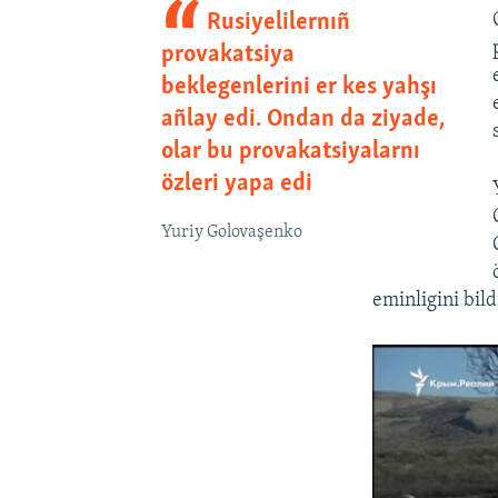
Rusiyelilernıñ
provakatsiya
beklegenlerini er kes yahşı
añlay edi. Ondan da ziyade,
olar bu provakatsiyalarnı
özleri yapa edi
Yuriy Golovaşenko
eminligini bild