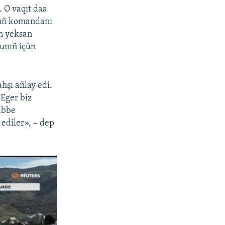
. O vaqıt daa
nıñ komandanı
en yeksan
unıñ içün
hşı añlay edi.
 Eger biz
rabbe
 ediler», – dep