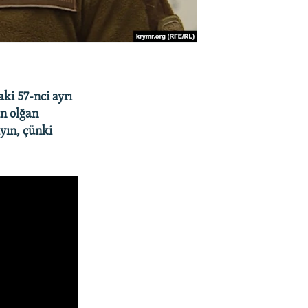
ki 57-nci ayrı
n olğan
yın, çünki