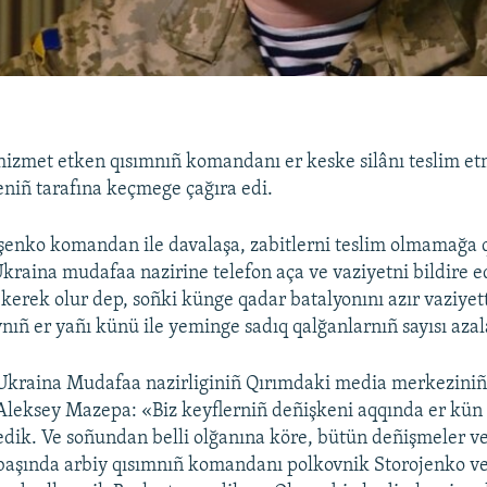
a
izmet etken qısımnıñ komandanı er keske silânı teslim e
eniñ tarafına keçmege çağıra edi.
aşenko komandan ile davalaşa, zabitlerni teslim olmamağa
 Ukraina mudafaa nazirine telefon aça ve vaziyetni bildire 
kerek olur dep, soñki künge qadar batalyonını azır vaziyett
ıñ er yañı künü ile yeminge sadıq qalğanlarnıñ sayısı azal
Ukraina Mudafaa nazirliginiñ Qırımdaki media merkeziniñ
Aleksey Mazepa: «Biz keyflerniñ deñişkeni aqqında er kün
edik. Ve soñundan belli olğanına köre, bütün deñişmeler ve
başında arbiy qısımnıñ komandanı polkovnik Storojenko v