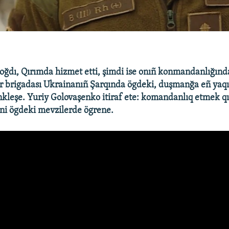
oğdı, Qırımda hizmet etti, şimdi ise onıñ konmandanlığında
r brigadası Ukrainanıñ Şarqında ögdeki, duşmanğa eñ yaqı
kleşe. Yuriy Golovaşenko itiraf ete: komandanlıq etmek qı
yni ögdeki mevzilerde ögrene.