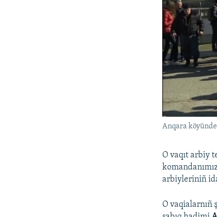
Anqara köyündek
O vaqıt arbiy 
komandanımız t
arbiyleriniñ id
O vaqialarnıñ 
sabıq hadimi
A