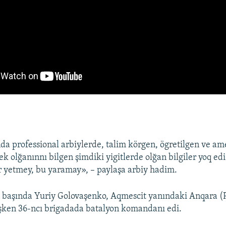
nda professional arbiylerde, talim körgen, ögretilgen ve am
k olğanınnı bilgen şimdiki yigitlerde olğan bilgiler yoq edi
er yetmey, bu yaramay», – paylaşa arbiy hadim.
ñ başında Yuriy Golovaşenko, Aqmescit yanındaki Anqara (
şken 36-ncı brigadada batalyon komandanı edi.