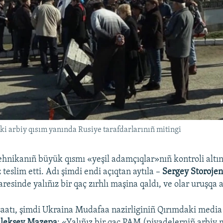
i arbiy qısım yanında Rusiye tarafdarlarınıñ mitingi
tehnikanıñ büyük qısmı «yeşil adamçıqlar»nıñ kontroli altın
eslim etti. Adı şimdi endi açıqtan aytıla –
Sergey Storoje
aresinde yalıñız bir qaç zırhlı maşina qaldı, ve olar uruşqa a
şaatı, şimdi Ukraina Mudafaa nazirliginiñ Qırımdaki medi
leksey Mazepa
: «Yalıñız bir qaç PAM (piyadelerniñ arbiy 