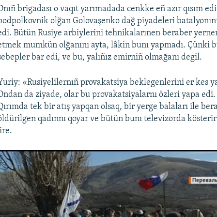
Onıñ brigadası o vaqıt yarımadada cenkke eñ azır qısım edi
podpolkovnik olğan Golovaşenko dağ piyadeleri batalyonı
edi. Bütün Rusiye arbiylerini tehnikalarınen beraber yern
etmek mumkün olğanını ayta, lâkin bunı yapmadı. Çünki b
sebepler bar edi, ve bu, yalıñız emirniñ olmağanı degil.
Yuriy: «Rusiyelilernıñ provakatsiya beklegenlerini er kes ya
Ondan da ziyade, olar bu provakatsiyalarnı özleri yapa edi.
Qırımda tek bir atış yapqan olsaq, bir yerge balaları ile be
öldürilgen qadınnı qoyar ve bütün bunı televizorda kösterir
ire.