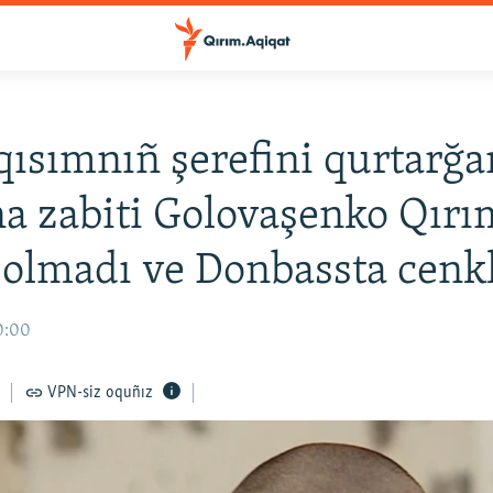
qısımnıñ şerefini qurtarğan
a zabiti Golovaşenko Qır
 olmadı ve Donbassta cenk
0:00
VPN-siz oquñız