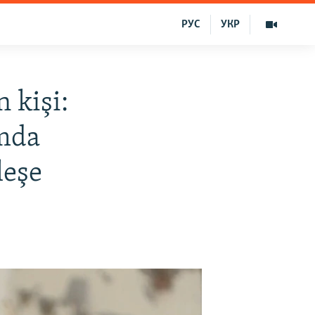
РУС
УКР
 kişi:
ımda
leşe