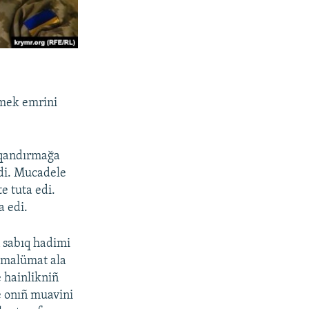
tmek emrini
 qandırmağa
edi. Mucadele
e tuta edi.
a edi.
 sabıq hadimi
 malümat ala
 hainlikniñ
e onıñ muavini