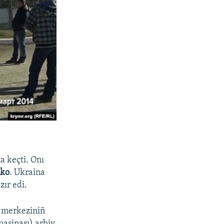
a keçti. Onı
nko
. Ukraina
zır edi.
a merkeziniñ
maşinası) arbiy