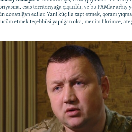
oriyasına, esas territoriyağa çıqarıldı, ve bu PAMlar arbiy y
çün donatılğan ediler. Yani küç ile zapt etmek, qoranı yıqm
a ucüm etmek teşebbüsi yapılğan olsa, menim fikrimce, ateş