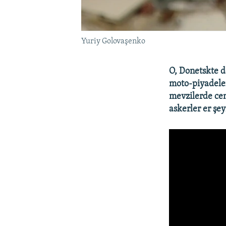
Yuriy Golovaşenko
O, Donetskte d
moto-piyadele
mevzilerde cen
askerler er şe