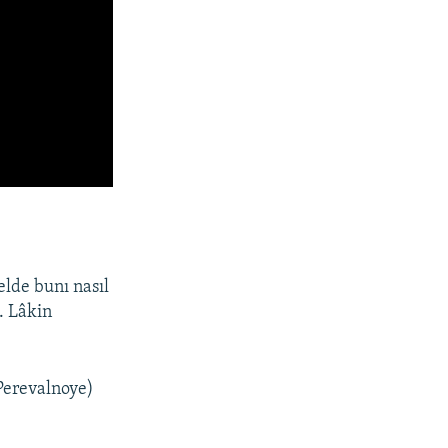
elde bunı nasıl
. Lâkin
Perevalnoye)