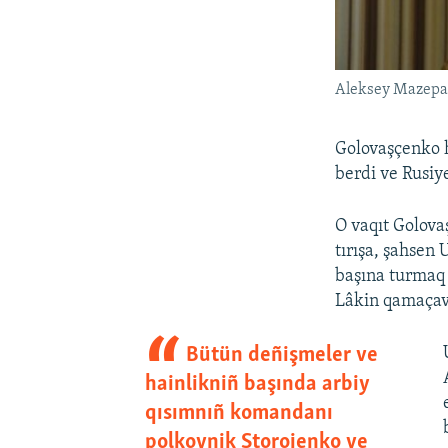
Aleksey Mazep
Golovaşçenko h
berdi ve Rusiy
O vaqıt Golov
tırışa, şahsen
başına turmaq 
Lâkin qamaçavn
Bütün deñişmeler ve
hainlikniñ başında arbiy
qısımnıñ komandanı
polkovnik Storojenko ve