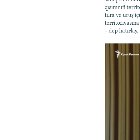
qısımnıñ territ
tura ve uruş i
territoriyasın
– dep hatırlay.