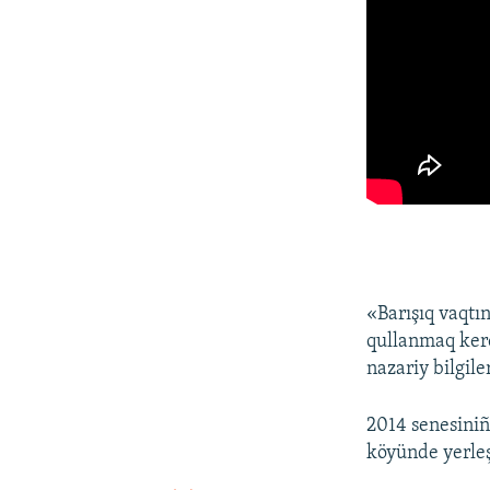
«Barışıq vaqtı
qullanmaq kere
nazariy bilgil
2014 senesini
köyünde yerle