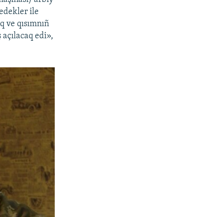
edekler ile
aq ve qısımnıñ
 açılacaq edi»,