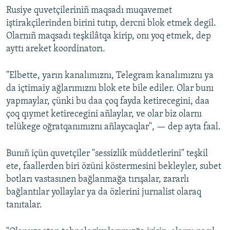
Rusiye quvetçileriniñ maqsadı muqavemet
iştirakçilerinden birini tutıp, dercni blok etmek degil.
Olarnıñ maqsadı teşkilâtqa kirip, onı yoq etmek, dep
ayttı areket koordinatorı.
"Elbette, yarın kanalımıznı, Telegram kanalımıznı ya
da içtimaiy ağlarımıznı blok ete bile ediler. Olar bunı
yapmaylar, çünki bu daa çoq fayda ketirecegini, daa
çoq qıymet ketirecegini añlaylar, ve olar biz olarnı
telükege oğratqanımıznı añlaycaqlar", — dep ayta faal.
Bunıñ içün quvetçiler "sessizlik müddetlerini" teşkil
ete, faallerden biri özüni köstermesini bekleyler, subet
botları vastasınen bağlanmağa tırışalar, zararlı
bağlantılar yollaylar ya da özlerini jurnalist olaraq
tanıtalar.