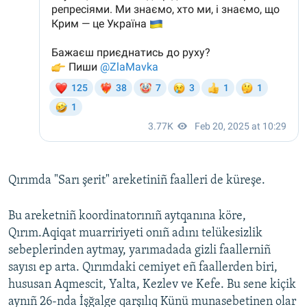
Qırımda "Sarı şerit" areketiniñ faalleri de küreşe.
Bu areketniñ koordinatorınıñ aytqanına köre,
Qırım.Aqiqat muarririyeti onıñ adını telükesizlik
sebeplerinden aytmay, yarımadada gizli faallerniñ
sayısı ep arta. Qırımdaki cemiyet eñ faallerden biri,
hususan Aqmescit, Yalta, Kezlev ve Kefe. Bu sene kiçik
aynıñ 26-nda İşğalge qarşılıq Künü munasebetinen olar