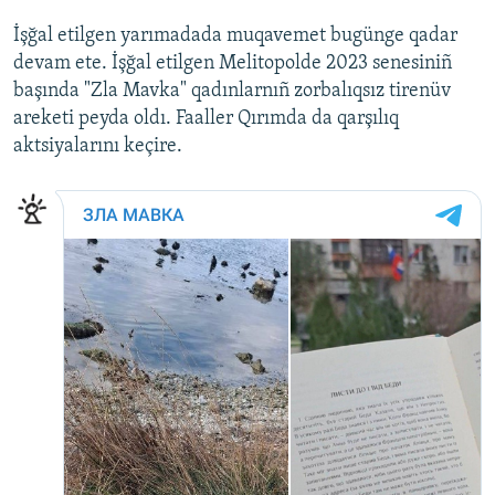
İşğal etilgen yarımadada muqavemet bugünge qadar
devam ete. İşğal etilgen Melitopolde 2023 senesiniñ
başında "Zla Mavka" qadınlarnıñ zorbalıqsız tirenüv
areketi peyda oldı. Faaller Qırımda da qarşılıq
aktsiyalarını keçire.