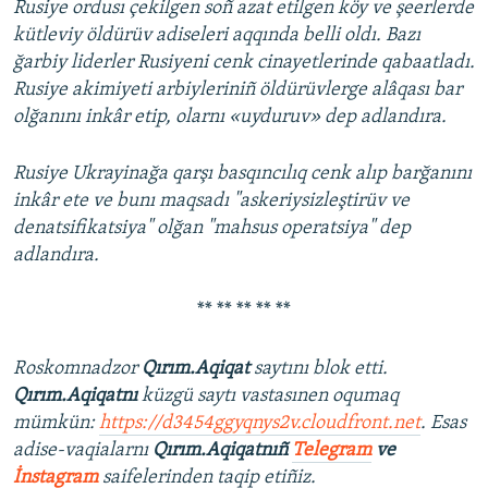
Rusiye ordusı çekilgen soñ azat etilgen köy ve şeerlerde
kütleviy öldürüv adiseleri aqqında belli oldı. Bazı
ğarbiy liderler Rusiyeni cenk cinayetlerinde qabaatladı.
Rusiye akimiyeti arbiyleriniñ öldürüvlerge alâqası bar
olğanını inkâr etip, olarnı «uyduruv» dep adlandıra.
Rusiye Ukrayinağa qarşı basqıncılıq cenk alıp barğanını
inkâr ete ve bunı maqsadı "askeriysizleştirüv ve
denatsifikatsiya" olğan "mahsus operatsiya" dep
adlandıra.
** ** ** ** **
Roskomnadzor
Qırım.Aqiqat
saytını blok etti.
Qırım.Aqiqatnı
küzgü saytı vastasınen oqumaq
mümkün:
https://d3454ggyqnys2v.cloudfront.net
. Esas
adise-vaqialarnı
Qırım.Aqiqatnıñ
Telegram
ve
İnstagram
saifelerinden taqip etiñiz.