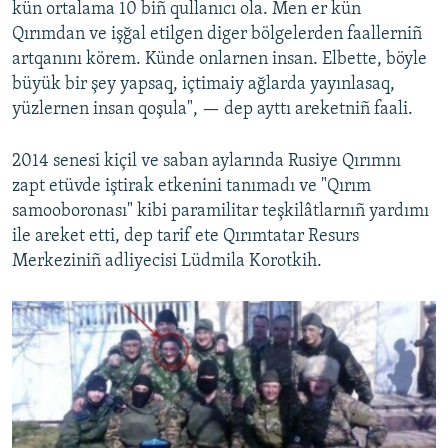
kün ortalama 10 biñ qullanıcı ola. Men er kün
Qırımdan ve işğal etilgen diger bölgelerden faallerniñ
artqanını körem. Künde onlarnen insan. Elbette, böyle
büyük bir şey yapsaq, içtimaiy ağlarda yayınlasaq,
yüzlernen insan qoşula", — dep ayttı areketniñ faali.
2014 senesi kiçil ve saban aylarında Rusiye Qırımnı
zapt etüvde iştirak etkenini tanımadı ve "Qırım
samooboronası" kibi paramilitar teşkilâtlarnıñ yardımı
ile areket etti, dep tarif ete Qırımtatar Resurs
Merkeziniñ adliyecisi Lüdmila Korotkih.