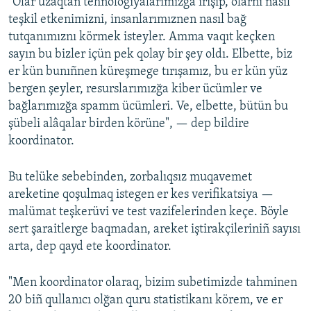
"Olar uzaqtan tehnologiyalarımızğa irişip, olarnı nasıl
teşkil etkenimizni, insanlarımıznen nasıl bağ
tutqanımıznı körmek isteyler. Amma vaqıt keçken
sayın bu bizler içün pek qolay bir şey oldı. Elbette, biz
er kün bunıñnen küreşmege tırışamız, bu er kün yüz
bergen şeyler, resurslarımızğa kiber ücümler ve
bağlarımızğa spamm ücümleri. Ve, elbette, bütün bu
şübeli alâqalar birden körüne", — dep bildire
koordinator.
Bu telüke sebebinden, zorbalıqsız muqavemet
areketine qoşulmaq istegen er kes verifikatsiya —
malümat teşkerüvi ve test vazifelerinden keçe. Böyle
sert şaraitlerge baqmadan, areket iştirakçileriniñ sayısı
arta, dep qayd ete koordinator.
"Men koordinator olaraq, bizim subetimizde tahminen
20 biñ qullanıcı olğan quru statistikanı körem, ve er