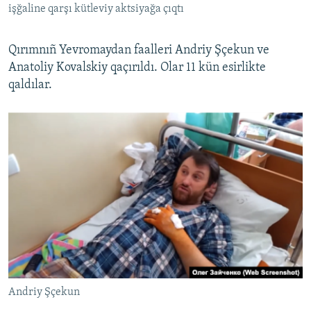
işğaline qarşı kütleviy aktsiyağa çıqtı
Qırımnıñ Yevromaydan faalleri Andriy Şçekun ve
Anatoliy Kovalskiy qaçırıldı. Olar 11 kün esirlikte
qaldılar.
Andriy Şçekun