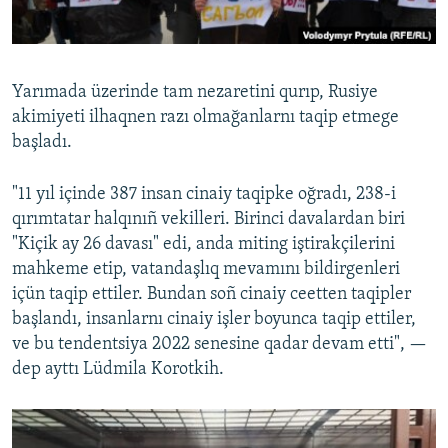
Yarımada üzerinde tam nezaretini qurıp, Rusiye
akimiyeti ilhaqnen razı olmağanlarnı taqip etmege
başladı.
"11 yıl içinde 387 insan cinaiy taqipke oğradı, 238-i
qırımtatar halqınıñ vekilleri. Birinci davalardan biri
"Kiçik ay 26 davası" edi, anda miting iştirakçilerini
mahkeme etip, vatandaşlıq mevamını bildirgenleri
içün taqip ettiler. Bundan soñ cinaiy ceetten taqipler
başlandı, insanlarnı cinaiy işler boyunca taqip ettiler,
ve bu tendentsiya 2022 senesine qadar devam etti", —
dep ayttı Lüdmila Korotkih.