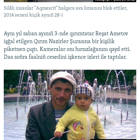
Silâlı insanlar "Aqmescit" halqara ava limanını blok ettiler,
2014 senesi kiçik aynıñ 28-i
Aynı yıl saban ayınıñ 3-nde qırımtatar Reşat Ametov
işğal etilgen Qırım Nazirler Şurasına bir kişilik
piketnen çıqtı. Kameralar onı hırsızlağanını qayd etti.
Daa soñra faalniñ cesedini işkence izleri ile taptılar.