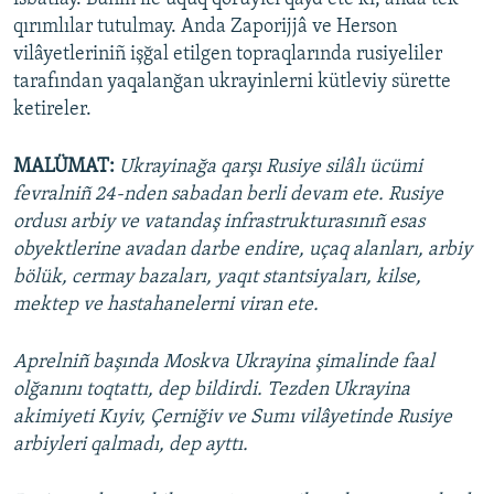
qırımlılar tutulmay. Anda Zaporijjâ ve Herson
vilâyetleriniñ işğal etilgen topraqlarında rusiyeliler
tarafından yaqalanğan ukrayinlerni kütleviy sürette
ketireler.
MALÜMAT:
Ukrayinağa qarşı Rusiye silâlı ücümi
fevralniñ 24-nden sabadan berli devam ete. Rusiye
ordusı arbiy ve vatandaş infrastrukturasınıñ esas
obyektlerine avadan darbe endire, uçaq alanları, arbiy
bölük, cermay bazaları, yaqıt stantsiyaları, kilse,
mektep ve hastahanelerni viran ete.
Aprelniñ başında Moskva Ukrayina şimalinde faal
olğanını toqtattı, dep bildirdi. Tezden Ukrayina
akimiyeti Kıyiv, Çerniğiv ve Sumı vilâyetinde Rusiye
arbiyleri qalmadı, dep ayttı.