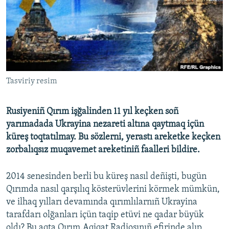
Русский
Українською
QOŞULIÑIZ!
Tasviriy resim
Rusiyeniñ Qırım işğalinden 11 yıl keçken soñ
RFE/RS bütün saytları
yarımadada Ukrayina nezareti altına qaytmaq içün
küreş toqtatılmay. Bu sözlerni, yerastı areketke keçken
zorbalıqsız muqavemet areketiniñ faalleri bildire.
2014 senesinden berli bu küreş nasıl deñişti, bugün
Qırımda nasıl qarşılıq kösterüvlerini körmek mümkün,
ve ilhaq yılları devamında qırımlılarnıñ Ukrayina
tarafdarı olğanları içün taqip etüvi ne qadar büyük
oldı? Bu aqta Qırım.Aqiqat Radiosınıñ efirinde alıp