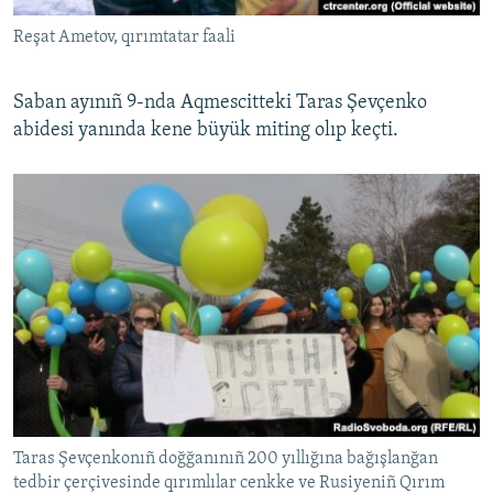
Reşat Ametov, qırımtatar faali
Saban ayınıñ 9-nda Aqmescitteki Taras Şevçenko
abidesi yanında kene büyük miting olıp keçti.
Taras Şevçenkonıñ doğğanınıñ 200 yıllığına bağışlanğan
tedbir çerçivesinde qırımlılar cenkke ve Rusiyeniñ Qırım