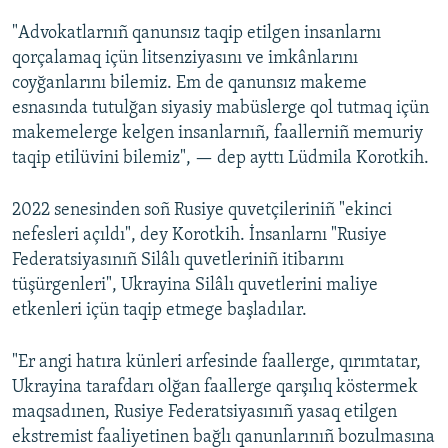
"Advokatlarnıñ qanunsız taqip etilgen insanlarnı
qorçalamaq içün litsenziyasını ve imkânlarını
coyğanlarını bilemiz. Em de qanunsız makeme
esnasında tutulğan siyasiy mabüslerge qol tutmaq içün
makemelerge kelgen insanlarnıñ, faallerniñ memuriy
taqip etilüvini bilemiz", — dep ayttı Lüdmila Korotkih.
2022 senesinden soñ Rusiye quvetçileriniñ "ekinci
nefesleri açıldı", dey Korotkih. İnsanlarnı "Rusiye
Federatsiyasınıñ Silâlı quvetleriniñ itibarını
tüşürgenleri", Ukrayina Silâlı quvetlerini maliye
etkenleri içün taqip etmege başladılar.
"Er angi hatıra künleri arfesinde faallerge, qırımtatar,
Ukrayina tarafdarı olğan faallerge qarşılıq köstermek
maqsadınen, Rusiye Federatsiyasınıñ yasaq etilgen
ekstremist faaliyetinen bağlı qanunlarınıñ bozulmasına