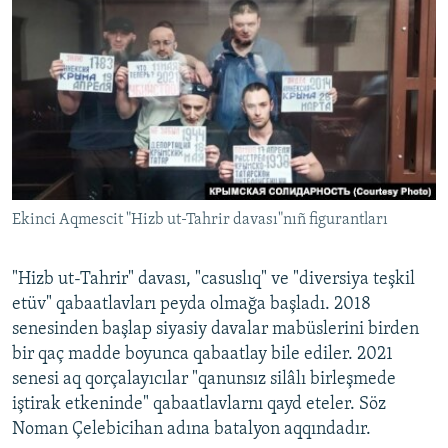
Ekinci Aqmescit "Hizb ut-Tahrir davası"nıñ figurantları
"Hizb ut-Tahrir" davası, "casuslıq" ve "diversiya teşkil
etüv" qabaatlavları peyda olmağa başladı. 2018
senesinden başlap siyasiy davalar mabüslerini birden
bir qaç madde boyunca qabaatlay bile ediler. 2021
senesi aq qorçalayıcılar "qanunsız silâlı birleşmede
iştirak etkeninde" qabaatlavlarnı qayd eteler. Söz
Noman Çelebicihan adına batalyon aqqındadır.