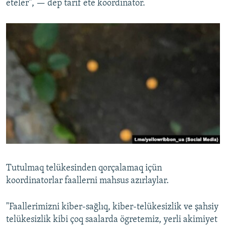
eteler", — dep tarif ete koordinator.
Tutulmaq telükesinden qorçalamaq içün
koordinatorlar faallerni mahsus azırlaylar.
"Faallerimizni kiber-sağlıq, kiber-telükesizlik ve şahsiy
telükesizlik kibi çoq saalarda ögretemiz, yerli akimiyet