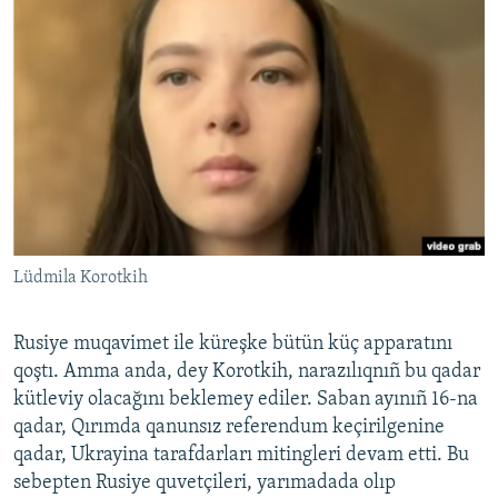
Lüdmila Korotkih
Rusiye muqavimet ile küreşke bütün küç apparatını
qoştı. Amma anda, dey Korotkih, narazılıqnıñ bu qadar
kütleviy olacağını beklemey ediler. Saban ayınıñ 16-na
qadar, Qırımda qanunsız referendum keçirilgenine
qadar, Ukrayina tarafdarları mitingleri devam etti. Bu
sebepten Rusiye quvetçileri, yarımadada olıp