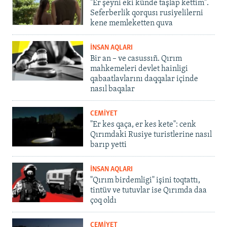
"Er şeyni eki künde taşlap kettim".
Seferberlik qorqusı rusiyelilerni
kene memleketten quva
İNSAN AQLARI
Bir an – ve casussıñ. Qırım
mahkemeleri devlet hainligi
qabaatlavlarını daqqalar içinde
nasıl baqalar
CEMİYET
"Er kes qaça, er kes kete": cenk
Qırımdaki Rusiye turistlerine nasıl
barıp yetti
İNSAN AQLARI
"Qırım birdemligi" işini toqtattı,
tintüv ve tutuvlar ise Qırımda daa
çoq oldı
CEMİYET