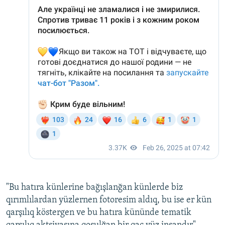
"Bu hatıra künlerine bağışlanğan künlerde biz
qırımlılardan yüzlernen fotoresim aldıq, bu ise er kün
qarşılıq köstergen ve bu hatıra kününde tematik