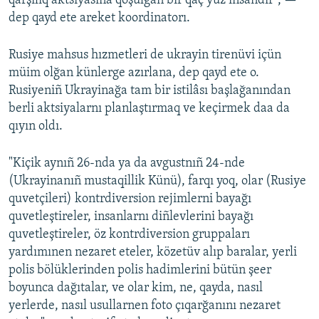
qarşılıq aktsiyasına qoşulğan bir qaç yüz insandır", —
dep qayd ete areket koordinatorı.
Rusiye mahsus hızmetleri de ukrayin tirenüvi içün
müim olğan künlerge azırlana, dep qayd ete o.
Rusiyeniñ Ukrayinağa tam bir istilâsı başlağanından
berli aktsiyalarnı planlaştırmaq ve keçirmek daa da
qıyın oldı.
"Kiçik aynıñ 26-nda ya da avgustnıñ 24-nde
(Ukrayinanıñ mustaqillik Künü), farqı yoq, olar (Rusiye
quvetçileri) kontrdiversion rejimlerni bayağı
quvetleştireler, insanlarnı diñlevlerini bayağı
quvetleştireler, öz kontrdiversion gruppaları
yardımınen nezaret eteler, közetüv alıp baralar, yerli
polis bölüklerinden polis hadimlerini bütün şeer
boyunca dağıtalar, ve olar kim, ne, qayda, nasıl
yerlerde, nasıl usullarnen foto çıqarğanını nezaret