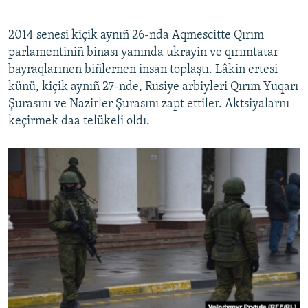
2014 senesi kiçik aynıñ 26-nda Aqmescitte Qırım
parlamentiniñ binası yanında ukrayin ve qırımtatar
bayraqlarınen biñlernen insan toplaştı. Lâkin ertesi
künü, kiçik aynıñ 27-nde, Rusiye arbiyleri Qırım Yuqarı
Şurasını ve Nazirler Şurasını zapt ettiler. Aktsiyalarnı
keçirmek daa telükeli oldı.