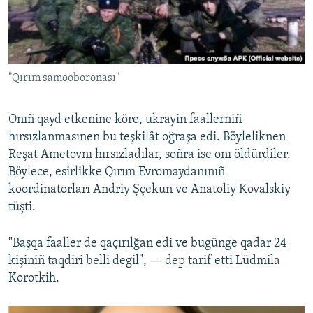
"Qırım samooboronası"
Onıñ qayd etkenine köre, ukrayin faallerniñ
hırsızlanmasınen bu teşkilât oğraşa edi. Böyleliknen
Reşat Ametovnı hırsızladılar, soñra ise onı öldürdiler.
Böylece, esirlikke Qırım Evromaydanınıñ
koordinatorları Andriy Şçekun ve Anatoliy Kovalskiy
tüşti.
"Başqa faaller de qaçırılğan edi ve bugünge qadar 24
kişiniñ taqdiri belli degil", — dep tarif etti Lüdmila
Korotkih.