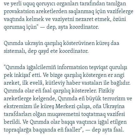
ve yerli uquq qoruyıcı organları tarafından tanılğan
provakatsion areketlerden saqlanmaq içün vazifelerge
vaqtında kelmek ve vaziyetni nezaret etmek, özüni
qorumaq içün" — dep, ayta koordinator.
Qırımda ukrayin qarşılıq kösterüvinen küreş daa
sistemalı, dep qayd ete koordinator.
"Qırımda işğalcilerniñ informatsion teşviqat qurulışı
pek inkişaf etti. Ve bizge qarşılıq köstergen er angi
areket, ilk evelâ, kütleviy haber vastaları ile bağlıdır.
Qırımda olar eñ faal qarşılıq köstereler. Fizikiy
areketlerge kelgende, Qırımda eñ büyük terrorizm ve
ekstremizm ile küreş Merkezi çalışa, oña Ukrayina
tarafdarları olğan muqavemetni toqtatmaq vazifesi
berildi. Ve Qırımda olar başqa vaqtınca işğal etilgen
topraqlarğa baqqanda eñ faaller", — dep ayta faal.