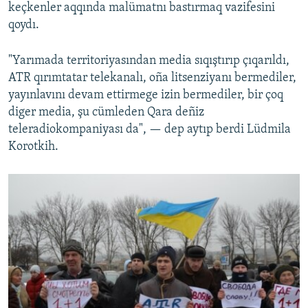
keçkenler aqqında malümatnı bastırmaq vazifesini
qoydı.
"Yarımada territoriyasından media sıqıştırıp çıqarıldı,
ATR qırımtatar telekanalı, oña litsenziyanı bermediler,
yayınlavını devam ettirmege izin bermediler, bir çoq
diger media, şu cümleden Qara deñiz
teleradiokompaniyası da", — dep aytıp berdi Lüdmila
Korotkih.