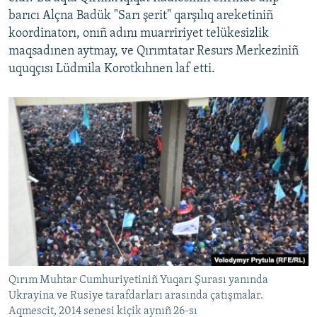
barıcı Alçna Badük "Sarı şerit" qarşılıq areketiniñ
koordinatorı, onıñ adını muarririyet telükesizlik
maqsadınen aytmay, ve Qırımtatar Resurs Merkeziniñ
uquqçısı Lüdmila Korotkıhnen laf etti.
Qırım Muhtar Cumhuriyetiniñ Yuqarı Şurası yanında
Ukrayina ve Rusiye tarafdarları arasında çatışmalar.
Aqmescit, 2014 senesi kiçik aynıñ 26-sı