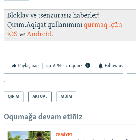
Bloklav ve tsenzurasız haberler!
Qırım.Aqiqat qullanımını
qurmaq içün
iOS
ve
Android
.
Paylaşmaq
VPN-siz oquñız
Follow us
*
QIRIM
AKTUAL
MÜİM
Oqumağa devam etiñiz
CEMİYET