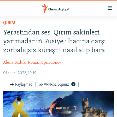
Link
açıqlığı
Esas
QIRIM
mündericege
HABERLER
Yerastından ses. Qırım sakinleri
qaytmaq
SİYASET
Baş
yarımadanıñ Rusiye ilhaqına qarşı
İQTİSADİYAT
navigatsiyağa
zorbalıqsız küreşni nasıl alıp bara
qaytmaq
CEMİYET
Qıdıruvğa
Alena Badük
Roman Spiridonov
MEDENİYET
qaytmaq
01 mart 2025, 19:19
İNSAN AQLARI
VİDEO
Paylaşmaq
VPN-siz oquñız
SÜRET
BLOGLAR
FİKİR