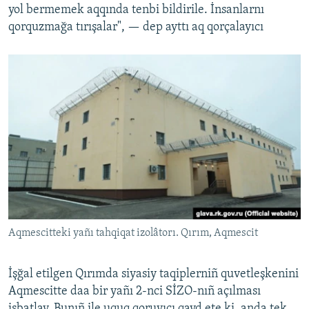
yol bermemek aqqında tenbi bildirile. İnsanlarnı
qorquzmağa tırışalar", — dep ayttı aq qorçalayıcı
Aqmescitteki yañı tahqiqat izolâtorı. Qırım, Aqmescit
İşğal etilgen Qırımda siyasiy taqiplerniñ quvetleşkenini
Aqmescitte daa bir yañı 2-nci SİZO-nıñ açılması
isbatlay. Bunıñ ile uquq qoruyıcı qayd ete ki, anda tek