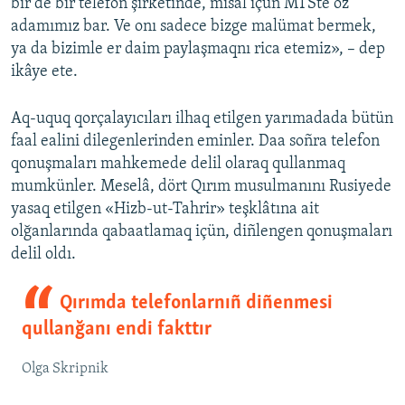
bir de bir telefon şirketinde, misal içün MTSte öz
adamımız bar. Ve onı sadece bizge malümat bermek,
ya da bizimle er daim paylaşmaqnı rica etemiz», – dep
ikâye ete.
Aq-uquq qorçalayıcıları ilhaq etilgen yarımadada bütün
faal ealini dilegenlerinden eminler. Daa soñra telefon
qonuşmaları mahkemede delil olaraq qullanmaq
mumkünler. Meselâ, dört Qırım musulmanını Rusiyede
yasaq etilgen «Hizb-ut-Tahrir» teşklâtına ait
olğanlarında qabaatlamaq içün, diñlengen qonuşmaları
delil oldı.
Qırımda telefonlarnıñ diñenmesi
qullanğanı endi fakttır
Olga Skripnik