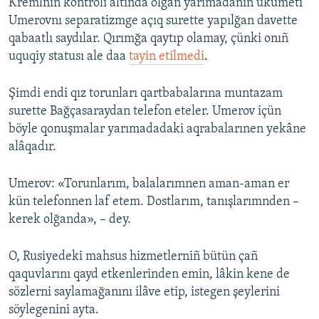
Kremlniñ kontroli altında olğan yarımadanıñ ukümeti
Umerovnı separatizmge açıq surette yapılğan davette
qabaatlı saydılar. Qırımğa qaytıp olamay, çünki onıñ
uquqiy statusı ale daa
tayin etilmedi
.
Şimdi endi qız torunları qartbabalarına muntazam
surette Bağçasaraydan telefon eteler. Umerov içün
böyle qonuşmalar yarımadadaki aqrabalarınen yekâne
alâqadır.
Umerov: «Torunlarım, balalarımnen aman-aman er
kün telefonnen laf etem. Dostlarım, tanışlarımnden –
kerek olğanda», – dey.
O, Rusiyedeki mahsus hizmetlerniñ bütün çañ
qaquvlarını qayd etkenlerinden emin, lâkin kene de
sözlerni saylamağanını ilâve etip, istegen şeylerini
söylegenini ayta.