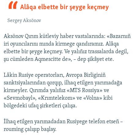
Alâqa elbette bir şeyge keçmey
Sergey Aksönov
Aksönov Qırım kütleviy haber vastalarında: «Bazarnıñ
iri oyuncılarını mında kirmege qandıramız. Alâqa
elbette bir şeyge keçmey. Ve yalıñız trassalarda degil,
şu cümleden Aqmescitte de», – dep şikâyet ete.
Lâkin Rusiye operatorları, Avropa Birliginiñ
sanktsiyalarından qorqıp, ilhaq etilgen yarımadağa
kirmeyler. Qırımda yalıñız «MTS Rossiya» ve
«Sevmobayl», «Krımtelekom» ve «Volna» kibi
bölgedeki ufaq şirketleri çalışa.
İlhaq etilgen yarımadadan Rusiyege telefon etseñ –
rouming çalışıp başlay.