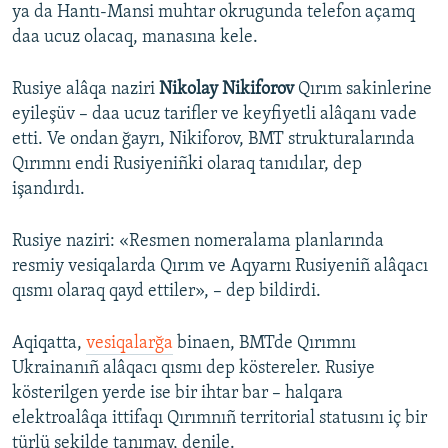
ya da Hantı-Mansi muhtar okrugunda telefon açamq
daa ucuz olacaq, manasına kele.
Rusiye alâqa naziri
Nikolay Nikiforov
Qırım sakinlerine
eyileşüv – daa ucuz tarifler ve keyfiyetli alâqanı vade
etti. Ve ondan ğayrı, Nikiforov, BMT strukturalarında
Qırımnı endi Rusiyeniñki olaraq tanıdılar, dep
işandırdı.
Rusiye naziri: «Resmen nomeralama planlarında
resmiy vesiqalarda Qırım ve Aqyarnı Rusiyeniñ alâqacı
qısmı olaraq qayd ettiler», – dep bildirdi.
Aqiqatta,
vesiqalarğa
binaen, BMTde Qırımnı
Ukrainanıñ alâqacı qısmı dep köstereler. Rusiye
kösterilgen yerde ise bir ihtar bar – halqara
elektroalâqa ittifaqı Qırımnıñ territorial statusını iç bir
türlü şekilde tanımay, denile.