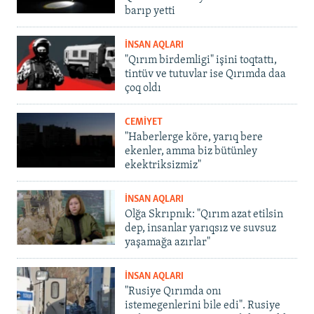
barıp yetti
İNSAN AQLARI
"Qırım birdemligi" işini toqtattı,
tintüv ve tutuvlar ise Qırımda daa
çoq oldı
CEMİYET
"Haberlerge köre, yarıq bere
ekenler, amma biz bütünley
ekektriksizmiz"
İNSAN AQLARI
Olğa Skrıpnık: "Qırım azat etilsin
dep, insanlar yarıqsız ve suvsuz
yaşamağa azırlar"
İNSAN AQLARI
"Rusiye Qırımda onı
istemegenlerini bile edi". Rusiye