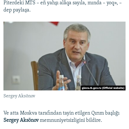
Piterdeki MTS – eñ yahşı alâqa sayıla, mında – yoq», –
dep paylaşa.
Sergey Aksönov
Ve atta Moskva tarafından tayin etilgen Qırım başlığı
Sergey Aksönov
memnuniyetsizligini bildire.