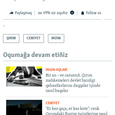
Paylaşmaq
VPN-siz oquñız
Follow us
*
QIRIM
CEMİYET
MÜİM
Oqumağa devam etiñiz
İNSAN AQLARI
Bir an – ve casussıñ. Qırım
mahkemeleri devlet hainligi
qabaatlavlarını daqqalar içinde
nasıl baqalar
CEMİYET
"Er kes qaça, er kes kete": cenk
Qırımdaki Rusiye turistlerine nasıl