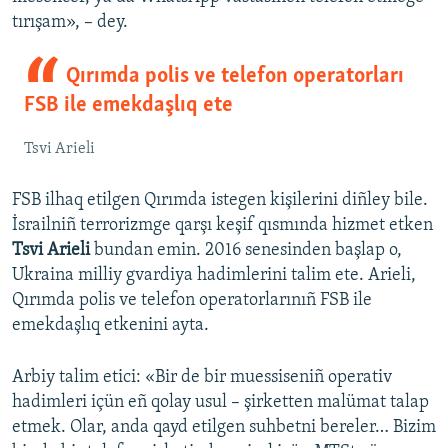
tırışam», – dey.
Qırımda polis ve telefon operatorları
FSB ile emekdaşlıq ete
Tsvi Arieli
FSB ilhaq etilgen Qırımda istegen kişilerini diñley bile.
İsrailniñ terrorizmge qarşı keşif qısmında hizmet etken
Tsvi Arieli
bundan emin. 2016 senesinden başlap o,
Ukraina milliy gvardiya hadimlerini talim ete. Arieli,
Qırımda polis ve telefon operatorlarınıñ FSB ile
emekdaşlıq etkenini ayta.
Arbiy talim etici: «Bir de bir muessiseniñ operativ
hadimleri içün eñ qolay usul – şirketten malümat talap
etmek. Olar, anda qayd etilgen suhbetni bereler… Bizim