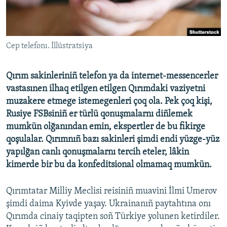
Русский
Українською
Cep telefonı. İllüstratsiya
QOŞULIÑIZ!
Qırım sakinleriniñ telefon ya da internet-messencerler
vastasınen ilhaq etilgen etilgen Qırımdaki vaziyetni
muzakere etmege istemegenleri çoq ola. Pek çoq kişi,
RFE/RS bütün saytları
Rusiye FSBsiniñ er türlü qonuşmalarnı diñlemek
mumkün olğanından emin, ekspertler de bu fikirge
qoşulalar. Qırımnıñ bazı sakinleri şimdi endi yüzge-yüz
yapılğan canlı qonuşmalarnı tercih eteler, lâkin
kimerde bir bu da konfeditsional olmamaq mumkün.
Qırımtatar Milliy Meclisi reisiniñ muavini İlmi Umerov
şimdi daima Kyivde yaşay. Ukrainanıñ paytahtına onı
Qırımda cinaiy taqipten soñ Türkiye yolunen ketirdiler.