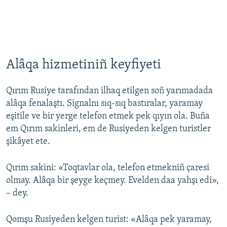
Alâqa hizmetiniñ keyfiyeti
Qırım Rusiye tarafından ilhaq etilgen soñ yarımadada
alâqa fenalaştı. Signalnı sıq-sıq bastıralar, yaramay
eşitile ve bir yerge telefon etmek pek qıyın ola. Buña
em Qırım sakinleri, em de Rusiyeden kelgen turistler
şikâyet ete.
Qırım sakini: «Toqtavlar ola, telefon etmekniñ çaresi
olmay. Alâqa bir şeyge keçmey. Evelden daa yahşı edi»,
– dey.
Qomşu Rusiyeden kelgen turist: «Alâqa pek yaramay,