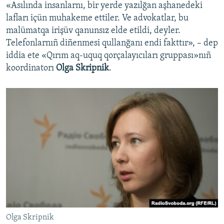
«Asılında insanlarnı, bir yerde yazılğan aşhanedeki
lafları içün muhakeme ettiler. Ve advokatlar, bu
malümatqa irişüv qanunsız elde etildi, deyler.
Telefonlarnıñ diñenmesi qullanğanı endi fakttır», – dep
iddia ete «Qırım aq-uquq qorçalayıcıları gruppası»nıñ
koordinatorı
Olga Skripnik
.
Olga Skripnik