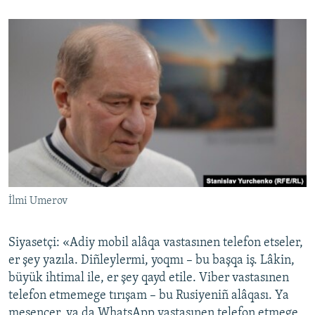
İlmi Umerov
Siyasetçi: «Adiy mobil alâqa vastasınen telefon etseler,
er şey yazıla. Diñleylermi, yoqmı – bu başqa iş. Lâkin,
büyük ihtimal ile, er şey qayd etile. Viber vastasınen
telefon etmemege tırışam – bu Rusiyeniñ alâqası. Ya
mesencer, ya da WhatsApp vastasınen telefon etmege