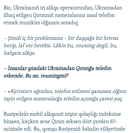
Biz, Ukrainanıñ iri alâqa operatorından, Ukrainadan
ilhaq etilgen Qırımnıñ nomeralarına nasıl telefon
etmek mumkün olğanını soradıq:
– Şimdi iç bir problemasız – bir daqqağa bir hrivna
berip, laf ete beriñiz. Lâkin bu, rouming degil, bu,
halqara alâqa.
– İnsanlar qıtadaki Ukrainadan Qırımğa telefon
etkende. Bu ne, roumingmi?
– «Kyivstar» ağından, telefon etilmesi qanunsız olğanı
tayin etilgen nomeralarğa telefon açmağa çaresi yoq.
Rusiyedeki mobil alâqanıñ irişüv qolaylığı indeksine
binaen, keçken sene Qırım seksen dört yerden 67-
ncisinde edi. Bu, qomşu Rusiyeniñ Sahalin vilâyetinde