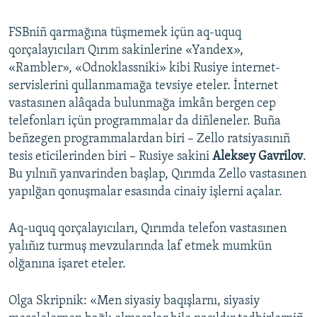
FSBniñ qarmağına tüşmemek içün aq-uquq
qorçalayıcıları Qırım sakinlerine «Yandex»,
«Rambler», «Odnoklassniki» kibi Rusiye internet-
servislerini qullanmamağa tevsiye eteler. İnternet
vastasınen alâqada bulunmağa imkân bergen cep
telefonları içün programmalar da diñleneler. Buña
beñzegen programmalardan biri – Zello ratsiyasınıñ
tesis eticilerinden biri – Rusiye sakini
Aleksey Gavrilov
.
Bu yılnıñ yanvarinden başlap, Qırımda Zello vastasınen
yapılğan qonuşmalar esasında cinaiy işlerni açalar.
Aq-uquq qorçalayıcıları, Qırımda telefon vastasınen
yalıñız turmuş mevzularında laf etmek mumkün
olğanına işaret eteler.
Olga Skripnik: «Men siyasiy baqışlarnı, siyasiy