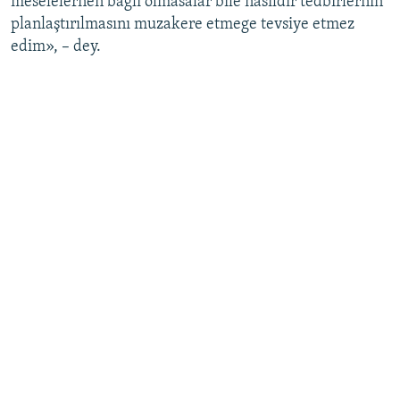
meselelernen bağlı olmasalar bile nasıldır tedbirlerniñ
planlaştırılmasını muzakere etmege tevsiye etmez
edim», – dey.