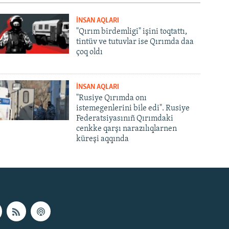
İNSAN AQLARI
"Qırım birdemligi" işini toqtattı,
tintüv ve tutuvlar ise Qırımda daa
çoq oldı
İNSAN AQLARI
"Rusiye Qırımda onı
istemegenlerini bile edi". Rusiye
Federatsiyasınıñ Qırımdaki
cenkke qarşı narazılıqlarnen
küreşi aqqında