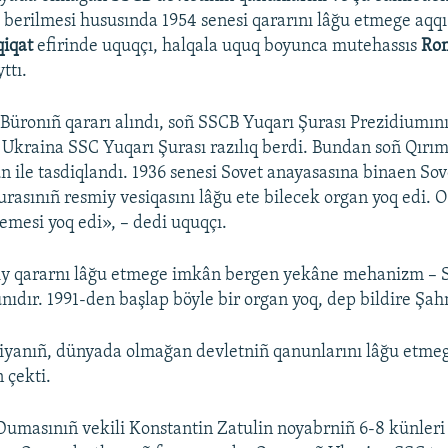
 berilmesi hususında 1954 senesi qararını lâğu etmege aqqı
qiqat
efirinde uquqçı, halqala uquq boyunca mutehassıs
Ro
ttı.
 Büronıñ qararı alındı, soñ SSCB Yuqarı Şurası Prezidiumın
a Ukraina SSC Yuqarı Şurası razılıq berdi. Bundan soñ Qırım
n ile tasdiqlandı. 1936 senesi Sovet anayasasına binaen Sov
rasınıñ resmiy vesiqasını lâğu ete bilecek organ yoq edi. 
mesi yoq edi», – dedi uquqçı.
miy qararnı lâğu etmege imkân bergen yekâne mehanizm – 
nıdır. 1991-den başlap böyle bir organ yoq, dep bildire Şa
iyanıñ, dünyada olmağan devletniñ qanunlarını lâğu etmeg
 çekti.
Dumasınıñ vekili Konstantin Zatulin noyabrniñ 6-8 künleri