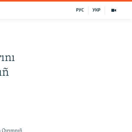
РУС
УКР
ını
ıñ
n Qırımnıñ