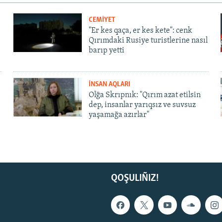
CEMİYET
"Er kes qaça, er kes kete": cenk
Qırımdaki Rusiye turistlerine nasıl
barıp yetti
İNSAN AQLARI
Olğa Skrıpnık: "Qırım azat etilsin
dep, insanlar yarıqsız ve suvsuz
yaşamağa azırlar"
QOŞULIÑIZ!