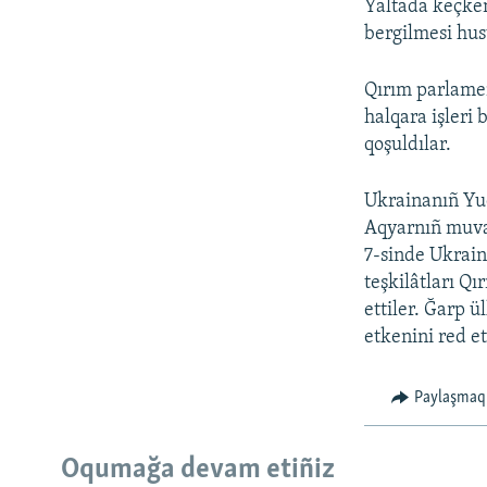
Yaltada keçken
bergilmesi hus
Qırım parlamen
halqara işleri
qoşuldılar.
Ukrainanıñ Yuq
Aqyarnıñ muvaq
7-sinde Ukrain
teşkilâtları Qı
ettiler. Ğarp ü
etkenini red et
Paylaşmaq
Oqumağa devam etiñiz