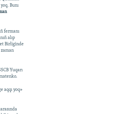
 yoq. Bunı
man
ıñ fermanı
nıñ alıp
et Birliginde
O zaman
SSCB Yuqarı
hmatenko.
e aqqı yoq»
 arasında