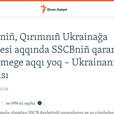
niñ, Qırımnıñ Ukrainağa
esi aqqında SSCBniñ qarar
tmege aqqı yoq – Ukrainan
sı
22:28
VPN-siz oquñız
nyada olmağan SSCB devletiniñ qanunlarını ve şu cümlede