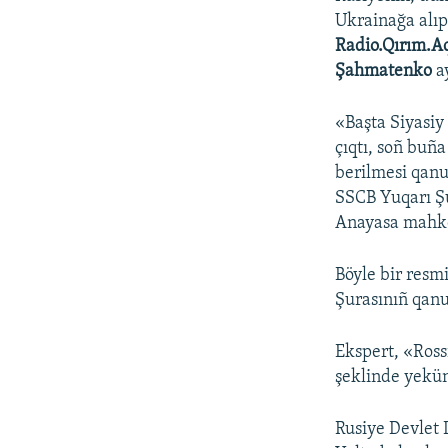
Ukrainağa alıp
Radio.Qırım.A
Şahmatenko
ay
«Başta Siyasiy
çıqtı, soñ buñ
berilmesi qanu
SSCB Yuqarı Şu
Anayasa mahke
Böyle bir res
Şurasınıñ qanu
Ekspert, «Ross
şeklinde yekün
Rusiye Devlet 