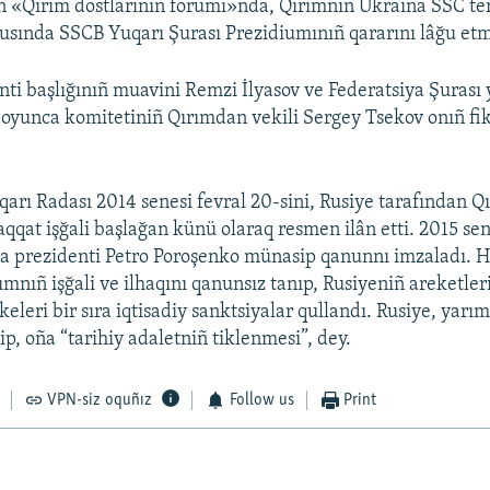
 «Qırım dostlarınıñ forumı»nda, Qırımnıñ Ukraina SSC ter
usında SSCB Yuqarı Şurası Prezidiumınıñ qararını lâğu etme
ti başlığınıñ muavini Remzi İlyasov ve Federatsiya Şurası
 boyunca komitetiniñ Qırımdan vekili Sergey Tsekov onıñ fi
arı Radası 2014 senesi fevral 20-sini, Rusiye tarafından Q
qat işğali başlağan künü olaraq resmen ilân etti. 2015 se
a prezidenti Petro Poroşenko münasip qanunnı imzaladı. 
rımnıñ işğali ve ilhaqını qanunsız tanıp, Rusiyeniñ areketler
lkeleri bir sıra iqtisadiy sanktsiyalar qullandı. Rusiye, yarı
ip, oña “tarihiy adaletniñ tiklenmesi”, dey.
VPN-siz oquñız
Follow us
Print