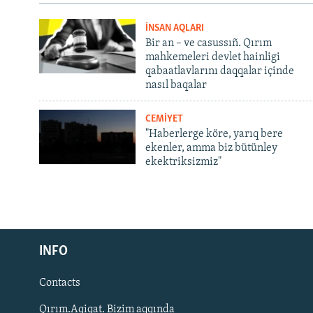
İNSAN AQLARI
Bir an – ve casussıñ. Qırım
mahkemeleri devlet hainligi
qabaatlavlarını daqqalar içinde
nasıl baqalar
CEMİYET
"Haberlerge köre, yarıq bere
ekenler, amma biz bütünley
ekektriksizmiz"
Русский
Українською
INFO
Contacts
QOŞULIÑIZ!
Qırım.Aqiqat. Bizim aqqında