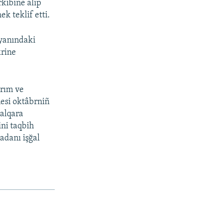
kibine alıp
k teklif etti.
 yanındaki
krine
ırım ve
nesi oktâbrniñ
Halqara
ini taqbih
madanı işğal