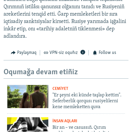
Qırımnıñ istilâsı qanunsız olğanını tanıdı ve Rusiyeniñ
areketlerini tenqid etti. Ğarp memleketleri bir sıra
iqtisadiy sanktsiyalar kirsetti. Rusiye yarımada işğalini
inkâr etip, onı «tarihiy adaletniñ tiklenmesi» dep
adlandıra.
Paylaşmaq
VPN-siz oquñız
Follow us
Oqumağa devam etiñiz
CEMİYET
"Er şeyni eki künde taşlap kettim".
Seferberlik qorqusı rusiyelilerni
kene memleketten quva
İNSAN AQLARI
Bir an – ve casussıñ. Qırım