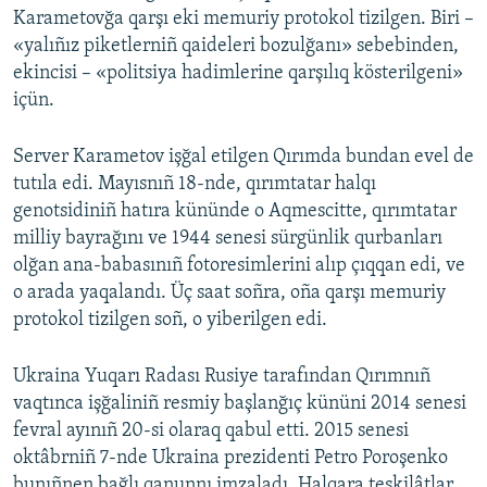
Karametovğa qarşı eki memuriy protokol tizilgen. Biri –
«yalıñız piketlerniñ qaideleri bozulğanı» sebebinden,
ekincisi – «politsiya hadimlerine qarşılıq kösterilgeni»
içün.
Server Karametov işğal etilgen Qırımda bundan evel de
tutıla edi. Mayısnıñ 18-nde, qırımtatar halqı
genotsidiniñ hatıra kününde o Aqmescitte, qırımtatar
milliy bayrağını ve 1944 senesi sürgünlik qurbanları
olğan ana-babasınıñ fotoresimlerini alıp çıqqan edi, ve
o arada yaqalandı. Üç saat soñra, oña qarşı memuriy
protokol tizilgen soñ, o yiberilgen edi.
Ukraina Yuqarı Radası Rusiye tarafından Qırımnıñ
vaqtınca işğaliniñ resmiy başlanğıç kününi 2014 senesi
fevral ayınıñ 20-si olaraq qabul etti. 2015 senesi
oktâbrniñ 7-nde Ukraina prezidenti Petro Poroşenko
bunıñnen bağlı qanunnı imzaladı. Halqara teşkilâtlar