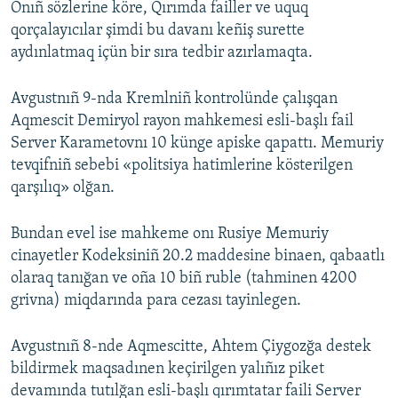
Onıñ sözlerine köre, Qırımda failler ve uquq
qorçalayıcılar şimdi bu davanı keñiş surette
aydınlatmaq içün bir sıra tedbir azırlamaqta.
Avgustnıñ 9-nda Kremlniñ kontrolünde çalışqan
Aqmescit Demiryol rayon mahkemesi esli-başlı fail
Server Karametovnı 10 künge apiske qapattı. Memuriy
tevqifniñ sebebi «politsiya hatimlerine kösterilgen
qarşılıq» olğan.
Bundan evel ise mahkeme onı Rusiye Memuriy
cinayetler Kodeksiniñ 20.2 maddesine binaen, qabaatlı
olaraq tanığan ve oña 10 biñ ruble (tahminen 4200
grivna) miqdarında para cezası tayinlegen.
Avgustnıñ 8-nde Aqmescitte, Ahtem Çiygozğa destek
bildirmek maqsadınen keçirilgen yalıñız piket
devamında tutılğan esli-başlı qırımtatar faili Server