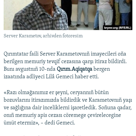
Русский
Українською
Server Karametov, arhivden fotoresim
QOŞULIÑIZ!
Qırımtatar faili Server Karametovnıñ imayecileri oña
berilgen memuriy tevqif cezasına qarşı itiraz bildirdi.
RFE/RS bütün saytları
Bunı avgustnıñ 10-nda
Qırım.Aqiqatqa
bergen
izaatında adliyeci Lilâ Gemeci haber etti.
«Razı olmağanımız er şeyni, ceryannıñ bütün
bozuvlarını itirazımızda bildirdik ve Karametovnıñ yaşı
ve sağlığına dair inceliklerni işaretledik. Soñuna qadar,
onıñ memuriy apis cezası cöremege çevirelecegine
ümüt etermiz», – dedi Gemeci.