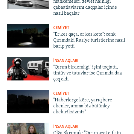
mahkemeleri devlet hainligi
qabaatlavlarını daqqalar içinde
nasıl baqalar
CEMİYET
"Er kes qaça, er kes kete": cenk
Qırımdaki Rusiye turistlerine nasıl
barıp yetti
İNSAN AQLARI
"Qırım birdemligi" işini toqtattı,
tintüv ve tutuvlar ise Qırımda daa
çoq oldı
CEMİYET
"Haberlerge köre, yarıq bere
ekenler, amma biz bütünley
ekektriksizmiz"
İNSAN AQLARI
Olğa Skrıpnık: "Qırım azat etilsin