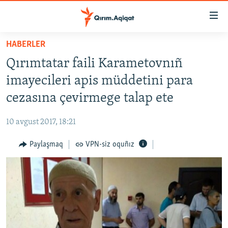
Link
açıqlığı
Esas
HABERLER
mündericege
HABERLER
Qırımtatar faili Karametovnıñ
qaytmaq
SİYASET
Baş
imayecileri apis müddetini para
İQTİSADİYAT
navigatsiyağa
cezasına çevirmege talap ete
qaytmaq
CEMİYET
Qıdıruvğa
10 avgust 2017, 18:21
MEDENİYET
qaytmaq
Paylaşmaq
VPN-siz oquñız
İNSAN AQLARI
VİDEO
SÜRET
BLOGLAR
FİKİR