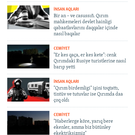
İNSAN AQLARI
Bir an – ve casussıñ. Qırım
mahkemeleri devlet hainligi
qabaatlavlarını daqqalar içinde
nasıl baqalar
CEMİYET
"Er kes qaça, er kes kete": cenk
Qırımdaki Rusiye turistlerine nasıl
barıp yetti
İNSAN AQLARI
"Qırım birdemligi" işini toqtattı,
tintüv ve tutuvlar ise Qırımda daa
çoq oldı
CEMİYET
"Haberlerge köre, yarıq bere
ekenler, amma biz bütünley
ekektriksizmiz"