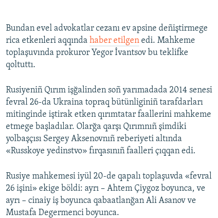
Bundan evel advokatlar cezanı ev apsine deñiştirmege
rica etkenleri aqqında
haber etilgen
edi. Mahkeme
toplaşuvında prokuror Yegor İvantsov bu teklifke
qoltuttı.
Rusiyeniñ Qırım işğalinden soñ yarımadada 2014 senesi
fevral 26-da Ukraina topraq bütünliginiñ tarafdarları
mitinginde iştirak etken qırımtatar faallerini mahkeme
etmege başladılar. Olarğa qarşı Qırımnıñ şimdiki
yolbaşçısı Sergey Aksenovnıñ reberiyeti altında
«Russkoye yedinstvo» fırqasınıñ faalleri çıqqan edi.
Rusiye mahkemesi iyül 20-de qapalı toplaşuvda «fevral
26 işini» ekige böldi: ayrı – Ahtem Çiygoz boyunca, ve
ayrı – cinaiy iş boyunca qabaatlanğan Ali Asanov ve
Mustafa Degermenci boyunca.