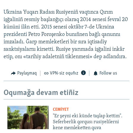
Ukraina Yuqarı Radası Rusiyeniñ vaqtınca Qırım
işğaliniñ resmiy başlanğıçı olaraq 2014 senesi fevral 20
kününi ilân etti. 2015 senesi oktâbr 7-de Ukraina
prezidenti Petro Poroşenko bunıñnen bağlı qanunnı
imzaladı. Ğarp memleketleri bir sıra iqtisadiy
sanktsiyalarnı kirsetti. Rusiye yarımada işğalini inkâr
etip, onı «tarihiy adaletniñ tiklenmesi» dep adlandıra.
Paylaşmaq
VPN-siz oquñız
Follow us
Oqumağa devam etiñiz
CEMİYET
"Er şeyni eki künde taşlap kettim".
Seferberlik qorqusı rusiyelilerni
kene memleketten quva