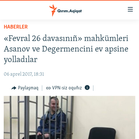
Link
açıqlığı
Esas
HABERLER
mündericege
HABERLER
«Fevral 26 davasınıñ» mahkümleri
qaytmaq
SİYASET
Baş
Asanov ve Degermencini ev apsine
İQTİSADİYAT
navigatsiyağa
yolladılar
qaytmaq
CEMİYET
Qıdıruvğa
06 aprel 2017, 18:31
MEDENİYET
qaytmaq
Paylaşmaq
VPN-siz oquñız
İNSAN AQLARI
VİDEO
SÜRET
BLOGLAR
FİKİR