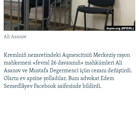
Русский
Українською
Ali Asanov
QOŞULIÑIZ!
Kremlniñ nezaretindeki Aqmescitniñ Merkeziy rayon
mahkemesi «fevral 26 davasınıñ» mahkümleri Ali
RFE/RS bütün saytları
Asanov ve Mustafa Degermenci içün cezanı deñiştirdi.
Olarnı ev apsine yolladılar. Bunı advokat Edem
Semedlâyev Facebook saifesinde bildirdi.