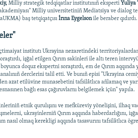
kiy,
Milliy strategik tedqiqatlar institutınıñ eksperti
Yuliya
akademiyası" Milliy universitetiniñ Mediatsiya ve dialog te
aUKMA) baş tetqiqatçısı
İrına Eygelson
ile beraber qıdırdı.
eler"
çtimaiyat institutı Ukrayina nezaretindeki territoriyalarda
raştırdı, işğal etilgen Qırım sakinleri ile altı teren intervy
boyunca doquz ekspertni soraştırdı, em de Qırım aqqında 
nalınıñ derclerini talil etti. Ve bunıñ episi "Ukrayina cemi
den azat etilüvine munasebetini tafsilâtlıca añlamaq ve y
 esnasınen bağlı esas çağıruvlarnı belgilemek içün" yapıla.
inleriniñ etnik qurulışını ve mefküreviy yönelişini, ilhaq 
şmelerni, ukrayinlerniñ Qırım aqqında haberdarlığını, işğa
rım nasıl olmaq kerekligi aqqında tasavurını tafsilâtlıca ög