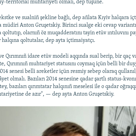
iy-territorial muhtariyeti olmalı, dep tüşüne.
kstke ve sualniñ şekline bağlı, dep añlata Kıyiv halqara iç
a müdiri Anton Gruşetskiy. Birinci sualge eki cevap variantı
 qoltutıp, olarnıñ öz muqadderatını tayin etüv ıntıluvını pa
halqına qoltutalar, dep ayta içtimaiyatçı.
 Qırımnıñ idare etüv modeli aqqında sual berip, bir qaç va
te, Qırımnıñ muhtariyet statusını coymaq içün belli bir du
014 senesi belli areketler içün resmiy sebep olaraq qullanı
âyet olmalı. Bazıları 2014 senesine qadar şartlı status-kvon
tey, bazıları qırımtatar halqınıñ meselesi ile o qadar oğraşq
tariyetine de azır", — dep ayta Anton Gruşetskiy.