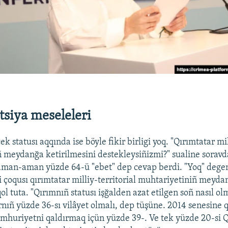
tsiya meseleleri
k statusı aqqında ise böyle fikir birligi yoq. "Qırımtatar mil
 meydanğa ketirilmesini destekleysiñizmi?" sualine sorav
aman-aman yüzde 64-ü "ebet" dep cevap berdi. "Yoq" degen
ni çoqusı qırımtatar milliy-territorial muhtariyetiniñ meyda
ol tuta. "Qırımnıñ statusı işğalden azat etilgen soñ nasıl ol
arnıñ yüzde 36-sı vilâyet olmalı, dep tüşüne. 2014 senesine 
mhuriyetni qaldırmaq içün yüzde 39-. Ve tek yüzde 20-si 