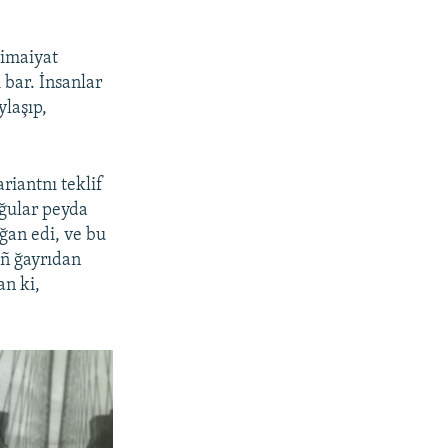
timaiyat
 bar. İnsanlar
ylaşıp,
riantnı teklif
yğular peyda
lğan edi, ve bu
ıñ ğayrıdan
an ki,