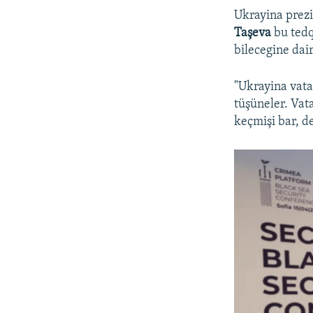
Ukrayina prez
Taşeva
bu tedq
bilecegine dair
"Ukrayina vata
tüşüneler. Vat
keçmişi bar, d