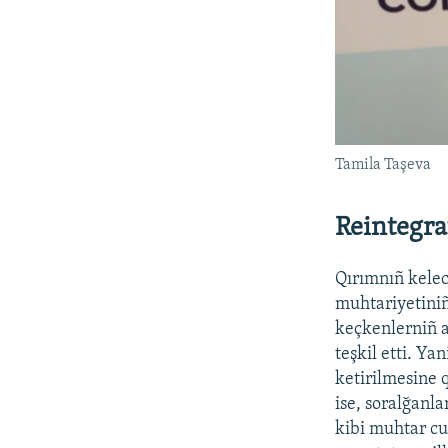
Tamila Taşeva
Reintegra
Qırımnıñ kelece
muhtariyetiniñ
keçkenlerniñ 
teşkil etti. Ya
ketirilmesine q
ise, soralğanl
kibi muhtar cu