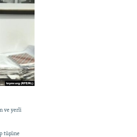
m ve yerli
ep tüşüne