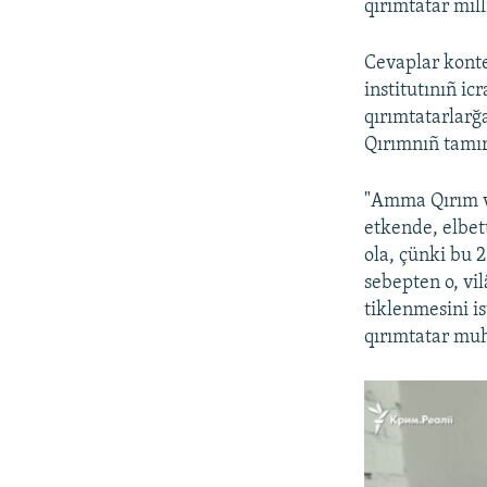
qırımtatar mill
Cevaplar konte
institutınıñ
icr
qırımtatarlarğa
Qırımnıñ tamır 
"Amma Qırım ve
etkende, elbet
ola, çünki bu 2
sebepten o, vil
tiklenmesini is
qırımtatar muh