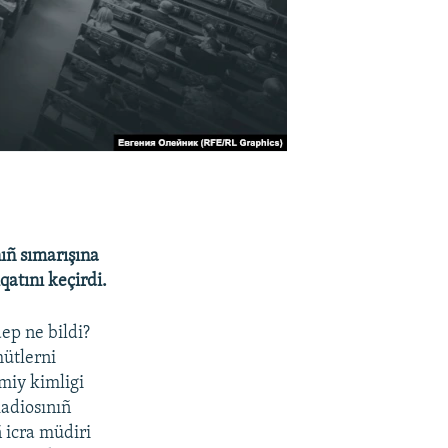
ıñ sımarışına
qatını keçirdi.
ep ne bildi?
mütlerni
miy kimligi
adiosınıñ
ñ icra müdiri