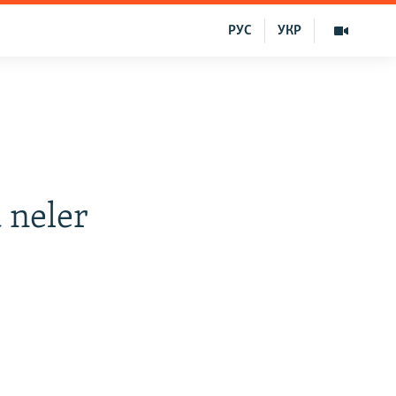
РУС
УКР
 neler