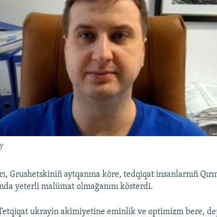
y
ı, Grushetskiniñ aytqanına köre, tedqiqat insanlarnıñ Qırı
nda yeterli malümat olmağanını kösterdi.
Tetqiqat ukrayin akimiyetine eminlik ve optimizm bere, d