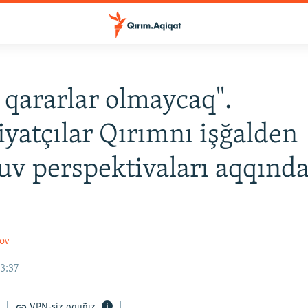
 qararlar olmaycaq".
iyatçılar Qırımnı işğalden
uv perspektivaları aqqında
ov
13:37
VPN-siz oquñız