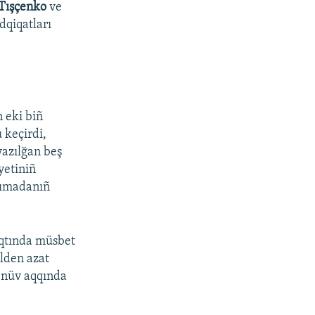
 Tışçenko
ve
dqiqatları
n eki biñ
ü keçirdi,
yazılğan beş
yetiniñ
arımadanıñ
vaqtında müsbet
lden azat
renüv aqqında