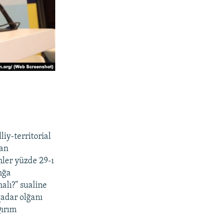
liy-territorial
dan
ler yüzde 29-ı
nğa
malı?" sualine
qadar olğanı
Qırım