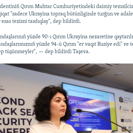
identiniñ Qırım Muhtar Cumhuriyetindeki daimiy temsilci
iqat "sadece Ukrayina topraq bütünliginde turğun ve adaletl
 esas tezisni tasdıqlay", dep bildirdi.
ndaşlarınıñ yüzde 90-ı Qırım Ukrayina nezaretine qaytarıl
andaşlarımıznıñ yüzde 94-ü Qırım "er vaqıt Rusiye edi" ve t
ep tüşünmeyler", — dep bildirdi Taşeva.