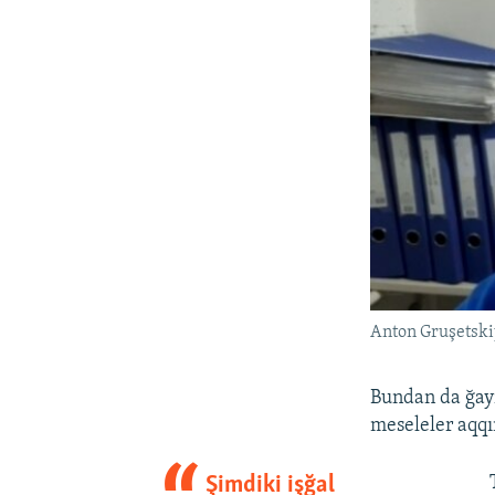
Anton Gruşetski
Bundan da ğayr
meseleler aqqı
Şimdiki işğal