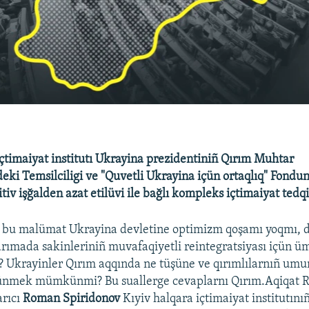
içtimaiyat institutı Ukrayina prezidentiniñ Qırım Muhtar
ki Temsilciligi ve "Quvetli Ukrayina içün ortaqlıq" Fondun
iv işğalden azat etilüvi ile bağlı kompleks içtimaiyat tedqi
r bu malümat Ukrayina devletine optimizm qoşamı yoqmı, d
yarımada sakinleriniñ muvafaqiyetli reintegratsiyası içün ü
? Ukrayinler Qırım aqqında ne tüşüne ve qırımlılarnıñ umu
ünmek mümkünmi? Bu suallerge cevaplarnı Qırım.Aqiqat R
arıcı
Roman Spiridonov
Kıyiv halqara içtimaiyat institutını