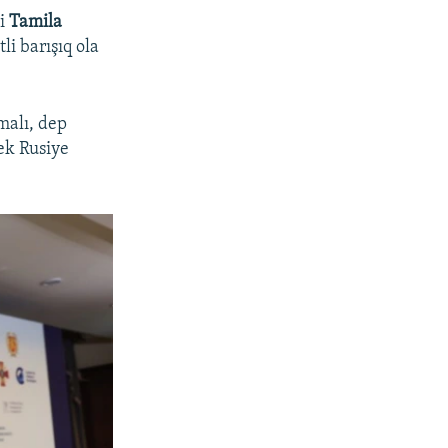
si
Tamila
i barışıq ola
malı, dep
ek Rusiye