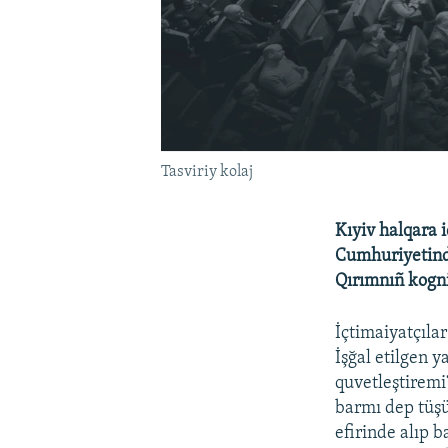
Tasviriy kolaj
Kıyiv halqara 
Cumhuriyetinde
Qırımnıñ kognit
İçtimaiyatçıla
İşğal etilgen 
quvetleştiremi
barmı dep tüş
efirinde alıp b