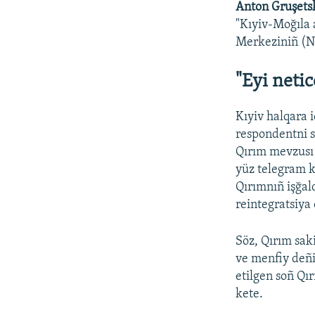
Anton Gruşets
"Kıyiv-Moğıla 
Merkeziniñ (N
"Eyi netic
Kıyiv halqara i
respondentni so
Qırım mevzusı 
yüz telegram ka
Qırımnıñ işğal
reintegratsiya
Söz, Qırım sak
ve menfiy deñi
etilgen soñ Qı
kete.