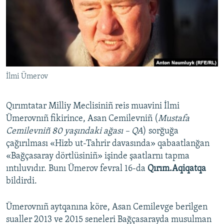
Русский
Українською
QOŞULIÑIZ!
İlmi Ümerov
Qırımtatar Milliy Meclisiniñ reis muavini İlmi
RFE/RS bütün saytları
Ümerovnıñ fikirince, Asan Cemilevniñ (
Mustafa
Cemilevniñ 80 yaşındaki ağası – QA
) sorğuğa
çağırılması «Hizb ut-Tahrir davasında» qabaatlanğan
«Bağçasaray dörtlüsiniñ» işinde şaatlarnı tapma
ıntıluvıdır. Bunı Ümerov fevral 16-da
Qırım.Aqiqatqa
bildirdi.
Ümerovnıñ aytqanına köre, Asan Cemilevge berilgen
sualler 2013 ve 2015 seneleri Bağçasarayda musulman