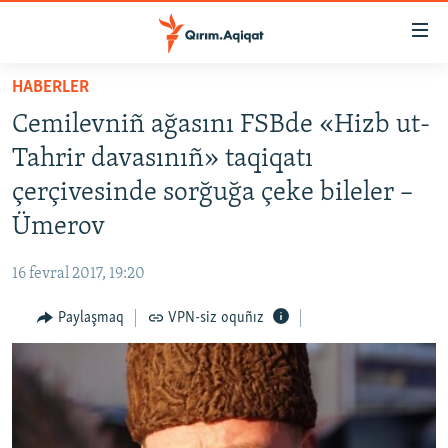
Link
açıqlığı
Esas
HABERLER
mündericege
HABERLER
Cemilevniñ ağasını FSBde «Hizb ut-
qaytmaq
SİYASET
Baş
Tahrir davasınıñ» taqiqatı
İQTİSADİYAT
navigatsiyağa
çerçivesinde sorğuğa çeke bileler –
qaytmaq
CEMİYET
Ümerov
Qıdıruvğa
MEDENİYET
qaytmaq
16 fevral 2017, 19:20
İNSAN AQLARI
Paylaşmaq
VPN-siz oquñız
VİDEO
SÜRET
BLOGLAR
FİKİR