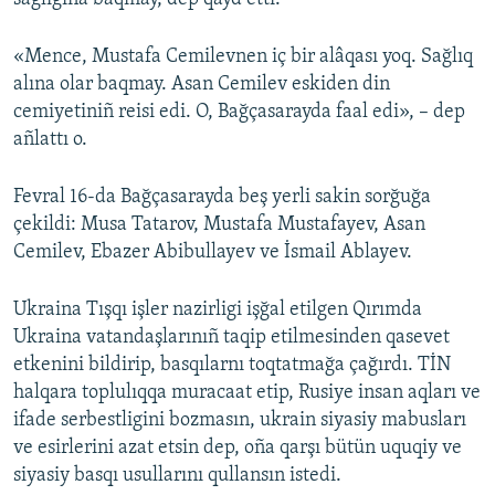
«Mence, Mustafa Cemilevnen iç bir alâqası yoq. Sağlıq
alına olar baqmay. Asan Cemilev eskiden din
cemiyetiniñ reisi edi. O, Bağçasarayda faal edi», – dep
añlattı o.
Fevral 16-da Bağçasarayda beş yerli sakin sorğuğa
çekildi: Musa Tatarov, Mustafa Mustafayev, Asan
Cemilev, Ebazer Abibullayev ve İsmail Ablayev.
Ukraina Tışqı işler nazirligi işğal etilgen Qırımda
Ukraina vatandaşlarınıñ taqip etilmesinden qasevet
etkenini bildirip, basqılarnı toqtatmağa çağırdı. TİN
halqara toplulıqqa muracaat etip, Rusiye insan aqları ve
ifade serbestligini bozmasın, ukrain siyasiy mabusları
ve esirlerini azat etsin dep, oña qarşı bütün uquqiy ve
siyasiy basqı usullarını qullansın istedi.