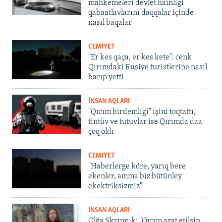
mahkemeleri devlet hainligi
qabaatlavlarını daqqalar içinde
nasıl baqalar
CEMİYET
"Er kes qaça, er kes kete": cenk
Qırımdaki Rusiye turistlerine nasıl
barıp yetti
İNSAN AQLARI
"Qırım birdemligi" işini toqtattı,
tintüv ve tutuvlar ise Qırımda daa
çoq oldı
CEMİYET
"Haberlerge köre, yarıq bere
ekenler, amma biz bütünley
ekektriksizmiz"
İNSAN AQLARI
Olğa Skrıpnık: "Qırım azat etilsin