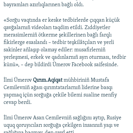
bayramları azırlıqlarınen bağlı oldı.
«Sorğu vaqtında er keske tedbirlerde çıqqan küçük
qavğalarnıñ videoları taqdim etildi. Zıddiyetler
merasimlerniñ ötkerme şekillerinen bağlı farqlı
fikirlerge esaslandı – tedbir teşkilâtçıları ve yerli
sakinler añlaşıp olamay ediler: musafirlerniñ
yerleşmesi, erkek ve qadınlarnıñ ayrı oturması, tedbir
künü», – dep bildirdi Ümerov Facebook saifesinde.
İlmi Ümerov
Qırım.Aqiqat
mühbiriniñ Mustafa
Cemilevniñ ağası qırımtatarlarnıñ liderine basqı
yapmaq içün sorğuğa çekile bilemi sualine menfiy
cevap berdi.
İlmi Ümerov Asan Cemilevniñ sağlığını aytıp, Rusiye
uquq qoruyıcıları sorğuğa çekilgen insannıñ yaşı ve
sağlığına baqmay, dep qayd etti.