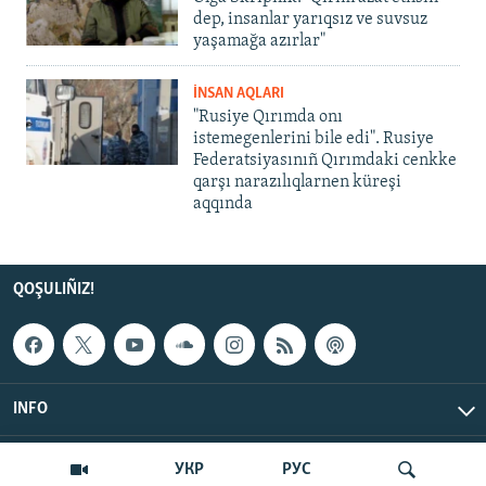
dep, insanlar yarıqsız ve suvsuz
yaşamağa azırlar"
İNSAN AQLARI
"Rusiye Qırımda onı
istemegenlerini bile edi". Rusiye
Federatsiyasınıñ Qırımdaki cenkke
qarşı narazılıqlarnen küreşi
aqqında
QOŞULIÑIZ!
INFO
© Qırım.Aqiqat, 2026 | All Rights Reserved.
УКР
РУС