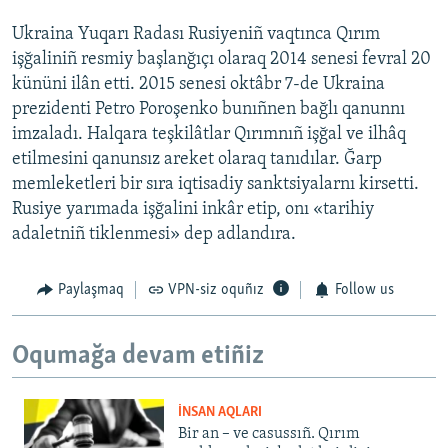
Ukraina Yuqarı Radası Rusiyeniñ vaqtınca Qırım
işğaliniñ resmiy başlanğıçı olaraq 2014 senesi fevral 20
kününi ilân etti. 2015 senesi oktâbr 7-de Ukraina
prezidenti Petro Poroşenko bunıñnen bağlı qanunnı
imzaladı. Halqara teşkilâtlar Qırımnıñ işğal ve ilhâq
etilmesini qanunsız areket olaraq tanıdılar. Ğarp
memleketleri bir sıra iqtisadiy sanktsiyalarnı kirsetti.
Rusiye yarımada işğalini inkâr etip, onı «tarihiy
adaletniñ tiklenmesi» dep adlandıra.
Paylaşmaq
VPN-siz oquñız
Follow us
Oqumağa devam etiñiz
İNSAN AQLARI
Bir an – ve casussıñ. Qırım