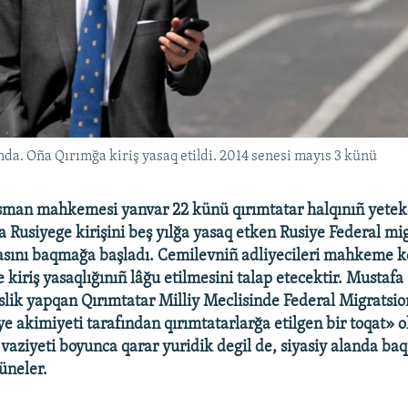
da. Oña Qırımğa kiriş yasaq etildi. 2014 senesi mayıs 3 künü
man mahkemesi yanvar 22 künü qırımtatar halqınıñ yetek
 Rusiyege kirişini beş yılğa yasaq etken Rusiye Federal mi
sını baqmağa başladı. Cemilevniñ adliyecileri mahkeme ke
 kiriş yasaqlığınıñ lâğu etilmesini talap etecektir. Mustafa
lik yapqan Qırımtatar Milliy Meclisinde Federal Migratsio
e akimiyeti tarafından qırımtatarlarğa etilgen bir toqat» o
vaziyeti boyunca qarar yuridik degil de, siyasiy alanda ba
üneler.