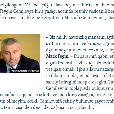
belgilengen FMH-ne açılğan dava boyunca birinci mahkem
eygin Cemilevge kiriş yasağı aqqında resmiy vesiqanıñ ber
ile imayesi mahkeme ketişatında Mustafa Cemilevniñ şahs
– Biz milliy havfsızlıq manasını ay
şartlarnıñ izaatını ve kiriş yasağın
ögrenmege areket etecekmiz, – de
Mark Fegin
. – Bu qararnıñ qabul e
olğan Federal Havfsızlıq Hızmetin
vesiqası olmalı. İşbu allarnı nazarğa
mahkeme toplaşuvında Mustafa C
şahsiy iştiragini talap etecegim. Tab
Cemilevniñ toplaşuvda bulunuvın
menafaatı aqqında söz kete ve men kiriş yasağı içün delil ol
ı bilmeyim, belki. Cemilevniñ şahsiy bulunuvı ğayet emiy
ız temsilcisinden degil de, öz başına qorçalavıdır.