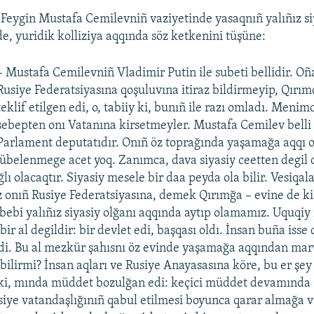
eygin Mustafa Cemilevniñ vaziyetinde yasaqnıñ yalıñız si
de, yuridik kolliziya aqqında söz ketkenini tüşüne:
– Mustafa Cemilevniñ Vladimir Putin ile subeti bellidir. O
Rusiye Federatsiyasına qoşuluvına itiraz bildirmeyip, Qır
teklif etilgen edi, o, tabiiy ki, bunıñ ile razı omladı. Menim
sebepten onı Vatanına kirsetmeyler. Mustafa Cemilev belli 
Parlament deputatıdır. Onıñ öz toprağında yaşamağa aqqı 
übelenmege acet yoq. Zanımca, dava siyasiy ceetten degil 
lı olacaqtır. Siyasiy mesele bir daa peyda ola bilir. Vesiqa
 onıñ Rusiye Federatsiyasına, demek Qırımğa – evine de ki
ebebi yalıñız siyasiy olğanı aqqında aytıp olamamız. Uquqiy
ir al degildir: bir devlet edi, başqası oldı. İnsan buña iss
edi. Bu al mezkür şahısnı öz evinde yaşamağa aqqından m
bilirmi? İnsan aqları ve Rusiye Anayasasına köre, bu er şey
ki, mında müddet bozulğan edi: keçici müddet devamında
siye vatandaşlığınıñ qabul etilmesi boyunca qarar almağa v