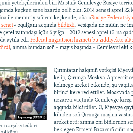
qınıñ yetekçilerinden biri Mustafa Cemilevge Rusiye territor
qqında keçken sene baarde belli oldı. 2014 senesi aprel 22
na ile memuriy sıñırını keçkende, oña «
Rusiye Federatsiya
 senet
» oqulğanı aqqında
bildirdi
. Vesiqada ne müür, ne im
çetel vatandaşı içün 5 yılğa – 2019 senesi aprel 19-na qada
da aytıla edi.
Federal migratsion hızmeti bu ziddiyekte alâ
dirdi
, amma bundan soñ – mayıs başında – Cemilevni eki k
Qırımtatar halqınıñ yetkçisi Kiye
kelip, Qırımğa Moskva-Aqmescit sef
kelmege areket etkende, şu vaqıtta
birinci kere red ettiler. Moskvada 
nezareti vaqtında Cemilevge kirişi 
aqqında bildirdiler. O, Kiyevge qayt
künden soñ Qırımğa maşina vastası
areket etti: amma onı biñlernen s
i qarşılav tedbiri.
beklegen Ermeni Bazarnıñ sıñır no
ıs 4 künü