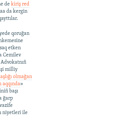
ne de
kiriş red
daa da kergin
ayttılar.
iyede qoruğan
ahkemesine
asaq etken
fa Cemilev
. Advokatnıñ
i milliy
daşlığı olmağan
şı aqqında
»
iniñ başı
a ğarp
vazife
niyetleri ile