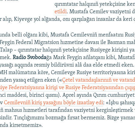
qırımtatar halqınıñ yetekçisine ke
etildi
. Mustafa Cemilev vaziyetni 
lıp, Kiyevge yol alğanda, onı qarşılağan insanlar da keri q
nda belli olğanı kibi, Mustafa Cemilevniñ menfaatını Rus
Feygin Federal Migratsion hızmetine davası ile Basman m
 Talap – qırımtatar halqınıñ yetekçisine Rusiyege kirişini y
etmek.
Radio Svoboda
ğa Mark Feygin añlatqanı kibi, Musta
asağı aqqında resmiy bildirüvni alâ daa elde etmedi eken
FMH malümatına köre, Cemilevge Rusiye territoriyasına kiriş
ünden yasaq etilgen eken («
Çetel vatandaşlarınıñ ve vatan
iye Federatsiyasına kirişi ve Rusiye Federatsiyasından çıqı
ci maddesi, birinci qısmı). Aprel ayında Qırım cumhuriyet
ov
Cemilevniñ kiriş yasağını böyle izaatlay edi
: «İşbu şahısq
 mahsus hızmetleri tarafından vaziyetni kerginleştirmek 
sizdir. Tınçlığımıznı bozmağa fırsat bermemiz. Bizge yaman 
ında kirsetmemiz».