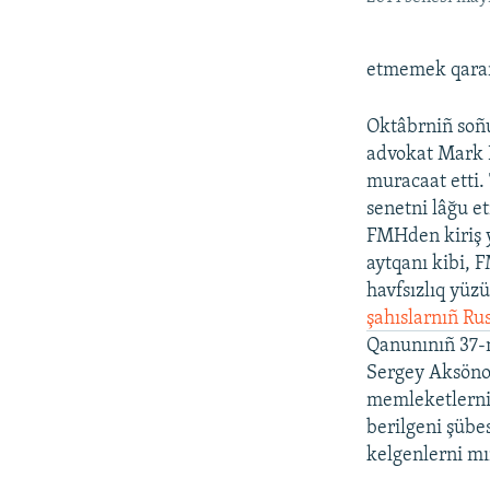
etmemek qarar a
Oktâbrniñ soñu
advokat Mark 
muracaat etti.
senetni lâğu 
FMHden kiriş y
aytqanı kibi, 
havfsızlıq yüz
şahıslarnıñ Rus
Qanunınıñ 37-n
Sergey Aksön
memleketlerniñ
berilgeni şübe
kelgenlerni m