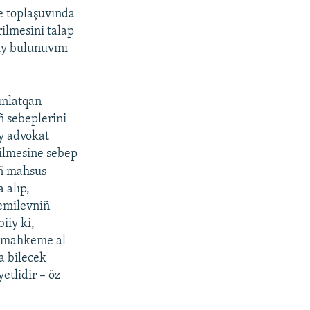
e toplaşuvında
ilmesini talap
iy bulunuvını
dınlatqan
ıñ sebeplerini
y advokat
tilmesine sebep
iñ mahsus
 alıp,
emilevniñ
iiy ki,
ı mahkeme al
a bilecek
etlidir – öz