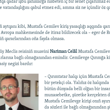
tqa qadar işbu şahıslarğa nisbeten iç bir senet çıqarılmaz e
ye vatandaşlığını qabul etmez edi, amma siz ne içündir öz q
 aytqanı kibi, Mustafa Cemilev kiriş yasaqlığı aqqında qar
 Avropa mahkemesinde de itiraz bildirecek ola – eger de R
ñ qararlarından oña fayda olmasa.
liy Meclis reisiniñ muavini
Nariman Celâl
Mustafa Cemilevn
larına bağlı olmağanından emindir. Cemilevge Qırımğa kir
asiy negizi bardır:
– Qırımtatar halqı içün Mustafa Ce
bir yetekçi ola. Yalıñız öz halqında
bütün dünyada belli olğan bir insan
munasebetke, şüretke kerçekten de 
Mustafa Cemilevge kirişi onıñ ayırı
da sözleri ile bağlı olmağanından ş