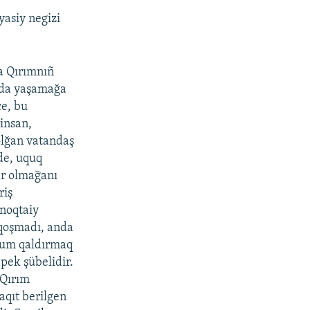
yasiy negizi
ña Qırımnıñ
ımda yaşamağa
ce, bu
insan,
olğan vatandaş
de, uquq
lar olmağanı
riş
 noqtaiy
e qoşmadı, anda
arum qaldırmaq
 pek şübelidir.
 Qırım
aqıt berilgen