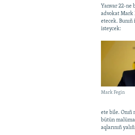
Yanvar 22-ne 
advokat Mark F
etecek. Bunıñ 
isteycek:
Mark Fegin
ete bile. Onıñ 
bütün malümatn
aqlarınıñ yalıñ