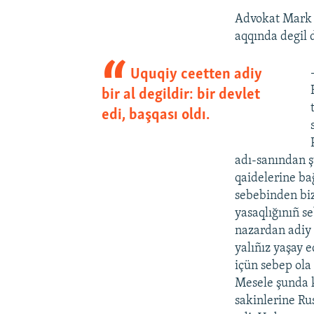
Advokat Mark F
aqqında degil 
Uquqiy ceetten adiy
bir al degildir: bir devlet
edi, başqası oldı.
adı-sanından ş
qaidelerine bağ
sebebinden biz
yasaqlığınıñ s
nazardan adiy b
yalıñız yaşay 
içün sebep ola 
Mesele şunda 
sakinlerine Ru