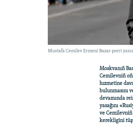
Mustafa Cemilev Ermeni Bazar şeeri yanın
Moskvanıñ Bas
Cemilevniñ oña
hızmetine dava
bulunmasını ve
devamında reis
yasağını «Rusiy
ve Cemilevniñ 
kerekligini tüş