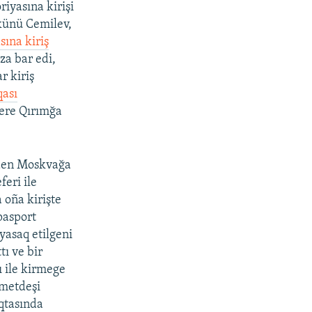
iyasına kirişi
 künü Cemilev,
sına kiriş
za bar edi,
r kiriş
qası
ere Qırımğa
vden Moskvağa
eri ile
 oña kirişte
pasport
yasaq etilgeni
tı ve bir
 ile kirmege
emetdeşi
qtasında