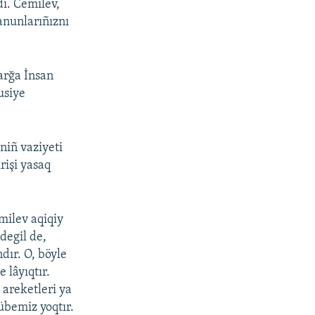
di. Cemilev,
anunlarıñıznı
arğa İnsan
usiye
iñ vaziyeti
işi yasaq
milev aqiqiy
 degil de,
dır. O, böyle
lâyıqtır.
 areketleri ya
übemiz yoqtır.