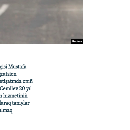
çisi Mustafa
gratsion
tişatında onıñ
 Cemilev 20 yıl
n hızmetiniñ
laraq tanıylar
qılmaq