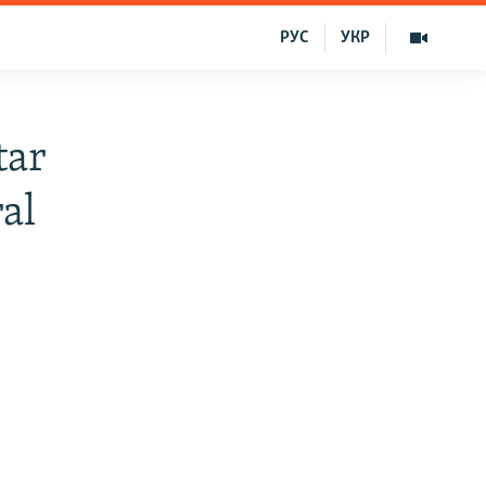
РУС
УКР
tar
al