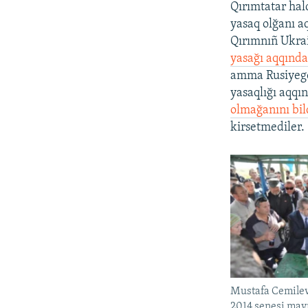
Qırımtatar hal
yasaq olğanı a
Qırımnıñ Ukrai
yasağı aqqında
amma Rusiyege 
yasaqlığı aqqın
olmağanını bil
kirsetmediler.
Mustafa Cemilevn
2014 senesi may