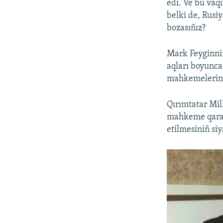
edi. Ve bu vaqı
belki de, Rusi
bozasıñız?
Mark Feyginniñ
aqları boyunca
mahkemelerini
Qırımtatar Mil
mahkeme qarar
etilmesiniñ siy