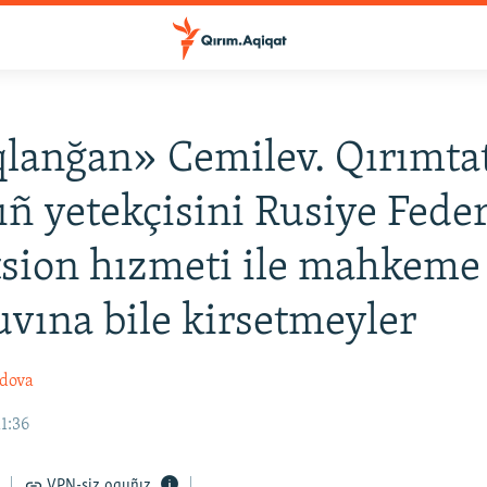
lanğan» Cemilev. Qırımta
ıñ yetekçisini Rusiye Feder
sion hızmeti ile mahkeme
uvına bile kirsetmeyler
adova
11:36
VPN-siz oquñız