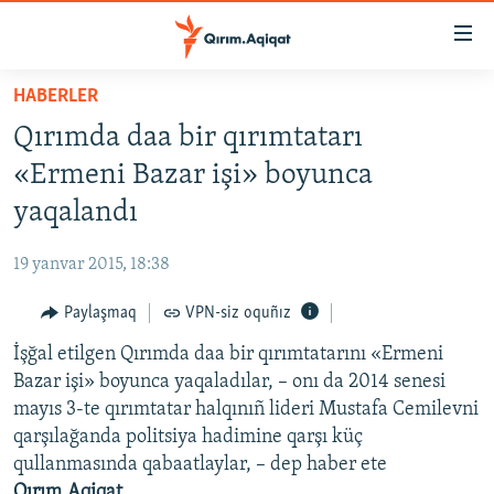
Link
açıqlığı
Esas
HABERLER
mündericege
HABERLER
Qırımda daa bir qırımtatarı
qaytmaq
SİYASET
Baş
«Ermeni Bazar işi» boyunca
İQTİSADİYAT
navigatsiyağa
yaqalandı
qaytmaq
CEMİYET
Qıdıruvğa
19 yanvar 2015, 18:38
MEDENİYET
qaytmaq
Paylaşmaq
VPN-siz oquñız
İNSAN AQLARI
İşğal etilgen Qırımda daa bir qırımtatarını «Ermeni
VİDEO
Bazar işi» boyunca yaqaladılar, – onı da 2014 senesi
SÜRET
mayıs 3-te qırımtatar halqınıñ lideri Mustafa Cemilevni
BLOGLAR
qarşılağanda politsiya hadimine qarşı küç
qullanmasında qabaatlaylar, – dep haber ete
FİKİR
Qırım.Aqiqat
.