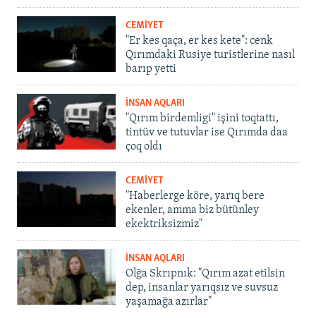
CEMİYET
"Er kes qaça, er kes kete": cenk
Qırımdaki Rusiye turistlerine nasıl
barıp yetti
İNSAN AQLARI
"Qırım birdemligi" işini toqtattı,
tintüv ve tutuvlar ise Qırımda daa
çoq oldı
CEMİYET
"Haberlerge köre, yarıq bere
ekenler, amma biz bütünley
ekektriksizmiz"
İNSAN AQLARI
Olğa Skrıpnık: "Qırım azat etilsin
dep, insanlar yarıqsız ve suvsuz
yaşamağa azırlar"