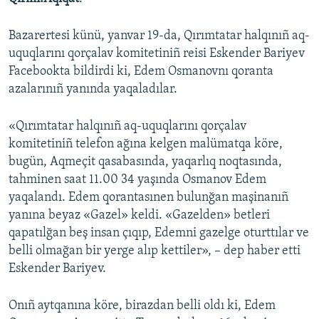
Русский
Bazarertesi künü, yanvar 19-da, Qırımtatar halqınıñ aq-
Українською
uquqlarını qorçalav komitetiniñ reisi Eskender Bariyev
Facebookta bildirdi ki, Edem Osmanovnı qoranta
azalarınıñ yanında yaqaladılar.
QOŞULIÑIZ!
«Qırımtatar halqınıñ aq-uquqlarını qorçalav
komitetiniñ telefon ağına kelgen malümatqa köre,
RFE/RS bütün saytları
bugün, Aqmeçit qasabasında, yaqarlıq noqtasında,
tahminen saat 11.00 34 yaşında Osmanov Edem
yaqalandı. Edem qorantasınen bulunğan maşinanıñ
yanına beyaz «Gazel» keldi. «Gazelden» betleri
qapatılğan beş insan çıqıp, Edemni gazelge oturttılar ve
belli olmağan bir yerge alıp kettiler», – dep haber etti
Eskender Bariyev.
Onıñ aytqanına köre, birazdan belli oldı ki, Edem