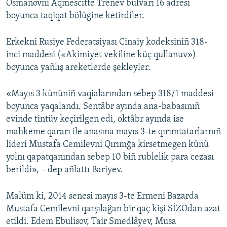
Osmanovnı Aqmescitte Trenev bulvarı 16 adresi
boyunca taqiqat bölügine ketirdiler.
Erkekni Rusiye Federatsiyası Cinaiy kodeksiniñ 318-
inci maddesi («Akimiyet vekiline küç qullanuv»)
boyunca yañlış areketlerde şekleyler.
«Mayıs 3 kününiñ vaqialarından sebep 318/1 maddesi
boyunca yaqalandı. Sentâbr ayında ana-babasınıñ
evinde tintüv keçirilgen edi, oktâbr ayında ise
mahkeme qararı ile anasına mayıs 3-te qırımtatarlarnıñ
lideri Mustafa Cemilevni Qırımğa kirsetmegen künü
yolnı qapatqanından sebep 10 biñ rublelik para cezası
berildi», – dep añlattı Bariyev.
Malüm ki, 2014 senesi mayıs 3-te Ermeni Bazarda
Mustafa Cemilevni qarşılağan bir qaç kişi SİZOdan azat
etildi. Edem Ebulisov, Tair Smedlâyev, Musa