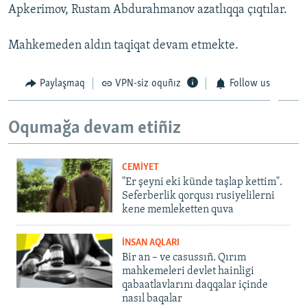
Apkerimov, Rustam Abdurahmanov azatlıqqa çıqtılar.
Mahkemeden aldın taqiqat devam etmekte.
Paylaşmaq
VPN-siz oquñız
Follow us
Oqumağa devam etiñiz
CEMİYET
"Er şeyni eki künde taşlap kettim".
Seferberlik qorqusı rusiyelilerni
kene memleketten quva
İNSAN AQLARI
Bir an – ve casussıñ. Qırım
mahkemeleri devlet hainligi
qabaatlavlarını daqqalar içinde
nasıl baqalar