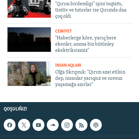
"Qırım birdemligi" işini toqtattı,
tintüv ve tutuvlar ise Qırımda daa
çoq oldı
CEMİYET
"Haberlerge köre, yarıq bere
ekenler, amma biz bütünley
ekektriksizmiz"
İNSAN AQLARI
Olğa Skrıpnık: "Qırım azat etilsin
dep, insanlar yarıqsız ve suvsuz
yaşamağa azırlar"
QOŞULIÑIZ!