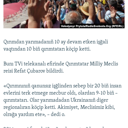
Русский
Українською
QOŞULIÑIZ!
Qırımdan yarımadanıñ 10 ay devam etken işğali
vaqtından 10 biñ qırımtatarı köçip ketti.
RFE/RS bütün saytları
Bunı TVi telekanalı efirinde Qırımtatar Milliy Meclis
reisi Refat Çubarov bildirdi.
«Qırımnınıñ qanunsız işğlinden sebep bir 20 biñ insan
evlerini terk etmege mecbur oldı, olardan 9-10 biñ –
qırımtatarı. Olar yarımadadan Ukrainanıñ diger
regionalıran köçip ketti. Akimiyet, Meclisimiz kibi,
olrağa yardım ete», – dedi o.