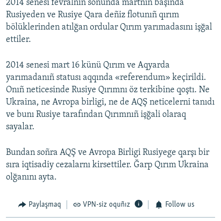
2014 senesi fevralniñ soñunda martnıñ başında
Rusiyeden ve Rusiye Qara deñiz flotunıñ qırım
bölüklerinden atılğan ordular Qırım yarımadasını işğal
ettiler.
2014 senesi mart 16 künü Qırım ve Aqyarda
yarımadanıñ statusı aqqında «referendum» keçirildi.
Onıñ neticesinde Rusiye Qırımnı öz terkibine qoştı. Ne
Ukraina, ne Avropa birligi, ne de AQŞ neticelerni tanıdı
ve bunı Rusiye tarafından Qırımnıñ işğali olaraq
sayalar.
Bundan soñra AQŞ ve Avropa Birligi Rusiyege qarşı bir
sıra iqtisadiy cezalarnı kirsettiler. Ğarp Qırım Ukraina
olğanını ayta.
Paylaşmaq
VPN-siz oquñız
Follow us