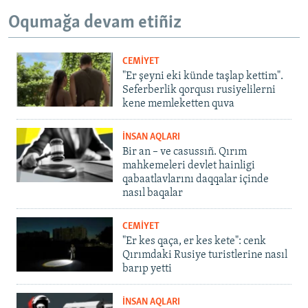
Oqumağa devam etiñiz
CEMİYET
"Er şeyni eki künde taşlap kettim".
Seferberlik qorqusı rusiyelilerni
kene memleketten quva
İNSAN AQLARI
Bir an – ve casussıñ. Qırım
mahkemeleri devlet hainligi
qabaatlavlarını daqqalar içinde
nasıl baqalar
CEMİYET
"Er kes qaça, er kes kete": cenk
Qırımdaki Rusiye turistlerine nasıl
barıp yetti
İNSAN AQLARI