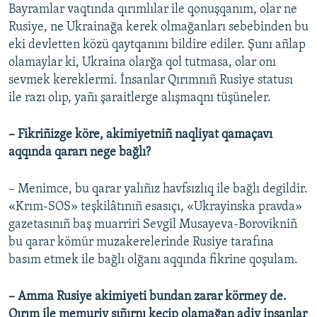
Bayramlar vaqtında qırımlılar ile qonuşqanım, olar ne
Rusiye, ne Ukrainağa kerek olmağanları sebebinden bu
eki devletten közü qaytqanını bildire ediler. Şunı añlap
olamaylar ki, Ukraina olarğa qol tutmasa, olar onı
sevmek kereklermi. İnsanlar Qırımnıñ Rusiye statusı
ile razı olıp, yañı şaraitlerge alışmaqnı tüşüneler.
– Fikriñizge köre, akimiyetniñ naqliyat qamaçavı
aqqında qararı nege bağlı?
– Menimce, bu qarar yalıñız havfsızlıq ile bağlı degildir.
«Krım-SOS» teşkilâtınıñ esasıçı, «Ukrayinska pravda»
gazetasınıñ baş muarriri Sevgil Musayeva-Borovikniñ
bu qarar kömür muzakerelerinde Rusiye tarafına
basım etmek ile bağlı olğanı aqqında fikrine qoşulam.
– Amma Rusiye akimiyeti bundan zarar körmey de.
Qırım ile memuriy sıñırnı keçip olamağan adiy insanlar