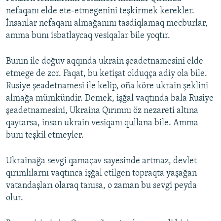
nefaqanı elde ete-etmegenini teşkirmek kerekler.
İnsanlar nefaqanı almağanını tasdiqlamaq mecburlar,
amma bunı isbatlaycaq vesiqalar bile yoqtır.
Bunın ile doğuv aqqında ukrain şeadetnamesini elde
etmege de zor. Faqat, bu ketişat olduqça adiy ola bile.
Rusiye şeadetnamesi ile kelip, oña köre ukrain şeklini
almağa mümkündir. Demek, işğal vaqtında bala Rusiye
şeadetnamesini, Ukraina Qırımnı öz nezareti altına
qaytarsa, insan ukrain vesiqanı qullana bile. Amma
bunı teşkil etmeyler.
Ukrainağa sevgi qamaçav sayesinde artmaz, devlet
qırımlılarnı vaqtınca işğal etilgen topraqta yaşağan
vatandaşları olaraq tanısa, o zaman bu sevgi peyda
olur.