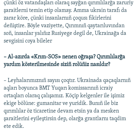
çünki öz vatandaşları olaraq sayğan qırımlılarğa zaruriy
şaraitlerni temin etip olamay. Amma ukrain tarafı da
zarar köre, çünki insanlarnıñ çoqusı fikirlerini
deñiştire. Böyle vaziyette, Qırımnıñ qaytarıluvından
soñ, insanlar yalıñız Rusiyege degil de, Ukrainağa da
sevgisini coya bileler
– Al-azırda «Krım-SOS» nenen oğraşa? Qırımlılarğa
yardım kösterilmesinde siziñ rolüñiz nasıldır?
– Leyhalarımıznıñ sayısı çoqtır. Ukrainada qaçaqlarnıñ
aqları boyunca BMT Yuqarı komissarınıñ icraiy
ortaqları olaraq çalışamız. Köçip kelgenler ile işimiz
ekige bölüne: gumanitar ve yuridik. Bunıñ ile biz
qırımlılar öz ticaretine devam etsin ya da mesken
şaraitlerini eyileştirsin dep, olarğa grantlarnı taqdim
ete edik.