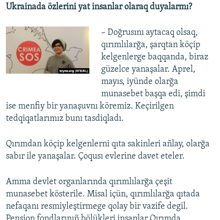
Ukrainada özlerini yat insanlar olaraq duyalarmı?
– Doğrusını aytacaq olsaq,
qırımlılarğa, şarqtan köçip
kelgenlerge baqqanda, biraz
güzelce yanaşalar. Aprel,
mayıs, iyünde olarğa
munasebet başqa edi, şimdi
ise menfiy bir yanaşuvnı köremiz. Keçirilgen
tedqiqatlarımız bunı tasdiqladı.
Qırımdan köçip kelgenlerni qıta sakinleri añlay, olarğa
sabır ile yanaşalar. Çoqusı evlerine davet eteler.
Amma devlet organlarında qırımlılarğa çeşit
munasebet kösterile. Misal içün, qırımlılarğa qıtada
nefaqanı resmiyleştirmege qolay bir vazife degil.
Pension fondlarınıñ bölükleri insanlar Qırımda