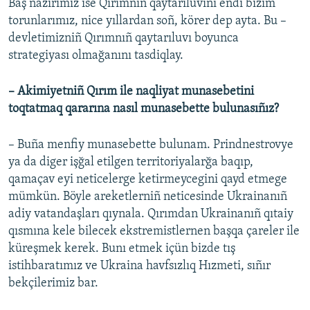
Baş nazirimiz ise Qırımnıñ qaytarıluvını endi bizim
torunlarımız, nice yıllardan soñ, körer dep ayta. Bu –
devletimizniñ Qırımnıñ qaytarıluvı boyunca
strategiyası olmağanını tasdiqlay.
– Akimiyetniñ Qırım ile naqliyat munasebetini
toqtatmaq qararına nasıl munasebette bulunasıñız?
– Buña menfiy munasebette bulunam. Prindnestrovye
ya da diger işğal etilgen territoriyalarğa baqıp,
qamaçav eyi neticelerge ketirmeycegini qayd etmege
mümkün. Böyle areketlerniñ neticesinde Ukrainanıñ
adiy vatandaşları qıynala. Qırımdan Ukrainanıñ qıtaiy
qısmına kele bilecek ekstremistlernen başqa çareler ile
küreşmek kerek. Bunı etmek içün bizde tış
istihbaratımız ve Ukraina havfsızlıq Hızmeti, sıñır
bekçilerimiz bar.