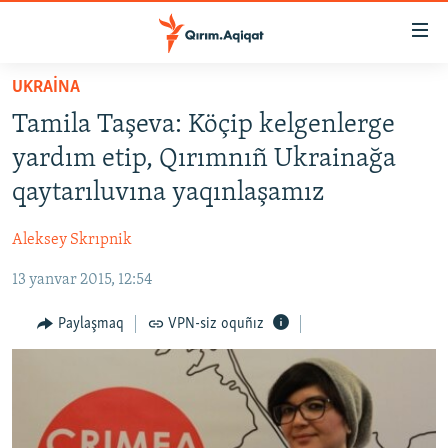
Link
açıqlığı
Esas
UKRAİNA
mündericege
HABERLER
Tamila Taşeva: Köçip kelgenlerge
qaytmaq
SİYASET
Baş
yardım etip, Qırımnıñ Ukrainağa
İQTİSADİYAT
navigatsiyağa
qaytarıluvına yaqınlaşamız
qaytmaq
CEMİYET
Qıdıruvğa
Aleksey Skrıpnik
MEDENİYET
qaytmaq
13 yanvar 2015, 12:54
İNSAN AQLARI
VİDEO
Paylaşmaq
VPN-siz oquñız
SÜRET
BLOGLAR
FİKİR