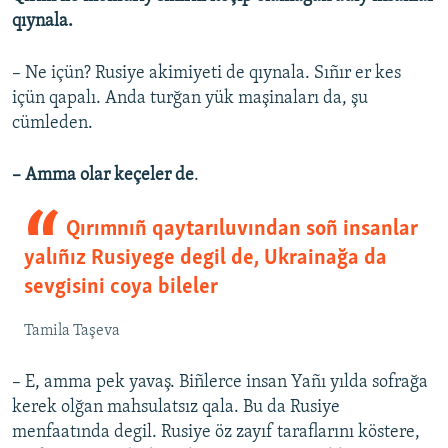
qıynala.
– Ne içün? Rusiye akimiyeti de qıynala. Sıñır er kes
içün qapalı. Anda turğan yük maşinaları da, şu
cümleden.
– Amma olar keçeler de
.
Qırımnıñ qaytarıluvından soñ insanlar
yalıñız Rusiyege degil de, Ukrainağa da
sevgisini coya bileler
Tamila Taşeva
– E, amma pek yavaş. Biñlerce insan Yañı yılda sofrağa
kerek olğan mahsulatsız qala. Bu da Rusiye
menfaatında degil. Rusiye öz zayıf taraflarını köstere,