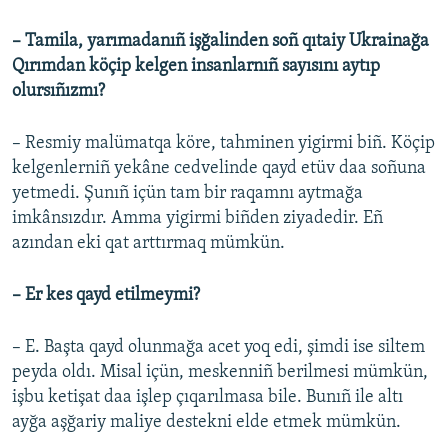
– Tamila, yarımadanıñ işğalinden soñ qıtaiy Ukrainağa
Qırımdan köçip kelgen insanlarnıñ sayısını aytıp
olursıñızmı?
– Resmiy malümatqa köre, tahminen yigirmi biñ. Köçip
kelgenlerniñ yekâne cedvelinde qayd etüv daa soñuna
yetmedi. Şunıñ içün tam bir raqamnı aytmağa
imkânsızdır. Amma yigirmi biñden ziyadedir. Eñ
azından eki qat arttırmaq mümkün.
– Er kes qayd etilmeymi?
– E. Başta qayd olunmağa acet yoq edi, şimdi ise siltem
peyda oldı. Misal içün, meskenniñ berilmesi mümkün,
işbu ketişat daa işlep çıqarılmasa bile. Bunıñ ile altı
ayğa aşğariy maliye destekni elde etmek mümkün.