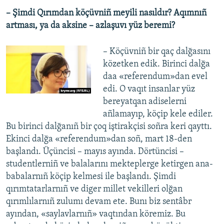
– Şimdi Qırımdan köçüvniñ meyili nasıldır? Aqımnıñ
artması, ya da aksine – azlaşuvı yüz beremi?
– Köçüvniñ bir qaç dalğasını
közetken edik. Birinci dalğa
daa «referendum»dan evel
edi. O vaqıt insanlar yüz
bereyatqan adiselerni
añlamayıp, köçip kele ediler.
Bu birinci dalğanıñ bir çoq iştirakçisi soñra keri qayttı.
Ekinci dalğa «referendum»dan soñ, mart 18-den
başlandı. Üçüncisi – mayıs ayında. Dörtüncisi –
studentlerniñ ve balalarını mekteplerge ketirgen ana-
babalarnıñ köçip kelmesi ile başlandı. Şimdi
qırımtatarlarnıñ ve diger millet vekilleri olğan
qırımlılarnıñ zulumı devam ete. Bunı biz sentâbr
ayından, «saylavlarnıñ» vaqtından köremiz. Bu