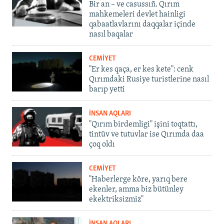
Bir an – ve casussıñ. Qırım
mahkemeleri devlet hainligi
qabaatlavlarını daqqalar içinde
nasıl baqalar
CEMİYET
"Er kes qaça, er kes kete": cenk
Qırımdaki Rusiye turistlerine nasıl
barıp yetti
İNSAN AQLARI
"Qırım birdemligi" işini toqtattı,
tintüv ve tutuvlar ise Qırımda daa
çoq oldı
CEMİYET
"Haberlerge köre, yarıq bere
ekenler, amma biz bütünley
ekektriksizmiz"
İNSAN AQLARI