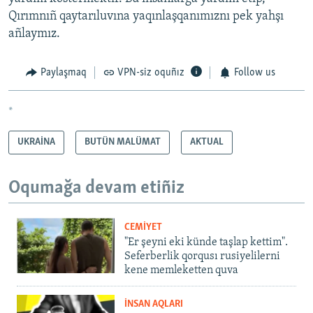
Qırımnıñ qaytarıluvına yaqınlaşqanımıznı pek yahşı
añlaymız.
Paylaşmaq
VPN-siz oquñız
Follow us
*
UKRAİNA
BUTÜN MALÜMAT
AKTUAL
Oqumağa devam etiñiz
CEMİYET
"Er şeyni eki künde taşlap kettim".
Seferberlik qorqusı rusiyelilerni
kene memleketten quva
İNSAN AQLARI