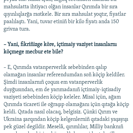
mahsulatta ihtiyacı olğan insanlar Qırımda bir sıra
qıyınlıqlarğa rastkele. Bir sıra mahsulat yoqtır, fiyatlar
paalılaştı. Yani, tuvar etiniñ bir kilo fiyatı anda 150
grivna tura.
– Yani, fikriñizge köre, içtimaiy vaziyet insanlarnı
köçmege mecbur ete bile?
– E, Qırımda vatanperverlik sebebinden qalıp
olamağan insanlar referendumdan soñ köçip keldiler.
Şimdi insanlarnıñ çoqusı em vatanperverlik
duyğusından, em de yarımadanıñ içtimaiy-iqtisadiy
vaziyeti sebebinden köçip keleler. Misal içün, ağam
Qırımda ticareti ile oğraşıp olamağanı içün qıtağa köçip
keldi. Qıtada nasıl olacaq, belgisiz. Çünki Qırım ve
Ukraina şarqından köçip kelgenlerniñ qıtadaki yaşayışı
pek güzel degildir. Meselâ, qırımlılar, Milliy banknıñ