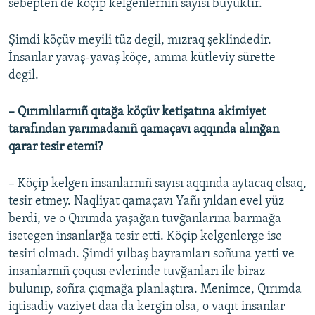
sebepten de köçip kelgenlerniñ sayısı büyüktir.
Şimdi köçüv meyili tüz degil, mızraq şeklindedir.
İnsanlar yavaş-yavaş köçe, amma kütleviy sürette
degil.
– Qırımlılarnıñ qıtağa köçüv ketişatına akimiyet
tarafından yarımadanıñ qamaçavı aqqında alınğan
qarar tesir etemi?
– Köçip kelgen insanlarnıñ sayısı aqqında aytacaq olsaq,
tesir etmey. Naqliyat qamaçavı Yañı yıldan evel yüz
berdi, ve o Qırımda yaşağan tuvğanlarına barmağa
isetegen insanlarğa tesir etti. Köçip kelgenlerge ise
tesiri olmadı. Şimdi yılbaş bayramları soñuna yetti ve
insanlarnıñ çoqusı evlerinde tuvğanları ile biraz
bulunıp, soñra çıqmağa planlaştıra. Menimce, Qırımda
iqtisadiy vaziyet daa da kergin olsa, o vaqıt insanlar