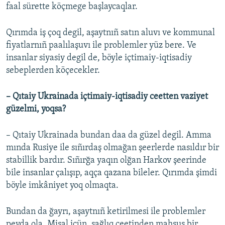
faal sürette köçmege başlaycaqlar.
Qırımda iş çoq degil, aşaytnıñ satın aluvı ve kommunal
fiyatlarnıñ paalılaşuvı ile problemler yüz bere. Ve
insanlar siyasiy degil de, böyle içtimaiy-iqtisadiy
sebeplerden köçecekler.
– Qıtaiy Ukrainada içtimaiy-iqtisadiy ceetten vaziyet
güzelmi, yoqsa?
– Qıtaiy Ukrainada bundan daa da güzel degil. Amma
mında Rusiye ile sıñırdaş olmağan şeerlerde nasıldır bir
stabillik bardır. Sıñırğa yaqın olğan Harkov şeerinde
bile insanlar çalışıp, aqça qazana bileler. Qırımda şimdi
böyle imkâniyet yoq olmaqta.
Bundan da ğayrı, aşaytnıñ ketirilmesi ile problemler
peyda ola. Misal içün, sağlıq ceetinden mahsus bir