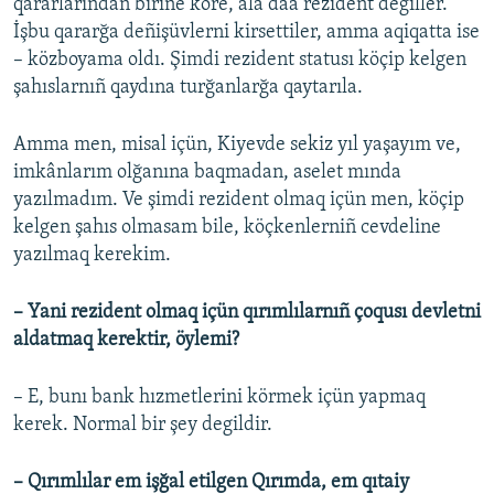
qararlarından birine köre, alâ daa rezident degiller.
İşbu qararğa deñişüvlerni kirsettiler, amma aqiqatta ise
– közboyama oldı. Şimdi rezident statusı köçip kelgen
şahıslarnıñ qaydına turğanlarğa qaytarıla.
Amma men, misal içün, Kiyevde sekiz yıl yaşayım ve,
imkânlarım olğanına baqmadan, aselet mında
yazılmadım. Ve şimdi rezident olmaq içün men, köçip
kelgen şahıs olmasam bile, köçkenlerniñ cevdeline
yazılmaq kerekim.
– Yani rezident olmaq içün qırımlılarnıñ çoqusı devletni
aldatmaq kerektir, öylemi?
– E, bunı bank hızmetlerini körmek içün yapmaq
kerek. Normal bir şey degildir.
– Qırımlılar em işğal etilgen Qırımda, em qıtaiy