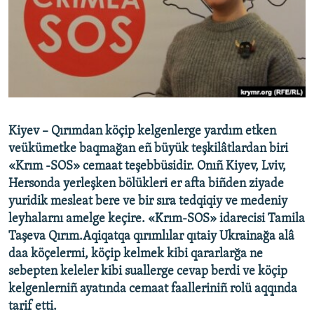
Русский
Українською
QOŞULIÑIZ!
Kiyev – Qırımdan köçip kelgenlerge yardım etken
veükümetke baqmağan eñ büyük teşkilâtlardan biri
RFE/RS bütün saytları
«Krım -SOS» cemaat teşebbüsidir. Onıñ Kiyev, Lviv,
Hersonda yerleşken bölükleri er afta biñden ziyade
yuridik mesleat bere ve bir sıra tedqiqiy ve medeniy
leyhalarnı amelge keçire. «Krım-SOS» idarecisi Tamila
Taşeva Qırım.Aqiqatqa qırımlılar qıtaiy Ukrainağa alâ
daa köçelermi, köçip kelmek kibi qararlarğa ne
sebepten keleler kibi suallerge cevap berdi ve köçip
kelgenlerniñ ayatında cemaat faalleriniñ rolü aqqında
tarif etti.